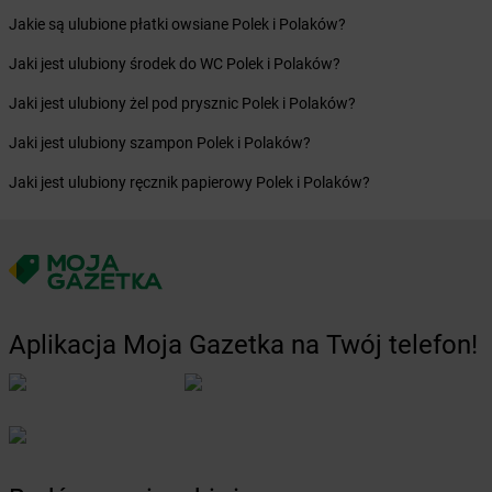
Żabka
Borzytuchom
Jakie są ulubione płatki owsiane Polek i Polaków?
Żabka
Boża Wola
Żabka
Bralin
Jaki jest ulubiony środek do WC Polek i Polaków?
Żabka
Branice
Jaki jest ulubiony żel pod prysznic Polek i Polaków?
Żabka
Braniewo
Żabka
Brańsk
Jaki jest ulubiony szampon Polek i Polaków?
Żabka
Brenna
Jaki jest ulubiony ręcznik papierowy Polek i Polaków?
Żabka
Brodnica
Żabka
Brodnica Górna
Żabka
Brodowo
Żabka
Brody
Żabka
Brojce
Żabka
Bronina
Aplikacja Moja Gazetka na Twój telefon!
Żabka
Brudzeń Duży
Żabka
Bruskowo Wielkie
Żabka
Brusy
Żabka
Brwinów
Żabka
Brynica
Żabka
Brzączowice