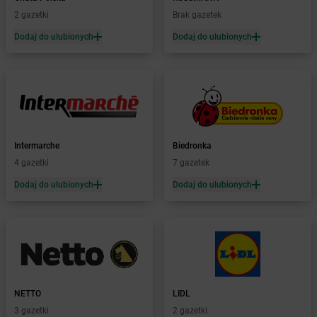
Żabka
Białobrzegi
2 gazetki
Brak gazetek
Żabka
Białogard
Żabka
Białogóra
Dodaj do ulubionych
Dodaj do ulubionych
Żabka
Białośliwie
Żabka
Białowieża
Żabka
Biały Dunajec
Żabka
Białystok
Żabka
Bibice
Żabka
Biczyce Dolne
Intermarche
Biedronka
Żabka
Biecz
4 gazetki
7 gazetek
Żabka
Biedrusko
Dodaj do ulubionych
Dodaj do ulubionych
Żabka
Bielany Wrocławskie
Żabka
Bielawa
Żabka
Bielsk
Żabka
Bielsk Podlaski
Żabka
Bielsko
Żabka
Bielsko-Biała
Żabka
Bieniewice
NETTO
LIDL
Żabka
Bieruń
3 gazetki
2 gazetki