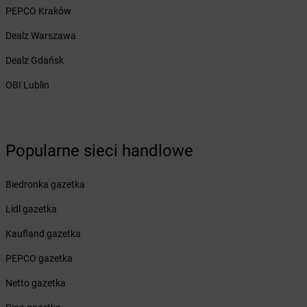
Żabka
Bobrowniki
PEPCO Kraków
Żabka
Bochnia
Dealz Warszawa
Żabka
Bodzechów
Żabka
Bodzentyn
Dealz Gdańsk
Żabka
Bogatki
OBI Lublin
Żabka
Bogatynia
Żabka
Bogdaniec
Żabka
Bogdanowo
Żabka
Boguchwała
Popularne sieci handlowe
Żabka
Boguchwałowice
Żabka
Boguszów-Gorce
Biedronka gazetka
Żabka
Boguszyce
Żabka
Bohater
Lidl gazetka
Żabka
Bojano
Kaufland gazetka
Żabka
Bojszowy
Żabka
Bolechowo
PEPCO gazetka
Żabka
Bolęcin
Netto gazetka
Żabka
Bolesław