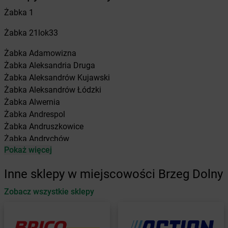
Żabka
1
Żabka
21lok33
Żabka
Adamowizna
Żabka
Aleksandria Druga
Żabka
Aleksandrów Kujawski
Żabka
Aleksandrów Łódzki
Żabka
Alwernia
Żabka
Andrespol
Żabka
Andruszkowice
Żabka
Andrychów
Pokaż więcej
Żabka
Antonie
Żabka
Augustów
Inne sklepy w miejscowości Brzeg Dolny
Żabka
Automat
Zobacz wszystkie sklepy
Żabka
Babica
Żabka
Babice Nowe
Żabka
Babimost