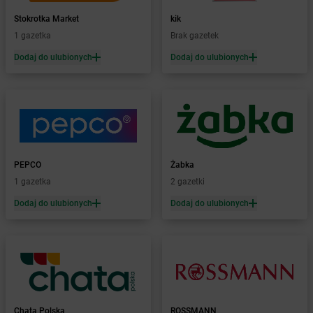
Żabka
Bażanowice
Stokrotka Market
kik
Żabka
Bęczków
1 gazetka
Brak gazetek
Żabka
Będzin
Dodaj do ulubionych
Dodaj do ulubionych
Żabka
Bełchatów
Żabka
Bełsznica
Żabka
Bełżyce
Żabka
Bestwina
Żabka
Bestwinka
Żabka
Bezrzecze
Żabka
BG1
PEPCO
Żabka
Żabka
Biała
1 gazetka
2 gazetki
Żabka
Biała Druga
Dodaj do ulubionych
Dodaj do ulubionych
Żabka
Biała Piska
Żabka
Biała Podlaska
Żabka
Biała Rawska
Żabka
Białe Błota
Żabka
Białka
Żabka
Białka Tatrzańska
Chata Polska
ROSSMANN