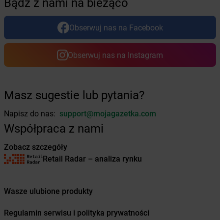
Bądź z nami na bieżąco
Żabka
Brzeg
Żabka
Brzeg Dolny
Obserwuj nas na Facebook
Żabka
Brześć Kujawski
Żabka
Brzesko
Obserwuj nas na Instagram
Żabka
Brzeszcze
Żabka
Brzezia Łąka
Żabka
Brzeziny
Żabka
Brzezna
Masz sugestie lub pytania?
Żabka
Brzeźnica
Napisz do nas:
support@mojagazetka.com
Żabka
Brzeźnio
Żabka
Brzezowa
Współpraca z nami
Żabka
Brzezówka
Zobacz szczegóły
Żabka
Brzoskwinia
Retail Radar – analiza rynku
Żabka
Brzostek
Żabka
Brzoza
Żabka
Brzozów
Wasze ulubione produkty
Żabka
Brzozówka
Żabka
Bucz
Regulamin serwisu i polityka prywatności