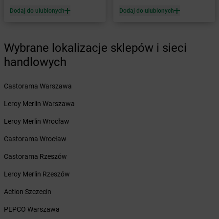
Żabka
Biery
Dodaj do ulubionych
Dodaj do ulubionych
Żabka
Bieżuń
Żabka
Bilcza
Żabka
Biłgoraj
Wybrane lokalizacje sklepów i sieci
Żabka
Biórków Mały
handlowych
Żabka
Biskupice
Żabka
Biskupiec
Żabka
Biskupów
Castorama Warszawa
Żabka
Blachownia
Leroy Merlin Warszawa
Żabka
Błażejewo
Żabka
Błażowa
Leroy Merlin Wrocław
Żabka
Blizne Łaszczyńskiego
Castorama Wrocław
Żabka
Bliżyn
Żabka
Blok Dobryszyce
Castorama Rzeszów
Żabka
Błonie
Leroy Merlin Rzeszów
Żabka
Bobolice
Żabka
Bobolin
Action Szczecin
Żabka
Bobowa
PEPCO Warszawa
Żabka
Bobrek