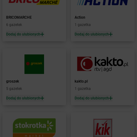
Żabka
Baborów
Żabka
Baboszewo
Żabka
Bachowice
BRICOMARCHE
Action
Żabka
Bądkowo
6 gazetek
1 gazetka
Żabka
Bąków
Dodaj do ulubionych
Dodaj do ulubionych
Żabka
Bałtów
Żabka
Banino
Żabka
Baniocha
Żabka
Baranowo
Żabka
Barcin
Żabka
Barczewo
groszek
kakto.pl
Żabka
Bardo
5 gazetek
1 gazetka
Żabka
Barlinek
Żabka
Barniewice
Dodaj do ulubionych
Dodaj do ulubionych
Żabka
Bartąg
Żabka
Bartoszyce
Żabka
Baruchowo
Żabka
Barwałd Średni
Żabka
Barwice