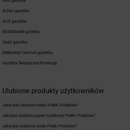
Żabka
Bolesławiec
Dino gazetka
Żabka
Bolewice
Action gazetka
Żabka
Bolków
Żabka
Bolszewo
ALDI gazetka
Żabka
Bońki
ROSSMANN gazetka
Żabka
Borawe
Żabka
Borek Stary
Dealz gazetka
Żabka
Borek Wielkopolski
Delikatesy Centrum gazetka
Żabka
Borkowo
Żabka
Borne Sulinowo
Gazetka Świąteczne Promocje
Żabka
Boronów
Żabka
Borowa
Żabka
Borowianka
Ulubione produkty użytkowników
Żabka
Borówiec
Żabka
Borówno
Żabka
Borowo
Jakie jest ulubione mleko Polek i Polaków?
Żabka
Boruja Kościelna
Jaki jest ulubiony papier toaletowy Polek i Polaków?
Żabka
Borzęcin Duży
Żabka
Borzygniew
Jaka jest ulubiona woda Polek i Polaków?