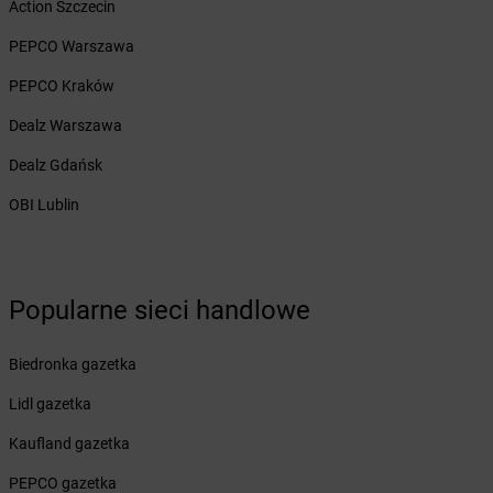
Action Szczecin
Żabka
Bęczków
Żabka
Będzin
PEPCO Warszawa
Żabka
Bełchatów
PEPCO Kraków
Żabka
Bełsznica
Żabka
Bełżyce
Dealz Warszawa
Żabka
Bestwina
Dealz Gdańsk
Żabka
Bestwinka
Żabka
Bezrzecze
OBI Lublin
Żabka
BG1
Żabka
Biała
Żabka
Biała Druga
Żabka
Biała Piska
Popularne sieci handlowe
Żabka
Biała Podlaska
Żabka
Biała Rawska
Biedronka gazetka
Żabka
Białe Błota
Lidl gazetka
Żabka
Białka
Żabka
Białka Tatrzańska
Kaufland gazetka
Żabka
Białobrzegi
PEPCO gazetka
Żabka
Białogard