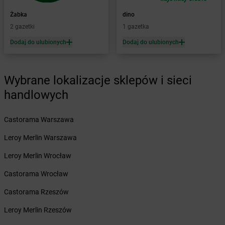
Żabka
Baboszewo
Żabka
Bachowice
Żabka
dino
Żabka
Bądkowo
2 gazetki
1 gazetka
Żabka
Bąków
Dodaj do ulubionych
Dodaj do ulubionych
Żabka
Bałtów
Żabka
Banino
Żabka
Baniocha
Wybrane lokalizacje sklepów i sieci
Żabka
Baranowo
handlowych
Żabka
Barcin
Żabka
Barczewo
Castorama Warszawa
Żabka
Bardo
Żabka
Barlinek
Leroy Merlin Warszawa
Żabka
Barniewice
Leroy Merlin Wrocław
Żabka
Bartąg
Żabka
Bartoszyce
Castorama Wrocław
Żabka
Baruchowo
Castorama Rzeszów
Żabka
Barwałd Średni
Żabka
Barwice
Leroy Merlin Rzeszów
Żabka
Bażanowice