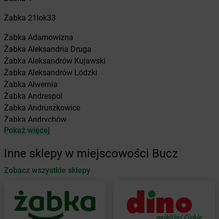
Żabka
21lok33
Żabka
Adamowizna
Żabka
Aleksandria Druga
Żabka
Aleksandrów Kujawski
Żabka
Aleksandrów Łódzki
Żabka
Alwernia
Żabka
Andrespol
Żabka
Andruszkowice
Żabka
Andrychów
Pokaż więcej
Żabka
Antonie
Żabka
Augustów
Inne sklepy w miejscowości Bucz
Żabka
Automat
Zobacz wszystkie sklepy
Żabka
Babica
Żabka
Babice Nowe
Żabka
Babimost
Żabka
Baborów