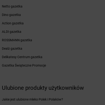
Żabka
Białogóra
Netto gazetka
Żabka
Białośliwie
Dino gazetka
Żabka
Białowieża
Żabka
Biały Dunajec
Action gazetka
Żabka
Białystok
ALDI gazetka
Żabka
Bibice
Żabka
Biczyce Dolne
ROSSMANN gazetka
Żabka
Biecz
Dealz gazetka
Żabka
Biedrusko
Żabka
Bielany Wrocławskie
Delikatesy Centrum gazetka
Żabka
Bielawa
Gazetka Świąteczne Promocje
Żabka
Bielsk
Żabka
Bielsk Podlaski
Żabka
Bielsko
Żabka
Bielsko-Biała
Ulubione produkty użytkowników
Żabka
Bieniewice
Żabka
Bieruń
Jakie jest ulubione mleko Polek i Polaków?
Żabka
Biery