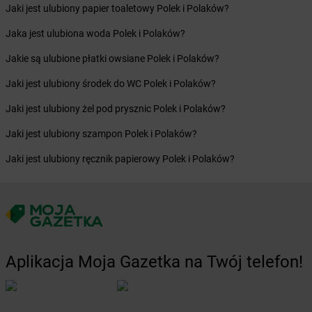
Żabka
Bieżuń
Jaki jest ulubiony papier toaletowy Polek i Polaków?
Żabka
Bilcza
Jaka jest ulubiona woda Polek i Polaków?
Żabka
Biłgoraj
Żabka
Biórków Mały
Jakie są ulubione płatki owsiane Polek i Polaków?
Żabka
Biskupice
Jaki jest ulubiony środek do WC Polek i Polaków?
Żabka
Biskupiec
Żabka
Biskupów
Jaki jest ulubiony żel pod prysznic Polek i Polaków?
Żabka
Blachownia
Jaki jest ulubiony szampon Polek i Polaków?
Żabka
Błażejewo
Żabka
Błażowa
Jaki jest ulubiony ręcznik papierowy Polek i Polaków?
Żabka
Blizne Łaszczyńskiego
Żabka
Bliżyn
Żabka
Blok Dobryszyce
Żabka
Błonie
Żabka
Bobolice
Żabka
Bobolin
Aplikacja Moja Gazetka na Twój telefon!
Żabka
Bobowa
Żabka
Bobrek
Żabka
Bobrowniki