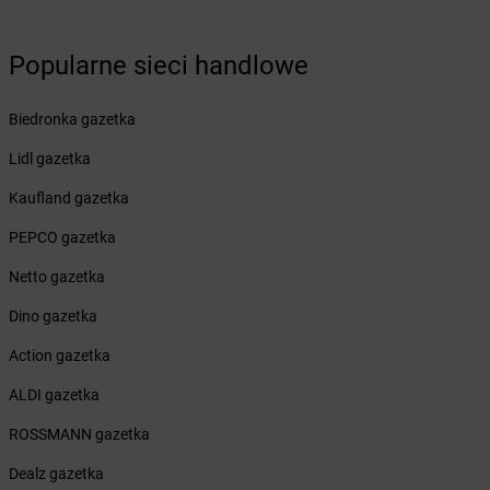
Żabka
Biedrusko
Żabka
Bielany Wrocławskie
Popularne sieci handlowe
Żabka
Bielawa
Żabka
Bielsk
Biedronka gazetka
Żabka
Bielsk Podlaski
Żabka
Bielsko
Lidl gazetka
Żabka
Bielsko-Biała
Kaufland gazetka
Żabka
Bieniewice
Żabka
Bieruń
PEPCO gazetka
Żabka
Biery
Netto gazetka
Żabka
Bieżuń
Żabka
Bilcza
Dino gazetka
Żabka
Biłgoraj
Action gazetka
Żabka
Biórków Mały
Żabka
Biskupice
ALDI gazetka
Żabka
Biskupiec
ROSSMANN gazetka
Żabka
Biskupów
Żabka
Blachownia
Dealz gazetka