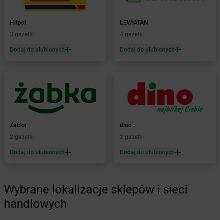
Żabka
Barcin
Żabka
Barczewo
Hitpol
LEWIATAN
Żabka
Bardo
3 gazetki
4 gazetki
Żabka
Barlinek
Żabka
Barniewice
Dodaj do ulubionych
Dodaj do ulubionych
Żabka
Bartąg
Żabka
Bartoszyce
Żabka
Baruchowo
Żabka
Barwałd Średni
Żabka
Barwice
Żabka
Bażanowice
Żabka
dino
Żabka
Bęczków
2 gazetki
2 gazetki
Żabka
Będzin
Dodaj do ulubionych
Dodaj do ulubionych
Żabka
Bełchatów
Żabka
Bełsznica
Żabka
Bełżyce
Wybrane lokalizacje sklepów i sieci
Żabka
Bestwina
handlowych
Żabka
Bestwinka
Żabka
Bezrzecze