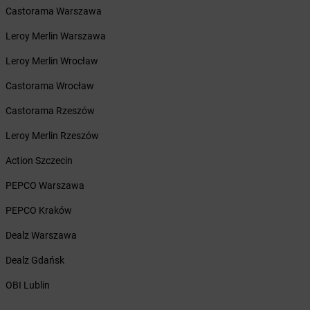
Żabka
BG1
Castorama Warszawa
Żabka
Biała
Leroy Merlin Warszawa
Żabka
Biała Druga
Żabka
Biała Piska
Leroy Merlin Wrocław
Żabka
Biała Podlaska
Castorama Wrocław
Żabka
Biała Rawska
Żabka
Białe Błota
Castorama Rzeszów
Żabka
Białka
Leroy Merlin Rzeszów
Żabka
Białka Tatrzańska
Żabka
Białobrzegi
Action Szczecin
Żabka
Białogard
PEPCO Warszawa
Żabka
Białogóra
Żabka
Białośliwie
PEPCO Kraków
Żabka
Białowieża
Dealz Warszawa
Żabka
Biały Dunajec
Żabka
Białystok
Dealz Gdańsk
Żabka
Bibice
OBI Lublin
Żabka
Biczyce Dolne
Żabka
Biecz