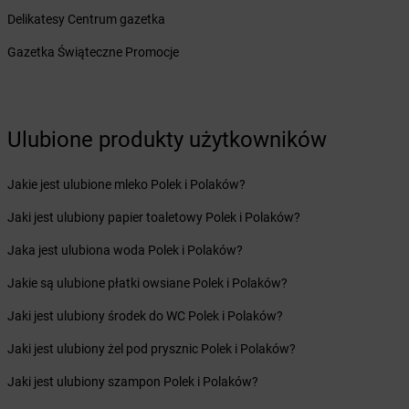
Żabka
Błażejewo
Delikatesy Centrum gazetka
Żabka
Błażowa
Żabka
Blizne Łaszczyńskiego
Gazetka Świąteczne Promocje
Żabka
Bliżyn
Żabka
Blok Dobryszyce
Żabka
Błonie
Żabka
Ulubione produkty użytkowników
Bobolice
Żabka
Bobolin
Żabka
Bobowa
Jakie jest ulubione mleko Polek i Polaków?
Żabka
Bobrek
Jaki jest ulubiony papier toaletowy Polek i Polaków?
Żabka
Bobrowniki
Żabka
Bochnia
Jaka jest ulubiona woda Polek i Polaków?
Żabka
Bodzechów
Jakie są ulubione płatki owsiane Polek i Polaków?
Żabka
Bodzentyn
Żabka
Bogatki
Jaki jest ulubiony środek do WC Polek i Polaków?
Żabka
Bogatynia
Jaki jest ulubiony żel pod prysznic Polek i Polaków?
Żabka
Bogdaniec
Żabka
Bogdanowo
Jaki jest ulubiony szampon Polek i Polaków?
Żabka
Boguchwała