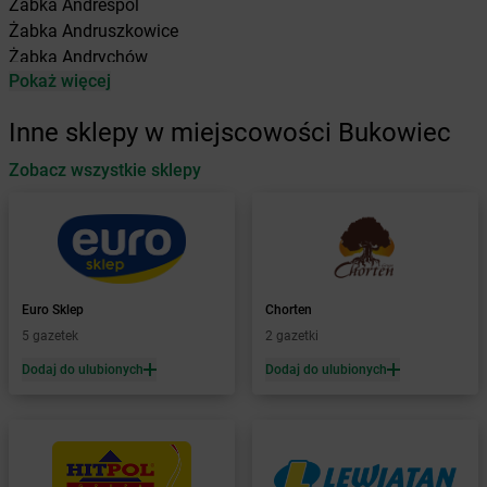
Żabka
Andrespol
Żabka
Andruszkowice
Żabka
Andrychów
Pokaż więcej
Żabka
Antonie
Żabka
Augustów
Inne sklepy w miejscowości Bukowiec
Żabka
Automat
Zobacz wszystkie sklepy
Żabka
Babica
Żabka
Babice Nowe
Żabka
Babimost
Żabka
Baborów
Żabka
Baboszewo
Żabka
Bachowice
Euro Sklep
Chorten
Żabka
Bądkowo
5 gazetek
2 gazetki
Żabka
Bąków
Dodaj do ulubionych
Dodaj do ulubionych
Żabka
Bałtów
Żabka
Banino
Żabka
Baniocha
Żabka
Baranowo