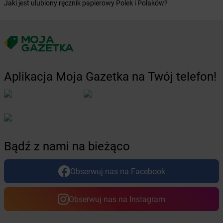
Jaki jest ulubiony ręcznik papierowy Polek i Polaków?
Żabka
Boguchwałowice
Żabka
Boguszów-Gorce
Żabka
Boguszyce
Żabka
Bohater
Żabka
Bojano
Żabka
Bojszowy
Aplikacja Moja Gazetka na Twój telefon!
Żabka
Bolechowo
Żabka
Bolęcin
Żabka
Bolesław
Żabka
Bolesławiec
Żabka
Bolewice
Żabka
Bolków
Bądź z nami na bieżąco
Żabka
Bolszewo
Żabka
Bońki
Obserwuj nas na Facebook
Żabka
Borawe
Żabka
Borek Stary
Żabka
Borek Wielkopolski
Obserwuj nas na Instagram
Żabka
Borkowo
Żabka
Borne Sulinowo