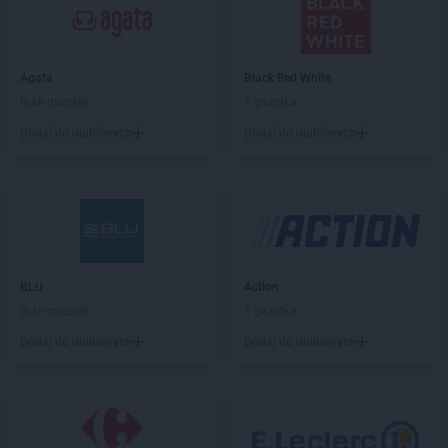
groszek
Bandysie
groszek
Baniocha
groszek
Bańska Niżna
Agata
Black Red White
groszek
Baranowo
Brak gazetek
1 gazetka
groszek
Barciany
Dodaj do ulubionych
Dodaj do ulubionych
groszek
Barczewo
groszek
Barnim
groszek
Bartoszyce
groszek
Bażanówka
groszek
Będzin
groszek
Bełk
groszek
Bełżec
BLU
Action
groszek
Bemowizna
Brak gazetek
1 gazetka
groszek
Berezka
Dodaj do ulubionych
Dodaj do ulubionych
groszek
Biała
groszek
Biała Podlaska
groszek
Białoboki
groszek
Białobrzeg