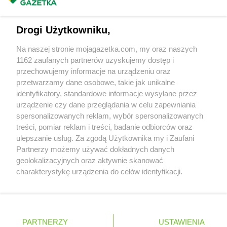
Masz sugestie lub pytania?
groszek
Głosków
groszek
Głuchowo
Napisz do nas:
support@mojagazetka.com
Drogi Użytkowniku,
groszek
Gniew
Współpraca z nami
groszek
Gniezno
Na naszej stronie mojagazetka.com, my oraz naszych
groszek
Gnojnik
Zobacz szczegóły
1162 zaufanych partnerów uzyskujemy dostęp i
groszek
Gnojno
Retail Radar – analiza rynku
przechowujemy informacje na urządzeniu oraz
groszek
Goczałkowice-Zdrój
przetwarzamy dane osobowe, takie jak unikalne
groszek
Gołąb
identyfikatory, standardowe informacje wysyłane przez
Wasze ulubione produkty
groszek
Golanka
urządzenie czy dane przeglądania w celu zapewniania
spersonalizowanych reklam, wybór spersonalizowanych
groszek
Goławin
Regulamin serwisu i polityka prywatności
treści, pomiar reklam i treści, badanie odbiorców oraz
groszek
Golcowa
ulepszanie usług. Za zgodą Użytkownika my i Zaufani
groszek
Goleńsko
Mapa strony
Partnerzy możemy używać dokładnych danych
groszek
Golesze Duże
geolokalizacyjnych oraz aktywnie skanować
groszek
Goleszów
Zawsze najnowsze gazetki w naszej
Wszystkie miasta z lokalizacjami sklepów
charakterystykę urządzenia do celów identyfikacji.
groszek
Golina
Ponieważ cenimy Twoją prywatność, prosimy o zgodę na
aplikacji
groszek
Golub-Dobrzyń
korzystanie z tych technologii poprzez kliknięcie
groszek
Gołymin-Ośrodek
„Akceptuję”. Zgoda jest dobrowolna i zawsze możesz ją
groszek
Góra Puławska
+ 1,5 mln zadowolonych kupujących
zmienić/wycofać klikając przycisk ustawień prywatności
Polska
Czechy
Ukraina
Litwa
Słowacja
Rumunia
PARTNERZY
USTAWIENIA
groszek
Góra Ropczycka
znajdujący się w lewym dolnym rogu strony