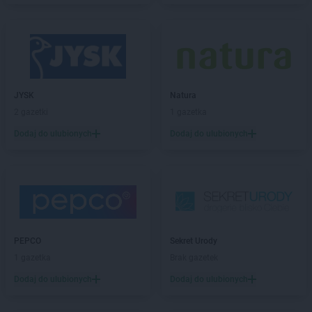
groszek
Byszwałd
groszek
Bytom
groszek
Bzianka
groszek
Cedry Małe
groszek
Cekcyn
JYSK
Natura
groszek
Ceków
2 gazetki
1 gazetka
groszek
Celiny
Dodaj do ulubionych
Dodaj do ulubionych
groszek
Charzewice
groszek
Chełchy
groszek
Chełm
groszek
Chmiel
groszek
Chmielek
groszek
Chmielinko
groszek
Chmielnik
PEPCO
Sekret Urody
groszek
Chobrzany
1 gazetka
Brak gazetek
groszek
Chochołów
Dodaj do ulubionych
Dodaj do ulubionych
groszek
Chocz
groszek
Chodel