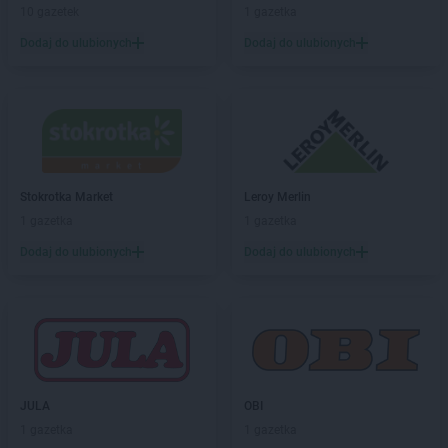
10 gazetek
1 gazetka
groszek
Bolesławiec
groszek
Dodaj do ulubionych
Boleszkowice
Dodaj do ulubionych
groszek
Boratyn
groszek
Borki
groszek
Borkowo Kościelne
groszek
Borówki
groszek
Boruja
groszek
Bożacin
Stokrotka Market
Leroy Merlin
groszek
Bożepole Wielkie
1 gazetka
1 gazetka
groszek
Brdów
Dodaj do ulubionych
Dodaj do ulubionych
groszek
Breń Osuchowski
groszek
Brodnica
groszek
Brodnica Dolna
groszek
Brudzew
groszek
Brzeg
groszek
Brzeg Dolny
groszek
Brzesko
JULA
OBI
groszek
Brzeszcze
1 gazetka
1 gazetka