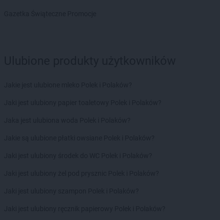
groszek
Florczaki
groszek
Gazetka Świąteczne Promocje
Frącki
groszek
Frączki
groszek
Frampol
groszek
Franciszków
Ulubione produkty użytkowników
groszek
Frednowy
groszek
Frycowa
groszek
Frydek
Jakie jest ulubione mleko Polek i Polaków?
groszek
Frydman
Jaki jest ulubiony papier toaletowy Polek i Polaków?
groszek
Furmany
Jaka jest ulubiona woda Polek i Polaków?
groszek
Gąbin
Jakie są ulubione płatki owsiane Polek i Polaków?
groszek
Gać
groszek
Gągolin Południowy
Jaki jest ulubiony środek do WC Polek i Polaków?
groszek
Gałczewo
Jaki jest ulubiony żel pod prysznic Polek i Polaków?
groszek
Gałdowo
groszek
Gałowo
Jaki jest ulubiony szampon Polek i Polaków?
groszek
Garbno
Jaki jest ulubiony ręcznik papierowy Polek i Polaków?
groszek
Garbów