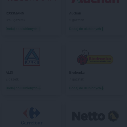
groszek
Czeladź
groszek
Czerchów
ROSSMANN
Auchan
groszek
Czerniejew
Brak gazetek
5 gazetek
groszek
Czersk
groszek
Czerwin
Dodaj do ulubionych
Dodaj do ulubionych
groszek
Czerwonak
groszek
Czerwonka
groszek
Częstkowo
groszek
Częstoborowice
groszek
Częstochowa
groszek
Człuchów
ALDI
Biedronka
groszek
Czudec
2 gazetki
7 gazetek
groszek
Czyżowice
Dodaj do ulubionych
Dodaj do ulubionych
groszek
Ćwiklice
groszek
Dąbie
groszek
Dąbrowa
groszek
Dąbrowa Białostocka
groszek
Dąbrowa Górnicza