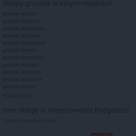
Sklepy groszek w innych miastach
groszek
Adamin
groszek
Adamów
groszek
Adamówka
groszek
Albigowa
groszek
Aleksandria
groszek
Amelin
groszek
Andrychów
groszek
Annopol
groszek
Antoniów
groszek
Augustów
groszek
Aurelin
Pokaż więcej
groszek
Babiak
groszek
Babice
Inne sklepy w miejscowości Bydgoszcz
groszek
Babimost
groszek
Zobacz wszystkie sklepy
Bądki
groszek
Bakałarzewo
groszek
Bałoszyce