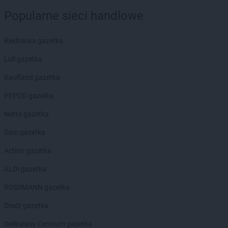
groszek
Dubeczno
Popularne sieci handlowe
groszek
Dwikozy
groszek
Dylągówka
Biedronka gazetka
groszek
Dylewo
groszek
Dynów
Lidl gazetka
groszek
Dziadoch
Kaufland gazetka
groszek
Dziecinów
groszek
Dzięcioły
PEPCO gazetka
groszek
Dziemianówka
Netto gazetka
groszek
Dziemionna
groszek
Dzietrzychowo
Dino gazetka
groszek
Dziewkowice
Action gazetka
groszek
Elbląg
ALDI gazetka
groszek
Ełk
ROSSMANN gazetka
groszek
Fajsławice
groszek
Dealz gazetka
Fałków
groszek
Filipów
Delikatesy Centrum gazetka