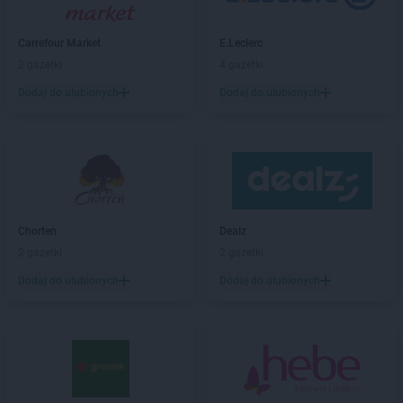
groszek
Białochowo
groszek
Biały Dunajec
Carrefour Market
E.Leclerc
groszek
Białystok
2 gazetki
4 gazetki
groszek
Biardy
groszek
Biejkowska Wola
Dodaj do ulubionych
Dodaj do ulubionych
groszek
Bielcza
groszek
Bieliniec
groszek
Bielsko-Biała
groszek
Bieniów
groszek
Bierzwienna Długa
groszek
Bierzwnica
Chorten
Dealz
groszek
Biesiadki
2 gazetki
2 gazetki
groszek
Biłgoraj
Dodaj do ulubionych
Dodaj do ulubionych
groszek
Binino
groszek
Bircza
groszek
Biskupice
groszek
Biskupiec
groszek
Biszcza
groszek
Bisztynek