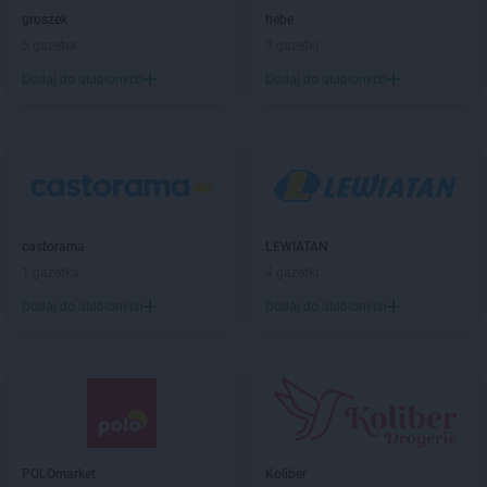
groszek
Błażkowa
groszek
hebe
groszek
Błażowa
5 gazetek
3 gazetki
groszek
Błażowa Górna
Dodaj do ulubionych
Dodaj do ulubionych
groszek
Błędów
groszek
Bledzew
groszek
Błogie Szlacheckie
groszek
Bobrowiec
groszek
Bobrowniki Małe
groszek
Boby-Kolonia
groszek
castorama
Bochnia
LEWIATAN
groszek
1 gazetka
Bodzanów
4 gazetki
groszek
Bogate
Dodaj do ulubionych
Dodaj do ulubionych
groszek
Bogatki
groszek
Bogoria
groszek
Bogucin
groszek
Bogumiłowice
groszek
Bojanów
groszek
Bojszowy Nowe
POLOmarket
Koliber
groszek
Bolechowice