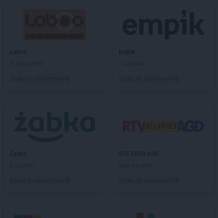
groszek
Chodzież
groszek
Chojeniec-Kolonia
groszek
Chojnice
groszek
Chojnów
groszek
Laboo
Chorki
Empik
groszek
Brak gazetek
Chorzelów
1 gazetka
groszek
Chorzeszów
Dodaj do ulubionych
Dodaj do ulubionych
groszek
Chorzew
groszek
Chorzów
groszek
Chroberz
groszek
Chrusty
groszek
Chruszczewo
groszek
Chrzanów
Żabka
RTV EURO AGD
groszek
Chrząstowice
2 gazetki
Brak gazetek
groszek
Chwałowice
groszek
Dodaj do ulubionych
Chwaszczyno
Dodaj do ulubionych
groszek
Ciche
groszek
Cichostów-Kolonia
groszek
Ciechanów