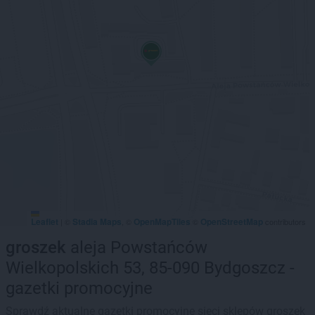
Leaflet
Stadia Maps
OpenMapTiles
OpenStreetMap
|
©
, ©
©
contributors
groszek
aleja Powstańców
Wielkopolskich 53, 85-090 Bydgoszcz -
gazetki promocyjne
Sprawdź aktualne gazetki promocyjne sieci sklepów groszek