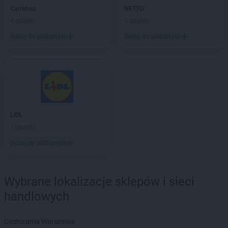
Carrefour
NETTO
groszek
Dąbrowa Rzeczycka
4 gazetki
3 gazetki
groszek
Dąbrowa Tarnowska
groszek
Dąbrówka
Dodaj do ulubionych
Dodaj do ulubionych
groszek
Daleszyce
groszek
Daleszynek
groszek
Dalewice
groszek
Dawidy
groszek
Dębica
groszek
Dębie
LIDL
groszek
Dęblin
3 gazetki
groszek
Dębno
Dodaj do ulubionych
groszek
Dębogóra
groszek
Debrzno
groszek
Dereczanka
Wybrane lokalizacje sklepów i sieci
groszek
Długie
groszek
handlowych
Dłużyna Dolna
groszek
Dobczyce
groszek
Dobra
Castorama Warszawa