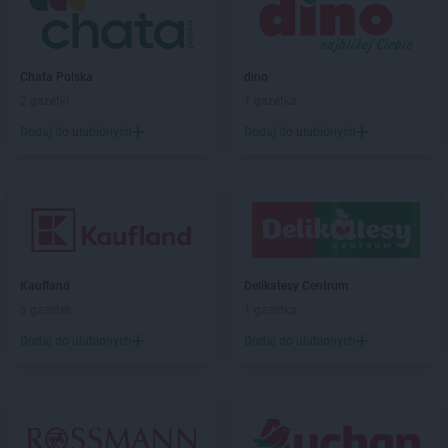
groszek
Ciechocin
groszek
Ciechocinek
groszek
Cięcina
Chata Polska
dino
groszek
Cienin Zaborny
2 gazetki
1 gazetka
groszek
Cieszanów
Dodaj do ulubionych
Dodaj do ulubionych
groszek
Cieszyn
groszek
Cisów
groszek
Czachówek
groszek
Czaniec
groszek
Czaplice
groszek
Czarna Białostocka
groszek
Czarna Woda
Kaufland
Delikatesy Centrum
groszek
Czarnia
5 gazetek
1 gazetka
groszek
Czarnków
Dodaj do ulubionych
Dodaj do ulubionych
groszek
Czarnolas
groszek
Czarnówczyn
groszek
Czechów
groszek
Czechowice-Dziedzice