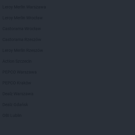
groszek
Dobry
Leroy Merlin Warszawa
groszek
Dobryń Duży
groszek
Dobrynin
Leroy Merlin Wrocław
groszek
Dobrzenice Małe
Castorama Wrocław
groszek
Dobrzykowice
groszek
Dobrzyniewo
Castorama Rzeszów
groszek
Dolany
Leroy Merlin Rzeszów
groszek
Dolina
groszek
Doły
Action Szczecin
groszek
Domaszewnica
PEPCO Warszawa
groszek
Domaszno
groszek
Dominikowice
PEPCO Kraków
groszek
Dominów
Dealz Warszawa
groszek
Doręgowice
groszek
Drawsko
Dealz Gdańsk
groszek
Drohojów
OBI Lublin
groszek
Droszew
groszek
Drzewce
groszek
Drzycim