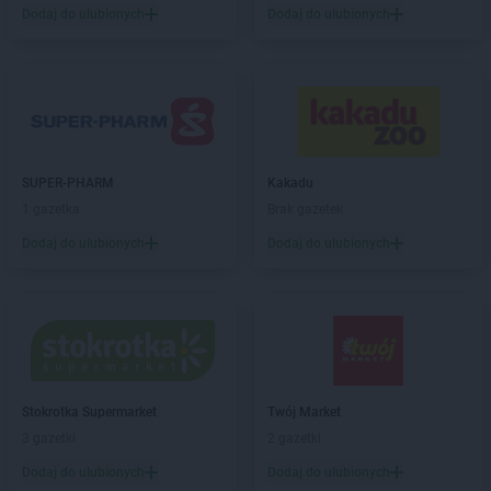
groszek
Brzezie
Dodaj do ulubionych
Dodaj do ulubionych
groszek
Brzezinka
groszek
Brzeziny
groszek
Brzeźnik
groszek
Brzeźno
groszek
Brzoza
groszek
Brzozie
SUPER-PHARM
Kakadu
groszek
Brzozowa Gać
1 gazetka
Brak gazetek
groszek
Budzisko
groszek
Budzyń
Dodaj do ulubionych
Dodaj do ulubionych
groszek
Bukowina Tatrzańska
groszek
Bukowno
groszek
Bychawa
groszek
Bychawka Trzecia-Kolonia
groszek
Byczyna
groszek
Bydgoszcz
Stokrotka Supermarket
Twój Market
groszek
Bysina
3 gazetki
2 gazetki
groszek
Bysław
Dodaj do ulubionych
Dodaj do ulubionych
groszek
Bysławek