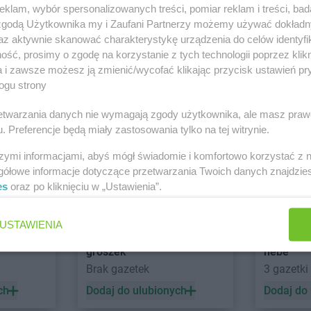
klam, wybór spersonalizowanych treści, pomiar reklam i treści, bad
w
 zgodą Użytkownika my i Zaufani Partnerzy możemy używać dokład
Kaufland
Jastrzębie-Zdrój
Kaufland
Je
az aktywnie skanować charakterystykę urządzenia do celów identyfi
ść, prosimy o zgodę na korzystanie z tych technologii poprzez klikn
Kaufland
Jaworzno
Kaufland
Je
abra meble
Action
a i zawsze możesz ją zmienić/wycofać klikając przycisk ustawień pr
Kaufland
Końskie
Kaufland
Ko
ogu strony
1 gazetka
1 gazetk
Kaufland
Konstantynów Łódzki
Kaufland
Kr
ch
Dodaj do ulubionych
Dodaj do
rzetwarzania danych nie wymagają zgody użytkownika, ale masz praw
Kaufland
Kościan
Kaufland
Kr
. Preferencje będą miały zastosowania tylko na tej witrynie.
Kaufland
Kościerzyna
Kaufland
Kr
Kaufland
Koszalin
Kaufland
Kr
szymi informacjami, abyś mógł świadomie i komfortowo korzystać z
gółowe informacje dotyczące przetwarzania Twoich danych znajdzi
Kaufland
Łomża
Kaufland
Ło
es
oraz po kliknięciu w „Ustawienia”.
Kaufland
Limanowa
Kaufland
Lu
Kaufland
Lubań
Kaufland
Lu
USTAWIENIA
owiecki
Kaufland
Mrągowo
Kaufland
My
groszek
hebe
Kaufland
Myślenice
Kaufland
My
Brak gazetek
3 gazetki
ch
Dodaj do ulubionych
Dodaj do
Kaufland
Nowy Dwór
Kaufland
No
Mazowiecki
Kaufland
No