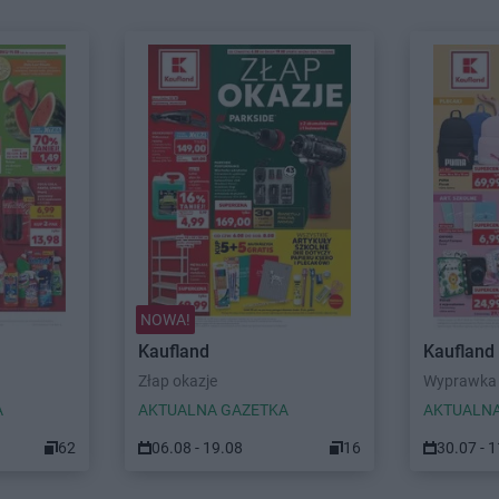
NOWA!
Kaufland
Kaufland
Złap okazje
Wyprawka 
A
AKTUALNA GAZETKA
AKTUALNA
62
06.08 - 19.08
16
30.07 - 