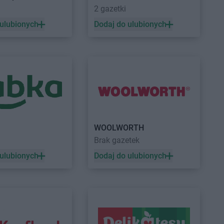
rek
2 gazetki
chy
 ulubionych
Dodaj do ulubionych
ocław
ześnia
szków
orzelec
elona Góra
rardów
Kaufland
Żywiec
WOOLWORTH
Brak gazetek
 ulubionych
Dodaj do ulubionych