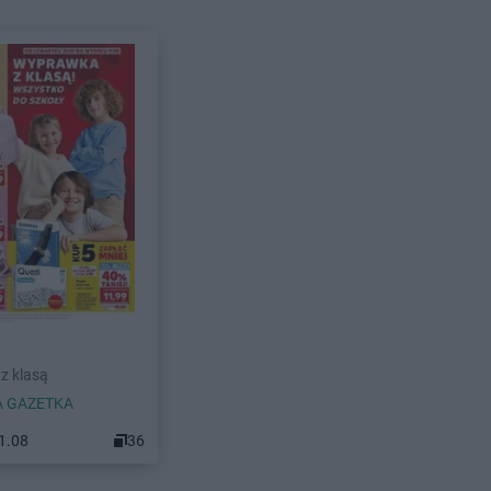
z klasą
 GAZETKA
11.08
36