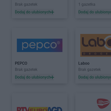
Kaufland
Tarnobrzeg
Kaufland
Tarnowskie
Brak gazetek
1 gazetka
Kaufland
Tarnów
Kaufland
Tczew
Dodaj do ulubionych
Dodaj do ulubiony
Kaufland
Wągrowiec
Kaufland
Warszawa
Kaufland
Wałbrzych
Kaufland
Wejherowo
Kaufland
Wałcz
Kaufland
Wieluń
Kaufland
Ząbki
Kaufland
Zabrze
Kaufland
Ząbkowice Śląskie
Kaufland
Zamość
Kaufland
Żagań
Kaufland
Żary
PEPCO
Laboo
Brak gazetek
Brak gazetek
Dodaj do ulubionych
Dodaj do ulubiony