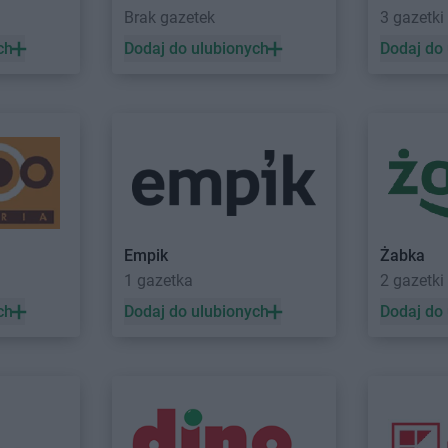
 Góry
Kaufland
Tomaszów Mazowiecki
Kaufland
Tu
Brak gazetek
3 gazetki
Kaufland
Toruń
Kaufland
Ty
ch
Dodaj do ulubionych
Dodaj do
Kaufland
Włocławek
Kaufland
Wr
Kaufland
Wodzisław Śląski
Kaufland
Wr
Kaufland
Wołomin
Kaufland
Wy
Kaufland
Zawiercie
Kaufland
Zg
Kaufland
Zduńska Wola
Kaufland
Zi
Kaufland
Żory
Kaufland
Ży
Empik
Żabka
1 gazetka
2 gazetki
ch
Dodaj do ulubionych
Dodaj do