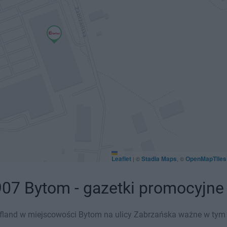
Leaflet
Stadia Maps
OpenMapTiles
|
©
, ©
907 Bytom - gazetki promocyjne
land w miejscowości Bytom na ulicy Zabrzańska ważne w tym ty