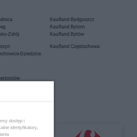
odnica
Kaufland
Bydgoszcz
zeg
Kaufland
Bytom
sko-Zdrój
Kaufland
Bytów
eszyn
Kaufland
Częstochowa
echowice-Dziedzice
ierżoniów
rzów Wielkopolski
Kaufland
Grudziądz
stynin
Kaufland
Gryfice
ójec
emy dostęp i
lne identyfikatory,
iania