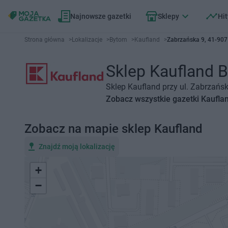
Najnowsze gazetki
Sklepy
Hit
Strona główna
>
Lokalizacje
>
Bytom
>
Kaufland
>
Zabrzańska 9, 41-90
Sklep Kaufland B
Sklep Kaufland przy ul. Zabrzańs
Zobacz wszystkie gazetki Kaufla
Zobacz na mapie sklep Kaufland
Znajdź moją lokalizację
+
−