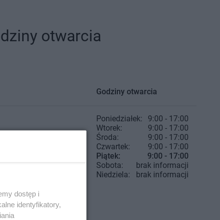
dziny otwarcia
Godziny otwarcia
Poniedziałek:
9:00 - 17:00
Wtorek:
9:00 - 17:00
Środa:
9:00 - 17:00
Czwartek:
9:00 - 17:00
Piątek:
9:00 - 17:00
Sobota:
brak informacji
Niedziela:
brak informacji
emy dostęp i
lne identyfikatory,
iania