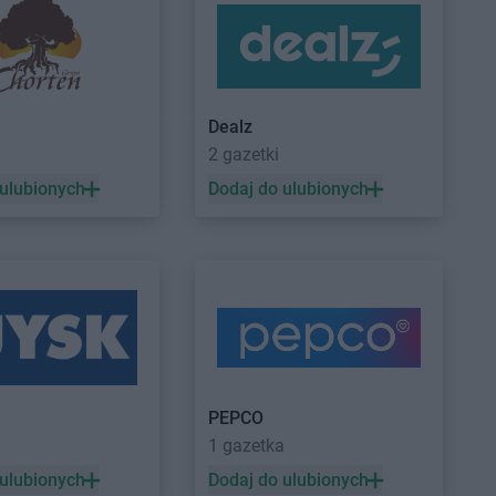
lino
Laboo
Gryfów Śląski
isk Mazowiecki
Laboo
Grzegorzew
c
ów
Dealz
2 gazetki
 ulubionych
Dodaj do ulubionych
zębie-Zdrój
Laboo
Jutrosin
r
esy
Laboo
Krynice
głowy
Laboo
Krzepice
chów
Laboo
Krzeszyce
ik
Laboo
Kwidzyn
PEPCO
no
1 gazetka
o Odrzańskie
anki
 ulubionych
Dodaj do ulubionych