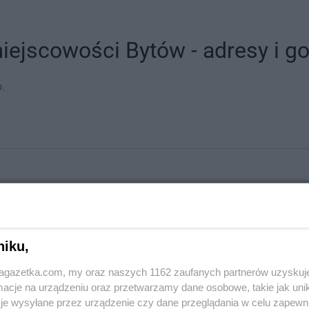
iejscowości Bytów - adresy i go
.
niku,
jagazetka.com, my oraz naszych 1162 zaufanych partnerów uzyskuj
cje na urządzeniu oraz przetwarzamy dane osobowe, takie jak unika
stach
je wysyłane przez urządzenie czy dane przeglądania w celu zapewn