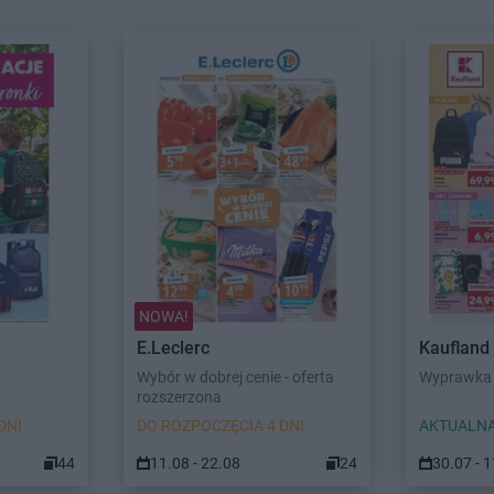
NOWA!
E.Leclerc
Kaufland
Wybór w dobrej cenie - oferta
Wyprawka 
rozszerzona
DNI
DO ROZPOCZĘCIA 4 DNI
AKTUALNA
44
11.08 - 22.08
24
30.07 - 