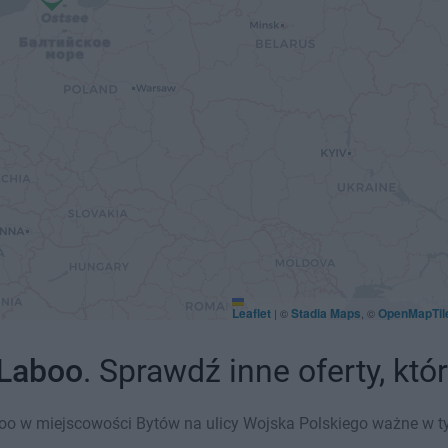
Leaflet
Stadia Maps
OpenMapTil
|
©
, ©
Laboo
. Sprawdź inne oferty, kt
o w miejscowości Bytów na ulicy Wojska Polskiego ważne w tym