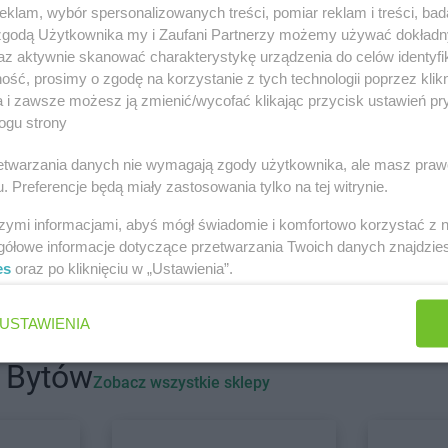
klam, wybór spersonalizowanych treści, pomiar reklam i treści, bad
 zgodą Użytkownika my i Zaufani Partnerzy możemy używać dokład
Laboo
Annopol
Laboo
Augu
az aktywnie skanować charakterystykę urządzenia do celów identyfi
Laboo
Bobolice
Laboo
Brzez
ść, prosimy o zgodę na korzystanie z tych technologii poprzez klikn
a i zawsze możesz ją zmienić/wycofać klikając przycisk ustawień pr
Laboo
Bochnia
Laboo
Brzo
ogu strony
Laboo
Bogatynia
Laboo
Budz
Laboo
Boleń
Laboo
Buko
rzetwarzania danych nie wymagają zgody użytkownika, ale masz praw
Laboo
Bolesławiec
Laboo
Bulko
. Preferencje będą miały zastosowania tylko na tej witrynie.
Laboo
Bolszewo
Laboo
Bych
Laboo
Boronów
Laboo
Bycz
szymi informacjami, abyś mógł świadomie i komfortowo korzystać z
gółowe informacje dotyczące przetwarzania Twoich danych znajdzi
Laboo
Chorzele
Laboo
Ciem
es
oraz po kliknięciu w „Ustawienia”.
Laboo
Chorzów
Laboo
Cybi
ałki
Laboo
Chrzanów
Laboo
Czapl
USTAWIENIA
Laboo
Ciechocinek
Laboo
Czar
i Bytów
Laboo
Dębnica Kaszubska
Laboo
Dobr
Zobacz wszystkie sklepy
Laboo
Dobre
Laboo
Draw