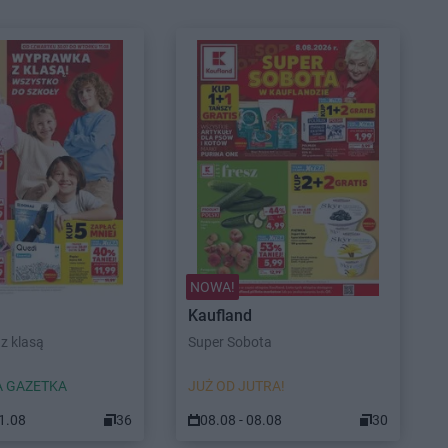
NOWA!
Kaufland
z klasą
Super Sobota
 GAZETKA
JUŻ OD JUTRA!
11.08
36
08.08 - 08.08
30