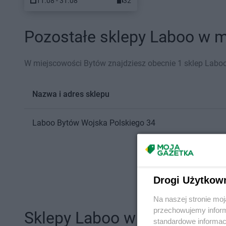
11.08 - 31.08
32
Pozostałe sklepy Laboo w m
W miejscowości Bytów znajdziesz obecnie 1 sklep Laboo
Nazwa i adres sklepu
Laboo
Bytów
Wojska Polskiego 34
Drogi Użytkow
Na naszej stronie mo
przechowujemy informa
Sklepy Laboo w innych mia
standardowe informac