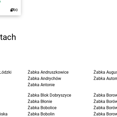
A
90
stach
Łódzki
Żabka
Andruszkowice
Żabka
Augu
Żabka
Andrychów
Żabka
Auto
Żabka
Antonie
Żabka
Blok Dobryszyce
Żabka
Boro
Żabka
Błonie
Żabka
Boró
Żabka
Bobolice
Żabka
Boró
ńska
Żabka
Bobolin
Żabka
Boro