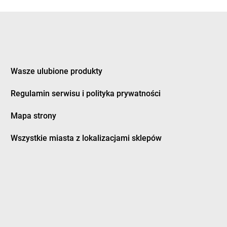
nka
Żabka
Czermin
ice Duże
Żabka
Czerna
z
Żabka
Czernica
ec
Żabka
Czernichów
inek
Żabka
Czerniec
ury
Żabka
Czernikowo
Wasze ulubione produkty
ków
Żabka
Czersk
Regulamin serwisu i polityka prywatności
a Białostocka
Żabka
Czerwieńsk
na Dąbrówka
Żabka
Czerwionka-Leszczyny
Mapa strony
a Wieś
Żabka
Czerwonak
na Woda
Żabka
Czerwonka-Parcel
Wszystkie miasta z lokalizacjami sklepów
ne
Żabka
Częstochowa
nków
Żabka
Człopa
nochowice
Żabka
Człuchów
ocin
Żabka
Czosnów
ożyły
Żabka
Czyżew
y Dunajec
Żabka
Czyżowice
owice-Dziedzice