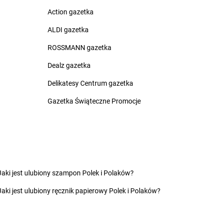
nów
Żabka
Bydgoszcz
Action gazetka
ca
Żabka
Bydlin
ALDI gazetka
zowice
Żabka
Bydlino
Żabka
Bystra
ROSSMANN gazetka
 Dolny
Żabka
Bystra Podhalańska
Dealz gazetka
ć Kujawski
Żabka
Bystry
ko
Żabka
Bystrzyca
Delikatesy Centrum gazetka
zcze
Żabka
Bystrzyca Kłodzka
Gazetka Świąteczne Promocje
ia Łąka
Żabka
Bytom
iny
Żabka
Bytów
zna
nica
nio
yn
Żabka
Czekanka
Jaki jest ulubiony szampon Polek i Polaków?
owice
Żabka
Czekanów
Jaki jest ulubiony ręcznik papierowy Polek i Polaków?
c
Żabka
Czeladź
Żabka
Czempiń
as
Żabka
Czerlejno