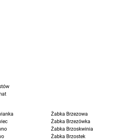
stów
mat
wianka
Żabka
Brzezowa
wiec
Żabka
Brzezówka
wno
Żabka
Brzoskwinia
wo
Żabka
Brzostek