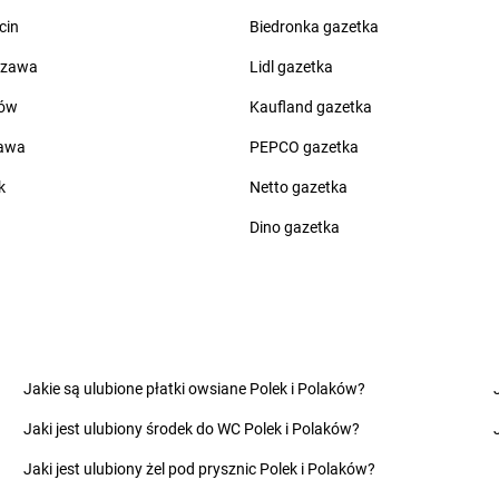
Żabka
Bolesław
Żabka
Brwi
cin
Biedronka gazetka
Żabka
Bolesławiec
Żabka
Bryni
szawa
Lidl gazetka
Żabka
Bolewice
Żabka
Brząc
Żabka
Bolków
Żabka
Brzeg
ów
Kaufland gazetka
Żabka
Bolszewo
Żabka
Brzeg
zawa
PEPCO gazetka
Żabka
Bońki
Żabka
Brześ
Żabka
Borawe
Żabka
Brzes
k
Netto gazetka
Żabka
Borek Stary
Żabka
Brzes
Dino gazetka
Żabka
Borek Wielkopolski
Żabka
Brzez
Żabka
Borkowo
Żabka
Brzez
Żabka
Borne Sulinowo
Żabka
Brze
zyńskiego
Żabka
Boronów
Żabka
Brzeź
Żabka
Borowa
Żabka
Brzeź
Żabka
Chotomów
Żabka
Ciesz
Jakie są ulubione płatki owsiane Polek i Polaków?
Żabka
Chróścice
Żabka
Ciężk
Jaki jest ulubiony środek do WC Polek i Polaków?
Żabka
Chruściele
Żabka
Cisie
Żabka
Chruszczobród
Żabka
Cisna
Jaki jest ulubiony żel pod prysznic Polek i Polaków?
Żabka
Chrzanów
Żabka
Cmol