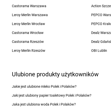
Żabka
Bęczków
Żabka
Biery
Castorama Warszawa
Action Szcze
Żabka
Będzin
Żabka
Bieżuń
Leroy Merlin Warszawa
PEPCO War
Żabka
Bełchatów
Żabka
Bilcza
Żabka
Bełsznica
Żabka
Biłgoraj
Leroy Merlin Wrocław
PEPCO Krak
Żabka
Bełżyce
Żabka
Biórków Mały
Castorama Wrocław
Dealz Wars
Żabka
Bestwina
Żabka
Biskupice
Żabka
Bestwinka
Żabka
Biskupiec
Castorama Rzeszów
Dealz Gdańs
Żabka
Bezrzecze
Żabka
Biskupów
Leroy Merlin Rzeszów
OBI Lublin
Żabka
BG1
Żabka
Blachownia
Żabka
Biała
Żabka
Błażejewo
Żabka
Biała Druga
Żabka
Błażowa
Żabka
Biała Piska
Żabka
Blizne Łaszc
Ulubione produkty użytkowników
Żabka
Biała Podlaska
Żabka
Bliżyn
Żabka
Cedynia
Żabka
Chmielek
Jakie jest ulubione mleko Polek i Polaków?
Żabka
Cegłów
Żabka
Chmielnik
Jaki jest ulubiony papier toaletowy Polek i Polaków?
Żabka
Cekcyn
Żabka
Chmielno
Żabka
Ceków
Żabka
Chobienice
Jaka jest ulubiona woda Polek i Polaków?
Żabka
Celestynów
Żabka
Choceń