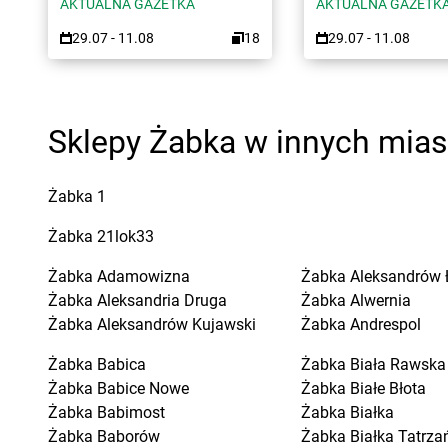
AKTUALNA GAZETKA
AKTUALNA GAZETK
29.07 - 11.08
18
29.07 - 11.08
Sklepy Żabka w innych mia
Żabka
1
Żabka
21lok33
Żabka
Adamowizna
Żabka
Aleksandrów 
Żabka
Aleksandria Druga
Żabka
Alwernia
Żabka
Aleksandrów Kujawski
Żabka
Andrespol
Żabka
Babica
Żabka
Biała Rawska
Żabka
Babice Nowe
Żabka
Białe Błota
Żabka
Babimost
Żabka
Białka
Żabka
Baborów
Żabka
Białka Tatrza