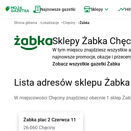
Najnowsze gazetki
Sklepy
Hit
Strona główna
>
Lokalizacje
>
Chęciny
>
Żabka
Sklepy Żabka Chęci
W tym miejscu znajdziesz wszystkie a
najnowsze promocje, okazje i przecen
Zobacz wszystkie gazetki Żabka
Lista adresów sklepu Żabk
W miejscowości Chęciny znajdziesz obecnie 1 sklep Żab
Żabka
plac 2 Czerwca 11
26-060 Chęciny