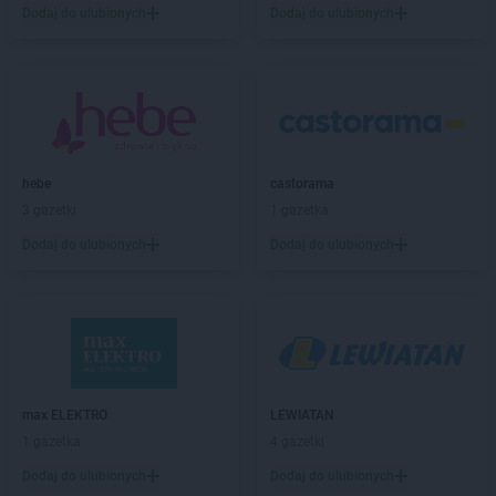
LIDL
Busko-Zdrój
Dodaj do ulubionych
Dodaj do ulubionych
LIDL
Bydgoszcz
LIDL
Bytom
LIDL
Bytów
LIDL
Chełm
LIDL
Chełmek
hebe
castorama
LIDL
Chełmiec
3 gazetki
1 gazetka
LIDL
Chełmno
LIDL
Chełmża
Dodaj do ulubionych
Dodaj do ulubionych
LIDL
Chodzież
LIDL
Chojnice
LIDL
Chojnów
LIDL
Chorzów
LIDL
Choszczno
LIDL
Chrzanów
max ELEKTRO
LEWIATAN
LIDL
Chwaszczyno
1 gazetka
4 gazetki
LIDL
Chyliczki
Dodaj do ulubionych
Dodaj do ulubionych
LIDL
Ciechanów