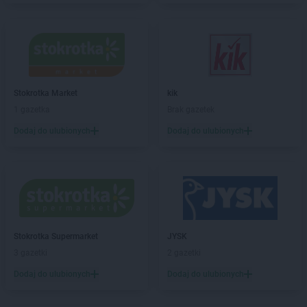
LIDL
Cieszyn
LIDL
Czechowice-Dziedzice
LIDL
Czeladź
LIDL
Czersk
LIDL
Częstochowa
LIDL
Człuchów
Stokrotka Market
kik
LIDL
Czołowo-Kolonia
1 gazetka
Brak gazetek
Dodaj do ulubionych
Dodaj do ulubionych
LIDL
Dąbrowa Górnicza
LIDL
Dąbrowa Tarnowska
LIDL
Dąbrówka
LIDL
Darłowo
LIDL
Dawidy Bankowe
LIDL
Dębica
LIDL
Dęblin
Stokrotka Supermarket
JYSK
LIDL
do
3 gazetki
2 gazetki
LIDL
Dobra
Dodaj do ulubionych
Dodaj do ulubionych
LIDL
Dobre Miasto
LIDL
Drawsko Pomorskie