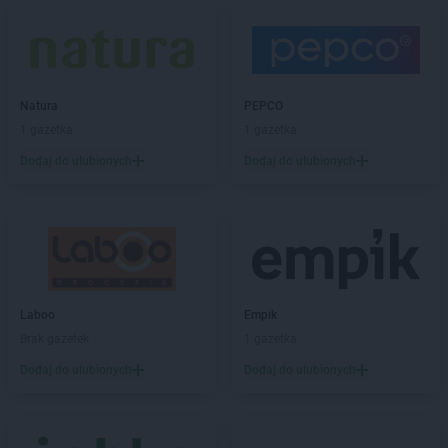
LIDL
Drezdenko
LIDL
Drogoszewo
LIDL
Dywity
LIDL
Działdowo
LIDL
Działoszyn
Natura
PEPCO
LIDL
Dzierżoniów
1 gazetka
1 gazetka
Dodaj do ulubionych
Dodaj do ulubionych
LIDL
Elbląg
LIDL
Garwolin
LIDL
Gdańsk
LIDL
Gdynia
LIDL
Giżycko
LIDL
Gliwice
Laboo
Empik
LIDL
Głogów
Brak gazetek
1 gazetka
LIDL
Głogów Małopolski
Dodaj do ulubionych
Dodaj do ulubionych
LIDL
Głubczyce
LIDL
Głuchołazy
LIDL
Gniezno