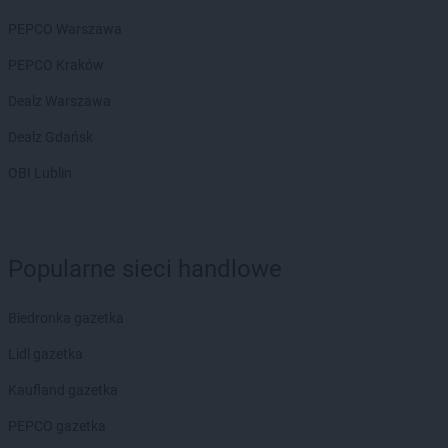
LIDL
Knurów
PEPCO Warszawa
LIDL
Kobyłka
LIDL
PEPCO Kraków
Kolbudy
LIDL
Kolbuszowa
Dealz Warszawa
LIDL
Kołobrzeg
LIDL
Dealz Gdańsk
Komorniki
LIDL
Konin
OBI Lublin
LIDL
Konstancin-Jeziorna
LIDL
Konstantynów Łódzki
LIDL
Kórnik
LIDL
Koronowo
Popularne sieci handlowe
LIDL
Kosakowo
LIDL
Kościan
Biedronka gazetka
LIDL
Kościelna Wieś
LIDL
Kościerzyna
Lidl gazetka
LIDL
Kostrzyn nad Odrą
Kaufland gazetka
LIDL
Koszalin
LIDL
Kowale
PEPCO gazetka