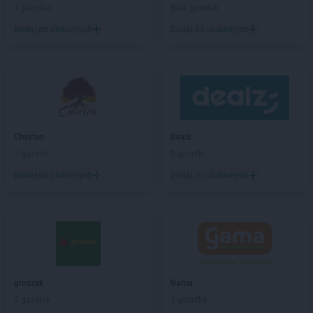
LIDL
Bielsko-Biała
1 gazetka
Brak gazetek
LIDL
Bieruń
Dodaj do ulubionych
Dodaj do ulubionych
LIDL
Biłgoraj
LIDL
Biskupiec
LIDL
Bochnia
LIDL
Bogatynia
LIDL
Bolechowo
LIDL
Bolesławiec
LIDL
Bolszewo
Chorten
Dealz
LIDL
Braniewo
2 gazetki
2 gazetki
LIDL
Brodnica
Dodaj do ulubionych
Dodaj do ulubionych
LIDL
Brzeg
LIDL
Brzeg Dolny
LIDL
Brzesko
LIDL
Brzeziny
LIDL
Brzozów
LIDL
Buczkowice
groszek
Gama
LIDL
Budzistowo
5 gazetek
1 gazetka
LIDL
Buk