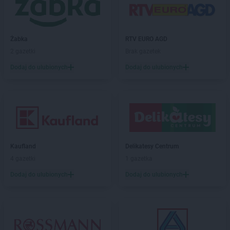
LIDL
Gogolin
LIDL
Gołdap
LIDL
Goleniów
LIDL
Gołków
Żabka
RTV EURO AGD
LIDL
Golub-Dobrzyń
2 gazetki
Brak gazetek
LIDL
Góra Kalwaria
Dodaj do ulubionych
Dodaj do ulubionych
LIDL
Gorlice
LIDL
Gorzów Wielkopolski
LIDL
Gorzyce
LIDL
Gostyń
LIDL
Gostynin
LIDL
Grajewo
Kaufland
Delikatesy Centrum
LIDL
Grodzisk Mazowiecki
4 gazetki
1 gazetka
LIDL
Grodzisk Wielkopolski
LIDL
Grudziądz
Dodaj do ulubionych
Dodaj do ulubionych
LIDL
Gryfice
LIDL
Gryfino
LIDL
Gryfów Śląski
LIDL
Gubin