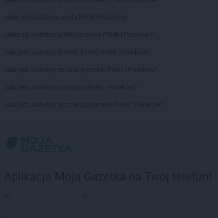
LIDL
Łęczyca
LIDL
Łobez
Jaka jest ulubiona woda Polek i Polaków?
LIDL
Łódź
Jakie są ulubione płatki owsiane Polek i Polaków?
LIDL
Łomianki
LIDL
Łomża
Jaki jest ulubiony środek do WC Polek i Polaków?
LIDL
Łowicz
Jaki jest ulubiony żel pod prysznic Polek i Polaków?
LIDL
Łuków
Jaki jest ulubiony szampon Polek i Polaków?
LIDL
Latchorzew
LIDL
Lębork
Jaki jest ulubiony ręcznik papierowy Polek i Polaków?
LIDL
Legionowo
LIDL
Legnica
LIDL
Lesko
LIDL
Leszno
LIDL
Lesznowola
LIDL
Leżajsk
Aplikacja Moja Gazetka na Twój telefon!
LIDL
Libertów
LIDL
Libiąż
LIDL
Lidzbark Warmiński