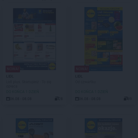
NOWA!
NOWA!
LIDL
LIDL
Lidl plus. Skanujesz - To się
Od czwartku
opłaca
DO KOŃCA 1 DZIEŃ
DO KOŃCA 1 DZIEŃ
06.08 - 08.08
28
06.08 - 08.08
89