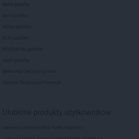
LIDL
Koziegłowy
Netto gazetka
LIDL
Kozienice
LIDL
Kraków
Dino gazetka
LIDL
Krapkowice
Action gazetka
LIDL
Kraśnik
LIDL
Krasnystaw
ALDI gazetka
LIDL
Krościenko nad Dunajcem
ROSSMANN gazetka
LIDL
Krosno
LIDL
Kruszwica
Dealz gazetka
LIDL
Kudowa-Zdrój
Delikatesy Centrum gazetka
LIDL
Kutno
LIDL
Kwidzyn
Gazetka Świąteczne Promocje
LIDL
Łańcut
LIDL
Łapy
LIDL
Łask
Ulubione produkty użytkowników
LIDL
Łaziska Górne
LIDL
Łeba
Jakie jest ulubione mleko Polek i Polaków?
LIDL
Łęczna
Jaki jest ulubiony papier toaletowy Polek i Polaków?