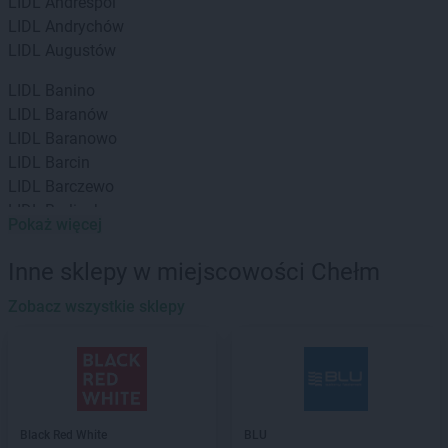
LIDL
Andrespol
LIDL
Andrychów
LIDL
Augustów
LIDL
Banino
LIDL
Baranów
LIDL
Baranowo
LIDL
Barcin
LIDL
Barczewo
LIDL
Barlinek
Pokaż więcej
LIDL
Bartoszyce
LIDL
Będzin
Inne sklepy w miejscowości Chełm
LIDL
Bełchatów
LIDL
Zobacz wszystkie sklepy
Biała Podlaska
LIDL
Białobrzegi
LIDL
Białystok
LIDL
Bielany Wrocławskie
LIDL
Bielawa
LIDL
Bielsk Podlaski
Black Red White
BLU