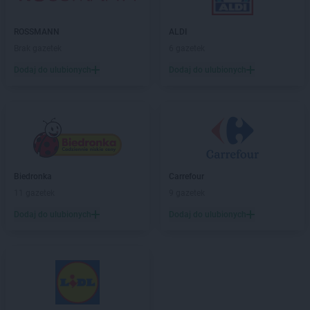
LIDL
Hajnówka
ROSSMANN
ALDI
LIDL
Horodniany
Brak gazetek
6 gazetek
LIDL
Hrubieszów
Dodaj do ulubionych
Dodaj do ulubionych
LIDL
Iława
LIDL
Imielin
LIDL
Inowrocław
LIDL
Jabłonna
LIDL
Janki
LIDL
Jarocin
Biedronka
Carrefour
LIDL
Jarosław
11 gazetek
9 gazetek
LIDL
Jasienica
Dodaj do ulubionych
Dodaj do ulubionych
LIDL
Jasło
LIDL
Jastrzębie-Zdrój
LIDL
Jawiszowice
LIDL
Jawor
LIDL
Jaworzno
LIDL
Jedrzejow