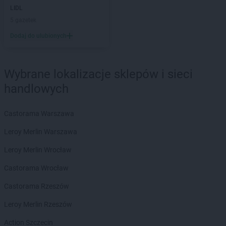
LIDL
LIDL
Jelcz-Laskowice
LIDL
5 gazetek
Jelenia Góra
LIDL
Józefosław
Dodaj do ulubionych
LIDL
Józefów
LIDL
Kalisz
Wybrane lokalizacje sklepów i sieci
LIDL
Kamień Pomorski
handlowych
LIDL
Kamienna Góra
LIDL
Kamińskie
LIDL
Castorama Warszawa
Kartuzy
LIDL
Katowice
Leroy Merlin Warszawa
LIDL
Kąty Wrocławskie
LIDL
Leroy Merlin Wrocław
Kędzierzyn-Koźle
LIDL
Kętrzyn
Castorama Wrocław
LIDL
Kęty
LIDL
Castorama Rzeszów
Kielce
LIDL
Kłobuck
Leroy Merlin Rzeszów
LIDL
Kłodzko
LIDL
Action Szczecin
Kluczbork