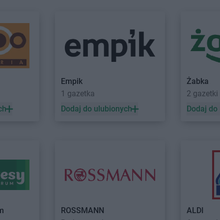
Głuchołazy
Kalwaria
Delikatesy 
Głuszyca
Delikatesy Centrum
Górki Małe
Starzeńska
Gniewczyna
Delikatesy Centrum
Górki Wielkie
Delikatesy 
Delikatesy Centrum
Gorlice
Delikatesy 
Gniewino
Delikatesy Centrum
Gorzów
Delikatesy 
Gniewkowo
Wielkopolski
Dunajcem
Delikatesy Centrum
Górzyca
Delikatesy 
Empik
Żabka
Harbutowice
Delikatesy Centrum
Delikatesy 
1 gazetka
2 gazetki
Harta
Hecznarowice
Delikatesy 
ch
Dodaj do ulubionych
Dodaj do
Hażlach
Delikatesy Centrum
Hoczew
Delikatesy 
Iskrzynia
Delikatesy Centrum
Iwanowice
Delikatesy 
Iwaniska
Włościańskie
Delikatesy 
Jarosław
Delikatesy Centrum
Jastrzębia
Delikatesy 
Jasienica
Delikatesy Centrum
Jawiszowice
Delikatesy 
Delikatesy Centrum
Jawor
Delikatesy 
Jasionka
Delikatesy Centrum
Jawornik
Delikatesy 
um
ROSSMANN
ALDI
Jasionów
Polski
Delikatesy 