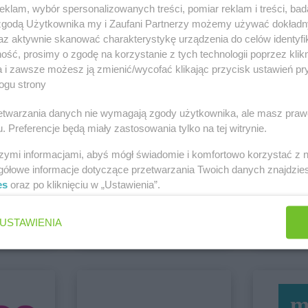
Białystok
Delikatesy Centrum
Bochnia
Delikatesy 
klam, wybór spersonalizowanych treści, pomiar reklam i treści, bad
Biecz
Delikatesy Centrum
Bodzentyn
Duży
 zgodą Użytkownika my i Zaufani Partnerzy możemy używać dokład
Bielawa
Delikatesy Centrum
Bogacica
Delikatesy 
az aktywnie skanować charakterystykę urządzenia do celów identyfi
Bielawy
Delikatesy Centrum
Bogatynia
Delikatesy 
i Chełm
ść, prosimy o zgodę na korzystanie z tych technologii poprzez klikn
Zobacz wszystkie sklepy
Bieliny
Delikatesy Centrum
Bogdaniec
Delikatesy 
a i zawsze możesz ją zmienić/wycofać klikając przycisk ustawień pr
ogu strony
Bielsk
Delikatesy Centrum
Bogoniowice
Delikatesy 
Bielsk
Delikatesy Centrum
Bogoria
Delikatesy 
rzetwarzania danych nie wymagają zgody użytkownika, ale masz praw
Delikatesy Centrum
Boguchwała
Delikatesy 
. Preferencje będą miały zastosowania tylko na tej witrynie.
Bielsko-Biała
Delikatesy Centrum
Boguszów-
Delikatesy 
Bierdzany
Gorce
Delikatesy 
szymi informacjami, abyś mógł świadomie i komfortowo korzystać z
Bieruń
Delikatesy Centrum
Bojszowy
Delikatesy 
gółowe informacje dotyczące przetwarzania Twoich danych znajdzi
Bierutów
Delikatesy Centrum
Bolesławiec
Delikatesy 
es
oraz po kliknięciu w „Ustawienia”.
Chorten
Dealz
Biłgoraj
Delikatesy Centrum
Bolimów
Królewska
2 gazetki
2 gazetki
USTAWIENIA
ch
Dodaj do ulubionych
Dodaj do
Chłopice
Delikatesy Centrum
Chorzelów
Delikatesy 
Chmielnik
Delikatesy Centrum
Chorzów
Delikatesy 
Chocianów
Delikatesy Centrum
Choszczno
Delikatesy 
Chodzież
Delikatesy Centrum
Cianowice
Delikatesy 
Chojna
Duże
Górna