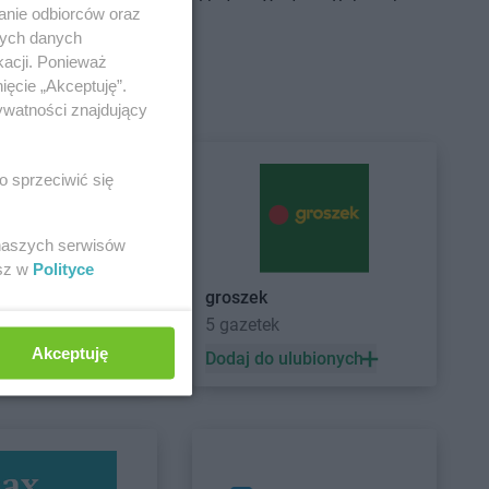
Centrum
Brudzeń
Delikatesy Centrum
Bukowsko
anie odbiorców oraz
Delikatesy Centrum
Busko-Zdrój
nych danych
Centrum
Brusy
Delikatesy Centrum
kacji. Ponieważ
Centrum
Brzączowice
Buszkowiczki
ięcie „Akceptuję”.
Centrum
Brzeszcze
Delikatesy Centrum
Byczyna
ywatności znajdujący
Centrum
Brzezinka
Delikatesy Centrum
Bydgoszcz
Centrum
Brzeziny
Delikatesy Centrum
Bystra
o sprzeciwić się
Centrum
Brzezna
Podhalańska
Centrum
Brzeźnica
Delikatesy Centrum
Bystry
Centrum
Brzostek
Delikatesy Centrum
Bystrzyca
 naszych serwisów
Centrum
Brzoza
Kłodzka
esz w
Polityce
Centrum
Brzóza
Delikatesy Centrum
Bytom
groszek
5 gazetek
Akceptuję
 ulubionych
Dodaj do ulubionych
Centrum
Ciężkowice
Delikatesy Centrum
Czernichów
Centrum
Cmolas
Delikatesy Centrum
Częstochowa
Centrum
Czarna
Delikatesy Centrum
Czubrowice
Centrum
Czarna
Delikatesy Centrum
Czudec