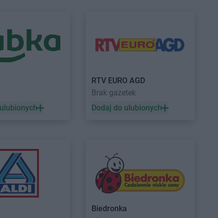
Centrum
Grabownica
Delikatesy Centrum
Grotniki
Delikatesy Centrum
Grudna
Centrum
Grajewo
Górna
Centrum
Grębów
Delikatesy Centrum
Grybów
Centrum
Gródek nad
Delikatesy Centrum
Gryfino
Delikatesy Centrum
Gubin
Centrum
Grodków
RTV EURO AGD
Centrum
Horodło
Delikatesy Centrum
Hyżne
Brak gazetek
Centrum
Hrubieszów
 ulubionych
Dodaj do ulubionych
Centrum
Humniska
Centrum
Iwkowa
Centrum
Izbica
Centrum
Jelenia Góra
Delikatesy Centrum
Jonkowo
Centrum
Jeleśnia
Delikatesy Centrum
Jordanów
Centrum
Jemielnica
Delikatesy Centrum
Józefów
Centrum
Jenin
Delikatesy Centrum
Jurków
Biedronka
Centrum