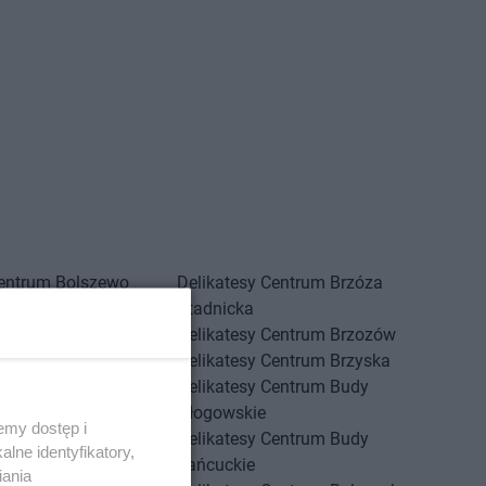
Centrum
Bolszewo
Delikatesy Centrum
Brzóza
Centrum
Borek Stary
Stadnicka
Centrum
Borkowice
Delikatesy Centrum
Brzozów
Centrum
Borowa
Delikatesy Centrum
Brzyska
Centrum
Borzęcin
Delikatesy Centrum
Budy
Centrum
Borzęta
Głogowskie
emy dostęp i
Centrum
Brenna
Delikatesy Centrum
Budy
lne identyfikatory,
Centrum
Brody
Łańcuckie
iania