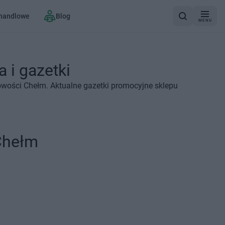
 handlowe
Blog
MENU
 i gazetki
owości Chełm. Aktualne gazetki promocyjne sklepu
Chełm