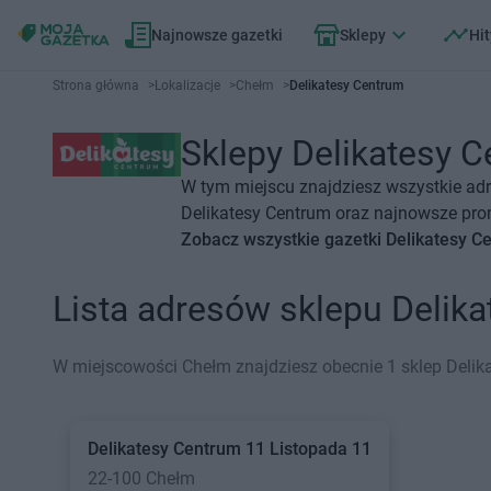
Najnowsze gazetki
Sklepy
Hit
Strona główna
>
Lokalizacje
>
Chełm
>
Delikatesy Centrum
Sklepy Delikatesy C
W tym miejscu znajdziesz wszystkie adr
Delikatesy Centrum oraz najnowsze prom
Zobacz wszystkie gazetki Delikatesy C
Lista adresów sklepu Deli
W miejscowości Chełm znajdziesz obecnie 1 sklep Delik
Delikatesy Centrum
11 Listopada 11
22-100 Chełm