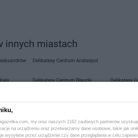
w innych miastach
Aleksandrów
Delikatesy Centrum
Andrespol
Biała
Delikatesy Centrum
Błaszki
Delikatesy 
Biała Parcela
Delikatesy Centrum
Błażowa
Delikatesy 
Biała
Delikatesy Centrum
Blizne
Delikatesy 
Delikatesy Centrum
Bliżyn
Delikatesy 
niku,
Białobrzegi
Delikatesy Centrum
Błotnica
Delikatesy 
Białowieża
Strzelecka
Delikatesy 
jagazetka.com, my oraz naszych 1162 zaufanych partnerów uzyskuj
Biały
Delikatesy Centrum
Bobowa
Delikatesy 
cje na urządzeniu oraz przetwarzamy dane osobowe, takie jak unika
Delikatesy Centrum
Bóbrka
Delikatesy 
je wysyłane przez urządzenie czy dane przeglądania w celu zapewn