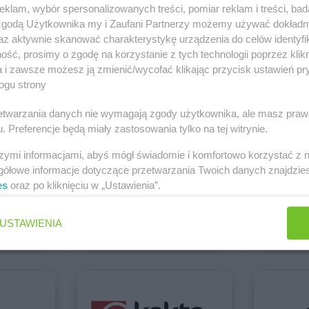
Białystok
Delikatesy Centrum
Bochnia
Delikatesy 
klam, wybór spersonalizowanych treści, pomiar reklam i treści, bad
Biecz
Delikatesy Centrum
Bodzentyn
Duży
 zgodą Użytkownika my i Zaufani Partnerzy możemy używać dokład
Bielawa
Delikatesy Centrum
Bogacica
Delikatesy 
az aktywnie skanować charakterystykę urządzenia do celów identyfi
Bielawy
Delikatesy Centrum
Bogatynia
Delikatesy 
 Kłodzko
ść, prosimy o zgodę na korzystanie z tych technologii poprzez klikn
Zobacz wszystkie sklepy
Bieliny
Delikatesy Centrum
Bogdaniec
Delikatesy 
a i zawsze możesz ją zmienić/wycofać klikając przycisk ustawień pr
ogu strony
Bielsk
Delikatesy Centrum
Bogoniowice
Delikatesy 
Bielsk
Delikatesy Centrum
Bogoria
Delikatesy 
rzetwarzania danych nie wymagają zgody użytkownika, ale masz praw
Delikatesy Centrum
Boguchwała
Delikatesy 
. Preferencje będą miały zastosowania tylko na tej witrynie.
Bielsko-Biała
Delikatesy Centrum
Boguszów-
Delikatesy 
Bierdzany
Gorce
Delikatesy 
szymi informacjami, abyś mógł świadomie i komfortowo korzystać z
Bieruń
Delikatesy Centrum
Bojszowy
Delikatesy 
gółowe informacje dotyczące przetwarzania Twoich danych znajdzi
Bierutów
Delikatesy Centrum
Bolesławiec
Delikatesy 
es
oraz po kliknięciu w „Ustawienia”.
Dealz
hebe
Biłgoraj
Delikatesy Centrum
Bolimów
Królewska
2 gazetki
3 gazetki
USTAWIENIA
ch
Dodaj do ulubionych
Dodaj do
Chłopice
Delikatesy Centrum
Chorzelów
Delikatesy 
Chmielnik
Delikatesy Centrum
Chorzów
Delikatesy 
Chocianów
Delikatesy Centrum
Choszczno
Delikatesy 
Chodzież
Delikatesy Centrum
Cianowice
Delikatesy 
Chojna
Duże
Górna