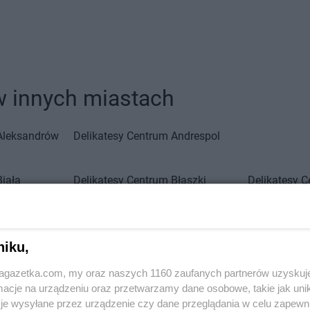
w innych miastach
Aleksandrów
Delikatesy Centrum
Andrespol
Biała
Delikatesy Centrum
Błaszki
Delikatesy 
Biała Parcela
Delikatesy Centrum
Błażowa
Delikatesy 
Biała
Delikatesy Centrum
Blizne
Delikatesy 
Delikatesy Centrum
Bliżyn
Delikatesy 
niku,
Białobrzegi
Delikatesy Centrum
Błotnica
Delikatesy 
Białowieża
Strzelecka
Delikatesy 
jagazetka.com, my oraz naszych 1160 zaufanych partnerów uzyskuj
Biały
Delikatesy Centrum
Bobowa
Delikatesy 
cje na urządzeniu oraz przetwarzamy dane osobowe, takie jak unika
Delikatesy Centrum
Bóbrka
Delikatesy 
je wysyłane przez urządzenie czy dane przeglądania w celu zapewn