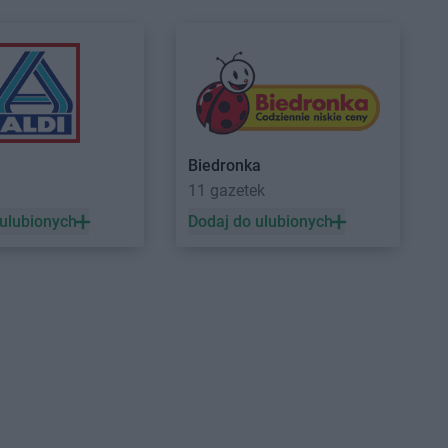
Centrum
Grabownica
Delikatesy Centrum
Grotniki
Delikatesy Centrum
Grudna
Centrum
Grajewo
Górna
Centrum
Grębów
Delikatesy Centrum
Grybów
Centrum
Gródek nad
Delikatesy Centrum
Gryfino
Delikatesy Centrum
Gubin
Centrum
Grodków
Biedronka
Centrum
Horodło
Delikatesy Centrum
Hyżne
11 gazetek
Centrum
Hrubieszów
 ulubionych
Dodaj do ulubionych
Centrum
Humniska
Centrum
Iwkowa
Centrum
Izbica
Centrum
Jelenia Góra
Delikatesy Centrum
Jonkowo
Centrum
Jeleśnia
Delikatesy Centrum
Jordanów
Centrum
Jemielnica
Delikatesy Centrum
Józefów
Centrum
Jenin
Delikatesy Centrum
Jurków
Centrum