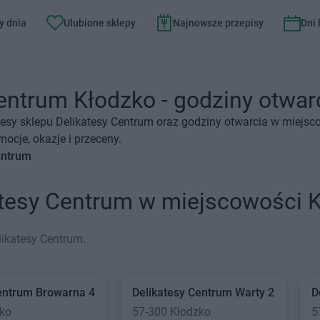
y dnia
Ulubione sklepy
Najnowsze przepisy
Dni
entrum Kłodzko - godziny otwarc
esy sklepu Delikatesy Centrum oraz godziny otwarcia w miejsc
ocje, okazje i przeceny.
entrum
atesy Centrum w miejscowości 
likatesy Centrum.
entrum
Browarna 4
Delikatesy Centrum
Warty 2
D
zko
57-300 Kłodzko
5