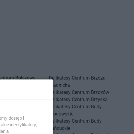
Centrum
Bolszewo
Delikatesy Centrum
Brzóza
Centrum
Borek Stary
Stadnicka
Centrum
Borkowice
Delikatesy Centrum
Brzozów
Centrum
Borowa
Delikatesy Centrum
Brzyska
Centrum
Borzęcin
Delikatesy Centrum
Budy
Centrum
Borzęta
Głogowskie
emy dostęp i
Centrum
Brenna
Delikatesy Centrum
Budy
lne identyfikatory,
Centrum
Brody
Łańcuckie
iania