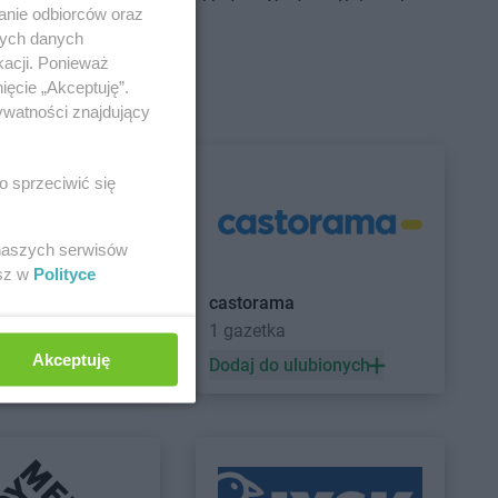
Centrum
Brudzeń
Delikatesy Centrum
Bukowsko
anie odbiorców oraz
Delikatesy Centrum
Busko-Zdrój
nych danych
Centrum
Brusy
Delikatesy Centrum
kacji. Ponieważ
Centrum
Brzączowice
Buszkowiczki
ięcie „Akceptuję”.
Centrum
Brzeszcze
Delikatesy Centrum
Byczyna
ywatności znajdujący
Centrum
Brzezinka
Delikatesy Centrum
Bydgoszcz
Centrum
Brzeziny
Delikatesy Centrum
Bystra
o sprzeciwić się
Centrum
Brzezna
Podhalańska
Centrum
Brzeźnica
Delikatesy Centrum
Bystry
Centrum
Brzostek
Delikatesy Centrum
Bystrzyca
 naszych serwisów
Centrum
Brzoza
Kłodzka
esz w
Polityce
Centrum
Brzóza
Delikatesy Centrum
Bytom
castorama
1 gazetka
Akceptuję
 ulubionych
Dodaj do ulubionych
Centrum
Ciężkowice
Delikatesy Centrum
Czernichów
Centrum
Cmolas
Delikatesy Centrum
Częstochowa
Centrum
Czarna
Delikatesy Centrum
Czubrowice
Centrum
Czarna
Delikatesy Centrum
Czudec