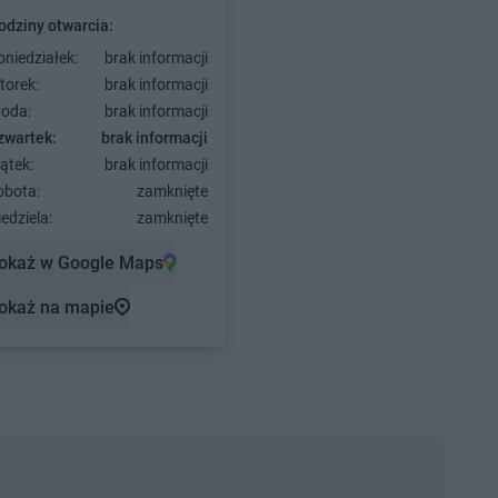
odziny otwarcia:
oniedziałek:
brak informacji
torek:
brak informacji
roda:
brak informacji
zwartek:
brak informacji
ątek:
brak informacji
obota:
zamknięte
edziela:
zamknięte
okaż w Google Maps
okaż na mapie