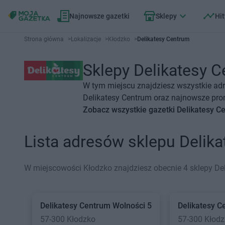
Najnowsze gazetki
Sklepy
Hit
Strona główna
>
Lokalizacje
>
Kłodzko
>
Delikatesy Centrum
Sklepy Delikatesy C
W tym miejscu znajdziesz wszystkie adr
Delikatesy Centrum oraz najnowsze prom
Zobacz wszystkie gazetki Delikatesy C
Lista adresów sklepu Delik
W miejscowości Kłodzko znajdziesz obecnie 4 sklepy De
Delikatesy Centrum
Wolności 5
Delikatesy C
57-300 Kłodzko
57-300 Kłod