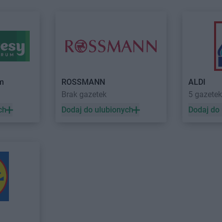
Głuchołazy
Kalwaria
Delikatesy 
Głuszyca
Delikatesy Centrum
Górki Małe
Starzeńska
Gniewczyna
Delikatesy Centrum
Górki Wielkie
Delikatesy 
Delikatesy Centrum
Gorlice
Delikatesy 
Gniewino
Delikatesy Centrum
Gorzów
Delikatesy 
Gniewkowo
Wielkopolski
Dunajcem
Delikatesy Centrum
Górzyca
Delikatesy 
um
ROSSMANN
ALDI
Harbutowice
Delikatesy Centrum
Delikatesy 
Brak gazetek
5 gazetek
Harta
Hecznarowice
Delikatesy 
ch
Dodaj do ulubionych
Dodaj do
Hażlach
Delikatesy Centrum
Hoczew
Delikatesy 
Iskrzynia
Delikatesy Centrum
Iwanowice
Delikatesy 
Iwaniska
Włościańskie
Delikatesy 
Jarosław
Delikatesy Centrum
Jastrzębia
Delikatesy 
Jasienica
Delikatesy Centrum
Jawiszowice
Delikatesy 
Delikatesy Centrum
Jawor
Delikatesy 
Jasionka
Delikatesy Centrum
Jawornik
Delikatesy 
Jasionów
Polski
Delikatesy 