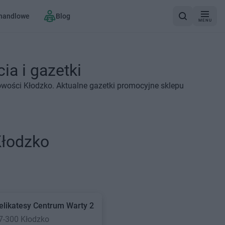
 handlowe
Blog
MENU
ia i gazetki
owości Kłodzko. Aktualne gazetki promocyjne sklepu
Kłodzko
elikatesy Centrum
Warty 2
7-300 Kłodzko