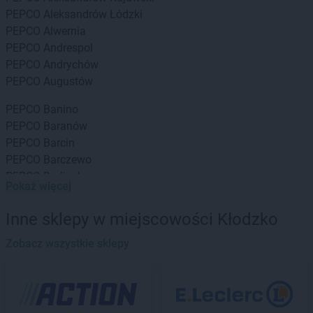
PEPCO
Aleksandrów Łódzki
PEPCO
Alwernia
PEPCO
Andrespol
PEPCO
Andrychów
PEPCO
Augustów
PEPCO
Banino
PEPCO
Baranów
PEPCO
Barcin
PEPCO
Barczewo
PEPCO
Barlinek
Pokaż więcej
PEPCO
Bartoszyce
PEPCO
Barwice
Inne sklepy w miejscowości Kłodzko
PEPCO
Będzin
PEPCO
Zobacz wszystkie sklepy
Bełchatów
PEPCO
Bełżyce
PEPCO
Besko
PEPCO
Bestwina
PEPCO
Biała Podlaska