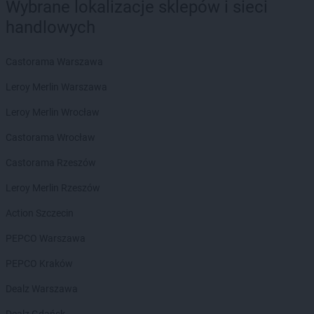
Wybrane lokalizacje sklepów i sieci
PEPCO
Dobra
handlowych
PEPCO
Dobre Miasto
PEPCO
Drawsko Pomorskie
Castorama Warszawa
PEPCO
Drezdenko
PEPCO
Drobin
Leroy Merlin Warszawa
PEPCO
Drzewica
Leroy Merlin Wrocław
PEPCO
Duszniki-Zdrój
PEPCO
Dynów
Castorama Wrocław
PEPCO
Działdowo
Castorama Rzeszów
PEPCO
Działoszyn
PEPCO
Dzierzgoń
Leroy Merlin Rzeszów
PEPCO
Dzierżoniów
Action Szczecin
PEPCO
Elbląg
PEPCO Warszawa
PEPCO
Ełk
PEPCO Kraków
PEPCO
Garwolin
PEPCO
Gaszowice
Dealz Warszawa
PEPCO
Gdańsk