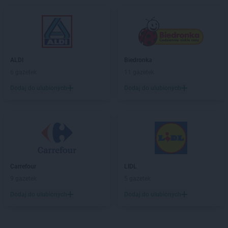
PEPCO
Czersk
PEPCO
Czerwionka-Leszczyny
PEPCO
Częstochowa
PEPCO
Człuchów
PEPCO
Czudec
ALDI
Biedronka
6 gazetek
11 gazetek
PEPCO
Dąbrowa Białostocka
Dodaj do ulubionych
Dodaj do ulubionych
PEPCO
Dąbrowa Górnicza
PEPCO
Dąbrowa Tarnowska
PEPCO
Dąbrówka
PEPCO
Darłowo
PEPCO
Dawidy Bankowe
PEPCO
Dębe Wielkie
PEPCO
Dębica
Carrefour
LIDL
PEPCO
Dęblin
9 gazetek
5 gazetek
PEPCO
Dębno
Dodaj do ulubionych
Dodaj do ulubionych
PEPCO
Dębowa
PEPCO
Debrzno
PEPCO
Dobczyce