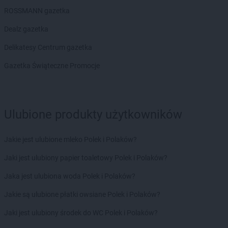
PEPCO
Góra
ROSSMANN gazetka
PEPCO
Gorlice
Dealz gazetka
PEPCO
Górowo Iławeckie
PEPCO
Gorzów Wielkopolski
Delikatesy Centrum gazetka
PEPCO
Gorzyce
Gazetka Świąteczne Promocje
PEPCO
Gostyń
PEPCO
Gostynin
PEPCO
Goszczyno
PEPCO
Grajewo
Ulubione produkty użytkowników
PEPCO
Grodków
PEPCO
Grodzisk Mazowiecki
Jakie jest ulubione mleko Polek i Polaków?
PEPCO
Grodzisk Wielkopolski
PEPCO
Grójec
Jaki jest ulubiony papier toaletowy Polek i Polaków?
PEPCO
Gromnik
Jaka jest ulubiona woda Polek i Polaków?
PEPCO
Grudziądz
PEPCO
Gryfice
Jakie są ulubione płatki owsiane Polek i Polaków?
PEPCO
Gryfino
Jaki jest ulubiony środek do WC Polek i Polaków?
PEPCO
Gryfów Śląski