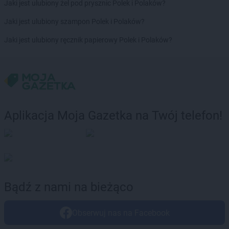
PEPCO
Gubin
Jaki jest ulubiony żel pod prysznic Polek i Polaków?
Jaki jest ulubiony szampon Polek i Polaków?
PEPCO
Hajnówka
PEPCO
Hrubieszów
Jaki jest ulubiony ręcznik papierowy Polek i Polaków?
PEPCO
Iława
PEPCO
Iłża
PEPCO
Imielin
PEPCO
Inowrocław
PEPCO
Istebna
Aplikacja Moja Gazetka na Twój telefon!
PEPCO
Jabłonka
PEPCO
Jabłonna
PEPCO
Janikowo
PEPCO
Janów Lubelski
PEPCO
Janowiec Wielkopolski
Bądź z nami na bieżąco
PEPCO
Januszowice
PEPCO
Jarocin
PEPCO
Jarosław
Obserwuj nas na Facebook
PEPCO
Jaroszowice