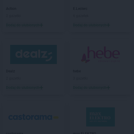
PEPCO
Białe Błota
Action
E.Leclerc
PEPCO
Białobrzegi
2 gazetki
6 gazetek
PEPCO
Białogard
Dodaj do ulubionych
Dodaj do ulubionych
PEPCO
Białystok
PEPCO
Biecz
PEPCO
Biedrusko
PEPCO
Bielany Wrocławskie
PEPCO
Bielawa
PEPCO
Bielsko-Biała
PEPCO
Bieruń
Dealz
hebe
PEPCO
Bierutów
2 gazetki
3 gazetki
PEPCO
Biłgoraj
Dodaj do ulubionych
Dodaj do ulubionych
PEPCO
Biskupiec
PEPCO
Blachownia
PEPCO
Błonie
PEPCO
Bobolice
PEPCO
Bobowa
PEPCO
Bochnia
castorama
max ELEKTRO