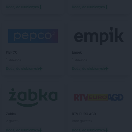
PEPCO
Brzozów
Dodaj do ulubionych
Dodaj do ulubionych
PEPCO
Buczkowice
PEPCO
Buk
PEPCO
Busko-Zdrój
PEPCO
Byczyna
PEPCO
Bydgoszcz
PEPCO
Bystrzyca Kłodzka
PEPCO
PEPCO
Bytom
Empik
PEPCO
1 gazetka
Bytom Odrzański
1 gazetka
PEPCO
Bytów
Dodaj do ulubionych
Dodaj do ulubionych
PEPCO
Celestynów
PEPCO
Chełm
PEPCO
Chełmno
PEPCO
Chmielnik
PEPCO
Chocianów
PEPCO
Chodzież
Żabka
RTV EURO AGD
PEPCO
Chojna
2 gazetki
Brak gazetek
PEPCO
Chojnice
Dodaj do ulubionych
Dodaj do ulubionych