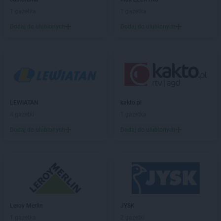
PEPCO
Bogatynia
1 gazetka
1 gazetka
PEPCO
Boguszów-Gorce
PEPCO
Bolesławiec
Dodaj do ulubionych
Dodaj do ulubionych
PEPCO
Bolszewo
PEPCO
Borek Wielkopolski
PEPCO
Braniewo
PEPCO
Brańsk
PEPCO
Bratkowice
PEPCO
Brenna
LEWIATAN
kakto.pl
PEPCO
Brodnica
4 gazetki
1 gazetka
PEPCO
Brusy
Dodaj do ulubionych
Dodaj do ulubionych
PEPCO
Brwinów
PEPCO
Brzeg
PEPCO
Brzeg Dolny
PEPCO
Brześć Kujawski
PEPCO
Brzesko
PEPCO
Brzeszcze
PEPCO
Brzeziny
Leroy Merlin
JYSK
PEPCO
Brzostek
1 gazetka
2 gazetki