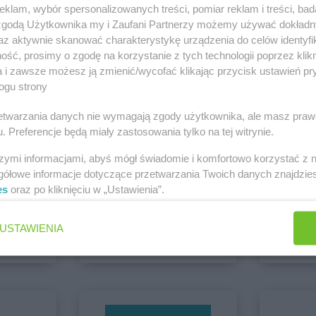
klam, wybór spersonalizowanych treści, pomiar reklam i treści, bad
Białystok
Delikatesy Centrum
Bochnia
Delikatesy 
 zgodą Użytkownika my i Zaufani Partnerzy możemy używać dokład
Biecz
Delikatesy Centrum
Bodzentyn
Duży
az aktywnie skanować charakterystykę urządzenia do celów identyfi
Bielawa
Delikatesy Centrum
Bogacica
Delikatesy 
ść, prosimy o zgodę na korzystanie z tych technologii poprzez klikn
Bielawy
Delikatesy Centrum
Bogatynia
Delikatesy 
 Gorlice
a i zawsze możesz ją zmienić/wycofać klikając przycisk ustawień pr
Zobacz wszystkie sklepy
Bieliny
Delikatesy Centrum
Bogdaniec
Delikatesy 
ogu strony
Bielsk
Delikatesy Centrum
Bogoniowice
Delikatesy 
rzetwarzania danych nie wymagają zgody użytkownika, ale masz praw
Bielsk
Delikatesy Centrum
Bogoria
Delikatesy 
. Preferencje będą miały zastosowania tylko na tej witrynie.
Delikatesy Centrum
Boguchwała
Delikatesy 
Bielsko-Biała
Delikatesy Centrum
Boguszów-
Delikatesy 
szymi informacjami, abyś mógł świadomie i komfortowo korzystać z
Bierdzany
Gorce
Delikatesy 
gółowe informacje dotyczące przetwarzania Twoich danych znajdzi
Bieruń
Delikatesy Centrum
Bojszowy
Delikatesy 
es
oraz po kliknięciu w „Ustawienia”.
Bierutów
Delikatesy Centrum
Bolesławiec
Delikatesy 
Chorten
Dealz
Biłgoraj
Delikatesy Centrum
Bolimów
Królewska
2 gazetki
2 gazetki
USTAWIENIA
ch
Dodaj do ulubionych
Dodaj do
Chłopice
Delikatesy Centrum
Chorzelów
Delikatesy 
Chmielnik
Delikatesy Centrum
Chorzów
Delikatesy 
Chocianów
Delikatesy Centrum
Choszczno
Delikatesy 
Chodzież
Delikatesy Centrum
Cianowice
Delikatesy 
Chojna
Duże
Górna