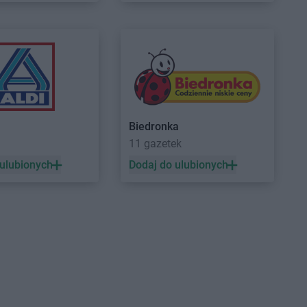
Centrum
Grabownica
Delikatesy Centrum
Grotniki
Delikatesy Centrum
Grudna
Centrum
Grajewo
Górna
Centrum
Grębów
Delikatesy Centrum
Grybów
Centrum
Gródek nad
Delikatesy Centrum
Gryfino
Delikatesy Centrum
Gubin
Centrum
Grodków
Biedronka
Centrum
Horodło
Delikatesy Centrum
Hyżne
11 gazetek
Centrum
Hrubieszów
 ulubionych
Dodaj do ulubionych
Centrum
Humniska
Centrum
Iwkowa
Centrum
Izbica
Centrum
Jelenia Góra
Delikatesy Centrum
Jonkowo
Centrum
Jeleśnia
Delikatesy Centrum
Jordanów
Centrum
Jemielnica
Delikatesy Centrum
Józefów
Centrum
Jenin
Delikatesy Centrum
Jurków