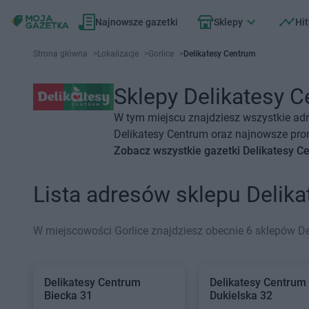
Najnowsze gazetki
Sklepy
Hit
Strona główna
>
Lokalizacje
>
Gorlice
>
Delikatesy Centrum
Sklepy Delikatesy C
W tym miejscu znajdziesz wszystkie adr
Delikatesy Centrum oraz najnowsze prom
Zobacz wszystkie gazetki Delikatesy C
Lista adresów sklepu Delik
W miejscowości Gorlice znajdziesz obecnie 6 sklepów De
Delikatesy Centrum
Delikatesy Centrum
Biecka 31
Dukielska 32