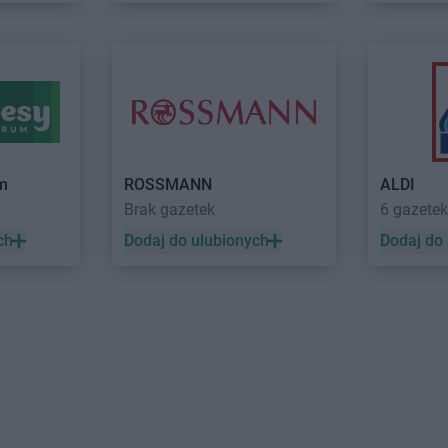
Głuchołazy
Kalwaria
Delikatesy 
Głuszyca
Delikatesy Centrum
Górki Małe
Starzeńska
Gniewczyna
Delikatesy Centrum
Górki Wielkie
Delikatesy 
Delikatesy Centrum
Gorlice
Delikatesy 
Gniewino
Delikatesy Centrum
Gorzów
Delikatesy 
Gniewkowo
Wielkopolski
Dunajcem
Delikatesy Centrum
Górzyca
Delikatesy 
um
ROSSMANN
ALDI
Harbutowice
Delikatesy Centrum
Delikatesy 
Brak gazetek
6 gazetek
Harta
Hecznarowice
Delikatesy 
ch
Dodaj do ulubionych
Dodaj do
Hażlach
Delikatesy Centrum
Hoczew
Delikatesy 
Iskrzynia
Delikatesy Centrum
Iwanowice
Delikatesy 
Iwaniska
Włościańskie
Delikatesy 
Jarosław
Delikatesy Centrum
Jastrzębia
Delikatesy 
Jasienica
Delikatesy Centrum
Jawiszowice
Delikatesy 
Delikatesy Centrum
Jawor
Delikatesy 
Jasionka
Delikatesy Centrum
Jawornik
Delikatesy 