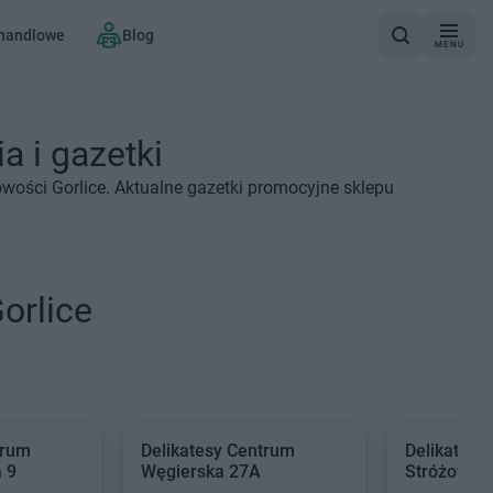
 handlowe
Blog
MENU
a i gazetki
wości Gorlice. Aktualne gazetki promocyjne sklepu
orlice
trum
Delikatesy Centrum
Delikatesy
 9
Węgierska 27A
Stróżowsk