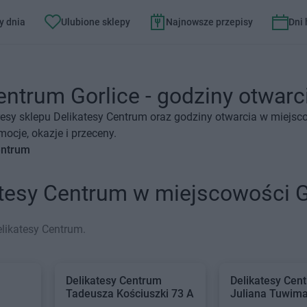
y dnia
Ulubione sklepy
Najnowsze przepisy
Dni
entrum Gorlice - godziny otwarci
esy sklepu Delikatesy Centrum oraz godziny otwarcia w miejsco
ocje, okazje i przeceny.
entrum
atesy Centrum w miejscowości G
likatesy Centrum.
Delikatesy Centrum
Delikatesy Cen
Tadeusza Kościuszki 73 A
Juliana Tuwima