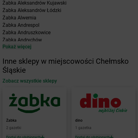
Żabka
Aleksandrów Kujawski
Żabka
Aleksandrów Łódzki
Żabka
Alwernia
Żabka
Andrespol
Żabka
Andruszkowice
Żabka
Andrychów
Pokaż więcej
Żabka
Antonie
Żabka
Augustów
Inne sklepy w miejscowości Chełmsko
Żabka
Automat
Śląskie
Żabka
Babica
Zobacz wszystkie sklepy
Żabka
Babice Nowe
Żabka
Babimost
Żabka
Baborów
Żabka
Baboszewo
Żabka
Bachowice
Żabka
Bądkowo
Żabka
dino
Żabka
Bąków
2 gazetki
1 gazetka
Żabka
Bałtów
Dodaj do ulubionych
Dodaj do ulubionych