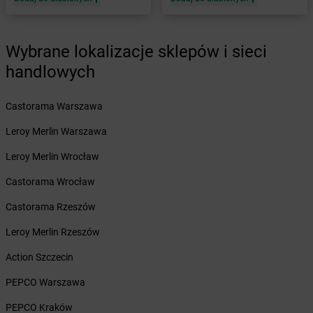
Żabka
Banino
Żabka
Baniocha
Żabka
Baranowo
Wybrane lokalizacje sklepów i sieci
Żabka
Barcin
handlowych
Żabka
Barczewo
Żabka
Bardo
Żabka
Castorama Warszawa
Barlinek
Żabka
Barniewice
Leroy Merlin Warszawa
Żabka
Bartąg
Żabka
Leroy Merlin Wrocław
Bartoszyce
Żabka
Baruchowo
Castorama Wrocław
Żabka
Barwałd Średni
Żabka
Castorama Rzeszów
Barwice
Żabka
Bażanowice
Leroy Merlin Rzeszów
Żabka
Bęczków
Żabka
Action Szczecin
Będzin
Żabka
Bełchatów
PEPCO Warszawa
Żabka
Bełsznica
Żabka
PEPCO Kraków
Bełżyce