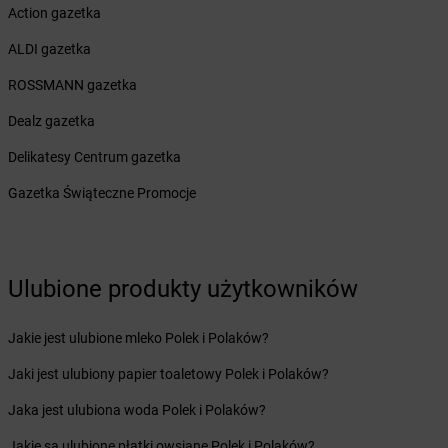
Żabka
Białystok
Action gazetka
Żabka
Bibice
Żabka
Biczyce Dolne
ALDI gazetka
Żabka
Biecz
ROSSMANN gazetka
Żabka
Biedrusko
Żabka
Bielany Wrocławskie
Dealz gazetka
Żabka
Bielawa
Delikatesy Centrum gazetka
Żabka
Bielsk
Żabka
Bielsk Podlaski
Gazetka Świąteczne Promocje
Żabka
Bielsko
Żabka
Bielsko-Biała
Żabka
Bieniewice
Ulubione produkty użytkowników
Żabka
Bieruń
Żabka
Biery
Żabka
Bieżuń
Jakie jest ulubione mleko Polek i Polaków?
Żabka
Bilcza
Jaki jest ulubiony papier toaletowy Polek i Polaków?
Żabka
Biłgoraj
Żabka
Biórków Mały
Jaka jest ulubiona woda Polek i Polaków?
Żabka
Biskupice
Jakie są ulubione płatki owsiane Polek i Polaków?