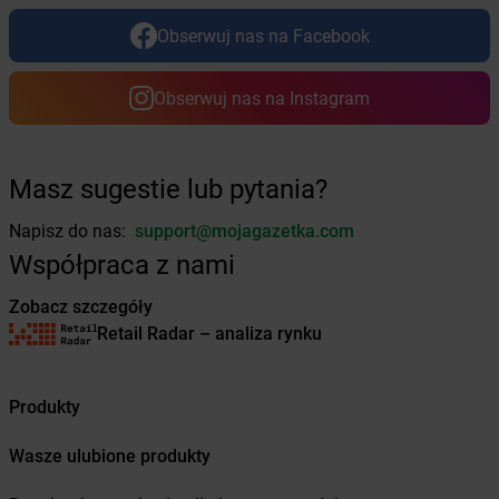
Żabka
Bogatynia
Obserwuj nas na Facebook
Żabka
Bogdaniec
Żabka
Bogdanowo
Obserwuj nas na Instagram
Żabka
Boguchwała
Żabka
Boguchwałowice
Żabka
Boguszów-Gorce
Żabka
Boguszyce
Masz sugestie lub pytania?
Żabka
Bohater
Napisz do nas:
support@mojagazetka.com
Żabka
Bojano
Żabka
Bojszowy
Współpraca z nami
Żabka
Bolechowo
Zobacz szczegóły
Żabka
Bolęcin
Retail Radar – analiza rynku
Żabka
Bolesław
Żabka
Bolesławiec
Żabka
Bolewice
Produkty
Żabka
Bolków
Żabka
Bolszewo
Wasze ulubione produkty
Żabka
Bońki