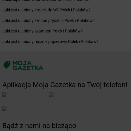
Żabka
Biskupiec
Żabka
Biskupów
Jaki jest ulubiony środek do WC Polek i Polaków?
Żabka
Blachownia
Jaki jest ulubiony żel pod prysznic Polek i Polaków?
Żabka
Błażejewo
Żabka
Błażowa
Jaki jest ulubiony szampon Polek i Polaków?
Żabka
Blizne Łaszczyńskiego
Jaki jest ulubiony ręcznik papierowy Polek i Polaków?
Żabka
Bliżyn
Żabka
Blok Dobryszyce
Żabka
Błonie
Żabka
Bobolice
Żabka
Bobolin
Żabka
Bobowa
Aplikacja Moja Gazetka na Twój telefon!
Żabka
Bobrek
Żabka
Bobrowiec
Żabka
Bobrowniki
Żabka
Bochnia
Żabka
Bodzechów
Żabka
Bodzentyn
Bądź z nami na bieżąco
Żabka
Bogatki