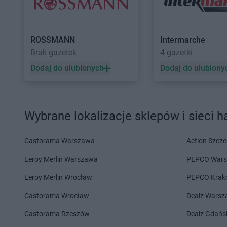
ROSSMANN
Dąbrówka
ROSSMANN
Dębno
ROSSMANN
Elbląg
ROSSMANN
Ełk
ROSSMANN
Intermarche
ROSSMANN
fc
Brak gazetek
4 gazetki
ROSSMANN
Garwolin
ROSSMANN
Głubcz
Dodaj do ulubionych
Dodaj do ulubiony
ROSSMANN
Gdańsk
ROSSMANN
Głuchoł
ROSSMANN
Gdów
ROSSMANN
Głuszy
ROSSMANN
Gdynia
ROSSMANN
Gniew
Wybrane lokalizacje sklepów i sieci 
ROSSMANN
Giżycko
ROSSMANN
Gniewk
ROSSMANN
Gliwice
ROSSMANN
Gniezn
ROSSMANN
Głogów
ROSSMANN
Gogolin
Castorama Warszawa
Action Szcze
ROSSMANN
Głogów Małopolski
ROSSMANN
Golcze
Leroy Merlin Warszawa
PEPCO War
ROSSMANN
Głogówek
ROSSMANN
Gołdap
ROSSMANN
Głowno
ROSSMANN
Goleni
Leroy Merlin Wrocław
PEPCO Krak
ROSSMANN
Castorama Wrocław
Hajnówka
ROSSMANN
Dealz Wars
Hel
Castorama Rzeszów
Dealz Gdańs
ROSSMANN
Iława
ROSSMANN
Iłża