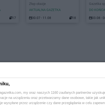
Złap okazje
Gazetka s
A
AKTUALNA GAZETKA
DO KOŃCA
17
30.07 - 11.08
18
03.08 - 
niku,
jagazetka.com, my oraz naszych 1160 zaufanych partnerów uzyskuj
cje na urządzeniu oraz przetwarzamy dane osobowe, takie jak unika
je wysyłane przez urządzenie czy dane przeglądania w celu zapewn