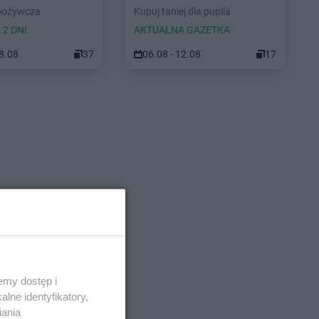
pożywcza
Kupuj taniej dla pupila
 2 DNI
AKTUALNA GAZETKA
08.08
37
06.08 - 12.08
17
emy dostęp i
lne identyfikatory,
iania