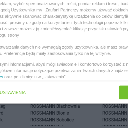
klam, wybór spersonalizowanych treści, pomiar reklam i treści, bad
 zgodą Użytkownika my i Zaufani Partnerzy możemy używać dokład
az aktywnie skanować charakterystykę urządzenia do celów identyfi
ść, prosimy o zgodę na korzystanie z tych technologii poprzez klikn
a i zawsze możesz ją zmienić/wycofać klikając przycisk ustawień pr
ogu strony
 miastach
rzetwarzania danych nie wymagają zgody użytkownika, ale masz praw
. Preferencje będą miały zastosowania tylko na tej witrynie.
drów Łódzki
ROSSMANN
Andrychów
ROSSMANN
ol
ROSSMANN
Atrium
szymi informacjami, abyś mógł świadomie i komfortowo korzystać z
gółowe informacje dotyczące przetwarzania Twoich danych znajdzi
iska
ROSSMANN
Bielsko-Biała
ROSSMANN
es
oraz po kliknięciu w „Ustawienia”.
odlaska
ROSSMANN
Bieruń
ROSSMANN
ota
ROSSMANN
Bierutów
ROSSMANN
Tatrzańska
ROSSMANN
Biłgoraj
ROSSMANN
USTAWIENIA
ROSSMANN
Biskupiec
ROSSMANN
zegi
ROSSMANN
Blachownia
ROSSMANN
rd
ROSSMANN
Błonie
ROSSMANN
ok
ROSSMANN
Bobolice
ROSSMANN
ROSSMANN
Bobowa
ROSSMANN