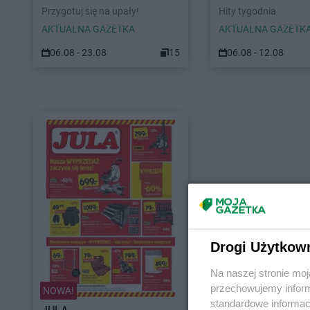
Przygotuj się na upały!
Hity tygodnia
AKTUALNA GAZETKA
AKTUALNA GAZETK
06.08 - 23.08
15
06.08 - 12.08
Drogi Użytkow
Na naszej stronie mo
przechowujemy informa
NOWA!
standardowe informac