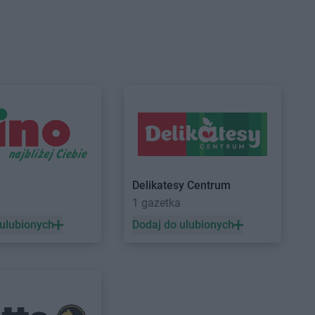
Brzeg
ROSSMANN
Bystrzyca Kłodzka
Brzeg Dolny
ROSSMANN
Bytom
Brześć Kujawski
ROSSMANN
Bytom Odrzański
Brzesko
ROSSMANN
Bytów
Czarne
ROSSMANN
Czernikowo
Czarnków
ROSSMANN
Czersk
Czchów
ROSSMANN
Czerwionka-
Czechowice-
Leszczyny
ROSSMANN
Częstochowa
Czeladź
ROSSMANN
Człuchów
Delikatesy Centrum
Czernichów
a
1 gazetka
Czerniejewo
 ulubionych
Dodaj do ulubionych
Drawsko Pomorskie
ROSSMANN
Dzierzgoń
Drezdenko
ROSSMANN
Dzierżoniów
Drobin
Duszniki-Zdrój
Dynów