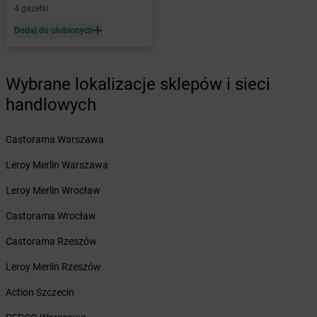
4 gazetki
Żabka
Białogard
Żabka
Białogóra
Dodaj do ulubionych
Żabka
Białośliwie
Żabka
Białowieża
Żabka
Biały Dunajec
Wybrane lokalizacje sklepów i sieci
Żabka
Białystok
handlowych
Żabka
Bibice
Żabka
Biczyce Dolne
Castorama Warszawa
Żabka
Biecz
Żabka
Biedrusko
Leroy Merlin Warszawa
Żabka
Bielany Wrocławskie
Leroy Merlin Wrocław
Żabka
Bielawa
Żabka
Bielsk
Castorama Wrocław
Żabka
Bielsk Podlaski
Castorama Rzeszów
Żabka
Bielsko
Żabka
Bielsko-Biała
Leroy Merlin Rzeszów
Żabka
Bieniewice
Action Szczecin
Żabka
Bieruń
Żabka
Biery