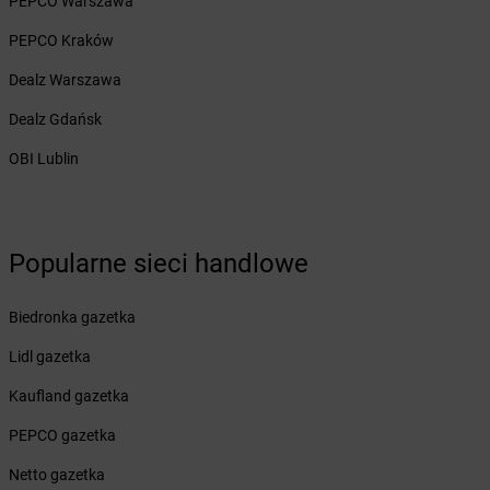
PEPCO Warszawa
Żabka
Bieżuń
PEPCO Kraków
Żabka
Bilcza
Żabka
Biłgoraj
Dealz Warszawa
Żabka
Biórków Mały
Dealz Gdańsk
Żabka
Biskupice
Żabka
Biskupiec
OBI Lublin
Żabka
Biskupów
Żabka
Blachownia
Żabka
Błażejewo
Popularne sieci handlowe
Żabka
Błażowa
Żabka
Blizne Łaszczyńskiego
Żabka
Bliżyn
Biedronka gazetka
Żabka
Blok Dobryszyce
Lidl gazetka
Żabka
Błonie
Żabka
Bobolice
Kaufland gazetka
Żabka
Bobolin
PEPCO gazetka
Żabka
Bobowa
Żabka
Bobrek
Netto gazetka