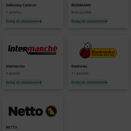
Żabka
Bażanowice
Delikatesy Centrum
ROSSMANN
Żabka
Bęczków
1 gazetka
Brak gazetek
Żabka
Będzin
Dodaj do ulubionych
Dodaj do ulubionych
Żabka
Bełchatów
Żabka
Bełsznica
Żabka
Bełżyce
Żabka
Bestwina
Żabka
Bestwinka
Żabka
Bezrzecze
Żabka
BG1
Intermarche
Biedronka
Żabka
Biała
4 gazetki
11 gazetek
Żabka
Biała Druga
Dodaj do ulubionych
Dodaj do ulubionych
Żabka
Biała Piska
Żabka
Biała Podlaska
Żabka
Biała Rawska
Żabka
Białe Błota
Żabka
Białka
Żabka
Białka Tatrzańska
NETTO
Żabka
Białobrzegi