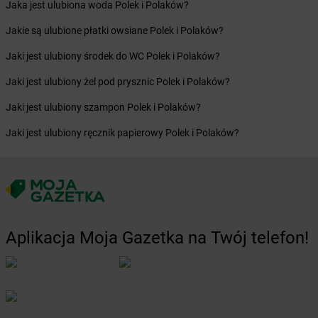
Jaka jest ulubiona woda Polek i Polaków?
Żabka
Bolewice
Żabka
Bolków
Jakie są ulubione płatki owsiane Polek i Polaków?
Żabka
Bolszewo
Jaki jest ulubiony środek do WC Polek i Polaków?
Żabka
Bońki
Żabka
Borawe
Jaki jest ulubiony żel pod prysznic Polek i Polaków?
Żabka
Borek Stary
Jaki jest ulubiony szampon Polek i Polaków?
Żabka
Borek Wielkopolski
Żabka
Borkowo
Jaki jest ulubiony ręcznik papierowy Polek i Polaków?
Żabka
Borne Sulinowo
Żabka
Boronów
Żabka
Borowa
Żabka
Borowianka
Żabka
Borówiec
Żabka
Borówno
Aplikacja Moja Gazetka na Twój telefon!
Żabka
Borowo
Żabka
Boruja Kościelna
Żabka
Borzęcin Duży
Żabka
Borzygniew
Żabka
Borzytuchom