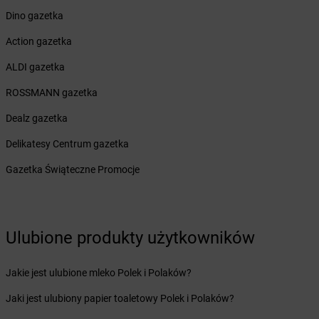
Żabka
Bobrowniki
Dino gazetka
Żabka
Bochnia
Żabka
Bodzechów
Action gazetka
Żabka
Bodzentyn
ALDI gazetka
Żabka
Bogatki
Żabka
Bogatynia
ROSSMANN gazetka
Żabka
Bogdaniec
Dealz gazetka
Żabka
Bogdanowo
Żabka
Boguchwała
Delikatesy Centrum gazetka
Żabka
Boguchwałowice
Gazetka Świąteczne Promocje
Żabka
Boguszów-Gorce
Żabka
Boguszyce
Żabka
Bohater
Żabka
Bojano
Ulubione produkty użytkowników
Żabka
Bojszowy
Żabka
Bolechowo
Jakie jest ulubione mleko Polek i Polaków?
Żabka
Bolęcin
Żabka
Bolesław
Jaki jest ulubiony papier toaletowy Polek i Polaków?
Żabka
Bolesławiec