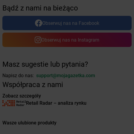
Bądź z nami na bieżąco
Żabka
Boża Wola
Żabka
Bralin
Żabka
Branice
Obserwuj nas na Facebook
Żabka
Braniewo
Żabka
Brańsk
Obserwuj nas na Instagram
Żabka
Brenna
Żabka
Brodnica
Żabka
Brodnica Górna
Masz sugestie lub pytania?
Żabka
Brodowo
Żabka
Brody
Napisz do nas:
support@mojagazetka.com
Żabka
Brojce
Współpraca z nami
Żabka
Bronina
Żabka
Brudzeń Duży
Zobacz szczegóły
Żabka
Bruskowo Wielkie
Retail Radar – analiza rynku
Żabka
Brusy
Żabka
Brwinów
Żabka
Brynica
Wasze ulubione produkty
Żabka
Brzączowice