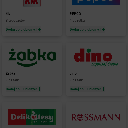
Żabka
Baboszewo
Żabka
Bachowice
kik
PEPCO
Żabka
Bądkowo
Brak gazetek
1 gazetka
Żabka
Bąków
Dodaj do ulubionych
Dodaj do ulubionych
Żabka
Bałtów
Żabka
Banino
Żabka
Baniocha
Żabka
Baranowo
Żabka
Barcin
Żabka
Barczewo
Żabka
dino
Żabka
Bardo
2 gazetki
2 gazetki
Żabka
Barlinek
Żabka
Barniewice
Dodaj do ulubionych
Dodaj do ulubionych
Żabka
Bartąg
Żabka
Bartoszyce
Żabka
Baruchowo
Żabka
Barwałd Średni
Żabka
Barwice