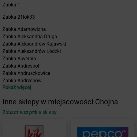
Żabka
1
Żabka
21lok33
Żabka
Adamowizna
Żabka
Aleksandria Druga
Żabka
Aleksandrów Kujawski
Żabka
Aleksandrów Łódzki
Żabka
Alwernia
Żabka
Andrespol
Żabka
Andruszkowice
Żabka
Andrychów
Pokaż więcej
Żabka
Antonie
Żabka
Augustów
Inne sklepy w miejscowości Chojna
Żabka
Automat
Zobacz wszystkie sklepy
Żabka
Babica
Żabka
Babice Nowe
Żabka
Babimost
Żabka
Baborów