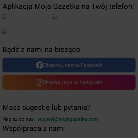
Żabka
Bronina
Aplikacja Moja Gazetka na Twój telefon!
Żabka
Brudzeń Duży
Żabka
Bruskowo Wielkie
Żabka
Brusy
Żabka
Brwinów
Żabka
Brynica
Żabka
Brzączowice
Bądź z nami na bieżąco
Żabka
Brzeg
Żabka
Brzeg Dolny
Obserwuj nas na Facebook
Żabka
Brześć Kujawski
Żabka
Brzesko
Obserwuj nas na Instagram
Żabka
Brzeszcze
Żabka
Brzezia Łąka
Żabka
Brzeziny
Żabka
Brzezna
Masz sugestie lub pytania?
Żabka
Brzeźnica
Napisz do nas:
support@mojagazetka.com
Żabka
Brzeźnio
Żabka
Brzezowa
Współpraca z nami
Żabka
Brzezówka