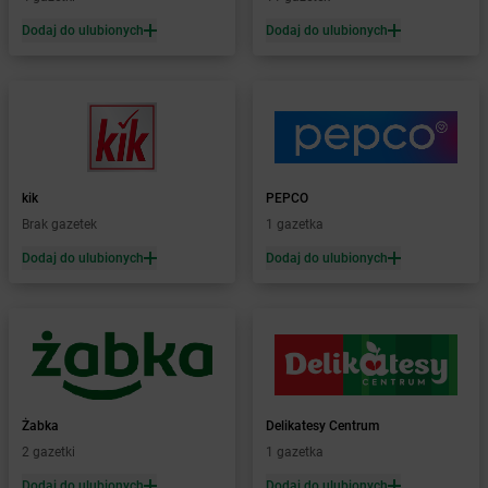
Żabka
Barlinek
Żabka
Barniewice
Dodaj do ulubionych
Dodaj do ulubionych
Żabka
Bartąg
Żabka
Bartoszyce
Żabka
Baruchowo
Żabka
Barwałd Średni
Żabka
Barwice
Żabka
Bażanowice
kik
PEPCO
Żabka
Bęczków
Brak gazetek
1 gazetka
Żabka
Będzin
Dodaj do ulubionych
Dodaj do ulubionych
Żabka
Bełchatów
Żabka
Bełsznica
Żabka
Bełżyce
Żabka
Bestwina
Żabka
Bestwinka
Żabka
Bezrzecze
Żabka
BG1
Żabka
Delikatesy Centrum
Żabka
Biała
2 gazetki
1 gazetka
Żabka
Biała Druga
Dodaj do ulubionych
Dodaj do ulubionych