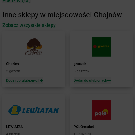
Pokaż więcej
Żabka
Antonie
Żabka
Augustów
Inne sklepy w miejscowości Chojnów
Żabka
Automat
Zobacz wszystkie sklepy
Żabka
Babica
Żabka
Babice Nowe
Żabka
Babimost
Żabka
Baborów
Żabka
Baboszewo
Żabka
Bachowice
Chorten
groszek
Żabka
Bądkowo
2 gazetki
5 gazetek
Żabka
Bąków
Dodaj do ulubionych
Dodaj do ulubionych
Żabka
Bałtów
Żabka
Banino
Żabka
Baniocha
Żabka
Baranowo
Żabka
Barcin
Żabka
Barczewo
LEWIATAN
POLOmarket
Żabka
Bardo
4 gazetki
11 gazetek