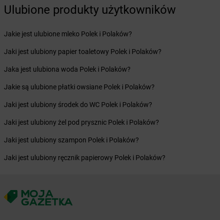
Ulubione produkty użytkowników
Żabka
Borówiec
Żabka
Borówno
Żabka
Borowo
Jakie jest ulubione mleko Polek i Polaków?
Żabka
Boruja Kościelna
Jaki jest ulubiony papier toaletowy Polek i Polaków?
Żabka
Borzęcin Duży
Żabka
Borzygniew
Jaka jest ulubiona woda Polek i Polaków?
Żabka
Borzytuchom
Jakie są ulubione płatki owsiane Polek i Polaków?
Żabka
Boża Wola
Żabka
Bralin
Jaki jest ulubiony środek do WC Polek i Polaków?
Żabka
Branice
Jaki jest ulubiony żel pod prysznic Polek i Polaków?
Żabka
Braniewo
Żabka
Brańsk
Jaki jest ulubiony szampon Polek i Polaków?
Żabka
Brenna
Jaki jest ulubiony ręcznik papierowy Polek i Polaków?
Żabka
Brodnica
Żabka
Brodnica Górna
Żabka
Brodowo
Żabka
Brody
Żabka
Brojce