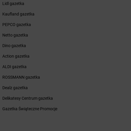
Żabka
Bohater
Lidl gazetka
Żabka
Bojano
Kaufland gazetka
Żabka
Bojszowy
Żabka
Bolechowo
PEPCO gazetka
Żabka
Bolęcin
Netto gazetka
Żabka
Bolesław
Żabka
Bolesławiec
Dino gazetka
Żabka
Bolewice
Action gazetka
Żabka
Bolków
Żabka
Bolszewo
ALDI gazetka
Żabka
Bońki
ROSSMANN gazetka
Żabka
Borawe
Żabka
Borek Stary
Dealz gazetka
Żabka
Borek Wielkopolski
Delikatesy Centrum gazetka
Żabka
Borkowo
Żabka
Borne Sulinowo
Gazetka Świąteczne Promocje
Żabka
Boronów
Żabka
Borowa
Żabka
Borowianka