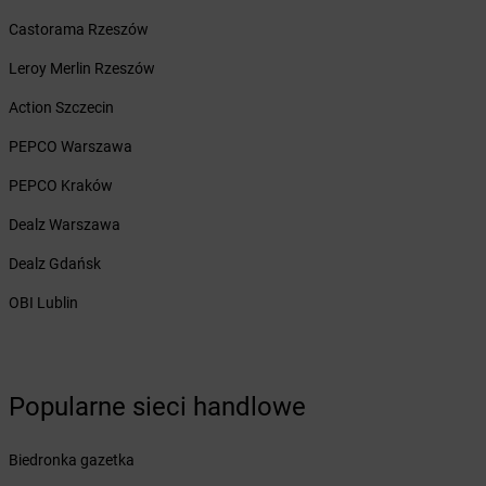
Żabka
Bliżyn
Żabka
Blok Dobryszyce
Castorama Rzeszów
Żabka
Błonie
Leroy Merlin Rzeszów
Żabka
Bobolice
Żabka
Bobolin
Action Szczecin
Żabka
Bobowa
PEPCO Warszawa
Żabka
Bobrek
Żabka
Bobrowniki
PEPCO Kraków
Żabka
Bochnia
Dealz Warszawa
Żabka
Bodzechów
Żabka
Bodzentyn
Dealz Gdańsk
Żabka
Bogatki
OBI Lublin
Żabka
Bogatynia
Żabka
Bogdaniec
Żabka
Bogdanowo
Żabka
Boguchwała
Popularne sieci handlowe
Żabka
Boguchwałowice
Żabka
Boguszów-Gorce
Biedronka gazetka
Żabka
Boguszyce