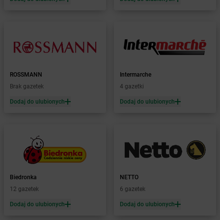
Żabka
Biała Piska
Żabka
Biała Podlaska
Żabka
Biała Rawska
Żabka
Białe Błota
Żabka
Białka
Żabka
Białka Tatrzańska
ROSSMANN
Intermarche
Żabka
Białobrzegi
Brak gazetek
4 gazetki
Żabka
Bialogard
Żabka
Białogóra
Dodaj do ulubionych
Dodaj do ulubionych
Żabka
Białośliwie
Żabka
Białowieża
Żabka
Biały Dunajec
Żabka
Białystok
Żabka
Bibice
Żabka
Biczyce Dolne
Biedronka
NETTO
Żabka
Biecz
12 gazetek
6 gazetek
Żabka
Biedrusko
Dodaj do ulubionych
Dodaj do ulubionych
Żabka
Bielany Wrocławskie
Żabka
Bielawa