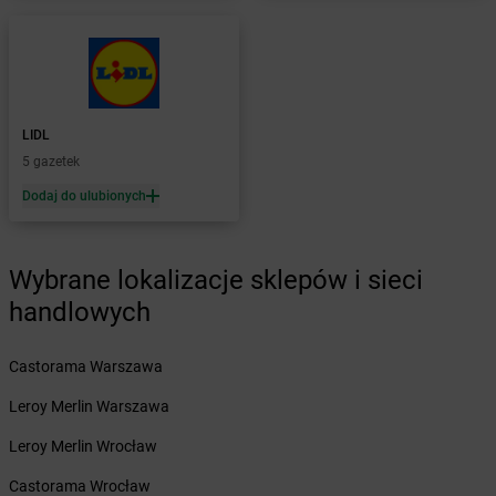
Żabka
Bielsk
Żabka
Bielsk Podlaski
Żabka
Bielsko
Żabka
Bielsko-Biała
Żabka
Bieniewice
LIDL
Żabka
Bieruń
5 gazetek
Żabka
Biery
Dodaj do ulubionych
Żabka
Bieżuń
Żabka
Bilcza
Żabka
Biłgoraj
Wybrane lokalizacje sklepów i sieci
Żabka
Biórków Mały
handlowych
Żabka
Biskupice
Żabka
Biskupiec
Żabka
Biskupów
Castorama Warszawa
Żabka
Blachownia
Leroy Merlin Warszawa
Żabka
Błażejewo
Żabka
Błażowa
Leroy Merlin Wrocław
Żabka
Blizne Łaszczyńskiego
Castorama Wrocław