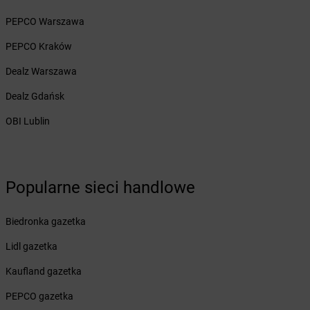
Żabka
Białogard
PEPCO Warszawa
Żabka
Białogóra
Żabka
Białośliwie
PEPCO Kraków
Żabka
Białowieża
Dealz Warszawa
Żabka
Biały Dunajec
Żabka
Białystok
Dealz Gdańsk
Żabka
Bibice
OBI Lublin
Żabka
Biczyce Dolne
Żabka
Biecz
Żabka
Biedrusko
Żabka
Bielany Wrocławskie
Popularne sieci handlowe
Żabka
Bielawa
Żabka
Bielsk
Biedronka gazetka
Żabka
Bielsk Podlaski
Żabka
Bielsko
Lidl gazetka
Żabka
Bielsko-Biała
Kaufland gazetka
Żabka
Bieniewice
Żabka
Bieruń
PEPCO gazetka
Żabka
Biery