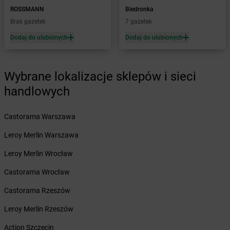
Żabka
Bażanowice
ROSSMANN
Biedronka
Żabka
Bęczków
Brak gazetek
7 gazetek
Żabka
Będzin
Dodaj do ulubionych
Dodaj do ulubionych
Żabka
Bełchatów
Żabka
Bełsznica
Żabka
Bełżyce
Wybrane lokalizacje sklepów i sieci
Żabka
Bestwina
handlowych
Żabka
Bestwinka
Żabka
Bezrzecze
Żabka
BG1
Castorama Warszawa
Żabka
Biała
Leroy Merlin Warszawa
Żabka
Biała Druga
Żabka
Biała Piska
Leroy Merlin Wrocław
Żabka
Biała Podlaska
Castorama Wrocław
Żabka
Biała Rawska
Żabka
Białe Błota
Castorama Rzeszów
Żabka
Białka
Leroy Merlin Rzeszów
Żabka
Białka Tatrzańska
Żabka
Białobrzegi
Action Szczecin