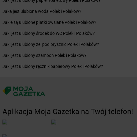
Jaki jest ulubiony papier toaletowy Polek i Polaków?
Żabka
Bobrowniki
Żabka
Bochnia
Jaka jest ulubiona woda Polek i Polaków?
Żabka
Bodzechów
Jakie są ulubione płatki owsiane Polek i Polaków?
Żabka
Bodzentyn
Żabka
Bogatki
Jaki jest ulubiony środek do WC Polek i Polaków?
Żabka
Bogatynia
Jaki jest ulubiony żel pod prysznic Polek i Polaków?
Żabka
Bogdaniec
Żabka
Bogdanowo
Jaki jest ulubiony szampon Polek i Polaków?
Żabka
Boguchwała
Jaki jest ulubiony ręcznik papierowy Polek i Polaków?
Żabka
Boguchwałowice
Żabka
Boguszów-Gorce
Żabka
Boguszyce
Żabka
Bohater
Żabka
Bojano
Żabka
Bojszowy
Aplikacja Moja Gazetka na Twój telefon!
Żabka
Bolechowo
Żabka
Bolęcin
Żabka
Bolesław
Żabka
Bolesławiec