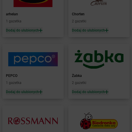
Żabka
Baboszewo
Żabka
Bachowice
arhelan
Chorten
Żabka
Bądkowo
1 gazetka
2 gazetki
Żabka
Bąków
Dodaj do ulubionych
Dodaj do ulubionych
Żabka
Bałtów
Żabka
Banino
Żabka
Baniocha
Żabka
Baranowo
Żabka
Barcin
Żabka
Barczewo
PEPCO
Żabka
Żabka
Bardo
1 gazetka
2 gazetki
Żabka
Barlinek
Żabka
Barniewice
Dodaj do ulubionych
Dodaj do ulubionych
Żabka
Bartąg
Żabka
Bartoszyce
Żabka
Baruchowo
Żabka
Barwałd Średni
Żabka
Barwice