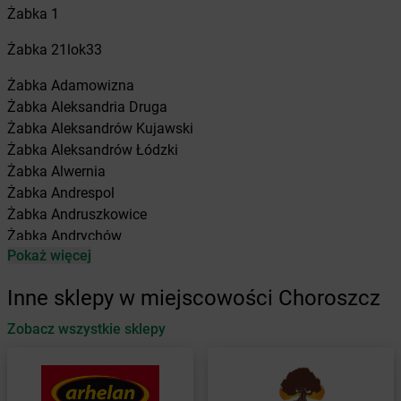
Żabka
1
Żabka
21lok33
Żabka
Adamowizna
Żabka
Aleksandria Druga
Żabka
Aleksandrów Kujawski
Żabka
Aleksandrów Łódzki
Żabka
Alwernia
Żabka
Andrespol
Żabka
Andruszkowice
Żabka
Andrychów
Pokaż więcej
Żabka
Antonie
Żabka
Augustów
Inne sklepy w miejscowości Choroszcz
Żabka
Automat
Zobacz wszystkie sklepy
Żabka
Babica
Żabka
Babice Nowe
Żabka
Babimost
Żabka
Baborów