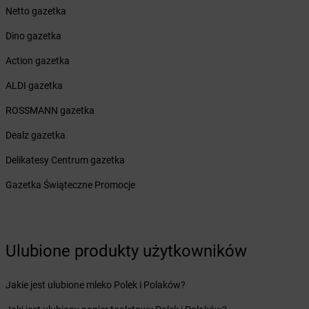
Netto gazetka
Żabka
Bieżuń
Żabka
Bilcza
Dino gazetka
Żabka
Biłgoraj
Action gazetka
Żabka
Biórków Mały
Żabka
Biskupice
ALDI gazetka
Żabka
Biskupiec
ROSSMANN gazetka
Żabka
Biskupów
Żabka
Blachownia
Dealz gazetka
Żabka
Błażejewo
Delikatesy Centrum gazetka
Żabka
Błażowa
Żabka
Blizne Łaszczyńskiego
Gazetka Świąteczne Promocje
Żabka
Bliżyn
Żabka
Blok Dobryszyce
Żabka
Błonie
Żabka
Ulubione produkty użytkowników
Bobolice
Żabka
Bobolin
Żabka
Bobowa
Jakie jest ulubione mleko Polek i Polaków?
Żabka
Bobrek