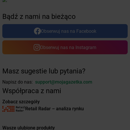
Żabka
Bolewice
Żabka
Bolków
Bądź z nami na bieżąco
Żabka
Bolszewo
Żabka
Bońki
Obserwuj nas na Facebook
Żabka
Borawe
Żabka
Borek Stary
Żabka
Borek Wielkopolski
Obserwuj nas na Instagram
Żabka
Borkowo
Żabka
Borne Sulinowo
Żabka
Boronów
Masz sugestie lub pytania?
Żabka
Borowa
Żabka
Borowianka
Napisz do nas:
support@mojagazetka.com
Żabka
Borówiec
Współpraca z nami
Żabka
Borówno
Zobacz szczegóły
Żabka
Borowo
Retail Radar – analiza rynku
Żabka
Boruja Kościelna
Żabka
Borzęcin Duży
Żabka
Borzygniew
Wasze ulubione produkty
Żabka
Borzytuchom