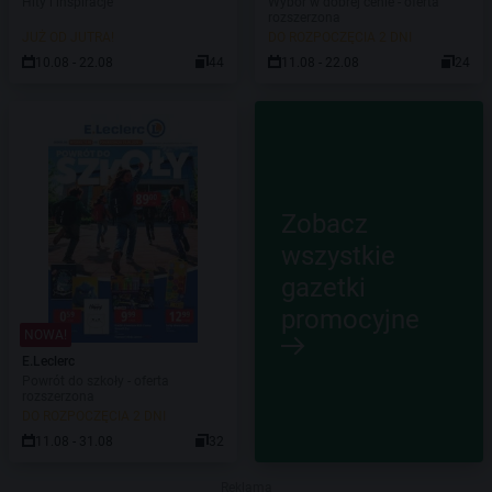
Hity i inspiracje
Wybór w dobrej cenie - oferta
rozszerzona
JUŻ OD JUTRA!
DO ROZPOCZĘCIA 2 DNI
10.08 - 22.08
44
11.08 - 22.08
24
Zobacz
wszystkie
gazetki
promocyjne
NOWA!
E.Leclerc
Powrót do szkoły - oferta
rozszerzona
DO ROZPOCZĘCIA 2 DNI
11.08 - 31.08
32
Reklama