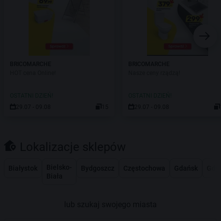
BRICOMARCHE
BRICOMARCHE
HOT cena Online!
Nasze ceny rządzą!
OSTATNI DZIEŃ!
OSTATNI DZIEŃ!
29.07 - 09.08
15
29.07 - 09.08
Lokalizacje sklepów
Bielsko-
Białystok
Bydgoszcz
Częstochowa
Gdańsk
Gdy
Biała
lub szukaj swojego miasta