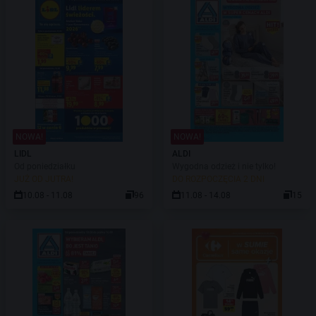
NOWA!
NOWA!
LIDL
ALDI
Od poniedziałku
Wygodna odzież i nie tylko!
JUŻ OD JUTRA!
DO ROZPOCZĘCIA 2 DNI
10.08 - 11.08
96
11.08 - 14.08
15