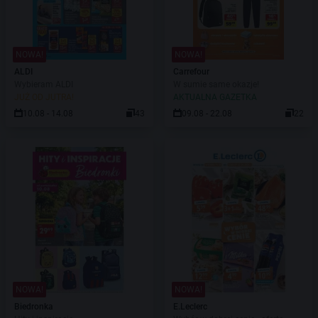
NOWA!
NOWA!
ALDI
Carrefour
Wybieram ALDI
W sumie same okazje!
JUŻ OD JUTRA!
AKTUALNA GAZETKA
10.08 - 14.08
43
09.08 - 22.08
22
NOWA!
NOWA!
Biedronka
E.Leclerc