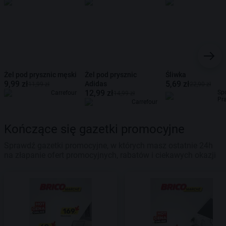
Żel pod prysznic męski
Żel pod prysznic
Śliwka
9,99 zł
5,69 zł
Adidas
11,99 zł
22,90 zł
12,99 zł
Sp
Carrefour
14,99 zł
Pr
Carrefour
Kończące się gazetki promocyjne
Sprawdź gazetki promocyjne, w których masz ostatnie 24h
na złapanie ofert promocyjnych, rabatów i ciekawych okazji