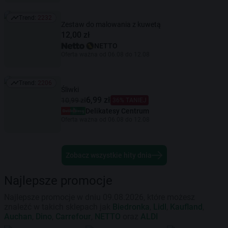
Trend:
2232
Trend: 2232
Zestaw do malowania z kuwetą
12,00 zł
NETTO
Oferta ważna od 06.08 do 12.08
Trend:
2206
Trend: 2206
Śliwki
6,99 zł
10,99 zł
36% TANIEJ
Delikatesy Centrum
Oferta ważna od 06.08 do 12.08
Zobacz wszystkie hity dnia
Najlepsze promocje
Najlepsze promocje w dniu 09.08.2026, które możesz
znaleźć w takich sklepach jak
Biedronka
,
Lidl
,
Kaufland
,
Auchan
,
Dino
,
Carrefour
,
NETTO
oraz
ALDI