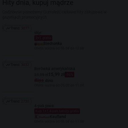
Hity dnia, kupuj mądrze
Codziennie pomożemy Ci znaleźć ciekawe hity zakupowe w
gazetkach promocyjnych
Trend:
3077
Trend: 3077
skyr
2+1 gratis
Biedronka
Oferta ważna od 06.08 do 12.08
Trend:
3032
Trend: 3032
Borówka amerykańska
15,99 zł
24,99 zł
-36%
dino
Oferta ważna od 05.08 do 11.08
Trend:
2730
Trend: 2730
4-pak piwa
Kup 1+1 4-pak tańszy gratis
Kaufland
Oferta ważna od 06.08 do 11.08