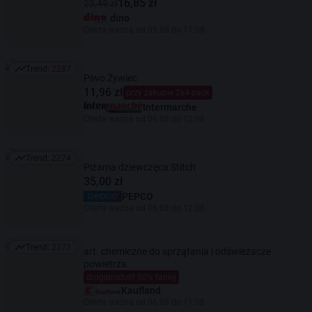
16,85 zł
23,49 zł
dino
Oferta ważna od 05.08 do 11.08
Trend:
2287
Trend: 2287
Piwo Żywiec
11,96 zł
przy zakupie 2x4-pack
Intermarche
Oferta ważna od 06.08 do 12.08
Trend:
2274
Trend: 2274
Piżama dziewczęca Stitch
35,00 zł
PEPCO
Oferta ważna od 06.08 do 12.08
Trend:
2273
art. chemiczne do sprzątania i odświeżacze
Trend: 2273
powietrza
drugiprodukt 80% taniej
Kaufland
Oferta ważna od 06.08 do 11.08