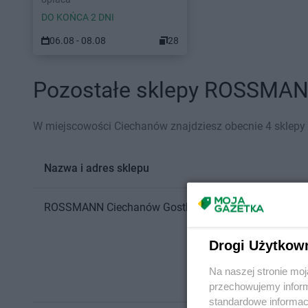
DO KOŃCA 2 DNI
06.08 - 08.08
28
Pozostałe sklepy ROSSMANN
W miejscowości Ciechanów znajdziesz obecnie 4 skle
Nazwa i adres sklepu
ROSSMANN
Ciechanów
Gostkowska 63
Drogi Użytkow
Na naszej stronie mo
przechowujemy informa
standardowe informac