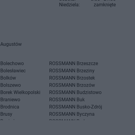
Niedziela:
zamknięte
Augustów
Bolechowo
ROSSMANN
Brzeszcze
Bolesławiec
ROSSMANN
Brzeziny
Bolków
ROSSMANN
Brzostek
Bolszewo
ROSSMANN
Brzozów
Borek Wielkopolski
ROSSMANN
Budzistowo
Braniewo
ROSSMANN
Buk
Brodnica
ROSSMANN
Busko-Zdrój
Brusy
ROSSMANN
Byczyna
Brwinów
ROSSMANN
Bydgoszcz
Brzeg
ROSSMANN
Bystrzyca Kłodzka