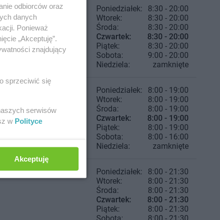
anie odbiorców oraz
Poniedziałek:
8:30 - 20:00
nych danych
Wtorek:
8:30 - 20:00
Środa:
8:30 - 20:00
kacji. Ponieważ
Czwartek:
8:30 - 20:00
ięcie „Akceptuję”.
Piątek:
8:30 - 20:00
ywatności znajdujący
Sobota:
9:00 - 20:00
Niedziela:
zamknięte
o sprzeciwić się
Poniedziałek:
8:00 - 19:00
Wtorek:
8:00 - 19:00
Środa:
8:00 - 19:00
 naszych serwisów
Czwartek:
8:00 - 19:00
esz w
Polityce
Piątek:
8:00 - 19:00
Sobota:
8:00 - 16:00
Niedziela:
zamknięte
Akceptuję
Poniedziałek:
8:00 - 21:30
Wtorek:
8:00 - 21:30
Środa:
8:00 - 21:30
Czwartek:
8:00 - 21:30
Piątek:
8:00 - 21:30
Sobota:
8:00 - 21:30