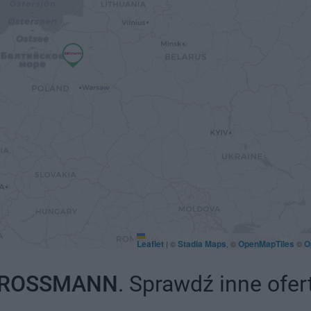
Leaflet
Stadia Maps
OpenMapTiles
O
|
©
, ©
©
ROSSMANN
. Sprawdź inne ofer