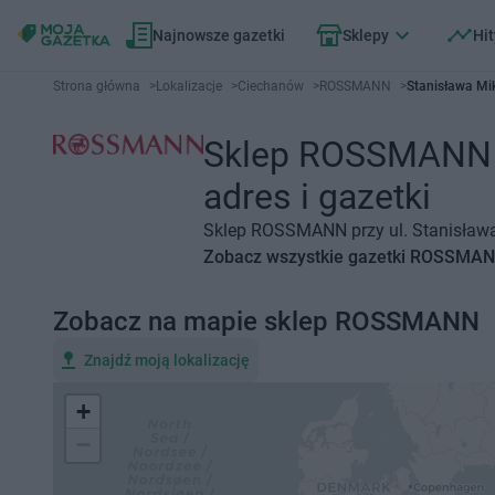
Najnowsze gazetki
Sklepy
Hit
Strona główna
>
Lokalizacje
>
Ciechanów
>
ROSSMANN
>
Stanisława Mi
Sklep ROSSMANN Ci
adres i gazetki
Sklep ROSSMANN przy ul. Stanisława 
Zobacz wszystkie gazetki ROSSMA
Zobacz na mapie sklep ROSSMANN
Znajdź moją lokalizację
+
−