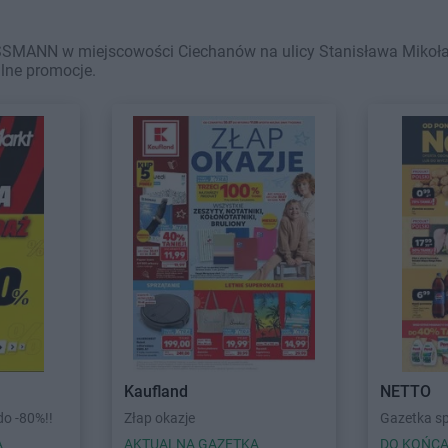
SSMANN w miejscowości Ciechanów na ulicy Stanisława Mikołaj
alne promocje.
Kaufland
NETTO
o -80%!!
Złap okazje
Gazetka s
A
AKTUALNA GAZETKA
DO KOŃCA