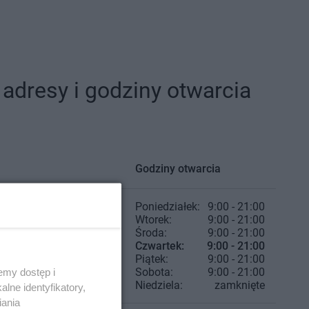
dresy i godziny otwarcia
Godziny otwarcia
Poniedziałek:
9:00 - 21:00
Wtorek:
9:00 - 21:00
Środa:
9:00 - 21:00
Czwartek:
9:00 - 21:00
Piątek:
9:00 - 21:00
Sobota:
9:00 - 21:00
emy dostęp i
Niedziela:
zamknięte
lne identyfikatory,
iania