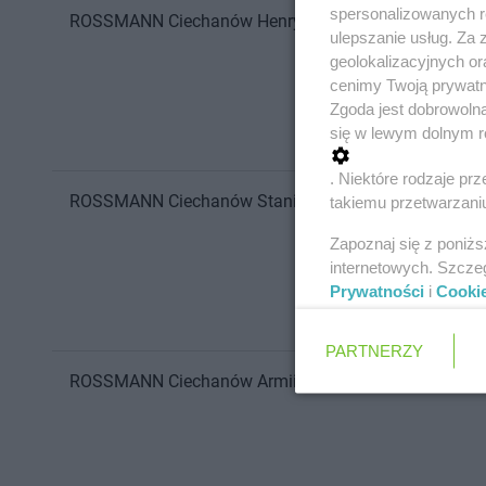
spersonalizowanych re
ROSSMANN
Ciechanów
Henryka Sienkiewicza 1
ulepszanie usług. Za
geolokalizacyjnych or
cenimy Twoją prywatno
Zgoda jest dobrowoln
się w lewym dolnym r
. Niektóre rodzaje p
ROSSMANN
Ciechanów
Stanisława Mikołajczyka 1
takiemu przetwarzaniu
Zapoznaj się z poniż
internetowych. Szcze
Prywatności
i
Cooki
PARTNERZY
ROSSMANN
Ciechanów
Armii Krajowej 19 a