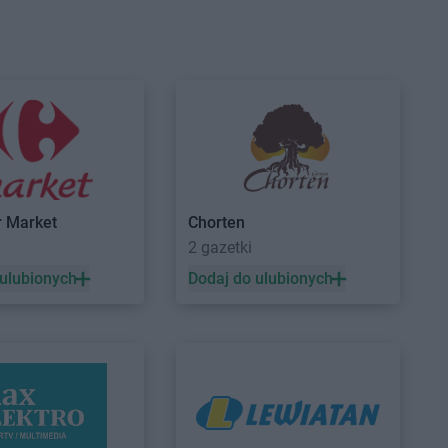
Brzeg Dolny
ROSSMANN
Bytom
Brześć Kujawski
ROSSMANN
Bytom Odrzański
Brzesko
ROSSMANN
Bytów
Czarne
ROSSMANN
Czernikowo
Czarnków
ROSSMANN
Czersk
Czchów
ROSSMANN
Czerwionka-
Czechowice-
Leszczyny
ROSSMANN
Częstochowa
Czeladź
ROSSMANN
Człuchów
r Market
Chorten
Czernichów
2 gazetki
Czerniejewo
 ulubionych
Dodaj do ulubionych
Drawsko Pomorskie
ROSSMANN
Dzierzgoń
Drezdenko
ROSSMANN
Dzierżoniów
Drobin
Duszniki-Zdrój
Dynów
Działdowo