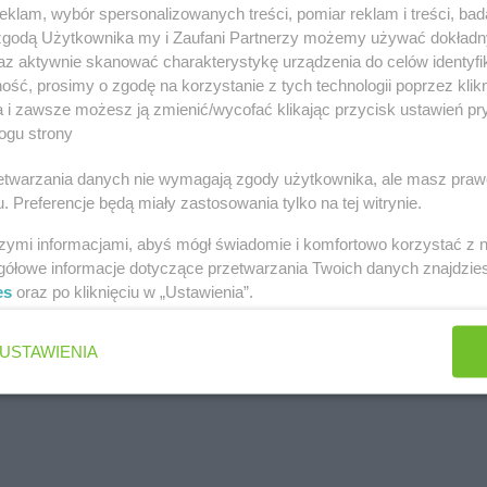
klam, wybór spersonalizowanych treści, pomiar reklam i treści, bad
 zgodą Użytkownika my i Zaufani Partnerzy możemy używać dokład
az aktywnie skanować charakterystykę urządzenia do celów identyfi
ść, prosimy o zgodę na korzystanie z tych technologii poprzez klikn
a i zawsze możesz ją zmienić/wycofać klikając przycisk ustawień pr
ogu strony
rzetwarzania danych nie wymagają zgody użytkownika, ale masz praw
. Preferencje będą miały zastosowania tylko na tej witrynie.
szymi informacjami, abyś mógł świadomie i komfortowo korzystać z
gółowe informacje dotyczące przetwarzania Twoich danych znajdzi
es
oraz po kliknięciu w „Ustawienia”.
USTAWIENIA