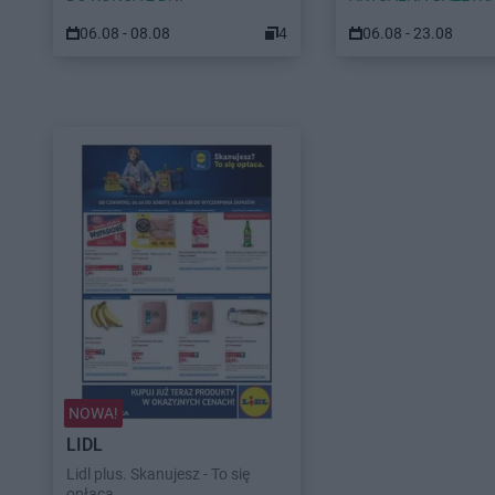
06.08 - 08.08
4
06.08 - 23.08
NOWA!
LIDL
Lidl plus. Skanujesz - To się
opłaca