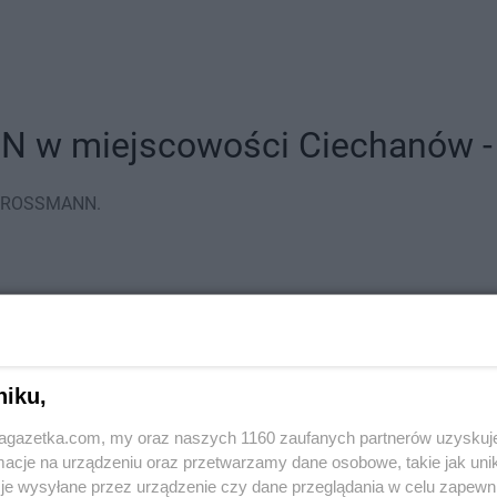
 w miejscowości Ciechanów - a
py ROSSMANN.
niku,
jagazetka.com, my oraz naszych 1160 zaufanych partnerów uzyskuj
cje na urządzeniu oraz przetwarzamy dane osobowe, takie jak unika
je wysyłane przez urządzenie czy dane przeglądania w celu zapewn