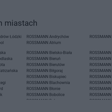
 miastach
drów Łódzki
ROSSMANN
Andrychów
ROSSMANN
ol
ROSSMANN
Atrium
iska
ROSSMANN
Bielsko-Biała
ROSSMANN
odlaska
ROSSMANN
Bieruń
ROSSMANN
ota
ROSSMANN
Bierutów
ROSSMANN
Tatrzańska
ROSSMANN
Biłgoraj
ROSSMANN
ROSSMANN
Biskupiec
ROSSMANN
zegi
ROSSMANN
Blachownia
ROSSMANN
rd
ROSSMANN
Błonie
ROSSMANN
ok
ROSSMANN
Bobolice
ROSSMANN
ROSSMANN
Bobowa
ROSSMANN
ko
ROSSMANN
Bochnia
ROSSMANN