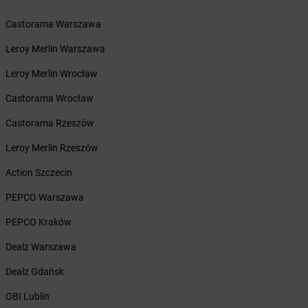
Żabka
Bieruń
Castorama Warszawa
Żabka
Biery
Żabka
Bieżuń
Leroy Merlin Warszawa
Żabka
Bilcza
Leroy Merlin Wrocław
Żabka
Biłgoraj
Żabka
Biórków Mały
Castorama Wrocław
Żabka
Biskupice
Castorama Rzeszów
Żabka
Biskupiec
Żabka
Biskupów
Leroy Merlin Rzeszów
Żabka
Blachownia
Action Szczecin
Żabka
Błażejewo
Żabka
Błażowa
PEPCO Warszawa
Żabka
Blizne Łaszczyńskiego
PEPCO Kraków
Żabka
Bliżyn
Żabka
Blok Dobryszyce
Dealz Warszawa
Żabka
Błonie
Dealz Gdańsk
Żabka
Bobolice
Żabka
Bobolin
OBI Lublin