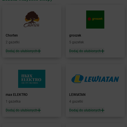
Żabka
Babimost
Żabka
Baborów
Żabka
Baboszewo
Żabka
Bachowice
Żabka
Bądkowo
Chorten
groszek
Żabka
Bąków
2 gazetki
5 gazetek
Żabka
Bałtów
Dodaj do ulubionych
Dodaj do ulubionych
Żabka
Banino
Żabka
Baniocha
Żabka
Baranowo
Żabka
Barcin
Żabka
Barczewo
Żabka
Bardo
Żabka
Barlinek
max ELEKTRO
LEWIATAN
Żabka
Barniewice
1 gazetka
4 gazetki
Żabka
Bartąg
Dodaj do ulubionych
Dodaj do ulubionych
Żabka
Bartoszyce
Żabka
Baruchowo