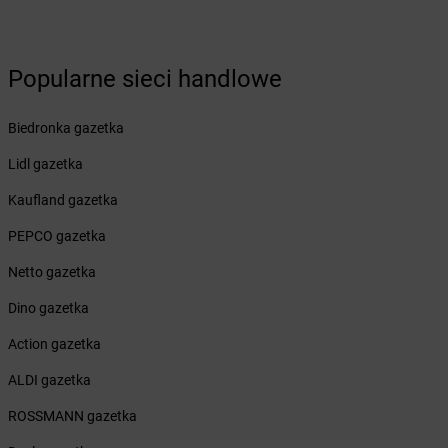
Żabka
Bobowa
Żabka
Bobrek
Żabka
Bobrowniki
Popularne sieci handlowe
Żabka
Bochnia
Żabka
Bodzechów
Żabka
Bodzentyn
Biedronka gazetka
Żabka
Bogatki
Lidl gazetka
Żabka
Bogatynia
Żabka
Bogdaniec
Kaufland gazetka
Żabka
Bogdanowo
PEPCO gazetka
Żabka
Boguchwała
Żabka
Boguchwałowice
Netto gazetka
Żabka
Boguszów-Gorce
Dino gazetka
Żabka
Boguszyce
Żabka
Bohater
Action gazetka
Żabka
Bojano
ALDI gazetka
Żabka
Bojszowy
Żabka
Bolechowo
ROSSMANN gazetka
Żabka
Bolęcin