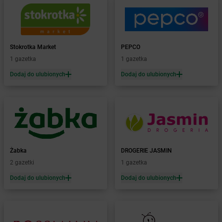
Żabka
Barwałd Średni
Żabka
Barwice
Żabka
Bażanowice
Żabka
Bęczków
Stokrotka Market
PEPCO
Żabka
Będzin
1 gazetka
1 gazetka
Żabka
Bełchatów
Żabka
Bełsznica
Dodaj do ulubionych
Dodaj do ulubionych
Żabka
Bełżyce
Żabka
Bestwina
Żabka
Bestwinka
Żabka
Bezrzecze
Żabka
BG1
Żabka
Biała
Żabka
DROGERIE JASMIN
Żabka
Biała Druga
2 gazetki
1 gazetka
Żabka
Biała Piska
Dodaj do ulubionych
Dodaj do ulubionych
Żabka
Biała Podlaska
Żabka
Biała Rawska
Żabka
Białe Błota
Żabka
Białka