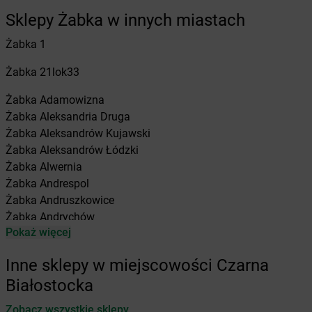
Sklepy Żabka w innych miastach
Żabka
1
Żabka
21lok33
Żabka
Adamowizna
Żabka
Aleksandria Druga
Żabka
Aleksandrów Kujawski
Żabka
Aleksandrów Łódzki
Żabka
Alwernia
Żabka
Andrespol
Żabka
Andruszkowice
Żabka
Andrychów
Pokaż więcej
Żabka
Antonie
Żabka
Augustów
Inne sklepy w miejscowości Czarna
Żabka
Automat
Białostocka
Żabka
Babica
Zobacz wszystkie sklepy
Żabka
Babice Nowe