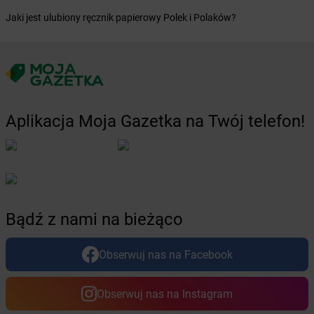
Żabka
Borzygniew
Jaki jest ulubiony ręcznik papierowy Polek i Polaków?
Żabka
Borzytuchom
Żabka
Boża Wola
Żabka
Bralin
Żabka
Branice
Żabka
Braniewo
Żabka
Brańsk
Aplikacja Moja Gazetka na Twój telefon!
Żabka
Brenna
Żabka
Brodnica
Żabka
Brodnica Górna
Żabka
Brodowo
Żabka
Brody
Bądź z nami na bieżąco
Żabka
Brojce
Żabka
Bronina
Żabka
Brudzeń Duży
Obserwuj nas na Facebook
Żabka
Bruskowo Wielkie
Żabka
Brusy
Obserwuj nas na Instagram
Żabka
Brwinów