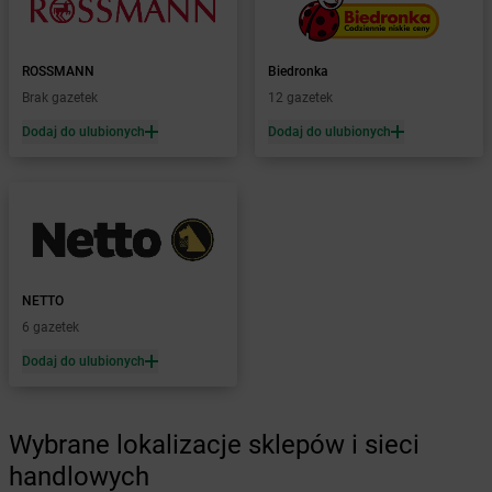
Żabka
Białka Tatrzańska
Żabka
Białobrzegi
Żabka
Białogard
ROSSMANN
Biedronka
Żabka
Białogóra
Brak gazetek
12 gazetek
Żabka
Białośliwie
Dodaj do ulubionych
Dodaj do ulubionych
Żabka
Białowieża
Żabka
Biały Dunajec
Żabka
Białystok
Żabka
Bibice
Żabka
Biczyce Dolne
Żabka
Biecz
NETTO
Żabka
Biedrusko
6 gazetek
Żabka
Bielany Wrocławskie
Żabka
Bielawa
Dodaj do ulubionych
Żabka
Bielsk
Żabka
Bielsk Podlaski
Żabka
Bielsko
Wybrane lokalizacje sklepów i sieci
Żabka
Bielsko-Biała
handlowych
Żabka
Bieniewice