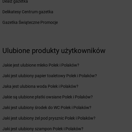
Dealz gazetka
Żabka
Bolesław
Żabka
Bolesławiec
Delikatesy Centrum gazetka
Żabka
Bolewice
Gazetka Świąteczne Promocje
Żabka
Bolków
Żabka
Bolszewo
Żabka
Bońki
Żabka
Borawe
Ulubione produkty użytkowników
Żabka
Borek Stary
Żabka
Borek Wielkopolski
Jakie jest ulubione mleko Polek i Polaków?
Żabka
Borkowo
Żabka
Borne Sulinowo
Jaki jest ulubiony papier toaletowy Polek i Polaków?
Żabka
Boronów
Jaka jest ulubiona woda Polek i Polaków?
Żabka
Borowa
Żabka
Borowianka
Jakie są ulubione płatki owsiane Polek i Polaków?
Żabka
Borówiec
Jaki jest ulubiony środek do WC Polek i Polaków?
Żabka
Borówno
Żabka
Borowo
Jaki jest ulubiony żel pod prysznic Polek i Polaków?
Żabka
Boruja Kościelna
Jaki jest ulubiony szampon Polek i Polaków?
Żabka
Borzęcin Duży