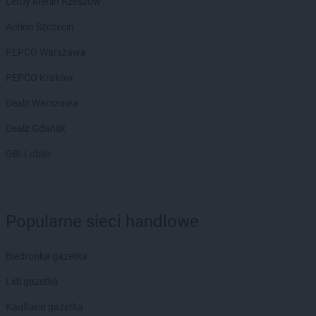
Leroy Merlin Rzeszów
NETTO
Głuchołazy
NETTO
Action Szczecin
Gniew
NETTO
Gniewkowo
PEPCO Warszawa
NETTO
Gniezno
NETTO
PEPCO Kraków
Gołdap
NETTO
Goleniów
Dealz Warszawa
NETTO
Gołków
NETTO
Dealz Gdańsk
Golub-Dobrzyń
NETTO
Góra
OBI Lublin
NETTO
Góra Kalwaria
NETTO
Gorzów Wielkopolski
NETTO
Gostyń
NETTO
Gostynin
Popularne sieci handlowe
NETTO
Gródków
NETTO
Grodzisk Mazowiecki
Biedronka gazetka
NETTO
Grodzisk Wielkopolski
NETTO
Grodzisko
Lidl gazetka
NETTO
Grudziądz
Kaufland gazetka
NETTO
Gryfice