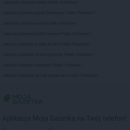
NETTO
Kamień Pomorski
Jakie jest ulubione mleko Polek i Polaków?
NETTO
Kamionki
Jaki jest ulubiony papier toaletowy Polek i Polaków?
NETTO
Karpacz
NETTO
Katowice
Jaka jest ulubiona woda Polek i Polaków?
NETTO
Kazimierza Wielka
Jakie są ulubione płatki owsiane Polek i Polaków?
NETTO
Kędzierzyn-Koźle
NETTO
Kępno
Jaki jest ulubiony środek do WC Polek i Polaków?
NETTO
Kętrzyn
Jaki jest ulubiony żel pod prysznic Polek i Polaków?
NETTO
Kęty
NETTO
Kielce
Jaki jest ulubiony szampon Polek i Polaków?
NETTO
Kłaj
Jaki jest ulubiony ręcznik papierowy Polek i Polaków?
NETTO
Kłobuck
NETTO
Kłodawa
NETTO
Kluczbork
NETTO
Knurów
NETTO
Kolbudy
NETTO
Koło
Aplikacja Moja Gazetka na Twój telefon!
NETTO
Kołobrzeg
NETTO
Komorniki