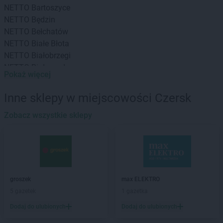
NETTO
Bartoszyce
NETTO
Będzin
NETTO
Bełchatów
NETTO
Białe Błota
NETTO
Białobrzegi
NETTO
Białogard
Pokaż więcej
NETTO
Białystok
NETTO
Bielany Wrocławskie
Inne sklepy w miejscowości Czersk
NETTO
Bielawa
NETTO
Zobacz wszystkie sklepy
Bielsko-Biała
NETTO
Biłgoraj
NETTO
Biskupiec
NETTO
Blizne Jasińskiego
NETTO
Błonie
NETTO
Bochnia
groszek
max ELEKTRO
NETTO
Bogatynia
5 gazetek
1 gazetka
NETTO
Bolechowo
Dodaj do ulubionych
Dodaj do ulubionych
NETTO
Bolszewo
NETTO
Borzęcin Mały