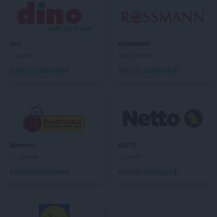
NETTO
Chojnów
NETTO
Chorzów
NETTO
Choszczno
dino
ROSSMANN
NETTO
Chrzanów
1 gazetka
Brak gazetek
NETTO
Chrząstowice
NETTO
Ciechocinek
Dodaj do ulubionych
Dodaj do ulubionych
NETTO
Cieszyn
NETTO
Czaplinek
NETTO
Czarna Białostocka
NETTO
Czarnków
NETTO
Czechowice-Dziedzice
NETTO
Czeladź
Biedronka
NETTO
NETTO
Czersk
11 gazetek
4 gazetki
NETTO
Czerwionka-Leszczyny
Dodaj do ulubionych
Dodaj do ulubionych
NETTO
Częstochowa
NETTO
Człuchów
NETTO
Dąbrowa Górnicza
NETTO
Darłowo