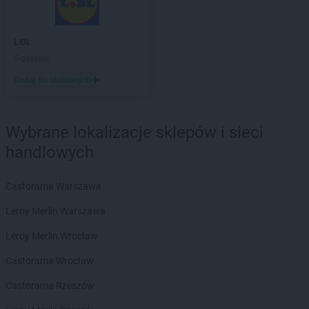
NETTO
Dęblin
NETTO
Dębno
LIDL
NETTO
Dobra
5 gazetek
NETTO
Dobre Miasto
Dodaj do ulubionych
NETTO
Dobrzeń Wielki
NETTO
Drawsko Pomorskie
NETTO
Drezdenko
Wybrane lokalizacje sklepów i sieci
NETTO
Działdowo
NETTO
Dzierzgoń
handlowych
NETTO
Dzierżoniów
Castorama Warszawa
NETTO
Ełk
Leroy Merlin Warszawa
NETTO
Gajków
NETTO
Leroy Merlin Wrocław
Garwolin
NETTO
Gdańsk
Castorama Wrocław
NETTO
Gdynia
NETTO
Castorama Rzeszów
Gliwice
NETTO
Głogów