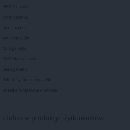
NETTO
Gryfino
PEPCO gazetka
NETTO
Gubin
Netto gazetka
NETTO
Iława
Dino gazetka
NETTO
Inowrocław
Action gazetka
NETTO
Jaktorów
ALDI gazetka
NETTO
Jarocin
NETTO
Jastrowie
ROSSMANN gazetka
NETTO
Jastrzębie-Zdrój
Dealz gazetka
NETTO
Jawor
NETTO
Jaworze
Delikatesy Centrum gazetka
NETTO
Jaworzno
Gazetka Świąteczne Promocje
NETTO
Jędrzejów
NETTO
Jelenia Góra
NETTO
Jelonek
NETTO
Józefów
Ulubione produkty użytkowników
NETTO
Kalisz