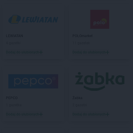
NETTO
Braniewo
NETTO
Brodnica
NETTO
Brwinów
NETTO
Brzeg
NETTO
Brzeg Dolny
LEWIATAN
POLOmarket
NETTO
Brzeszcze
4 gazetki
11 gazetek
NETTO
Brzozów
Dodaj do ulubionych
Dodaj do ulubionych
NETTO
Buk
NETTO
Bydgoszcz
NETTO
Bystrzyca Kłodzka
NETTO
Bytom
NETTO
Bytów
NETTO
Chełmno
PEPCO
Żabka
NETTO
Chełmża
1 gazetka
2 gazetki
NETTO
Chocianów
Dodaj do ulubionych
Dodaj do ulubionych
NETTO
Chodzież
NETTO
Chojna
NETTO
Chojnice