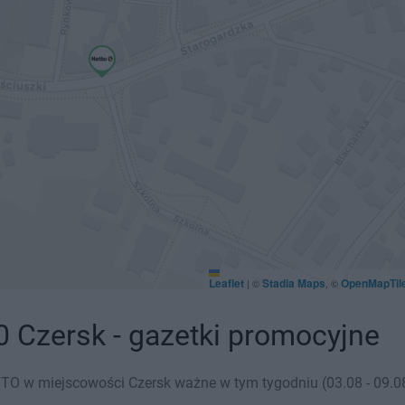
Leaflet
Stadia Maps
OpenMapTil
|
©
, ©
0 Czersk - gazetki promocyjne
TO w miejscowości Czersk ważne w tym tygodniu (03.08 - 09.08)