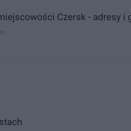
iejscowości Czersk - adresy i 
O.
stach