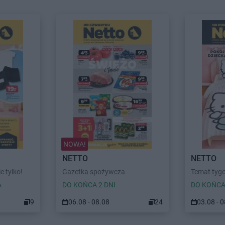
NOWA!
NETTO
NETTO
ie tylko!
Gazetka spożywcza
Temat tygo
A
DO KOŃCA 2 DNI
DO KOŃCA
9
06.08 - 08.08
24
03.08 - 