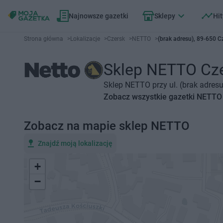
Najnowsze gazetki
Sklepy
Hit
Strona główna
>
Lokalizacje
>
Czersk
>
NETTO
>
(brak adresu), 89-650 C
Sklep NETTO Czer
Sklep NETTO przy ul. (brak adresu
Zobacz wszystkie gazetki NETTO
Zobacz na mapie sklep NETTO
Znajdź moją lokalizację
+
−