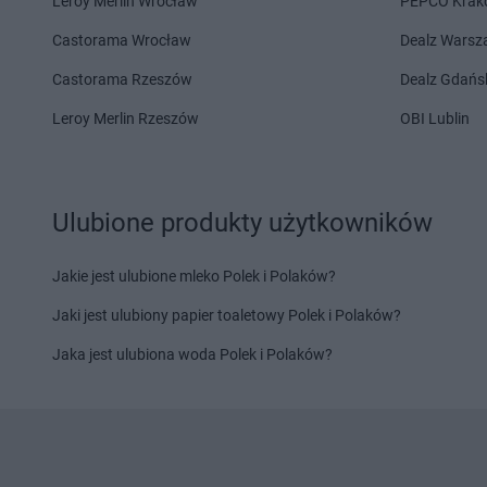
Leroy Merlin Wrocław
PEPCO Krak
NETTO
Miechów
NETTO
Milanówek
Castorama Wrocław
Dealz Wars
NETTO
Nadarzyn
NETTO
Netto
NETTO
Nakło nad Notecią
NETTO
Nidzica
Castorama Rzeszów
Dealz Gdańs
NETTO
Namysłów
NETTO
Niemodlin
Leroy Merlin Rzeszów
OBI Lublin
NETTO
Nasielsk
NETTO
Niepołomice
NETTO
Oborniki
NETTO
Olsztynek
NETTO
Odolanów
NETTO
Opoczno
Ulubione produkty użytkowników
NETTO
Oława
NETTO
Opole
NETTO
Olesno
NETTO
Opole Lubels
NETTO
Jakie jest ulubione mleko Polek i Polaków?
Olsztyn
NETTO
Orneta
Jaki jest ulubiony papier toaletowy Polek i Polaków?
NETTO
Pabianice
NETTO
Piła
NETTO
Palędzie
NETTO
Pińczów
Jaka jest ulubiona woda Polek i Polaków?
NETTO
Pasłęk
NETTO
Piwniczna-Zd
NETTO
Pawłowice
NETTO
Pleszew
NETTO
Piaseczno
NETTO
Płock
NETTO
Piekary Śląskie
NETTO
Płońsk
NETTO
Pieszyce
NETTO
Pniewy