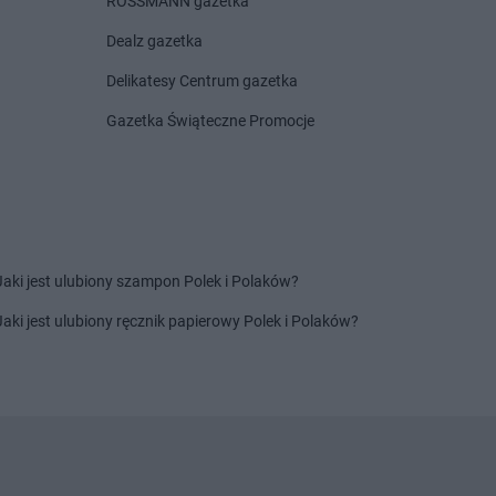
ROSSMANN gazetka
enice
Dealz gazetka
 Dwór Gdański
 Targ
Delikatesy Centrum gazetka
y Tomyśl
Gazetka Świąteczne Promocje
a
ów Wielkopolski
NETTO
Ozorków
ęcim
ock
ów Mazowiecki
mek
Jaki jest ulubiony szampon Polek i Polaków?
Jaki jest ulubiony ręcznik papierowy Polek i Polaków?
zcz Gdański
NETTO
Puck
zków
NETTO
Puławy
cław
NETTO
Pułtusk
myśl
NETTO
Pyrzyce
źmierowo
NETTO
Pyskowice
lep
zyna