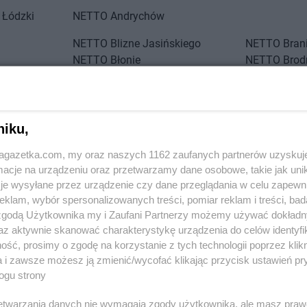
 Łódzki
NETTO
Andrychów
NETTO
Blizne Jasińskiego
NETTO
Bran
NETTO
Błonie
NETTO
Brod
ławskie
NETTO
Bochnia
NETTO
Brw
NETTO
Bogatynia
NETTO
Brze
NETTO
Bolechowo
NETTO
Brze
NETTO
Bolszewo
NETTO
Brze
niku,
NETTO
Borzęcin Mały
NETTO
Brz
jagazetka.com, my oraz naszych 1162 zaufanych partnerów uzyskuj
NETTO
Chrząstowice
NETTO
Cza
cje na urządzeniu oraz przetwarzamy dane osobowe, takie jak unika
je wysyłane przez urządzenie czy dane przeglądania w celu zapewn
NETTO
Ciechocinek
NETTO
Czec
klam, wybór spersonalizowanych treści, pomiar reklam i treści, bad
NETTO
Cieszyn
NETTO
Czel
 zgodą Użytkownika my i Zaufani Partnerzy możemy używać dokład
NETTO
Czaplinek
NETTO
Czer
az aktywnie skanować charakterystykę urządzenia do celów identyfi
NETTO
Czarna Białostocka
NETTO
Czer
 Czersk
ść, prosimy o zgodę na korzystanie z tych technologii poprzez klikn
Zobacz wszystkie sklepy
a i zawsze możesz ją zmienić/wycofać klikając przycisk ustawień pr
NETTO
Dobrzeń Wielki
NETTO
Dzia
ogu strony
NETTO
Drawsko Pomorskie
NETTO
Dzie
o
NETTO
Drezdenko
NETTO
Dzie
rzetwarzania danych nie wymagają zgody użytkownika, ale masz praw