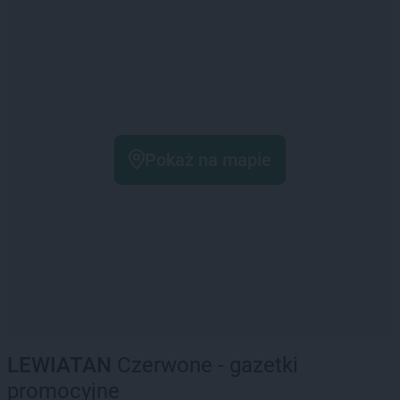
Pokaż na mapie
LEWIATAN
Czerwone - gazetki
promocyjne