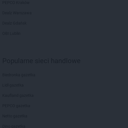
LEWIATAN
Biała Piska
PEPCO Kraków
LEWIATAN
Biała Podlaska
Dealz Warszawa
LEWIATAN
Białaczów
LEWIATAN
Białka Tatrzańska
Dealz Gdańsk
LEWIATAN
Białobłocie
OBI Lublin
LEWIATAN
Białobrzegi
LEWIATAN
Białogóra
LEWIATAN
Białopole
LEWIATAN
Biały Bór
Popularne sieci handlowe
LEWIATAN
Biały Kościół
LEWIATAN
Białystok
Biedronka gazetka
LEWIATAN
Bielkówko
LEWIATAN
Bielsk
Lidl gazetka
LEWIATAN
Bielsko-Biała
Kaufland gazetka
LEWIATAN
Bieńkowice
LEWIATAN
Bierawa
PEPCO gazetka
LEWIATAN
Biernatki
Netto gazetka
LEWIATAN
Bieruń
LEWIATAN
Bierzewice
Dino gazetka