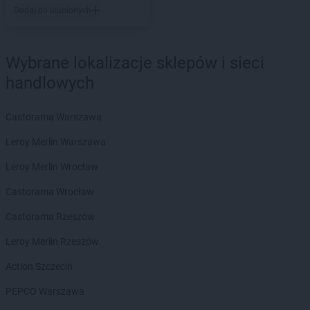
Dodaj do ulubionych
LEWIATAN
Barlinek
LEWIATAN
Bartniczka
LEWIATAN
Bartoszyce
Wybrane lokalizacje sklepów i sieci
LEWIATAN
Barwałd Dolny
handlowych
LEWIATAN
Barwice
LEWIATAN
Batorz
LEWIATAN
Bębło
Castorama Warszawa
LEWIATAN
Będzin
Leroy Merlin Warszawa
LEWIATAN
Bejsce
LEWIATAN
Bełk
Leroy Merlin Wrocław
LEWIATAN
Bełżyce
Castorama Wrocław
LEWIATAN
Benice
LEWIATAN
Bęsia
Castorama Rzeszów
LEWIATAN
Bestwina
Leroy Merlin Rzeszów
LEWIATAN
Bestwinka
LEWIATAN
Biadoliny Szlacheckie
Action Szczecin
LEWIATAN
Biała
PEPCO Warszawa
LEWIATAN
Biała Druga