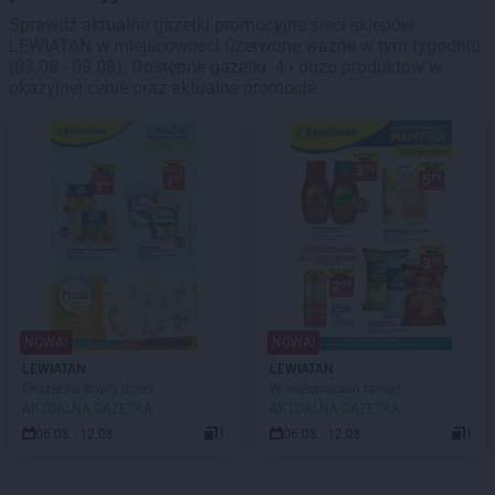
Sprawdź aktualne gazetki promocyjne sieci sklepów
LEWIATAN w miejscowości Czerwone ważne w tym tygodniu
(03.08 - 09.08). Dostępne gazetki: 4 i dużo produktów w
okazyjnej cenie oraz aktualne promocje.
NOWA!
NOWA!
LEWIATAN
LEWIATAN
Okazje na dobry dzień
W wielopakach taniej!
AKTUALNA GAZETKA
AKTUALNA GAZETKA
06.08 - 12.08
1
06.08 - 12.08
1