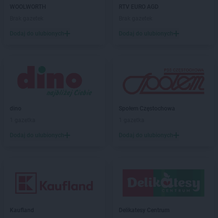
Biedronka
Chodzież
WOOLWORTH
RTV EURO AGD
Biedronka
Chojna
Brak gazetek
Brak gazetek
Biedronka
Chojnice
Dodaj do ulubionych
Dodaj do ulubionych
Biedronka
Chojnów
Biedronka
Choroszcz
Biedronka
Chorzele
Biedronka
Chorzów
Biedronka
Choszczno
Biedronka
Chotomów
dino
Społem Częstochowa
Biedronka
Chróścice
1 gazetka
1 gazetka
Biedronka
Chrzanów
Biedronka
Chrząstowice
Dodaj do ulubionych
Dodaj do ulubionych
Biedronka
Chwaszczyno
Biedronka
Chybie
Biedronka
Cianowice Duże
Biedronka
Ciążeń
Biedronka
Ciechanów
Biedronka
Ciechanowiec
Kaufland
Delikatesy Centrum
Biedronka
Ciechocinek