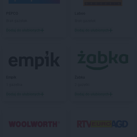
Biedronka
Bytów
PEPCO
Laboo
Biedronka
Cegłów
Brak gazetek
Brak gazetek
Biedronka
Charzyno
Biedronka
Chechło
Dodaj do ulubionych
Dodaj do ulubionych
Biedronka
Chęciny
Biedronka
Chełm
Biedronka
Chełmek
Biedronka
Chełmno
Biedronka
Chełmża
Biedronka
Chmielnik
Empik
Żabka
Biedronka
Chmielów
1 gazetka
2 gazetki
Biedronka
Choceń
Dodaj do ulubionych
Dodaj do ulubionych
Biedronka
Chocianów
Biedronka
Chocianowice
Biedronka
Chociwel
Biedronka
Choczewo
Biedronka
Chodecz
Biedronka
Chodel