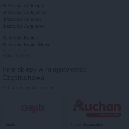
Biedronka
Andrespol
Biedronka
Andrychów
Biedronka
Annopol
Biedronka
Augustów
Biedronka
Babice
Biedronka
Babice Nowe
Biedronka
Babimost
Pokaż więcej
Biedronka
Baborów
Biedronka
Banie
Inne sklepy w miejscowości
Biedronka
Banie Mazurskie
Częstochowa
Biedronka
Banino
Biedronka
Baniocha
Zobacz wszystkie sklepy
Biedronka
Baranowo
Biedronka
Barciany
Biedronka
Barcin
Biedronka
Barczewo
Biedronka
Bardo
Agata
Auchan Supermarket
Biedronka
Barlinek