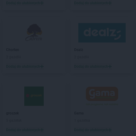
Biedronka
Białystok
Dodaj do ulubionych
Dodaj do ulubionych
Biedronka
Biecz
Biedronka
Biedronka
Biedronka
Biedrusko
Biedronka
Bielany Wrocławskie
Biedronka
Bielawa
Biedronka
Bielsk
Chorten
Dealz
Biedronka
Bielsk Podlaski
2 gazetki
2 gazetki
Biedronka
Bielsko-Biała
Biedronka
Biertowice
Dodaj do ulubionych
Dodaj do ulubionych
Biedronka
Bieruń
Biedronka
Bierutów
Biedronka
Biłgoraj
Biedronka
Biskupice
Biedronka
Biskupiec
Biedronka
Blachownia
groszek
Gama
Biedronka
Błażowa
5 gazetek
1 gazetka
Biedronka
Błędów
Dodaj do ulubionych
Dodaj do ulubionych
Biedronka
Bliżyn