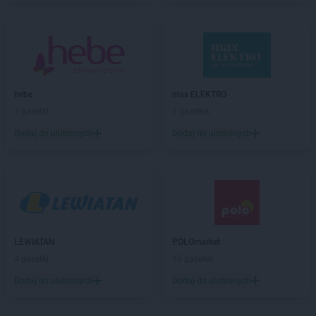
Biedronka
Błonie
Biedronka
Bobolice
Biedronka
Bobowa
Biedronka
Bobrowiec
Biedronka
Bobrowniki
Biedronka
Bochnia
hebe
max ELEKTRO
Biedronka
Bochotnica
3 gazetki
1 gazetka
Biedronka
Bochotnica-Kolonia
Dodaj do ulubionych
Dodaj do ulubionych
Biedronka
Bodzentyn
Biedronka
Bogacica
Biedronka
Bogatynia
Biedronka
Boguchwała
Biedronka
Boguszów-Gorce
Biedronka
Bojano
LEWIATAN
POLOmarket
Biedronka
Bolesławice
4 gazetki
10 gazetek
Biedronka
Bolesławiec
Biedronka
Bolków
Dodaj do ulubionych
Dodaj do ulubionych
Biedronka
Bolszewo
Biedronka
Bońki