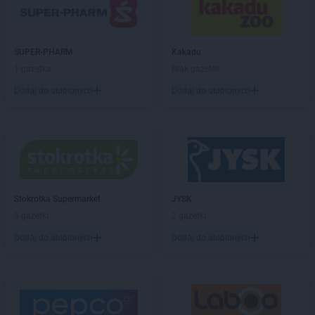
Biedronka
Brzezna
Biedronka
Brzeźnio
Biedronka
Brzostek
Biedronka
Brzoza
SUPER-PHARM
Kakadu
Biedronka
Brzozów
1 gazetka
Brak gazetek
Biedronka
Buczkowice
Dodaj do ulubionych
Dodaj do ulubionych
Biedronka
Budzów
Biedronka
Budzyń
Biedronka
Buk
Biedronka
Bukowno
Biedronka
Bulowice
Biedronka
Busko-Zdrój
Stokrotka Supermarket
JYSK
Biedronka
Bychawa
3 gazetki
2 gazetki
Biedronka
Byczyna
Biedronka
Bydgoszcz
Dodaj do ulubionych
Dodaj do ulubionych
Biedronka
Bystrzyca Górna
Biedronka
Bystrzyca Kłodzka
Biedronka
Bytom
Biedronka
Bytom Odrzański