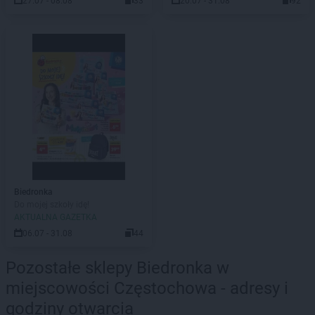
27.07 - 08.08
33
20.07 - 31.08
92
Biedronka
Do mojej szkoły idę!
AKTUALNA GAZETKA
06.07 - 31.08
44
Pozostałe sklepy Biedronka w
miejscowości Częstochowa - adresy i
godziny otwarcia