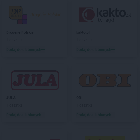
Biedronka
Borek Wielkopolski
Biedronka
Borki
Biedronka
Borkowo
Biedronka
Borne Sulinowo
Drogerie Polskie
kakto.pl
Biedronka
Borówiec
1 gazetka
1 gazetka
Biedronka
Branice
Dodaj do ulubionych
Dodaj do ulubionych
Biedronka
Braniewo
Biedronka
Brańsk
Biedronka
Brenna
Biedronka
Brodnica
Biedronka
Brusy
Biedronka
Brwinów
Biedronka
Brzeg
JULA
OBI
Biedronka
Brzeg Dolny
1 gazetka
1 gazetka
Biedronka
Brześć Kujawski
Dodaj do ulubionych
Dodaj do ulubionych
Biedronka
Brzesko
Biedronka
Brzeszcze
Biedronka
Brzeziny