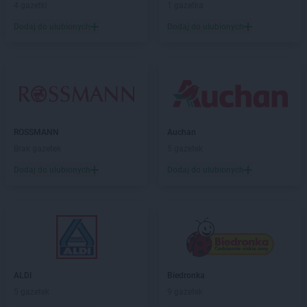
4 gazetki
1 gazetka
Biedronka
Cieplewo
Dodaj do ulubionych
Dodaj do ulubionych
Biedronka
Cieszanów
Biedronka
Cieszyn
Biedronka
Cybinka
Biedronka
Cynków
Biedronka
Czajęcice
Biedronka
Czaniec
Biedronka
Czaplinek
ROSSMANN
Auchan
Biedronka
Czapury
Brak gazetek
5 gazetek
Biedronka
Czarna
Dodaj do ulubionych
Dodaj do ulubionych
Biedronka
Czarna Białostocka
Biedronka
Czarna Dąbrówka
Biedronka
Czarna Woda
Biedronka
Czarne
Biedronka
Czarnków
Biedronka
Czarny Dunajec
Biedronka
Czchów
ALDI
Biedronka
Biedronka
Czechowice-Dziedzice
5 gazetek
9 gazetek