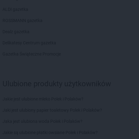
Biedronka
Drawski Młyn
ALDI gazetka
Biedronka
Drawsko Pomorskie
Biedronka
Drezdenko
ROSSMANN gazetka
Biedronka
Drobin
Dealz gazetka
Biedronka
Drogomyśl
Biedronka
Drohiczyn
Delikatesy Centrum gazetka
Biedronka
Droszków
Gazetka Świąteczne Promocje
Biedronka
Drzewica
Biedronka
Dukla
Biedronka
Duszniki-Zdrój
Biedronka
Dygowo
Ulubione produkty użytkowników
Biedronka
Dynów
Biedronka
Dywity
Jakie jest ulubione mleko Polek i Polaków?
Biedronka
Działdowo
Biedronka
Dziemiany
Jaki jest ulubiony papier toaletowy Polek i Polaków?
Biedronka
Dzierzgoń
Jaka jest ulubiona woda Polek i Polaków?
Biedronka
Dzierżoniów
Biedronka
Dziwnów
Jakie są ulubione płatki owsiane Polek i Polaków?
Biedronka
Dźwierzuty