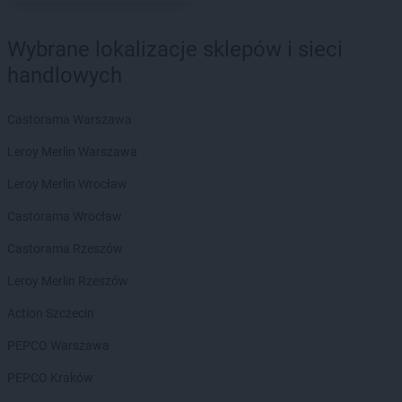
Biedronka
Dąbrowa Biskupia
Biedronka
Dąbrowa Górnicza
Wybrane lokalizacje sklepów i sieci
Biedronka
Dąbrowa Rzeczycka
handlowych
Biedronka
Dąbrowa Tarnowska
Biedronka
Dąbrówka
Castorama Warszawa
Biedronka
Dąbrówka-Ług
Biedronka
Damasławek
Leroy Merlin Warszawa
Biedronka
Darłowo
Leroy Merlin Wrocław
Biedronka
Dębe Wielkie
Biedronka
Dębica
Castorama Wrocław
Biedronka
Dęblin
Castorama Rzeszów
Biedronka
Dębnica Kaszubska
Biedronka
Dębno
Leroy Merlin Rzeszów
Biedronka
Dębowa
Action Szczecin
Biedronka
Dębowiec
Biedronka
Debrzno
PEPCO Warszawa
Biedronka
Deszczno
PEPCO Kraków
Biedronka
Długołęka