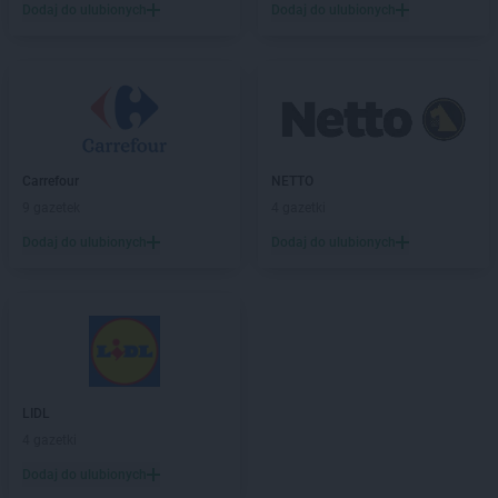
Biedronka
Czeladź
Dodaj do ulubionych
Dodaj do ulubionych
Biedronka
Czemierniki
Biedronka
Czempiń
Biedronka
Czerniejewo
Biedronka
Czernikowo
Biedronka
Czersk
Biedronka
Czerwieńsk
Carrefour
NETTO
Biedronka
Czerwińsk nad Wisłą
9 gazetek
4 gazetki
Biedronka
Czerwionka-Leszczyny
Biedronka
Czerwonak
Dodaj do ulubionych
Dodaj do ulubionych
Biedronka
Częstochowa
Biedronka
Człopa
Biedronka
Człuchów
Biedronka
Czosnów
Biedronka
Czyżew
LIDL
Biedronka
Ćmielów
4 gazetki
Biedronka
Ćwiklice
Dodaj do ulubionych
Biedronka
Dąbrowa Białostocka