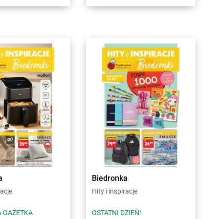
a
Biedronka
racje
Hity i inspiracje
 GAZETKA
OSTATNI DZIEŃ!