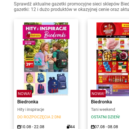
Sprawdź aktualne gazetki promocyjne sieci sklepów Bie
gazetki: 12 i dużo produktów w okazyjnej cenie oraz akt
NOWA!
NOWA!
Biedronka
Biedronka
Hity i inspiracje
Tani weekend
DO ROZPOCZĘCIA 2 DNI
OSTATNI DZIEŃ!
10.08 - 22.08
44
07.08 - 08.08