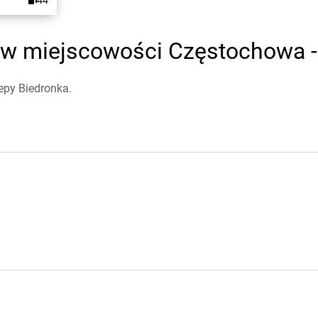
44
 w miejscowości Częstochowa - 
epy Biedronka.