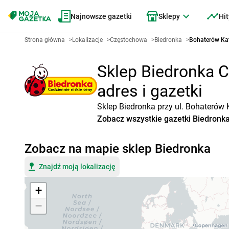
Najnowsze gazetki
Sklepy
Hit
Strona główna
>
Lokalizacje
>
Częstochowa
>
Biedronka
>
Bohaterów Ka
Sklep Biedronka C
adres i gazetki
Sklep Biedronka przy ul. Bohaterów 
Zobacz wszystkie gazetki Biedronk
Zobacz na mapie sklep Biedronka
Znajdź moją lokalizację
+
−