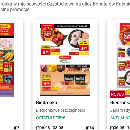
dronka w miejscowości Częstochowa na ulicy Bohaterów Katynia
ualne promocje.
NOWA!
Biedronka
Biedronk
Biedronkowe oszczędności
Lada trady
OSTATNI DZIEŃ!
AKTUALNA
3
06.08 - 08.08
14
06.08 - 