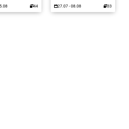
15.08
44
27.07 - 08.08
33