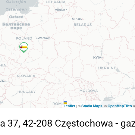
Leaflet
Stadia Maps
OpenMapTiles
|
©
, ©
a 37, 42-208 Częstochowa - ga