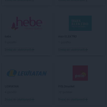
Kaufland
Jarosław
Kaufland
Jasło
Kaufland
Jastrzębie-Zdrój
Kaufland
Jaworzno
Kaufland
Jedrzejow
Kaufland
Jelenia Góra
hebe
max ELEKTRO
Kaufland
Kalisz
3 gazetki
1 gazetka
Kaufland
Kamienna Góra
Dodaj do ulubionych
Dodaj do ulubionych
Kaufland
Katowice
Kaufland
Kędzierzyn-Koźle
Kaufland
Kielce
Kaufland
Kluczbork
Kaufland
Knurów
Kaufland
Koło
LEWIATAN
POLOmarket
Kaufland
Kołobrzeg
4 gazetki
10 gazetek
Kaufland
Konin
Kaufland
Końskie
Dodaj do ulubionych
Dodaj do ulubionych
Kaufland
Konstantynów Łódzki