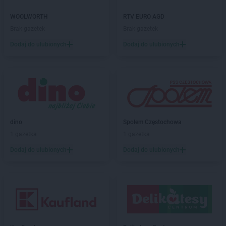
Kaufland
Ostrowiec Świętokrzyski
WOOLWORTH
RTV EURO AGD
Kaufland
Oświęcim
Brak gazetek
Brak gazetek
Kaufland
Pabianice
Dodaj do ulubionych
Dodaj do ulubionych
Kaufland
Parzniew
Kaufland
Piaseczno
Kaufland
Piastów
Kaufland
Piekary Śląskie
Kaufland
Piła
Kaufland
Piotrków Trybunalski
dino
Społem Częstochowa
Kaufland
Pisz
1 gazetka
1 gazetka
Kaufland
Pleszew
Dodaj do ulubionych
Dodaj do ulubionych
Kaufland
Płock
Kaufland
Płońsk
Kaufland
Polkowice
Kaufland
Poznań
Kaufland
Prudnik
Kaufland
Przemyśl
Kaufland
Pszczyna