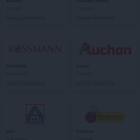
Kaufland
Delikatesy Centrum
Kaufland
Puławy
4 gazetki
1 gazetka
Dodaj do ulubionych
Dodaj do ulubionych
Kaufland
Racibórz
Kaufland
Radom
Kaufland
Radzionków
Kaufland
Radzyń Podlaski
Kaufland
Rawicz
Kaufland
Ruda Śląska
Kaufland
Rumia
ROSSMANN
Auchan
Kaufland
Rybnik
Brak gazetek
5 gazetek
Kaufland
Rydułtowy
Dodaj do ulubionych
Dodaj do ulubionych
Kaufland
Rzeszów
Kaufland
Sanok
Kaufland
Siedlce
Kaufland
Siemianowice Śląskie
Kaufland
Sieradz
Kaufland
Skarżysko-Kamienna
ALDI
Biedronka
Kaufland
Skawina
Brak gazetek
7 gazetek