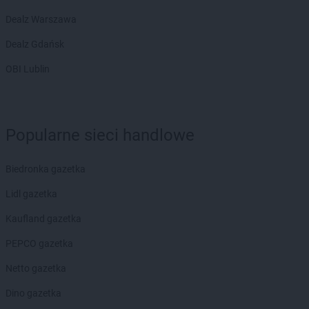
Kaufland
Wrocław
Dealz Warszawa
Kaufland
Września
Kaufland
Wyszków
Dealz Gdańsk
Kaufland
Ząbki
OBI Lublin
Kaufland
Ząbkowice Śląskie
Kaufland
Zabrze
Kaufland
Zamość
Kaufland
Zawiercie
Popularne sieci handlowe
Kaufland
Zduńska Wola
Kaufland
Zgorzelec
Biedronka gazetka
Kaufland
Zielona Góra
Lidl gazetka
Kaufland
Żagań
Kaufland gazetka
Kaufland
Żary
Kaufland
Żory
PEPCO gazetka
Kaufland
Żyrardów
Netto gazetka
Kaufland
Żywiec
Dino gazetka