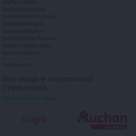
Kaufland
Będzin
Kaufland
Bełchatów
Kaufland
Biała Podlaska
Kaufland
Białogard
Kaufland
Białystok
Kaufland
Bielsk Podlaski
Kaufland
Bielsko-Biała
Kaufland
Biłgoraj
Kaufland
Bolesławiec
Pokaż więcej
Kaufland
Brodnica
Kaufland
Brzeg
Inne sklepy w miejscowości
Kaufland
Busko-Zdrój
Częstochowa
Kaufland
Bydgoszcz
Kaufland
Bytom
Zobacz wszystkie sklepy
Kaufland
Bytów
Kaufland
Chełm
Kaufland
Chojnice
Kaufland
Chorzów