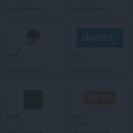
Kaufland
Giżycko
Kaufland
Gliwice
Dodaj do ulubionych
Dodaj do ulubionych
Kaufland
Głogów
Kaufland
Gniezno
Kaufland
Goleniów
Kaufland
Gorlice
Kaufland
Gorzów Wielkopolski
Kaufland
Gostynin
Chorten
Dealz
Kaufland
Grójec
2 gazetki
2 gazetki
Kaufland
Grudziądz
Dodaj do ulubionych
Dodaj do ulubionych
Kaufland
Gryfice
Kaufland
Hajnówka
Kaufland
Hrubieszów
Kaufland
Iława
Kaufland
Inowrocław
groszek
Gama
Kaufland
Jabłonna
5 gazetek
1 gazetka
Kaufland
Jarocin
Dodaj do ulubionych
Dodaj do ulubionych