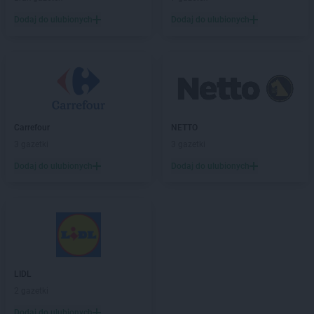
Kaufland
Skierniewice
Dodaj do ulubionych
Dodaj do ulubionych
Kaufland
Słupsk
Kaufland
Sochaczew
Kaufland
Sosnowiec
Kaufland
Spalice
Kaufland
Stalowa Wola
Kaufland
Starachowice
Kaufland
Stargard
Carrefour
NETTO
Kaufland
Strzelce Opolskie
3 gazetki
3 gazetki
Kaufland
Suwałki
Dodaj do ulubionych
Dodaj do ulubionych
Kaufland
Swarzędz
Kaufland
Szczecin
Kaufland
Szczecinek
Kaufland
Szczytno
Kaufland
Świdnica
Kaufland
Świdnik
LIDL
Kaufland
Świecie
2 gazetki
Kaufland
Świnoujście
Dodaj do ulubionych