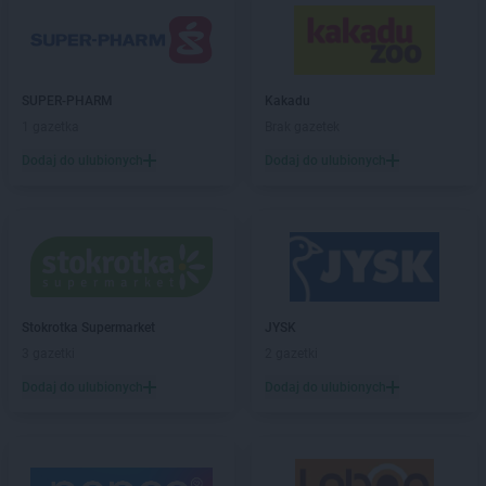
Kaufland
Lębork
Kaufland
Legionowo
Kaufland
Legnica
Kaufland
Leszno
SUPER-PHARM
Kakadu
Kaufland
Limanowa
1 gazetka
Brak gazetek
Kaufland
Lubań
Kaufland
Dodaj do ulubionych
Lubartów
Dodaj do ulubionych
Kaufland
Lubin
Kaufland
Lublin
Kaufland
Lubliniec
Kaufland
Malbork
Kaufland
Mikołów
Stokrotka Supermarket
JYSK
Kaufland
Mińsk Mazowiecki
3 gazetki
2 gazetki
Kaufland
Mława
Kaufland
Mrągowo
Dodaj do ulubionych
Dodaj do ulubionych
Kaufland
Myślenice
Kaufland
Mysłowice
Kaufland
Myszków