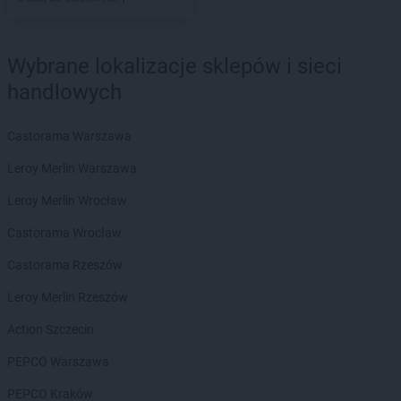
Kaufland
Tarnobrzeg
Kaufland
Tarnów
Wybrane lokalizacje sklepów i sieci
Kaufland
Tarnowskie Góry
handlowych
Kaufland
Tczew
Kaufland
Tomaszów Mazowiecki
Kaufland
Toruń
Castorama Warszawa
Kaufland
Turek
Leroy Merlin Warszawa
Kaufland
Tychy
Leroy Merlin Wrocław
Kaufland
Wągrowiec
Castorama Wrocław
Kaufland
Wałbrzych
Kaufland
Wałcz
Castorama Rzeszów
Kaufland
Warszawa
Leroy Merlin Rzeszów
Kaufland
Wejherowo
Kaufland
Wieluń
Action Szczecin
Kaufland
Włocławek
PEPCO Warszawa
Kaufland
Wodzisław Śląski
Kaufland
Wołomin
PEPCO Kraków