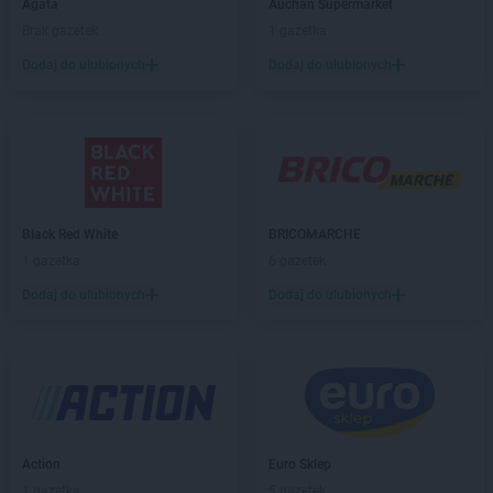
Kaufland
Agata
Chrzanów
Auchan Supermarket
Kaufland
Brak gazetek
Chwałki
1 gazetka
Kaufland
Ciechanów
Dodaj do ulubionych
Dodaj do ulubionych
Kaufland
Cieszyn
Kaufland
Czechowice-Dziedzice
Kaufland
Częstochowa
Kaufland
Ćwiklice
Kaufland
Dąbrowa Górnicza
Black Red White
BRICOMARCHE
Kaufland
Dębica
1 gazetka
6 gazetek
Kaufland
Dęblin
Dodaj do ulubionych
Dodaj do ulubionych
Kaufland
Dzierżoniów
Kaufland
Elbląg
Kaufland
Ełk
Kaufland
Garwolin
Kaufland
Gdańsk
Action
Euro Sklep
Kaufland
Gdynia
1 gazetka
5 gazetek