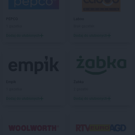
Kaufland
Namysłów
Kaufland
Niepołomice
PEPCO
Laboo
Kaufland
Nowa Sól
1 gazetka
Brak gazetek
Kaufland
Nowy Dwór Mazowiecki
Kaufland
Nowy Sącz
Dodaj do ulubionych
Dodaj do ulubionych
Kaufland
Nowy Targ
Kaufland
Nowy Tomyśl
Kaufland
Nysa
Kaufland
Oborniki
Kaufland
Oława
Empik
Żabka
Kaufland
Olecko
1 gazetka
2 gazetki
Kaufland
Olsztyn
Kaufland
Opoczno
Dodaj do ulubionych
Dodaj do ulubionych
Kaufland
Opole
Kaufland
Ostróda
Kaufland
Ostrołęka
Kaufland
Ostrów Mazowiecka
Kaufland
Ostrów Wielkopolski