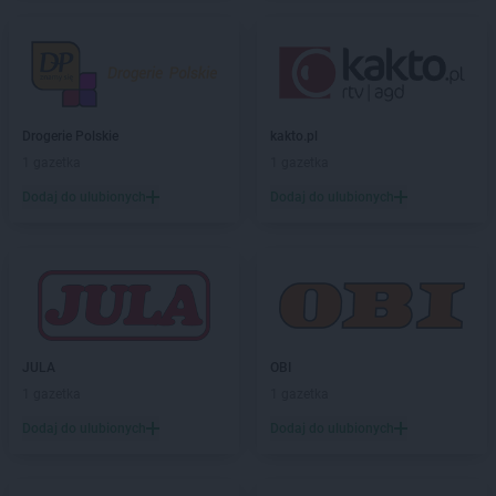
Kaufland
Kościan
Kaufland
Kościerzyna
Kaufland
Koszalin
Kaufland
Kozienice
Kaufland
Kraków
Drogerie Polskie
kakto.pl
Kaufland
Krapkowice
1 gazetka
1 gazetka
Kaufland
Kraśnik
Dodaj do ulubionych
Dodaj do ulubionych
Kaufland
Krasnystaw
Kaufland
Krosno
Kaufland
Krotoszyn
Kaufland
Kutno
Kaufland
Kwidzyn
Kaufland
Łask
JULA
OBI
Kaufland
Łódź
1 gazetka
1 gazetka
Kaufland
Łomża
Dodaj do ulubionych
Dodaj do ulubionych
Kaufland
Łowicz
Kaufland
Łuków