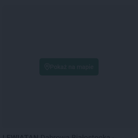
Pokaż na mapie
LEWIATAN
Dąbrowa Białostocka -