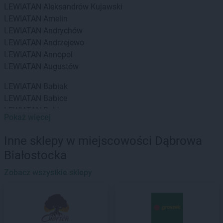
LEWIATAN
Aleksandrów Kujawski
LEWIATAN
Amelin
LEWIATAN
Andrychów
LEWIATAN
Andrzejewo
LEWIATAN
Annopol
LEWIATAN
Augustów
LEWIATAN
Babiak
LEWIATAN
Babice
LEWIATAN
Babin
Pokaż więcej
LEWIATAN
Baborów
LEWIATAN
Baboszewo
Inne sklepy w miejscowości Dąbrowa
LEWIATAN
Baciuty
Białostocka
LEWIATAN
Bąkowo
LEWIATAN
Baligród
Zobacz wszystkie sklepy
LEWIATAN
Balin
LEWIATAN
Banino
LEWIATAN
Baranowo
LEWIATAN
Barcino