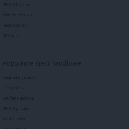
LEWIATAN
Bochnia
PEPCO Kraków
LEWIATAN
Bodzanów
Dealz Warszawa
LEWIATAN
Bodzechów
LEWIATAN
Bodzentyn
Dealz Gdańsk
LEWIATAN
Bogumiłowice
OBI Lublin
LEWIATAN
Bojano
LEWIATAN
Bojszowy
LEWIATAN
Bolechowice
LEWIATAN
Bolesław
Popularne sieci handlowe
LEWIATAN
Bolesławiec
LEWIATAN
Bolestraszyce
Biedronka gazetka
LEWIATAN
Boleszkowice
LEWIATAN
Bolków
Lidl gazetka
LEWIATAN
Bolszewo
Kaufland gazetka
LEWIATAN
Bondyrz
LEWIATAN
Borki
PEPCO gazetka
LEWIATAN
Borki Wielkie
Netto gazetka
LEWIATAN
Boronów
LEWIATAN
Borowa