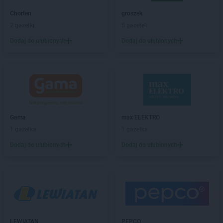
LEWIATAN
Barczewo
Chorten
groszek
LEWIATAN
Bargłów Kościelny
2 gazetki
5 gazetek
LEWIATAN
Barlinek
Dodaj do ulubionych
Dodaj do ulubionych
LEWIATAN
Bartniczka
LEWIATAN
Bartoszyce
LEWIATAN
Barwałd Dolny
LEWIATAN
Barwice
LEWIATAN
Batorz
LEWIATAN
Bębło
LEWIATAN
Będzin
Gama
max ELEKTRO
LEWIATAN
Bejsce
1 gazetka
1 gazetka
LEWIATAN
Bełk
Dodaj do ulubionych
Dodaj do ulubionych
LEWIATAN
Bełżyce
LEWIATAN
Benice
LEWIATAN
Bęsia
LEWIATAN
Bestwina
LEWIATAN
Bestwinka
LEWIATAN
Biadoliny Szlacheckie
LEWIATAN
Biała
LEWIATAN
PEPCO