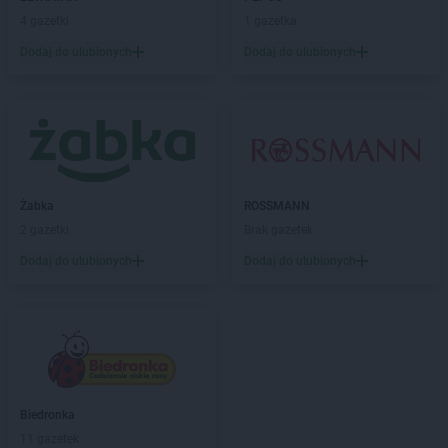
LEWIATAN
Biała Druga
4 gazetki
1 gazetka
LEWIATAN
Biała Piska
Dodaj do ulubionych
Dodaj do ulubionych
LEWIATAN
Biała Podlaska
LEWIATAN
Białaczów
LEWIATAN
Białka Tatrzańska
LEWIATAN
Białobłocie
LEWIATAN
Białobrzegi
LEWIATAN
Białogóra
Żabka
ROSSMANN
LEWIATAN
Białopole
2 gazetki
Brak gazetek
LEWIATAN
Biały Bór
LEWIATAN
Biały Kościół
Dodaj do ulubionych
Dodaj do ulubionych
LEWIATAN
Białystok
LEWIATAN
Bielkówko
LEWIATAN
Bielsk
LEWIATAN
Bielsko-Biała
LEWIATAN
Bieńkowice
LEWIATAN
Bierawa
Biedronka
LEWIATAN
Biernatki
11 gazetek