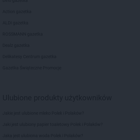
Dino gazetka
LEWIATAN
Borowe
Action gazetka
LEWIATAN
Borowie
LEWIATAN
Borowno
ALDI gazetka
LEWIATAN
Borowo
ROSSMANN gazetka
LEWIATAN
Borowy Młyn
LEWIATAN
Borucino
Dealz gazetka
LEWIATAN
Borzęcin Mały
Delikatesy Centrum gazetka
LEWIATAN
Bożejowice
LEWIATAN
Bożepole Wielkie
Gazetka Świąteczne Promocje
LEWIATAN
Bożewo
LEWIATAN
Bralin
LEWIATAN
Braniewo
Ulubione produkty użytkowników
LEWIATAN
Bratkowice
LEWIATAN
Brenna
LEWIATAN
Brenno
Jakie jest ulubione mleko Polek i Polaków?
LEWIATAN
Brodnica
Jaki jest ulubiony papier toaletowy Polek i Polaków?
LEWIATAN
Brodnica Górna
LEWIATAN
Brodowe Łąki
Jaka jest ulubiona woda Polek i Polaków?