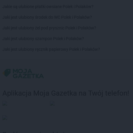
LEWIATAN
Brożec
Jakie są ulubione płatki owsiane Polek i Polaków?
LEWIATAN
Brudzeń Duży
LEWIATAN
Brudzew
Jaki jest ulubiony środek do WC Polek i Polaków?
LEWIATAN
Brudzowice
Jaki jest ulubiony żel pod prysznic Polek i Polaków?
LEWIATAN
Brusy
LEWIATAN
Brwilno
Jaki jest ulubiony szampon Polek i Polaków?
LEWIATAN
Brzeg
Jaki jest ulubiony ręcznik papierowy Polek i Polaków?
LEWIATAN
Brzemiona
LEWIATAN
Brześć Kujawski
LEWIATAN
Brzesko
LEWIATAN
Brzeziny
LEWIATAN
Brzeziny-Kolonia
LEWIATAN
Brzeźnica
Aplikacja Moja Gazetka na Twój telefon!
LEWIATAN
Brzeźno
LEWIATAN
Brzostowiec
LEWIATAN
Brzozie
LEWIATAN
Brzozów Stary
LEWIATAN
Brzozowica Duża
LEWIATAN
Brzyszów