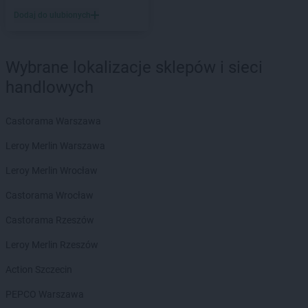
LEWIATAN
Bieruń
Dodaj do ulubionych
LEWIATAN
Bierzewice
LEWIATAN
Biesal
LEWIATAN
Bieżuń
Wybrane lokalizacje sklepów i sieci
LEWIATAN
Bilcza
handlowych
LEWIATAN
Biłgoraj
LEWIATAN
Biórków Wielki
LEWIATAN
Biskupice
Castorama Warszawa
LEWIATAN
Biskupie-Kolonia
Leroy Merlin Warszawa
LEWIATAN
Biskupiec
LEWIATAN
Biszcza
Leroy Merlin Wrocław
LEWIATAN
Bisztynek
Castorama Wrocław
LEWIATAN
Bładnice Dolne
LEWIATAN
Błażek
Castorama Rzeszów
LEWIATAN
Blizne
Leroy Merlin Rzeszów
LEWIATAN
Bobolice
LEWIATAN
Bobrek
Action Szczecin
LEWIATAN
Bobrowa
PEPCO Warszawa
LEWIATAN
Bobrowniki