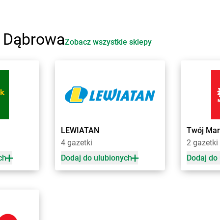
Żabka
Bobowa
Żabka
Boruj
Żabka
Bobrek
Żabka
Borzę
Żabka
Bobrowniki
Żabka
Borz
i Dąbrowa
Żabka
Bochnia
Żabka
Borz
Zobacz wszystkie sklepy
Żabka
Bodzechów
Żabka
Boża
Żabka
Bodzentyn
Żabka
Brali
Żabka
Bogatki
Żabka
Brani
Żabka
Bogatynia
Żabka
Bran
e
Żabka
Bogdaniec
Żabka
Brań
Żabka
Bogdanowo
Żabka
Bren
Żabka
Boguchwała
Żabka
Brodn
LEWIATAN
Twój Mar
ławskie
Żabka
Boguchwałowice
Żabka
Brodn
4 gazetki
2 gazetki
Żabka
Boguszów-Gorce
Żabka
Brod
Żabka
Boguszyce
Żabka
Brod
ch
Dodaj do ulubionych
Dodaj do
ki
Żabka
Bohater
Żabka
Brojc
Żabka
Bojano
Żabka
Broni
Żabka
Bojszowy
Żabka
Brud
Żabka
Bolechowo
Żabka
Brusk
Żabka
Bolęcin
Żabka
Brusy