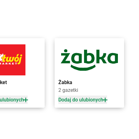
a Kościelna
Żabka
Brzoza
cin Duży
Żabka
Brzozów
ygniew
Żabka
Brzozówka
ytuchom
Żabka
Bucz
 Wola
Żabka
Buczkowice
n
Żabka
Budziechów
ce
Żabka
Budziszewice
iewo
Żabka
Budzów
sk
Żabka
Budzyń
na
Żabka
Bujaków
ica
Żabka
Buk
ket
Żabka
ica Górna
Żabka
Bukowiec
2 gazetki
owo
Żabka
Bukowina Tatrzańska
y
Żabka
Bukowno
 ulubionych
Dodaj do ulubionych
e
Żabka
Bulowice
na
Żabka
Busko-Zdrój
zeń Duży
Żabka
Bychawa
owo Wielkie
Żabka
Bycina
Żabka
Byczyna