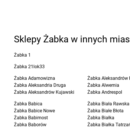
Sklepy Żabka w innych mia
Żabka
1
Żabka
21lok33
Żabka
Adamowizna
Żabka
Aleksandrów 
Żabka
Aleksandria Druga
Żabka
Alwernia
Żabka
Aleksandrów Kujawski
Żabka
Andrespol
Żabka
Babica
Żabka
Biała Rawska
Żabka
Babice Nowe
Żabka
Białe Błota
Żabka
Babimost
Żabka
Białka
Żabka
Baborów
Żabka
Białka Tatrza