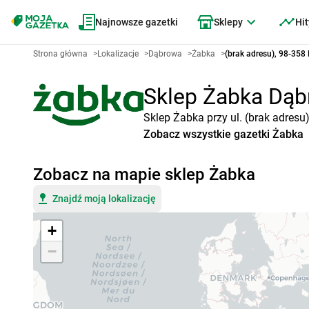
Najnowsze gazetki
Sklepy
Hit
Strona główna
>
Lokalizacje
>
Dąbrowa
>
Żabka
>
(brak adresu), 98-35
Sklep Żabka Dąbr
Sklep Żabka przy ul. (brak adresu
Zobacz wszystkie gazetki Żabka
Zobacz na mapie sklep Żabka
Znajdź moją lokalizację
+
−