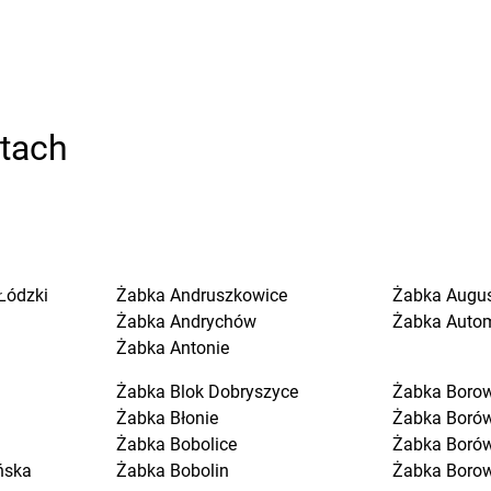
stach
Łódzki
Żabka
Andruszkowice
Żabka
Augu
Żabka
Andrychów
Żabka
Auto
Żabka
Antonie
Żabka
Blok Dobryszyce
Żabka
Boro
Żabka
Błonie
Żabka
Boró
Żabka
Bobolice
Żabka
Boró
ńska
Żabka
Bobolin
Żabka
Boro