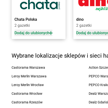
Żabka
Bęczków
Żabka
Biery
Żabka
Będzin
Żabka
Bieżuń
Żabka
Bełchatów
Żabka
Bilcza
Chata Polska
dino
Żabka
Bełsznica
Żabka
Biłgoraj
2 gazetki
2 gazetki
Żabka
Bełżyce
Żabka
Biórków Mały
Żabka
Bestwina
Żabka
Biskupice
Dodaj do ulubionych
Dodaj do ulubiony
Żabka
Bestwinka
Żabka
Biskupiec
Żabka
Bezrzecze
Żabka
Biskupów
Żabka
BG1
Żabka
Blachownia
Wybrane lokalizacje sklepów i sieci 
Żabka
Biała
Żabka
Błażejewo
Żabka
Biała Druga
Żabka
Błażowa
Żabka
Biała Piska
Żabka
Blizne Łaszc
Castorama Warszawa
Action Szcze
Żabka
Biała Podlaska
Żabka
Bliżyn
Leroy Merlin Warszawa
PEPCO War
Żabka
Cedynia
Żabka
Chmielek
Leroy Merlin Wrocław
PEPCO Krak
Żabka
Cegłów
Żabka
Chmielnik
Żabka
Castorama Wrocław
Cekcyn
Żabka
Chmielno
Dealz Wars
Żabka
Ceków
Żabka
Chobienice
Castorama Rzeszów
Dealz Gdańs
Żabka
Celestynów
Żabka
Choceń