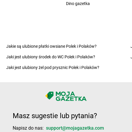
Żabka
Chrzanów Duży
Dino gazetka
Żabka
Cybi
Żabka
Chrząstawa Mała
Żabka
Cybul
Żabka
Chudów
Żabka
Czac
Żabka
Chwaszczyno
Żabka
Czani
Żabka
Chyby
Żabka
Czapl
Żabka
Chylice
Żabka
Czap
Żabka
Ciągowice
Żabka
Czar
Jakie są ulubione płatki owsiane Polek i Polaków?
Żabka
Ciasna
Żabka
Czarn
Jaki jest ulubiony środek do WC Polek i Polaków?
Żabka
Ciążeń
Żabka
Czar
Żabka
Cibórz
Żabka
Czarn
Jaki jest ulubiony żel pod prysznic Polek i Polaków?
Żabka
Ciche
Żabka
Czar
Żabka
Ciechanow
Żabka
Czar
Żabka
Ciechanowiec
Żabka
Czar
Żabka
Ciechocinek
Żabka
Czar
Żabka
Cięcina
Żabka
Czarn
Żabka
Ciemne
Żabka
Czarn
Masz sugestie lub pytania?
Żabka
Cieplewo
Żabka
Czarn
Żabka
Cieszanów
Żabka
Czech
Napisz do nas:
support@mojagazetka.com