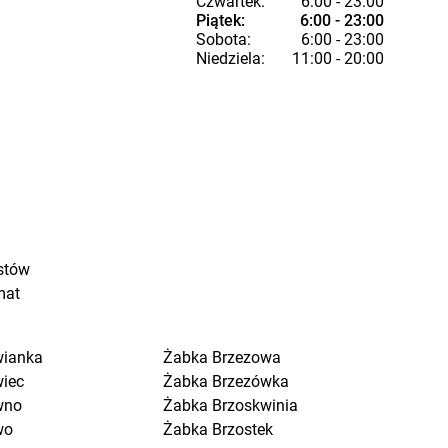
Czwartek:
6:00 - 23:00
Piątek:
6:00 - 23:00
Sobota:
6:00 - 23:00
Niedziela:
11:00 - 20:00
stów
mat
wianka
Żabka
Brzezowa
wiec
Żabka
Brzezówka
wno
Żabka
Brzoskwinia
wo
Żabka
Brzostek