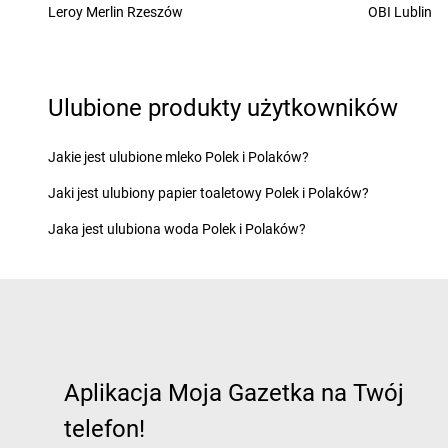
Żabka
Leroy Merlin Rzeszów
Cerekwica
Żabka
Chocianów
OBI Lublin
Żabka
Cerkwica
Żabka
Chociszewo
Żabka
Cewice
Żabka
Chociwel
Żabka
Chabówka
Żabka
Choczewo
Ulubione produkty użytkowników
Żabka
Chałupki
Żabka
Chocznia
Żabka
Charzykowy
Żabka
Chodzież
Żabka
Charzyno
Żabka
Chojęcin
Jakie jest ulubione mleko Polek i Polaków?
Żabka
Chęciny
Żabka
Chojna
Jaki jest ulubiony papier toaletowy Polek i Polaków?
Żabka
Chełm
Żabka
Chojnice
Żabka
Chełm Śląski
Żabka
Chojniczki
Jaka jest ulubiona woda Polek i Polaków?
Żabka
Chełmek
Żabka
Chojnów
Żabka
Chełmno
Żabka
Cholerzyn
Żabka
Chełmsko Śląskie
Żabka
Chomęcice
Żabka
Chełmża
Żabka
Choroszcz
Żabka
Chłapowo
Żabka
Chorzele
Żabka
Chlastawa
Żabka
Chorzelów
Aplikacja Moja Gazetka na Twój
Żabka
Chlewice
Żabka
Chorzów
Żabka
Chludowo
Żabka
Choszczno
telefon!