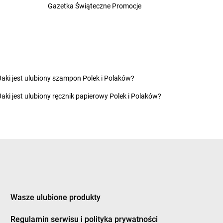
nka
Gazetka Świąteczne Promocje
Żabka
Czermin
ice Duże
Żabka
Czerna
z
Żabka
Czernica
ec
Żabka
Czernichów
inek
Żabka
Czerniec
ury
Żabka
Czernikowo
ków
Żabka
Czersk
Jaki jest ulubiony szampon Polek i Polaków?
a Białostocka
Żabka
Czerwieńsk
Jaki jest ulubiony ręcznik papierowy Polek i Polaków?
na Dąbrówka
Żabka
Czerwionka-Leszczyny
a Wieś
Żabka
Czerwonak
na Woda
Żabka
Czerwonka-Parcel
ne
Żabka
Częstochowa
nków
Żabka
Człopa
nochowice
Żabka
Człuchów
ocin
Żabka
Czosnów
ożyły
Żabka
Czyżew
Wasze ulubione produkty
y Dunajec
Żabka
Czyżowice
owice-Dziedzice
Regulamin serwisu i polityka prywatności