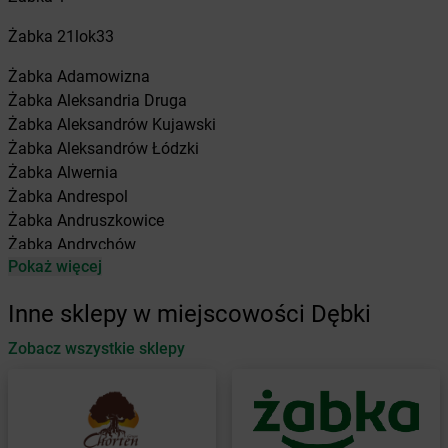
Żabka
21lok33
Żabka
Adamowizna
Żabka
Aleksandria Druga
Żabka
Aleksandrów Kujawski
Żabka
Aleksandrów Łódzki
Żabka
Alwernia
Żabka
Andrespol
Żabka
Andruszkowice
Żabka
Andrychów
Pokaż więcej
Żabka
Antonie
Żabka
Augustów
Inne sklepy w miejscowości Dębki
Żabka
Automat
Zobacz wszystkie sklepy
Żabka
Babica
Żabka
Babice Nowe
Żabka
Babimost
Żabka
Baborów