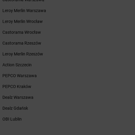
Żabka
Bęczków
Żabka
Leroy Merlin Warszawa
Będzin
Żabka
Bełchatów
Leroy Merlin Wrocław
Żabka
Bełsznica
Żabka
Castorama Wrocław
Bełżyce
Żabka
Bestwina
Castorama Rzeszów
Żabka
Bestwinka
Żabka
Leroy Merlin Rzeszów
Bezrzecze
Żabka
BG1
Action Szczecin
Żabka
Biała
Żabka
PEPCO Warszawa
Biała Druga
Żabka
Biała Piska
PEPCO Kraków
Żabka
Biała Podlaska
Żabka
Dealz Warszawa
Biała Rawska
Żabka
Białe Błota
Dealz Gdańsk
Żabka
Białka
Żabka
OBI Lublin
Białka Tatrzańska
Żabka
Białobrzegi
Żabka
Białogard