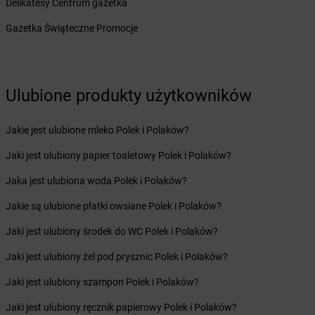
Żabka
Bieżuń
Delikatesy Centrum gazetka
Żabka
Bilcza
Gazetka Świąteczne Promocje
Żabka
Biłgoraj
Żabka
Biórków Mały
Żabka
Biskupice
Żabka
Biskupiec
Ulubione produkty użytkowników
Żabka
Biskupów
Żabka
Blachownia
Jakie jest ulubione mleko Polek i Polaków?
Żabka
Błażejewo
Żabka
Błażowa
Jaki jest ulubiony papier toaletowy Polek i Polaków?
Żabka
Blizne Łaszczyńskiego
Jaka jest ulubiona woda Polek i Polaków?
Żabka
Bliżyn
Żabka
Blok Dobryszyce
Jakie są ulubione płatki owsiane Polek i Polaków?
Żabka
Błonie
Jaki jest ulubiony środek do WC Polek i Polaków?
Żabka
Bobolice
Żabka
Bobolin
Jaki jest ulubiony żel pod prysznic Polek i Polaków?
Żabka
Bobowa
Jaki jest ulubiony szampon Polek i Polaków?
Żabka
Bobrek
Żabka
Bobrowniki
Jaki jest ulubiony ręcznik papierowy Polek i Polaków?