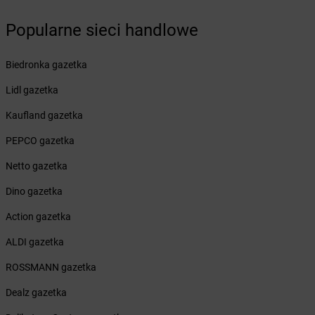
Żabka
Białogóra
Popularne sieci handlowe
Żabka
Białośliwie
Żabka
Białowieża
Żabka
Biały Dunajec
Biedronka gazetka
Żabka
Białystok
Lidl gazetka
Żabka
Bibice
Żabka
Biczyce Dolne
Kaufland gazetka
Żabka
Biecz
PEPCO gazetka
Żabka
Biedrusko
Żabka
Bielany Wrocławskie
Netto gazetka
Żabka
Bielawa
Dino gazetka
Żabka
Bielsk
Żabka
Bielsk Podlaski
Action gazetka
Żabka
Bielsko
ALDI gazetka
Żabka
Bielsko-Biała
Żabka
Bieniewice
ROSSMANN gazetka
Żabka
Bieruń
Dealz gazetka
Żabka
Biery