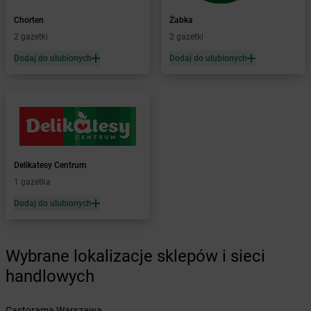
Żabka
Baboszewo
Żabka
Bachowice
Chorten
Żabka
Żabka
Bądkowo
2 gazetki
2 gazetki
Żabka
Bąków
Dodaj do ulubionych
Dodaj do ulubionych
Żabka
Bałtów
Żabka
Banino
Żabka
Baniocha
Żabka
Baranowo
Żabka
Barcin
Żabka
Barczewo
Delikatesy Centrum
Żabka
Bardo
1 gazetka
Żabka
Barlinek
Żabka
Barniewice
Dodaj do ulubionych
Żabka
Bartąg
Żabka
Bartoszyce
Żabka
Wybrane lokalizacje sklepów i sieci
Baruchowo
Żabka
Barwałd Średni
handlowych
Żabka
Barwice
Żabka
Bażanowice
Castorama Warszawa