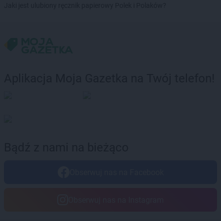
ROSSMANN
Debrzno
Jaki jest ulubiony ręcznik papierowy Polek i Polaków?
ROSSMANN
Dobczyce
ROSSMANN
Dobiegniew
ROSSMANN
Dobra
ROSSMANN
Dobre Miasto
ROSSMANN
Dobrzyń nad Wisłą
ROSSMANN
Drawsko Pomorskie
Aplikacja Moja Gazetka na Twój telefon!
ROSSMANN
Drezdenko
ROSSMANN
Drobin
ROSSMANN
Duszniki-Zdrój
ROSSMANN
Dynów
ROSSMANN
Działdowo
Bądź z nami na bieżąco
ROSSMANN
Dzierzgoń
ROSSMANN
Dzierżoniów
Obserwuj nas na Facebook
ROSSMANN
Elbląg
ROSSMANN
Ełk
Obserwuj nas na Instagram
ROSSMANN
fc