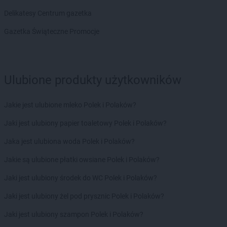
ROSSMANN
Czeladź
Delikatesy Centrum gazetka
ROSSMANN
Czernichów
ROSSMANN
Czerniejewo
Gazetka Świąteczne Promocje
ROSSMANN
Czernikowo
ROSSMANN
Czersk
ROSSMANN
Czerwionka-Leszczyny
ROSSMANN
Częstochowa
Ulubione produkty użytkowników
ROSSMANN
Człuchów
Jakie jest ulubione mleko Polek i Polaków?
ROSSMANN
Dąbrowa Białostocka
ROSSMANN
Dąbrowa Górnicza
Jaki jest ulubiony papier toaletowy Polek i Polaków?
ROSSMANN
Dąbrowa Tarnowska
Jaka jest ulubiona woda Polek i Polaków?
ROSSMANN
Dąbrówka
ROSSMANN
Darłowo
Jakie są ulubione płatki owsiane Polek i Polaków?
ROSSMANN
Dawidy Bankowe
Jaki jest ulubiony środek do WC Polek i Polaków?
ROSSMANN
Dębe Wielkie
ROSSMANN
Dębica
Jaki jest ulubiony żel pod prysznic Polek i Polaków?
ROSSMANN
Dęblin
Jaki jest ulubiony szampon Polek i Polaków?
ROSSMANN
Dębno