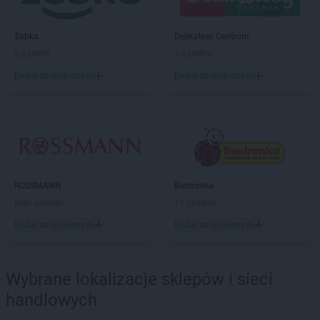
ROSSMANN
Boguszów-Gorce
ROSSMANN
Bolechowo
Żabka
Delikatesy Centrum
ROSSMANN
Bolesławiec
2 gazetki
1 gazetka
ROSSMANN
Bolków
Dodaj do ulubionych
Dodaj do ulubionych
ROSSMANN
Bolszewo
ROSSMANN
Borek Wielkopolski
ROSSMANN
Braniewo
ROSSMANN
Brodnica
ROSSMANN
Brusy
ROSSMANN
Brwinów
ROSSMANN
Brzeg
ROSSMANN
Biedronka
ROSSMANN
Brzeg Dolny
Brak gazetek
11 gazetek
ROSSMANN
Brześć Kujawski
Dodaj do ulubionych
Dodaj do ulubionych
ROSSMANN
Brzesko
ROSSMANN
Brzeszcze
ROSSMANN
Brzeziny
Wybrane lokalizacje sklepów i sieci
ROSSMANN
Brzostek
handlowych
ROSSMANN
Brzozów
ROSSMANN
Budzistowo