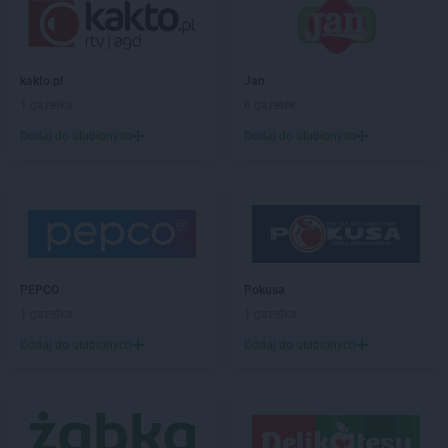
ROSSMANN
Bialogard
ROSSMANN
Białystok
ROSSMANN
Biecz
ROSSMANN
Biedrusko
kakto.pl
Jan
ROSSMANN
Bielany Wrocławskie
1 gazetka
6 gazetek
ROSSMANN
Bielawa
Dodaj do ulubionych
Dodaj do ulubionych
ROSSMANN
Bielsk Podlaski
ROSSMANN
Bielsko-Biała
ROSSMANN
Bieruń
ROSSMANN
Bierutów
ROSSMANN
Biłgoraj
ROSSMANN
Biskupiec
PEPCO
Pokusa
ROSSMANN
Blachownia
1 gazetka
1 gazetka
ROSSMANN
Błonie
ROSSMANN
Bobolice
Dodaj do ulubionych
Dodaj do ulubionych
ROSSMANN
Bobowa
ROSSMANN
Bochnia
ROSSMANN
Bogatynia
ROSSMANN
Boguchwała