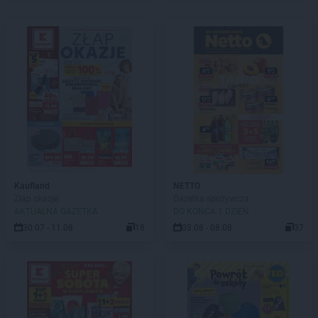
Kaufland
NETTO
Złap okazje
Gazetka spożywcza
AKTUALNA GAZETKA
DO KOŃCA 1 DZIEŃ
30.07 - 11.08
18
03.08 - 08.08
37