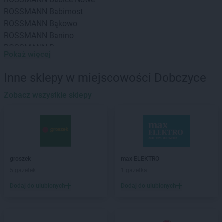
ROSSMANN
Babimost
ROSSMANN
Bąkowo
ROSSMANN
Banino
ROSSMANN
Baranowo
Pokaż więcej
ROSSMANN
Barcin
ROSSMANN
Barczewo
Inne sklepy w miejscowości Dobczyce
ROSSMANN
Barlinek
ROSSMANN
Zobacz wszystkie sklepy
Bartoszyce
ROSSMANN
Barwice
ROSSMANN
Będzin
ROSSMANN
Bełchatów
ROSSMANN
Bełżyce
ROSSMANN
Biała Piska
groszek
max ELEKTRO
ROSSMANN
Biała Podlaska
5 gazetek
1 gazetka
ROSSMANN
Białe Błota
Dodaj do ulubionych
Dodaj do ulubionych
ROSSMANN
Białka Tatrzańska
ROSSMANN
Białki
ROSSMANN
Białobrzegi