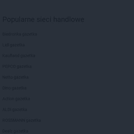
ROSSMANN
Chojnice
ROSSMANN
Chojnów
Popularne sieci handlowe
ROSSMANN
Choroszcz
ROSSMANN
Chorzów
Biedronka gazetka
ROSSMANN
Choszczno
ROSSMANN
Chrzanów
Lidl gazetka
ROSSMANN
Chwaszczyno
Kaufland gazetka
ROSSMANN
Ciechanów
ROSSMANN
Ciechanowiec
PEPCO gazetka
ROSSMANN
Ciechocinek
Netto gazetka
ROSSMANN
Cieszyn
ROSSMANN
Czaplinek
Dino gazetka
ROSSMANN
Czarna
Action gazetka
ROSSMANN
Czarna Białostocka
ROSSMANN
Czarne
ALDI gazetka
ROSSMANN
Czarnków
ROSSMANN gazetka
ROSSMANN
Czchów
ROSSMANN
Czechowice-Dziedzice
Dealz gazetka