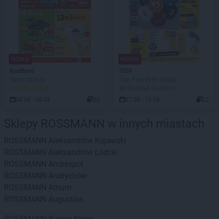
NOWA!
NOWA!
Kaufland
TEDi
Super Sobota
Tedi Powrót do szkoły
JUŻ OD JUTRA!
AKTUALNA GAZETKA
08.08 - 08.08
30
07.08 - 15.08
22
Sklepy ROSSMANN w innych miastach
ROSSMANN
Aleksandrów Kujawski
ROSSMANN
Aleksandrów Łódzki
ROSSMANN
Andrespol
ROSSMANN
Andrychów
ROSSMANN
Atrium
ROSSMANN
Augustów
ROSSMANN
Babice Nowe