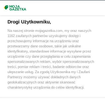
ROSSMANN
Garwolin
Masz sugestie lub pytania?
ROSSMANN
Gdańsk
ROSSMANN
Gdów
Napisz do nas:
support@mojagazetka.com
ROSSMANN
Gdynia
Drogi Użytkowniku,
Współpraca z nami
ROSSMANN
Giżycko
Na naszej stronie mojagazetka.com, my oraz naszych
ROSSMANN
Gliwice
Zobacz szczegóły
1162 zaufanych partnerów uzyskujemy dostęp i
ROSSMANN
Głogów
Retail Radar – analiza rynku
przechowujemy informacje na urządzeniu oraz
ROSSMANN
Głogów Małopolski
przetwarzamy dane osobowe, takie jak unikalne
ROSSMANN
Głogówek
identyfikatory, standardowe informacje wysyłane przez
ROSSMANN
Głowno
Wasze ulubione produkty
urządzenie czy dane przeglądania w celu zapewniania
ROSSMANN
Głubczyce
spersonalizowanych reklam, wybór spersonalizowanych
Regulamin serwisu i polityka prywatności
ROSSMANN
Głuchołazy
treści, pomiar reklam i treści, badanie odbiorców oraz
ROSSMANN
Głuszyca
ulepszanie usług. Za zgodą Użytkownika my i Zaufani
Mapa strony
ROSSMANN
Gniew
Partnerzy możemy używać dokładnych danych
geolokalizacyjnych oraz aktywnie skanować
ROSSMANN
Gniewkowo
Zawsze najnowsze gazetki w naszej
Wszystkie miasta z lokalizacjami sklepów
charakterystykę urządzenia do celów identyfikacji.
ROSSMANN
Gniezno
Ponieważ cenimy Twoją prywatność, prosimy o zgodę na
aplikacji
ROSSMANN
Gogolin
korzystanie z tych technologii poprzez kliknięcie
ROSSMANN
Golczewo
„Akceptuję”. Zgoda jest dobrowolna i zawsze możesz ją
ROSSMANN
Gołdap