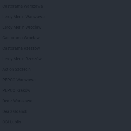
Castorama Warszawa
ROSSMANN
Buk
ROSSMANN
Busko-Zdrój
Leroy Merlin Warszawa
ROSSMANN
Byczyna
Leroy Merlin Wrocław
ROSSMANN
Bydgoszcz
ROSSMANN
Bystrzyca Kłodzka
Castorama Wrocław
ROSSMANN
Bytom
Castorama Rzeszów
ROSSMANN
Bytom Odrzański
ROSSMANN
Bytów
Leroy Merlin Rzeszów
ROSSMANN
CH
Action Szczecin
ROSSMANN
Chełm
PEPCO Warszawa
ROSSMANN
Chełmek
ROSSMANN
Chełmno
PEPCO Kraków
ROSSMANN
Chełmża
Dealz Warszawa
ROSSMANN
Chocianów
ROSSMANN
Chociwel
Dealz Gdańsk
ROSSMANN
Choczewo
OBI Lublin
ROSSMANN
Chodzież
ROSSMANN
Chojna