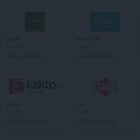
Delikatesy Centrum
Bejsce
Delikatesy Centrum
Bełchatów
Delikatesy Centrum
Bełżec
Delikatesy Centrum
Besko
Delikatesy Centrum
Bestwina
groszek
max ELEKTRO
Delikatesy Centrum
Biadoliny Szlacheckie
5 gazetek
1 gazetka
Delikatesy Centrum
Biała
Dodaj do ulubionych
Dodaj do ulubionych
Delikatesy Centrum
Biała Parcela
Delikatesy Centrum
Biała Podlaska
Delikatesy Centrum
Białobrzegi
Delikatesy Centrum
Białowieża
Delikatesy Centrum
Biały Dunajec
Delikatesy Centrum
Białystok
Delikatesy Centrum
Biecz
kakto.pl
Jan
Delikatesy Centrum
Bielawa
1 gazetka
3 gazetki
Delikatesy Centrum
Bielawy
Dodaj do ulubionych
Dodaj do ulubionych
Delikatesy Centrum
Bieliny
Delikatesy Centrum
Bielsk