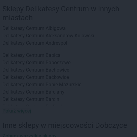
Sklepy Delikatesy Centrum w innych
miastach
Delikatesy Centrum
Albigowa
Delikatesy Centrum
Aleksandrów Kujawski
Delikatesy Centrum
Andrespol
Delikatesy Centrum
Babica
Delikatesy Centrum
Baboszewo
Delikatesy Centrum
Bachowice
Delikatesy Centrum
Baćkowice
Delikatesy Centrum
Banie Mazurskie
Delikatesy Centrum
Barciany
Delikatesy Centrum
Barcin
Delikatesy Centrum
Barlinek
Pokaż więcej
Delikatesy Centrum
Bartoszyce
Delikatesy Centrum
Baruchowo
Inne sklepy w miejscowości Dobczyce
Delikatesy Centrum
Barwałd Górny
Delikatesy Centrum
Zobacz wszystkie sklepy
Będzin