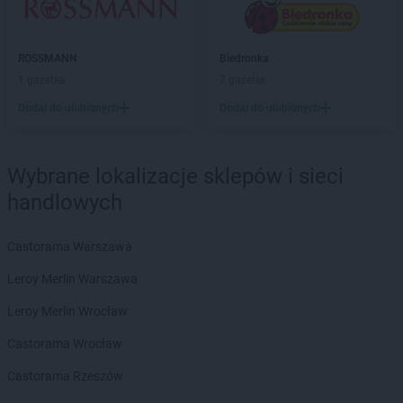
Delikatesy Centrum
Bogoria
Delikatesy Centrum
Boguchwała
Delikatesy Centrum
Boguszów-Gorce
ROSSMANN
Biedronka
Delikatesy Centrum
Bojszowy
1 gazetka
7 gazetek
Delikatesy Centrum
Bolesławiec
Dodaj do ulubionych
Dodaj do ulubionych
Delikatesy Centrum
Bolimów
Delikatesy Centrum
Bolszewo
Delikatesy Centrum
Borek Stary
Wybrane lokalizacje sklepów i sieci
Delikatesy Centrum
Borkowice
handlowych
Delikatesy Centrum
Borowa
Delikatesy Centrum
Borzęcin
Castorama Warszawa
Delikatesy Centrum
Borzęta
Delikatesy Centrum
Brenna
Leroy Merlin Warszawa
Delikatesy Centrum
Brody
Leroy Merlin Wrocław
Delikatesy Centrum
Brudzeń Duży
Delikatesy Centrum
Brusy
Castorama Wrocław
Delikatesy Centrum
Brzączowice
Castorama Rzeszów
Delikatesy Centrum
Brzeszcze
Delikatesy Centrum
Brzezinka