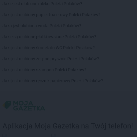
Delikatesy Centrum
Chorzelów
Jakie jest ulubione mleko Polek i Polaków?
Delikatesy Centrum
Chorzów
Jaki jest ulubiony papier toaletowy Polek i Polaków?
Delikatesy Centrum
Choszczno
Delikatesy Centrum
Cianowice Duże
Jaka jest ulubiona woda Polek i Polaków?
Delikatesy Centrum
Cienin Kościelny
Jakie są ulubione płatki owsiane Polek i Polaków?
Delikatesy Centrum
Cieszanów
Delikatesy Centrum
Ciężkowice
Jaki jest ulubiony środek do WC Polek i Polaków?
Delikatesy Centrum
Cmolas
Jaki jest ulubiony żel pod prysznic Polek i Polaków?
Delikatesy Centrum
Czarna
Delikatesy Centrum
Czarna Górna
Jaki jest ulubiony szampon Polek i Polaków?
Delikatesy Centrum
Czarnków
Jaki jest ulubiony ręcznik papierowy Polek i Polaków?
Delikatesy Centrum
Czchów
Delikatesy Centrum
Czeladź
Delikatesy Centrum
Czernichów
Delikatesy Centrum
Częstochowa
Delikatesy Centrum
Czubrowice
Delikatesy Centrum
Czudec
Aplikacja Moja Gazetka na Twój telefon!
Delikatesy Centrum
Dąbrowa Tarnowska