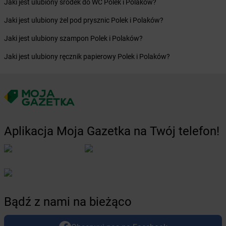
Jaki jest ulubiony środek do WC Polek i Polaków?
Żabka
Bogdaniec
Żabka
Jaki jest ulubiony żel pod prysznic Polek i Polaków?
Bogdanowo
Żabka
Boguchwała
Jaki jest ulubiony szampon Polek i Polaków?
Żabka
Boguchwałowice
Żabka
Jaki jest ulubiony ręcznik papierowy Polek i Polaków?
Boguszów-Gorce
Żabka
Boguszyce
Żabka
Bohater
Żabka
Bojano
Żabka
Bojszowy
Żabka
Bolechowo
Aplikacja Moja Gazetka na Twój telefon!
Żabka
Bolęcin
Żabka
Bolesław
Żabka
Bolesławiec
Żabka
Bolewice
Żabka
Bolków
Żabka
Bolszewo
Bądź z nami na bieżąco
Żabka
Bońki
Żabka
Borawe