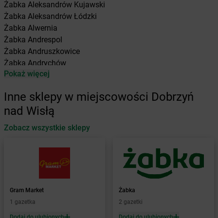
Żabka
Aleksandrów Kujawski
Żabka
Aleksandrów Łódzki
Żabka
Alwernia
Żabka
Andrespol
Żabka
Andruszkowice
Żabka
Andrychów
Pokaż więcej
Żabka
Antonie
Żabka
Augustów
Inne sklepy w miejscowości Dobrzyń
Żabka
Automat
nad Wisłą
Żabka
Babica
Zobacz wszystkie sklepy
Żabka
Babice Nowe
Żabka
Babimost
Żabka
Baborów
Żabka
Baboszewo
Żabka
Bachowice
Żabka
Bądkowo
Gram Market
Żabka
Żabka
Bąków
1 gazetka
2 gazetki
Żabka
Bałtów
Dodaj do ulubionych
Dodaj do ulubionych