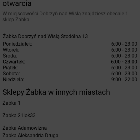
otwarcia
W miejscowości Dobrzyń nad Wisłą znajdziesz obecnie 1
sklep Żabka.
Żabka
Dobrzyń nad Wisłą
Stodólna 13
Poniedziałek:
6:00 - 23:00
Wtorek:
6:00 - 23:00
Środa:
6:00 - 23:00
Czwartek:
6:00 - 23:00
Piątek:
6:00 - 23:00
Sobota:
6:00 - 23:00
Niedziela:
9:00 - 22:00
Sklepy Żabka w innych miastach
Żabka
1
Żabka
21lok33
Żabka
Adamowizna
Żabka
Aleksandria Druga