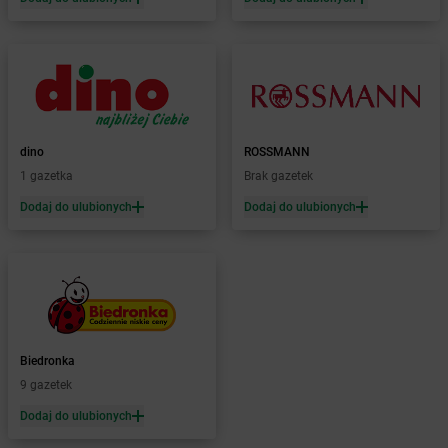
Żabka
Banino
Żabka
Baniocha
Żabka
Baranowo
Żabka
Barcin
Żabka
Barczewo
Żabka
Bardo
Żabka
Barlinek
dino
ROSSMANN
Żabka
Barniewice
1 gazetka
Brak gazetek
Żabka
Bartąg
Dodaj do ulubionych
Dodaj do ulubionych
Żabka
Bartoszyce
Żabka
Baruchowo
Żabka
Barwałd Średni
Żabka
Barwice
Żabka
Bażanowice
Żabka
Bęczków
Biedronka
Żabka
Będzin
9 gazetek
Żabka
Bełchatów
Żabka
Bełsznica
Dodaj do ulubionych
Żabka
Bełżyce