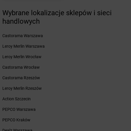
Żabka
Bestwina
Wybrane lokalizacje sklepów i sieci
Żabka
Bestwinka
Żabka
Bezrzecze
handlowych
Żabka
BG1
Żabka
Biała
Castorama Warszawa
Żabka
Biała Druga
Leroy Merlin Warszawa
Żabka
Biała Piska
Żabka
Biała Podlaska
Leroy Merlin Wrocław
Żabka
Biała Rawska
Castorama Wrocław
Żabka
Białe Błota
Żabka
Białka
Castorama Rzeszów
Żabka
Białka Tatrzańska
Leroy Merlin Rzeszów
Żabka
Białobrzegi
Żabka
Białogard
Action Szczecin
Żabka
Białogóra
PEPCO Warszawa
Żabka
Białośliwie
Żabka
Białowieża
PEPCO Kraków
Żabka
Biały Dunajec
Dealz Warszawa