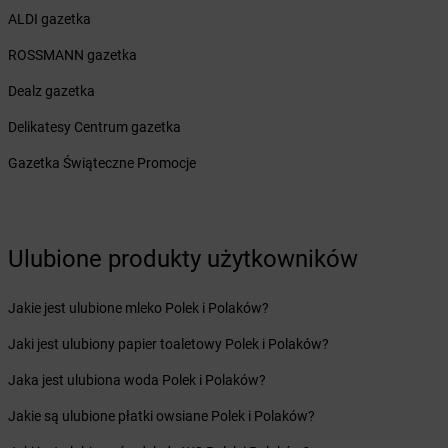
Żabka
Biskupiec
ALDI gazetka
Żabka
Biskupów
ROSSMANN gazetka
Żabka
Blachownia
Żabka
Błażejewo
Dealz gazetka
Żabka
Błażowa
Delikatesy Centrum gazetka
Żabka
Blizne Łaszczyńskiego
Żabka
Bliżyn
Gazetka Świąteczne Promocje
Żabka
Blok Dobryszyce
Żabka
Błonie
Żabka
Bobolice
Żabka
Bobolin
Ulubione produkty użytkowników
Żabka
Bobowa
Żabka
Bobrek
Jakie jest ulubione mleko Polek i Polaków?
Żabka
Bobrowniki
Żabka
Jaki jest ulubiony papier toaletowy Polek i Polaków?
Bochnia
Żabka
Bodzechów
Jaka jest ulubiona woda Polek i Polaków?
Żabka
Bodzentyn
Żabka
Jakie są ulubione płatki owsiane Polek i Polaków?
Bogatki
Żabka
Bogatynia