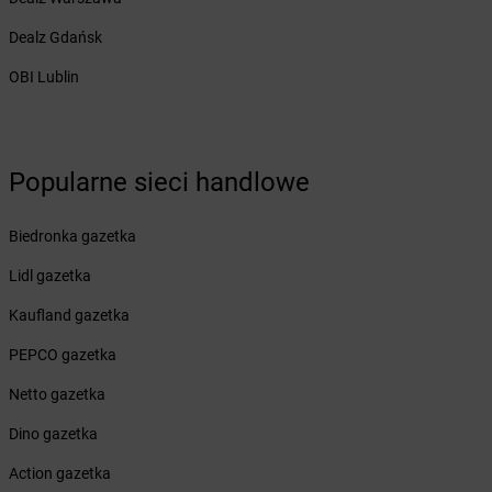
Żabka
Bliżyn
Żabka
Blok Dobryszyce
Dealz Gdańsk
Żabka
Błonie
OBI Lublin
Żabka
Bobolice
Żabka
Bobolin
Żabka
Bobowa
Żabka
Bobrek
Popularne sieci handlowe
Żabka
Bobrowniki
Żabka
Bochnia
Biedronka gazetka
Żabka
Bodzechów
Żabka
Bodzentyn
Lidl gazetka
Żabka
Bogatki
Kaufland gazetka
Żabka
Bogatynia
Żabka
Bogdaniec
PEPCO gazetka
Żabka
Bogdanowo
Netto gazetka
Żabka
Boguchwała
Żabka
Boguchwałowice
Dino gazetka
Żabka
Boguszów-Gorce
Action gazetka
Żabka
Boguszyce