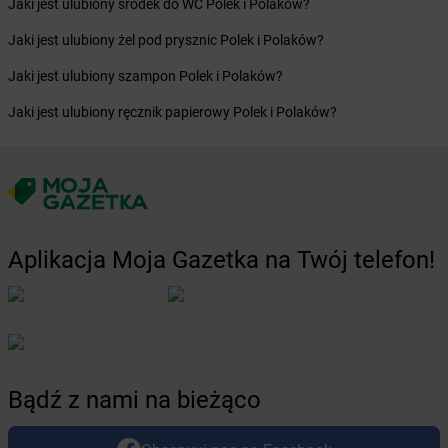
Jaki jest ulubiony środek do WC Polek i Polaków?
Żabka
Borówiec
Jaki jest ulubiony żel pod prysznic Polek i Polaków?
Żabka
Borówno
Żabka
Borowo
Jaki jest ulubiony szampon Polek i Polaków?
Żabka
Boruja Kościelna
Jaki jest ulubiony ręcznik papierowy Polek i Polaków?
Żabka
Borzęcin Duży
Żabka
Borzygniew
Żabka
Borzytuchom
Żabka
Boża Wola
Żabka
Bralin
Żabka
Branice
Aplikacja Moja Gazetka na Twój telefon!
Żabka
Braniewo
Żabka
Brańsk
Żabka
Brenna
Żabka
Brodnica
Żabka
Brodnica Górna
Żabka
Brodowo
Bądź z nami na bieżąco
Żabka
Brody
Żabka
Brojce