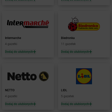
Żabka
Biała Piska
Żabka
Biała Podlaska
Żabka
Biała Rawska
Żabka
Białe Błota
Żabka
Białka
Żabka
Białka Tatrzańska
Intermarche
Biedronka
Żabka
Białobrzegi
4 gazetki
11 gazetek
Żabka
Białogard
Żabka
Białogóra
Dodaj do ulubionych
Dodaj do ulubionych
Żabka
Białośliwie
Żabka
Białowieża
Żabka
Biały Dunajec
Żabka
Białystok
Żabka
Bibice
Żabka
Biczyce Dolne
NETTO
LIDL
Żabka
Biecz
4 gazetki
5 gazetek
Żabka
Biedrusko
Dodaj do ulubionych
Dodaj do ulubionych
Żabka
Bielany Wrocławskie
Żabka
Bielawa