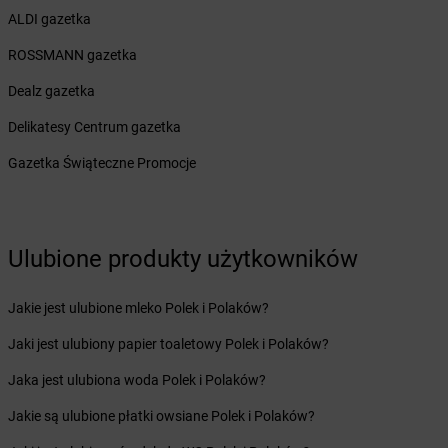
Żabka
Bohater
ALDI gazetka
Żabka
Bojano
ROSSMANN gazetka
Żabka
Bojszowy
Żabka
Bolechowo
Dealz gazetka
Żabka
Bolęcin
Delikatesy Centrum gazetka
Żabka
Bolesław
Żabka
Bolesławiec
Gazetka Świąteczne Promocje
Żabka
Bolewice
Żabka
Bolków
Żabka
Bolszewo
Żabka
Bońki
Ulubione produkty użytkowników
Żabka
Borawe
Żabka
Borek Stary
Jakie jest ulubione mleko Polek i Polaków?
Żabka
Borek Wielkopolski
Jaki jest ulubiony papier toaletowy Polek i Polaków?
Żabka
Borkowo
Żabka
Borne Sulinowo
Jaka jest ulubiona woda Polek i Polaków?
Żabka
Boronów
Jakie są ulubione płatki owsiane Polek i Polaków?
Żabka
Borowa
Żabka
Borowianka