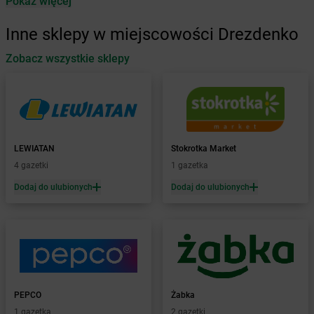
Pokaż więcej
Żabka
Antonie
Żabka
Augustów
Inne sklepy w miejscowości Drezdenko
Żabka
Automat
Zobacz wszystkie sklepy
Żabka
Babica
Żabka
Babice Nowe
Żabka
Babimost
Żabka
Baborów
Żabka
Baboszewo
Żabka
Bachowice
LEWIATAN
Stokrotka Market
Żabka
Bądkowo
4 gazetki
1 gazetka
Żabka
Bąków
Dodaj do ulubionych
Dodaj do ulubionych
Żabka
Bałtów
Żabka
Banino
Żabka
Baniocha
Żabka
Baranowo
Żabka
Barcin
Żabka
Barczewo
PEPCO
Żabka
Żabka
Bardo
1 gazetka
2 gazetki