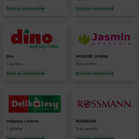
Żabka
Barlinek
Żabka
Barniewice
Dodaj do ulubionych
Dodaj do ulubionych
Żabka
Bartąg
Żabka
Bartoszyce
Żabka
Baruchowo
Żabka
Barwałd Średni
Żabka
Barwice
Żabka
Bażanowice
dino
DROGERIE JASMIN
Żabka
Bęczków
1 gazetka
Brak gazetek
Żabka
Będzin
Dodaj do ulubionych
Dodaj do ulubionych
Żabka
Bełchatów
Żabka
Bełsznica
Żabka
Bełżyce
Żabka
Bestwina
Żabka
Bestwinka
Żabka
Bezrzecze
Żabka
BG1
Delikatesy Centrum
ROSSMANN
Żabka
Biała
1 gazetka
Brak gazetek
Żabka
Biała Druga
Dodaj do ulubionych
Dodaj do ulubionych