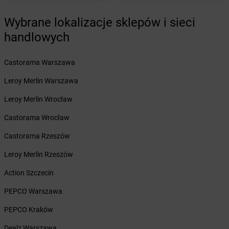
Żabka
Bielsk
Wybrane lokalizacje sklepów i sieci
Żabka
Bielsk Podlaski
Żabka
Bielsko
handlowych
Żabka
Bielsko-Biała
Żabka
Bieniewice
Castorama Warszawa
Żabka
Bieruń
Leroy Merlin Warszawa
Żabka
Biery
Żabka
Bieżuń
Leroy Merlin Wrocław
Żabka
Bilcza
Castorama Wrocław
Żabka
Biłgoraj
Żabka
Biórków Mały
Castorama Rzeszów
Żabka
Biskupice
Leroy Merlin Rzeszów
Żabka
Biskupiec
Żabka
Biskupów
Action Szczecin
Żabka
Blachownia
PEPCO Warszawa
Żabka
Błażejewo
Żabka
Błażowa
PEPCO Kraków
Żabka
Blizne Łaszczyńskiego
Dealz Warszawa