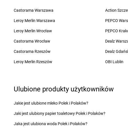
Żabka
Biała Druga
Żabka
Błażowa
Żabka
Biała Piska
Żabka
Blizne Łaszc
Castorama Warszawa
Action Szcze
Żabka
Biała Podlaska
Żabka
Bliżyn
Leroy Merlin Warszawa
PEPCO War
Żabka
Cedynia
Żabka
Chmielek
Leroy Merlin Wrocław
PEPCO Krak
Żabka
Cegłów
Żabka
Chmielnik
Żabka
Castorama Wrocław
Cekcyn
Żabka
Chmielno
Dealz Wars
Żabka
Ceków
Żabka
Chobienice
Castorama Rzeszów
Dealz Gdańs
Żabka
Celestynów
Żabka
Choceń
Żabka
Leroy Merlin Rzeszów
Cerekwica
Żabka
Chocianów
OBI Lublin
Żabka
Cerkwica
Żabka
Chociszewo
Żabka
Cewice
Żabka
Chociwel
Żabka
Chabówka
Żabka
Choczewo
Ulubione produkty użytkowników
Żabka
Chałupki
Żabka
Chocznia
Żabka
Charzykowy
Żabka
Chodzież
Żabka
Charzyno
Żabka
Chojęcin
Jakie jest ulubione mleko Polek i Polaków?
Żabka
Chęciny
Żabka
Chojna
Jaki jest ulubiony papier toaletowy Polek i Polaków?
Żabka
Chełm
Żabka
Chojnice
Żabka
Chełm Śląski
Żabka
Chojniczki
Jaka jest ulubiona woda Polek i Polaków?