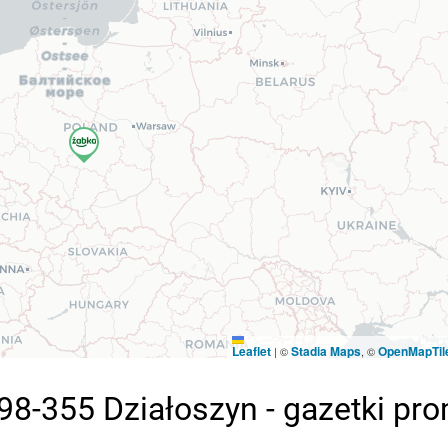
Leaflet
Stadia Maps
OpenMapTil
|
©
, ©
98-355 Działoszyn - gazetki pr