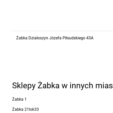
Żabka
Działoszyn
Józefa Piłsudskiego 43A
Sklepy Żabka w innych mia
Żabka
1
Żabka
21lok33