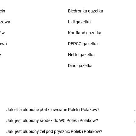
Żabka
Borne Sulinowo
Żabka
Brze
zyńskiego
Żabka
Boronów
Żabka
Brzeź
cin
Biedronka gazetka
Żabka
Borowa
Żabka
Brzeź
szawa
Lidl gazetka
Żabka
Chotomów
Żabka
Ciesz
ów
Kaufland gazetka
Żabka
Chróścice
Żabka
Ciężk
zawa
Żabka
Chruściele
PEPCO gazetka
Żabka
Cisie
Żabka
Chruszczobród
Żabka
Cisna
k
Netto gazetka
Żabka
Chrzanów
Żabka
Cmol
Żabka
Chrzanów Duży
Dino gazetka
Żabka
Cybi
Żabka
Chrząstawa Mała
Żabka
Cybul
Żabka
Chudów
Żabka
Czac
Żabka
Chwaszczyno
Żabka
Czani
Żabka
Chyby
Żabka
Czapl
Żabka
Chylice
Żabka
Czap
Żabka
Ciągowice
Żabka
Czar
Jakie są ulubione płatki owsiane Polek i Polaków?
Żabka
Ciasna
Żabka
Czarn
Jaki jest ulubiony środek do WC Polek i Polaków?
Żabka
Ciążeń
Żabka
Czar
Żabka
Cibórz
Żabka
Czarn
Jaki jest ulubiony żel pod prysznic Polek i Polaków?