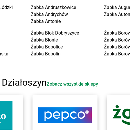
Łódzki
Żabka
Andruszkowice
Żabka
Augu
Żabka
Andrychów
Żabka
Auto
Żabka
Antonie
Żabka
Blok Dobryszyce
Żabka
Boro
Żabka
Błonie
Żabka
Boró
Żabka
Bobolice
Żabka
Boró
ńska
Żabka
Bobolin
Żabka
Boro
Żabka
Bobowa
Żabka
Boruj
Żabka
Bobrek
Żabka
Borzę
Żabka
Bobrowniki
Żabka
Borz
 Działoszyn
Żabka
Bochnia
Żabka
Borz
Zobacz wszystkie sklepy
Żabka
Bodzechów
Żabka
Boża
Żabka
Bodzentyn
Żabka
Brali
Żabka
Bogatki
Żabka
Brani
Żabka
Bogatynia
Żabka
Bran
e
Żabka
Bogdaniec
Żabka
Brań
Żabka
Bogdanowo
Żabka
Bren