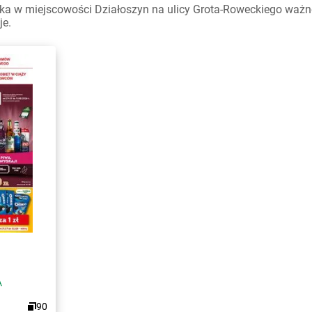
a w miejscowości Działoszyn na ulicy Grota-Roweckiego ważne w
je.
A
90