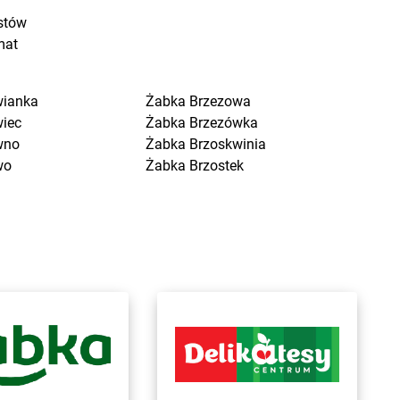
stów
mat
wianka
Żabka
Brzezowa
wiec
Żabka
Brzezówka
wno
Żabka
Brzoskwinia
wo
Żabka
Brzostek
a Kościelna
Żabka
Brzoza
cin Duży
Żabka
Brzozów
ygniew
Żabka
Brzozówka
ytuchom
Żabka
Bucz
 Wola
Żabka
Buczkowice
n
Żabka
Budziechów
ce
Żabka
Budziszewice
iewo
Żabka
Budzów
sk
Żabka
Budzyń
na
Żabka
Bujaków