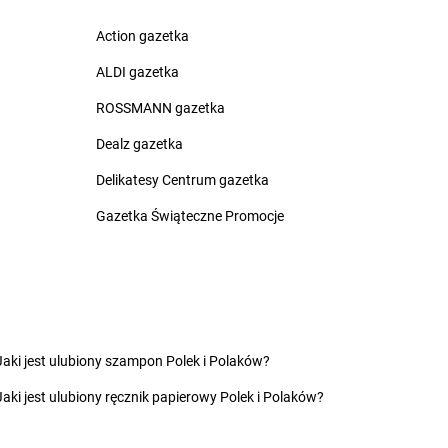
zna
nica
Action gazetka
nio
ALDI gazetka
yn
Żabka
Czekanka
ROSSMANN gazetka
owice
Żabka
Czekanów
c
Dealz gazetka
Żabka
Czeladź
Żabka
Czempiń
Delikatesy Centrum gazetka
as
Żabka
Czerlejno
nka
Gazetka Świąteczne Promocje
Żabka
Czermin
ice Duże
Żabka
Czerna
z
Żabka
Czernica
ec
Żabka
Czernichów
inek
Żabka
Czerniec
ury
Żabka
Czernikowo
ków
Żabka
Czersk
Jaki jest ulubiony szampon Polek i Polaków?
a Białostocka
Żabka
Czerwieńsk
Jaki jest ulubiony ręcznik papierowy Polek i Polaków?
na Dąbrówka
Żabka
Czerwionka-Leszczyny
a Wieś
Żabka
Czerwonak