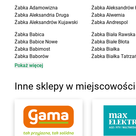
Żabka
Adamowizna
Żabka
Aleksandrów 
Żabka
Aleksandria Druga
Żabka
Alwernia
Żabka
Aleksandrów Kujawski
Żabka
Andrespol
Żabka
Babica
Żabka
Biała Rawska
Żabka
Babice Nowe
Żabka
Białe Błota
Żabka
Babimost
Żabka
Białka
Żabka
Baborów
Żabka
Białka Tatrza
Żabka
Baboszewo
Żabka
Białobrzegi
Pokaż więcej
Żabka
Bachowice
Żabka
Białogard
Żabka
Bądkowo
Żabka
Białogóra
Inne sklepy w miejscowości
Żabka
Bąków
Żabka
Białośliwie
Żabka
Bałtów
Żabka
Białowieża
Żabka
Banino
Żabka
Biały Dunajec
Żabka
Baniocha
Żabka
Białystok
Żabka
Baranowo
Żabka
Bibice
Żabka
Barcin
Żabka
Biczyce Doln
Żabka
Barczewo
Żabka
Biecz