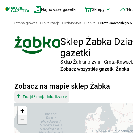
Najnowsze gazetki
Sklepy
Hit
Strona główna
>
Lokalizacje
>
Działoszyn
>
Żabka
>
Grota-Roweckiego 6,
Sklep Żabka Dzia
gazetki
Sklep Żabka przy ul. Grota-Roweck
Zobacz wszystkie gazetki Żabka
Zobacz na mapie sklep Żabka
Znajdź moją lokalizację
+
−