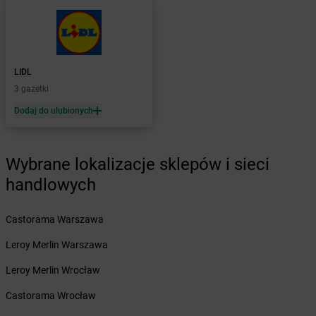
Żabka
Bohater
Żabka
Bojano
Żabka
Bojszowy
Żabka
Bolechowo
LIDL
Żabka
Bolęcin
3 gazetki
Żabka
Bolesław
Dodaj do ulubionych
Żabka
Bolesławiec
Żabka
Bolewice
Żabka
Bolków
Wybrane lokalizacje sklepów i sieci
Żabka
Bolszewo
handlowych
Żabka
Bońki
Żabka
Borawe
Żabka
Borek Stary
Castorama Warszawa
Żabka
Borek Wielkopolski
Leroy Merlin Warszawa
Żabka
Borkowo
Żabka
Borne Sulinowo
Leroy Merlin Wrocław
Żabka
Boronów
Castorama Wrocław
Żabka
Borowa