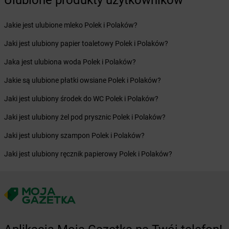
Ulubione produkty użytkowników
Żabka
Brzoskwinia
Żabka
Brzostek
Jakie jest ulubione mleko Polek i Polaków?
Żabka
Brzoza
Jaki jest ulubiony papier toaletowy Polek i Polaków?
Żabka
Brzozów
Żabka
Brzozówka
Jaka jest ulubiona woda Polek i Polaków?
Żabka
Bucz
Jakie są ulubione płatki owsiane Polek i Polaków?
Żabka
Buczkowice
Żabka
Budziechów
Jaki jest ulubiony środek do WC Polek i Polaków?
Żabka
Budziszewice
Jaki jest ulubiony żel pod prysznic Polek i Polaków?
Żabka
Budzów
Żabka
Budzyń
Jaki jest ulubiony szampon Polek i Polaków?
Żabka
Bujaków
Jaki jest ulubiony ręcznik papierowy Polek i Polaków?
Żabka
Buk
Żabka
Bukowiec
Żabka
Bukowina Tatrzańska
Żabka
Bukowno
Żabka
Bulowice
Żabka
Busko-Zdrój