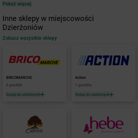
Pokaż więcej
Żabka
Antonie
Żabka
Augustów
Inne sklepy w miejscowości
Żabka
Automat
Dzierżoniów
Żabka
Babica
Zobacz wszystkie sklepy
Żabka
Babice Nowe
Żabka
Babimost
Żabka
Baborów
Żabka
Baboszewo
Żabka
Bachowice
Żabka
Bądkowo
BRICOMARCHE
Action
Żabka
Bąków
6 gazetek
1 gazetka
Żabka
Bałtów
Dodaj do ulubionych
Dodaj do ulubionych
Żabka
Banino
Żabka
Baniocha
Żabka
Baranowo
Żabka
Barcin
Żabka
Barczewo
Żabka
Bardo