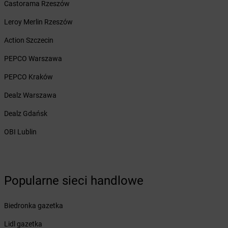
Żabka
Borowianka
Castorama Rzeszów
Żabka
Borówiec
Leroy Merlin Rzeszów
Żabka
Borówno
Żabka
Borowo
Action Szczecin
Żabka
Boruja Kościelna
PEPCO Warszawa
Żabka
Borzęcin Duży
Żabka
Borzygniew
PEPCO Kraków
Żabka
Borzytuchom
Dealz Warszawa
Żabka
Boża Wola
Żabka
Bralin
Dealz Gdańsk
Żabka
Branice
OBI Lublin
Żabka
Braniewo
Żabka
Brańsk
Żabka
Brenna
Żabka
Brodnica
Popularne sieci handlowe
Żabka
Brodnica Górna
Żabka
Brodowo
Biedronka gazetka
Żabka
Brody
Żabka
Brojce
Lidl gazetka