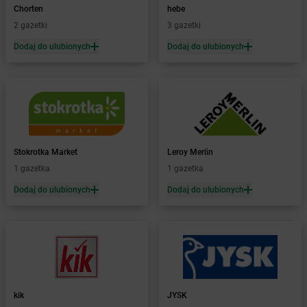
Żabka
Barlinek
Chorten
hebe
Żabka
Barniewice
2 gazetki
3 gazetki
Żabka
Bartąg
Dodaj do ulubionych
Dodaj do ulubionych
Żabka
Bartoszyce
Żabka
Baruchowo
Żabka
Barwałd Średni
Żabka
Barwice
Żabka
Bażanowice
Żabka
Bęczków
Stokrotka Market
Leroy Merlin
Żabka
Będzin
1 gazetka
1 gazetka
Żabka
Bełchatów
Żabka
Bełsznica
Dodaj do ulubionych
Dodaj do ulubionych
Żabka
Bełżyce
Żabka
Bestwina
Żabka
Bestwinka
Żabka
Bezrzecze
Żabka
BG1
Żabka
Biała
kik
JYSK
Żabka
Biała Druga