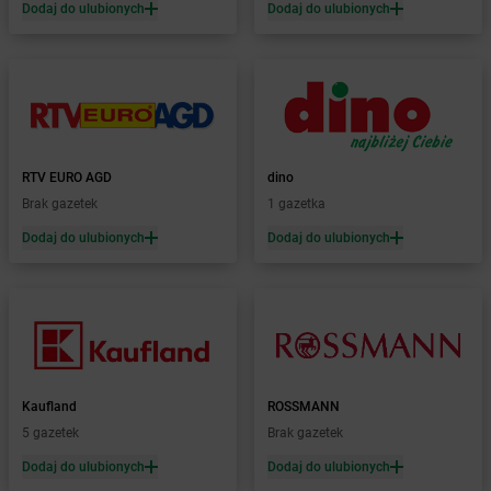
Żabka
Bielawa
Dodaj do ulubionych
Dodaj do ulubionych
Żabka
Bielsk
Żabka
Bielsk Podlaski
Żabka
Bielsko
Żabka
Bielsko-Biała
Żabka
Bieniewice
Żabka
Bieruń
RTV EURO AGD
dino
Żabka
Biery
Brak gazetek
1 gazetka
Żabka
Bieżuń
Dodaj do ulubionych
Dodaj do ulubionych
Żabka
Bilcza
Żabka
Biłgoraj
Żabka
Biórków Mały
Żabka
Biskupice
Żabka
Biskupiec
Żabka
Biskupów
Żabka
Blachownia
Kaufland
ROSSMANN
Żabka
Błażejewo
5 gazetek
Brak gazetek
Żabka
Błażowa
Dodaj do ulubionych
Dodaj do ulubionych
Żabka
Blizne Łaszczyńskiego