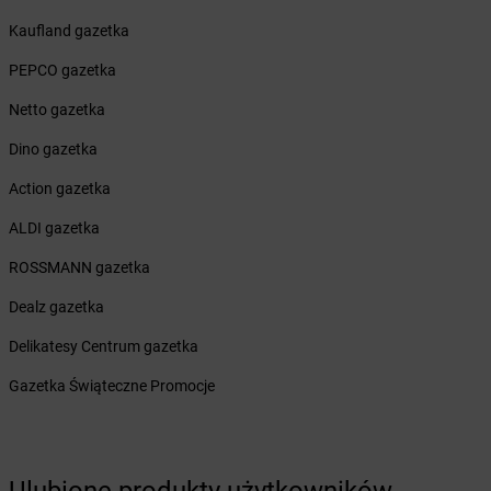
Żabka
Bronina
Kaufland gazetka
Żabka
Brudzeń Duży
Żabka
Bruskowo Wielkie
PEPCO gazetka
Żabka
Brusy
Netto gazetka
Żabka
Brwinów
Żabka
Brynica
Dino gazetka
Żabka
Brzączowice
Action gazetka
Żabka
Brzeg
Żabka
Brzeg Dolny
ALDI gazetka
Żabka
Brześć Kujawski
ROSSMANN gazetka
Żabka
Brzesko
Żabka
Brzeszcze
Dealz gazetka
Żabka
Brzezia Łąka
Delikatesy Centrum gazetka
Żabka
Brzeziny
Żabka
Brzezna
Gazetka Świąteczne Promocje
Żabka
Brzeźnica
Żabka
Brzeźnio
Żabka
Brzezowa
Żabka
Brzezówka