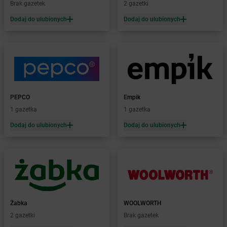
Brak gazetek
2 gazetki
Żabka
Biała Piska
Dodaj do ulubionych
Dodaj do ulubionych
Żabka
Biała Podlaska
Żabka
Biała Rawska
Żabka
Białe Błota
Żabka
Białka
Żabka
Białka Tatrzańska
Żabka
Białobrzegi
Żabka
Białogard
PEPCO
Empik
Żabka
Białogóra
1 gazetka
1 gazetka
Żabka
Białośliwie
Dodaj do ulubionych
Dodaj do ulubionych
Żabka
Białowieża
Żabka
Biały Dunajec
Żabka
Białystok
Żabka
Bibice
Żabka
Biczyce Dolne
Żabka
Biecz
Żabka
WOOLWORTH
Żabka
Biedrusko
2 gazetki
Brak gazetek
Żabka
Bielany Wrocławskie