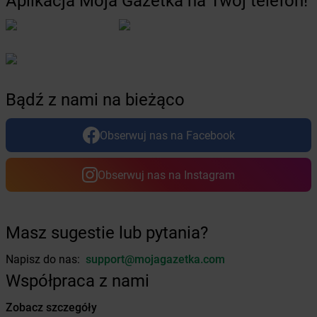
Aplikacja Moja Gazetka na Twój telefon!
Żabka
Bychawa
Żabka
Bycina
Żabka
Byczyna
Żabka
Bydgoszcz
Żabka
Bydlin
Żabka
Bydlino
Bądź z nami na bieżąco
Żabka
Bystra
Żabka
Bystra Podhalańska
Obserwuj nas na Facebook
Żabka
Bystry
Żabka
Bystrzyca
Żabka
Bystrzyca Kłodzka
Obserwuj nas na Instagram
Żabka
Bytom
Żabka
Bytów
Masz sugestie lub pytania?
Żabka
Cedynia
Żabka
Cegłów
Napisz do nas:
support@mojagazetka.com
Żabka
Cekcyn
Współpraca z nami
Żabka
Ceków
Żabka
Celestynów
Zobacz szczegóły