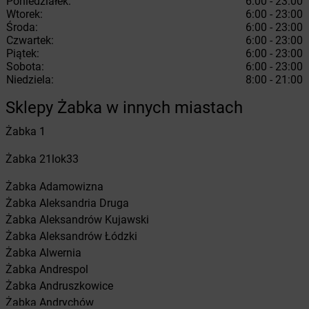
Poniedziałek:
6:00 - 23:00
Wtorek:
6:00 - 23:00
Środa:
6:00 - 23:00
Czwartek:
6:00 - 23:00
Piątek:
6:00 - 23:00
Sobota:
6:00 - 23:00
Niedziela:
8:00 - 21:00
Sklepy Żabka w innych miastach
Żabka
1
Żabka
21lok33
Żabka
Adamowizna
Żabka
Aleksandria Druga
Żabka
Aleksandrów Kujawski
Żabka
Aleksandrów Łódzki
Żabka
Alwernia
Żabka
Andrespol
Żabka
Andruszkowice
Żabka
Andrychów