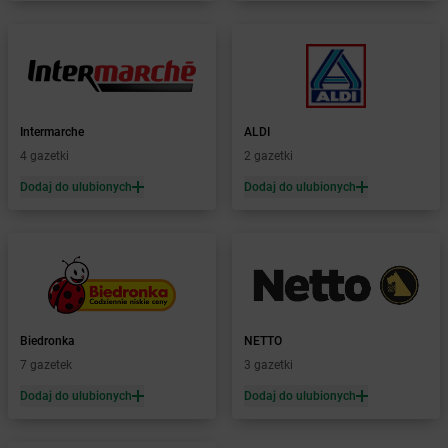
Żabka
Bliżyn
Żabka
Blok Dobryszyce
Żabka
Błonie
Żabka
Bobolice
Żabka
Bobolin
Żabka
Intermarche
Bobowa
ALDI
Żabka
4 gazetki
Bobrek
2 gazetki
Żabka
Bobrowniki
Dodaj do ulubionych
Dodaj do ulubionych
Żabka
Bochnia
Żabka
Bodzechów
Żabka
Bodzentyn
Żabka
Bogatki
Żabka
Bogatynia
Żabka
Bogdaniec
Biedronka
NETTO
Żabka
Bogdanowo
7 gazetek
3 gazetki
Żabka
Boguchwała
Żabka
Dodaj do ulubionych
Boguchwałowice
Dodaj do ulubionych
Żabka
Boguszów-Gorce
Żabka
Boguszyce