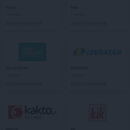
NETTO
Choszczno
Topaz
hebe
NETTO
Chrzanów
1 gazetka
3 gazetki
NETTO
Chrząstowice
NETTO
Ciechocinek
Dodaj do ulubionych
Dodaj do ulubionych
NETTO
Cieszyn
NETTO
Czaplinek
NETTO
Czarna Białostocka
NETTO
Czarnków
NETTO
Czechowice-Dziedzice
NETTO
Czeladź
max ELEKTRO
LEWIATAN
NETTO
Czersk
1 gazetka
4 gazetki
NETTO
Czerwionka-Leszczyny
Dodaj do ulubionych
Dodaj do ulubionych
NETTO
Częstochowa
NETTO
Człuchów
NETTO
Dąbrowa Górnicza
NETTO
Darłowo
NETTO
Dęblin
NETTO
Dębno
kakto.pl
kik