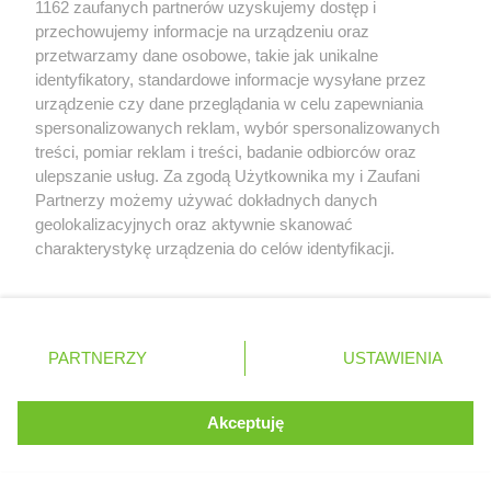
NETTO
Muszyna
1162 zaufanych partnerów uzyskujemy dostęp i
Retail Radar – analiza rynku
przechowujemy informacje na urządzeniu oraz
NETTO
Mysłakowice
przetwarzamy dane osobowe, takie jak unikalne
NETTO
Myślenice
identyfikatory, standardowe informacje wysyłane przez
NETTO
Myślibórz
Wasze ulubione produkty
urządzenie czy dane przeglądania w celu zapewniania
NETTO
Mysłowice
spersonalizowanych reklam, wybór spersonalizowanych
NETTO
Myszków
Regulamin serwisu i polityka prywatności
treści, pomiar reklam i treści, badanie odbiorców oraz
ulepszanie usług. Za zgodą Użytkownika my i Zaufani
NETTO
Nadarzyn
Mapa strony
Partnerzy możemy używać dokładnych danych
NETTO
Nakło nad Notecią
geolokalizacyjnych oraz aktywnie skanować
NETTO
Namysłów
Zawsze najnowsze gazetki w naszej
Wszystkie miasta z lokalizacjami sklepów
charakterystykę urządzenia do celów identyfikacji.
NETTO
Nasielsk
Ponieważ cenimy Twoją prywatność, prosimy o zgodę na
aplikacji
NETTO
Netto
korzystanie z tych technologii poprzez kliknięcie
NETTO
Nidzica
„Akceptuję”. Zgoda jest dobrowolna i zawsze możesz ją
NETTO
Niemodlin
+ 1,5 mln zadowolonych kupujących
zmienić/wycofać klikając przycisk ustawień prywatności
Polska
Czechy
Ukraina
Litwa
Słowacja
Rumunia
PARTNERZY
USTAWIENIA
NETTO
Niepołomice
znajdujący się w lewym dolnym rogu strony
NETTO
Nisko
. Niektóre rodzaje przetwarzania danych nie wymagają
NETTO
Nowe Lipiny
Akceptuję
zgody użytkownika, ale masz prawo sprzeciwić się
NETTO
Nowe Miasto Lubawskie
©
2026
Moja Gazetka Sp. z o.o.
Kontynuuj na stronie
takiemu przetwarzaniu. Preferencje będą miały
NETTO
Nowogard
zastosowania tylko na tej witrynie.