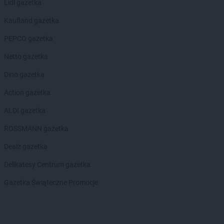
Lidl gazetka
NETTO
Łask
Kaufland gazetka
NETTO
Łaziska Górne
NETTO
Łęczna
PEPCO gazetka
NETTO
Łęczyca
Netto gazetka
NETTO
Łobez
NETTO
Łodygowice
Dino gazetka
NETTO
Łódź
Action gazetka
NETTO
Łomianki
NETTO
Łosice
ALDI gazetka
NETTO
Łowicz
ROSSMANN gazetka
NETTO
Łuków
Dealz gazetka
NETTO
Lębork
NETTO
Lędziny
Delikatesy Centrum gazetka
NETTO
Legionowo
Gazetka Świąteczne Promocje
NETTO
Legnica
NETTO
Lesko
NETTO
Leszno
NETTO
Libiąż