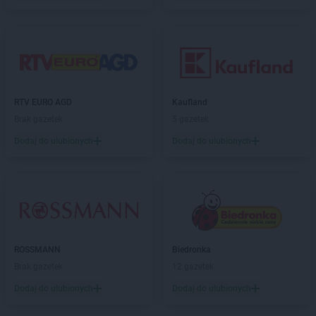
NETTO
Iława
NETTO
Inowrocław
NETTO
Jaktorów
NETTO
Jarocin
NETTO
Jastrowie
RTV EURO AGD
Kaufland
NETTO
Jastrzębie-Zdrój
Brak gazetek
5 gazetek
NETTO
Jawor
Dodaj do ulubionych
Dodaj do ulubionych
NETTO
Jaworze
NETTO
Jaworzno
NETTO
Jędrzejów
NETTO
Jelenia Góra
NETTO
Jelonek
NETTO
Józefów
ROSSMANN
Biedronka
NETTO
Kalisz
Brak gazetek
12 gazetek
NETTO
Kamień Pomorski
Dodaj do ulubionych
Dodaj do ulubionych
NETTO
Kamionki
NETTO
Karpacz