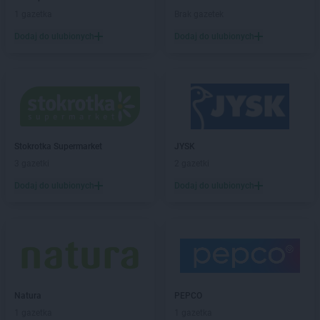
NETTO
Dobra
1 gazetka
Brak gazetek
NETTO
Dobre Miasto
Dodaj do ulubionych
Dodaj do ulubionych
NETTO
Dobrzeń Wielki
NETTO
Drawsko Pomorskie
NETTO
Drezdenko
NETTO
Działdowo
NETTO
Dzierzgoń
NETTO
Dzierżoniów
Stokrotka Supermarket
JYSK
NETTO
Ełk
3 gazetki
2 gazetki
NETTO
Gajków
Dodaj do ulubionych
Dodaj do ulubionych
NETTO
Garwolin
NETTO
Gdańsk
NETTO
Gdynia
NETTO
Gliwice
NETTO
Głogów
NETTO
Głuchołazy
Natura
PEPCO
NETTO
Gniew
1 gazetka
1 gazetka
NETTO
Gniewkowo