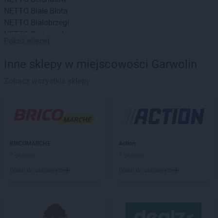
NETTO
Białe Błota
NETTO
Białobrzegi
NETTO
Białogard
Pokaż więcej
NETTO
Białystok
NETTO
Bielany Wrocławskie
Inne sklepy w miejscowości Garwolin
NETTO
Bielawa
NETTO
Zobacz wszystkie sklepy
Bielsko-Biała
NETTO
Biłgoraj
NETTO
Biskupiec
NETTO
Blizne Jasińskiego
NETTO
Błonie
NETTO
Bochnia
BRICOMARCHE
Action
NETTO
Bogatynia
7 gazetek
1 gazetka
NETTO
Bolechowo
Dodaj do ulubionych
Dodaj do ulubionych
NETTO
Bolszewo
NETTO
Borzęcin Mały
NETTO
Braniewo
NETTO
Brodnica