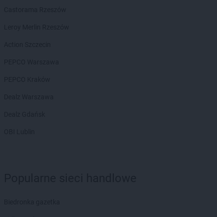
Castorama Rzeszów
NETTO
Kościan
NETTO
Kościerzyna
Leroy Merlin Rzeszów
NETTO
Kostrzyn
Action Szczecin
NETTO
Kostrzyn nad Odrą
NETTO
Koszalin
PEPCO Warszawa
NETTO
Kowale
PEPCO Kraków
NETTO
Kowary
NETTO
Koziegłowy
Dealz Warszawa
NETTO
Kozienice
Dealz Gdańsk
NETTO
Kożuchy
NETTO
Kraków
OBI Lublin
NETTO
Kraśnik
NETTO
Krosno Odrzańskie
NETTO
Krotoszyn
NETTO
Kurzelów
Popularne sieci handlowe
NETTO
Kwidzyn
Biedronka gazetka
NETTO
Łabiszyn
NETTO
Łącko