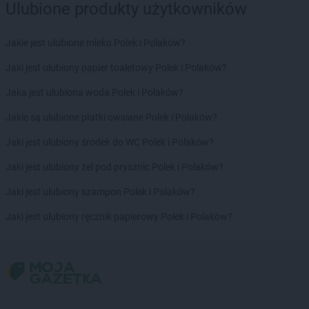
Ulubione produkty użytkowników
NETTO
Limanowa
NETTO
Lipnik
Jakie jest ulubione mleko Polek i Polaków?
NETTO
Lipno
NETTO
Lipsko
Jaki jest ulubiony papier toaletowy Polek i Polaków?
NETTO
Lubaczów
Jaka jest ulubiona woda Polek i Polaków?
NETTO
Lubań
NETTO
Lubartów
Jakie są ulubione płatki owsiane Polek i Polaków?
NETTO
Lubawa
Jaki jest ulubiony środek do WC Polek i Polaków?
NETTO
Lubicz Górny
NETTO
Lubin
Jaki jest ulubiony żel pod prysznic Polek i Polaków?
NETTO
Lubliniec
Jaki jest ulubiony szampon Polek i Polaków?
NETTO
Luboń
NETTO
Lubsko
Jaki jest ulubiony ręcznik papierowy Polek i Polaków?
NETTO
Luzino
NETTO
Lwówek Śląski
NETTO
Maków Podhalański
NETTO
Malbork
NETTO
Marki