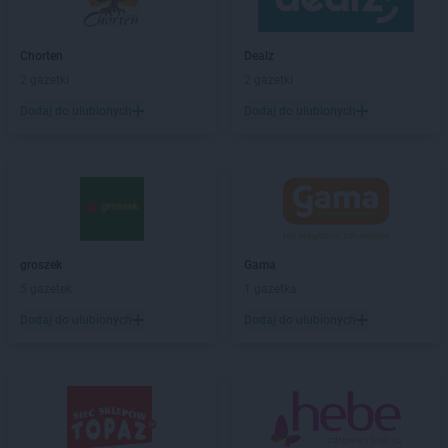
NETTO
Brwinów
NETTO
Brzeg
NETTO
Brzeg Dolny
Chorten
Dealz
NETTO
Brzeszcze
2 gazetki
2 gazetki
NETTO
Brzozów
Dodaj do ulubionych
Dodaj do ulubionych
NETTO
Buk
NETTO
Bydgoszcz
NETTO
Bystrzyca Kłodzka
NETTO
Bytom
NETTO
Bytów
NETTO
Chełmno
groszek
Gama
NETTO
Chełmża
5 gazetek
1 gazetka
NETTO
Chocianów
Dodaj do ulubionych
Dodaj do ulubionych
NETTO
Chodzież
NETTO
Chojna
NETTO
Chojnice
NETTO
Chojnów
NETTO
Chorzów