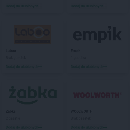
NETTO
Gniezno
Dodaj do ulubionych
Dodaj do ulubionych
NETTO
Gołdap
NETTO
Goleniów
NETTO
Gołków
NETTO
Golub-Dobrzyń
NETTO
Góra
NETTO
Góra Kalwaria
Laboo
Empik
NETTO
Gorzów Wielkopolski
Brak gazetek
1 gazetka
NETTO
Gostyń
Dodaj do ulubionych
Dodaj do ulubionych
NETTO
Gostynin
NETTO
Gródków
NETTO
Grodzisk Mazowiecki
NETTO
Grodzisk Wielkopolski
NETTO
Grodzisko
NETTO
Grudziądz
NETTO
Gryfice
Żabka
WOOLWORTH
NETTO
Gryfino
2 gazetki
Brak gazetek
NETTO
Gubin
Dodaj do ulubionych
Dodaj do ulubionych