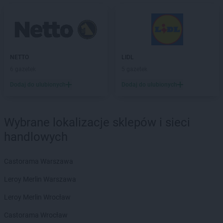
NETTO
Katowice
NETTO
Kazimierza Wielka
NETTO
Kędzierzyn-Koźle
NETTO
Kępno
NETTO
Kętrzyn
NETTO
LIDL
NETTO
Kęty
6 gazetek
5 gazetek
NETTO
Kielce
Dodaj do ulubionych
Dodaj do ulubionych
NETTO
Kłaj
NETTO
Kłobuck
NETTO
Kłodawa
Wybrane lokalizacje sklepów i sieci
NETTO
Kluczbork
handlowych
NETTO
Knurów
NETTO
Kolbudy
Castorama Warszawa
NETTO
Koło
NETTO
Kołobrzeg
Leroy Merlin Warszawa
NETTO
Komorniki
Leroy Merlin Wrocław
NETTO
Konin
NETTO
Końskie
Castorama Wrocław
NETTO
Kórnik