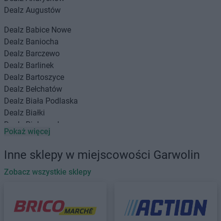
Dealz
Augustów
Dealz
Babice Nowe
Dealz
Baniocha
Dealz
Barczewo
Dealz
Barlinek
Dealz
Bartoszyce
Dealz
Bełchatów
Dealz
Biała Podlaska
Dealz
Białki
Dealz
Białogard
Pokaż więcej
Dealz
Białystok
Dealz
Bielany Wrocławskie
Inne sklepy w miejscowości Garwolin
Dealz
Bielawa
Dealz
Zobacz wszystkie sklepy
Bielsko-Biała
Dealz
Biłgoraj
Dealz
Bochnia
Dealz
Boguszów-Gorce
Dealz
Braniewo