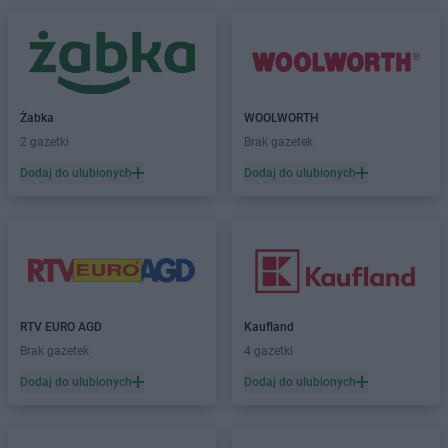
Dealz
Lipienice
Dealz
Lipnik
Dealz
Lubawa
Dealz
Lubin
Dealz
Lublin
Żabka
WOOLWORTH
Dealz
Łęczna
2 gazetki
Brak gazetek
Dealz
Łochów
Dodaj do ulubionych
Dodaj do ulubionych
Dealz
Łódź
Dealz
Łomża
Dealz
Łowicz
Dealz
Malbork
Dealz
Marcinkowo
Dealz
Międzyrzec Podlaski
RTV EURO AGD
Kaufland
Dealz
Mielec
Brak gazetek
4 gazetki
Dealz
Mikołów
Dodaj do ulubionych
Dodaj do ulubionych
Dealz
Mińsk Mazowiecki
Dealz
Mława
Dealz
Mosina