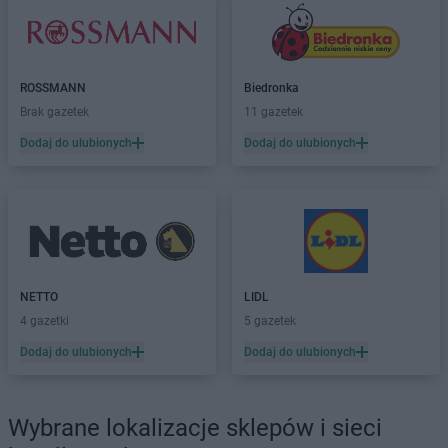
Dealz
Myślibórz
Dealz
Mysłowice
Dealz
Nakło nad Notecią
ROSSMANN
Biedronka
Dealz
Nidzica
Brak gazetek
11 gazetek
Dealz
Nowa Sól
Dodaj do ulubionych
Dodaj do ulubionych
Dealz
Nowy Dwór Gdański
Dealz
Nowy Sącz
Dealz
Nowy Targ
Dealz
Nysa
Dealz
Oława
Dealz
Oleśnica
NETTO
LIDL
Dealz
Olkusz
4 gazetki
5 gazetek
Dealz
Olsztyn
Dodaj do ulubionych
Dodaj do ulubionych
Dealz
Opoczno
Dealz
Opole
Dealz
Ostróda
Wybrane lokalizacje sklepów i sieci
Dealz
Ostrołęka