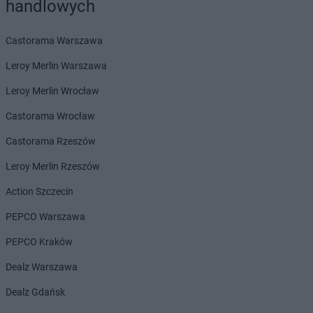
handlowych
Dealz
Ostrów Mazowiecka
Dealz
Ostrów Wielkopolski
Castorama Warszawa
Dealz
Ostrzeszów
Dealz
Oświęcim
Leroy Merlin Warszawa
Dealz
Otwock
Leroy Merlin Wrocław
Dealz
Ozorków
Castorama Wrocław
Dealz
Pabianice
Dealz
Piaseczno
Castorama Rzeszów
Dealz
Piastów
Leroy Merlin Rzeszów
Dealz
Piekary Śląskie
Dealz
Piła
Action Szczecin
Dealz
Pionki
PEPCO Warszawa
Dealz
Piotrków Trybunalski
Dealz
Płock
PEPCO Kraków
Dealz
Płońsk
Dealz Warszawa
Dealz
Połaniec
Dealz
Polkowice
Dealz Gdańsk
Dealz
Poznań