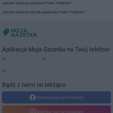
Dealz
Suchy Las
Jaki jest ulubiony szampon Polek i Polaków?
Dealz
Sulechów
Jaki jest ulubiony ręcznik papierowy Polek i Polaków?
Dealz
Suwałki
Dealz
Swarzędz
Dealz
Syców
Dealz
Szamotuły
Dealz
Szczecin
Dealz
Szczecinek
Aplikacja Moja Gazetka na Twój telefon!
Dealz
Środa Wielkopolska
Dealz
Świdnica
Dealz
Świdnik
Dealz
Świebodzin
Dealz
Świecie
Bądź z nami na bieżąco
Dealz
Świerklaniec
Dealz
Świętochłowice
Obserwuj nas na Facebook
Dealz
Świnoujście
Dealz
Tarnów
Obserwuj nas na Instagram