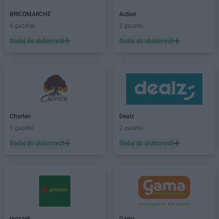
Dealz
Brzeg
BRICOMARCHE
Action
Dealz
Budzistowo
6 gazetek
2 gazetki
Dealz
Busko-Zdrój
Dodaj do ulubionych
Dodaj do ulubionych
Dealz
Bydgoszcz
Dealz
Bytom
Dealz
Bytów
Dealz
Chełm
Dealz
Chełmno
Dealz
Chorzów
Chorten
Dealz
Dealz
Ciechocinek
2 gazetki
2 gazetki
Dealz
Czechowice-Dziedzice
Dodaj do ulubionych
Dodaj do ulubionych
Dealz
Czerwionka-Leszczyny
Dealz
Częstochowa
Dealz
Dębica
Dealz
Dobrzykowice
Dealz
Drawsko Pomorskie
groszek
Gama