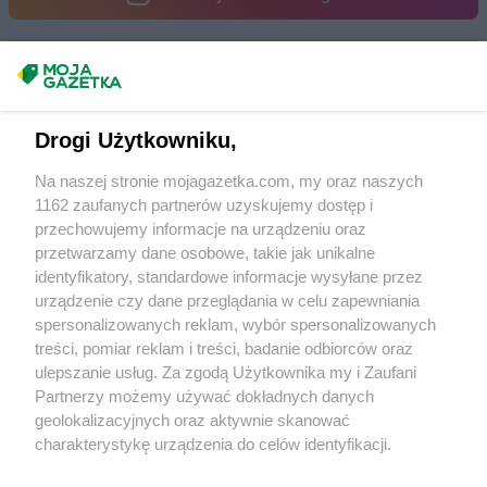
Dealz
Tczew
Dealz
Tomaszów Lubelski
Dealz
Toruń
Masz sugestie lub pytania?
Dealz
Trzcianka
Dealz
Trzebinia
Napisz do nas:
support@mojagazetka.com
Dealz
Tuchola
Drogi Użytkowniku,
Współpraca z nami
Dealz
Turek
Na naszej stronie mojagazetka.com, my oraz naszych
Dealz
Tychy
Zobacz szczegóły
1162 zaufanych partnerów uzyskujemy dostęp i
Retail Radar – analiza rynku
przechowujemy informacje na urządzeniu oraz
Dealz
Ustroń
przetwarzamy dane osobowe, takie jak unikalne
Dealz
Wąbrzeźno
identyfikatory, standardowe informacje wysyłane przez
Wasze ulubione produkty
Dealz
Wągrowiec
urządzenie czy dane przeglądania w celu zapewniania
spersonalizowanych reklam, wybór spersonalizowanych
Dealz
Warszawa
Regulamin serwisu i polityka prywatności
treści, pomiar reklam i treści, badanie odbiorców oraz
Dealz
Węgrów
ulepszanie usług. Za zgodą Użytkownika my i Zaufani
Dealz
Wieluń
Mapa strony
Partnerzy możemy używać dokładnych danych
Dealz
Władysławowo
geolokalizacyjnych oraz aktywnie skanować
Dealz
Włocławek
Wszystkie miasta z lokalizacjami sklepów
charakterystykę urządzenia do celów identyfikacji.
Dealz
Wodzisław Śląski
Ponieważ cenimy Twoją prywatność, prosimy o zgodę na
Dealz
Wojkowice