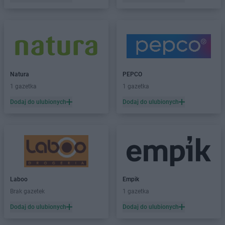
Dealz
Kolbuszowa
Dealz
Kolno
Dealz
Koło
Dealz
Kołobrzeg
Dealz
Konin
Dealz
Koszalin
Dealz
Koziegłowy
Natura
PEPCO
Dealz
Kraków
1 gazetka
1 gazetka
Dealz
Krapkowice
Dodaj do ulubionych
Dodaj do ulubionych
Dealz
Krosno
Dealz
Krotoszyn
Dealz
Kutno
Dealz
Lębork
Dealz
Legionowo
Dealz
Legnica
Laboo
Empik
Dealz
Leszno
Brak gazetek
1 gazetka
Dealz
Libiąż
Dodaj do ulubionych
Dodaj do ulubionych
Dealz
Limanowa