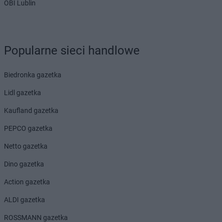
OBI Lublin
Dealz
Prabuty
Dealz
Pruszków
Dealz
Przasnysz
Dealz
Przeworsk
Popularne sieci handlowe
Dealz
Przysucha
Dealz
Pszczyna
Biedronka gazetka
Dealz
Puławy
Dealz
Pułtusk
Lidl gazetka
Dealz
Pyskowice
Kaufland gazetka
Dealz
Rabka-Zdrój
PEPCO gazetka
Dealz
Radom
Dealz
Radomsko
Netto gazetka
Dealz
Reda
Dino gazetka
Dealz
Rogoźno
Dealz
Ropczyce
Action gazetka
Dealz
Różanki
ALDI gazetka
Dealz
Ruda Śląska
Dealz
Rumia
ROSSMANN gazetka