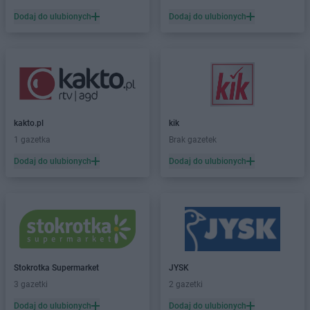
Dealz
Iława
Dodaj do ulubionych
Dodaj do ulubionych
Dealz
Inowrocław
Dealz
Jabłonna
Dealz
Jarocin
Dealz
Jasło
Dealz
Jastrowie
Dealz
Jastrzębie-Zdrój
kakto.pl
kik
Dealz
Jaworzno
1 gazetka
Brak gazetek
Dealz
Jelenia Góra
Dodaj do ulubionych
Dodaj do ulubionych
Dealz
Kalisz
Dealz
Katowice
Dealz
Kędzierzyn-Koźle
Dealz
Kępno
Dealz
Kielce
Dealz
Kiełczewo
Stokrotka Supermarket
JYSK
Dealz
Kłodzko
3 gazetki
2 gazetki
Dealz
Knurów
Dodaj do ulubionych
Dodaj do ulubionych