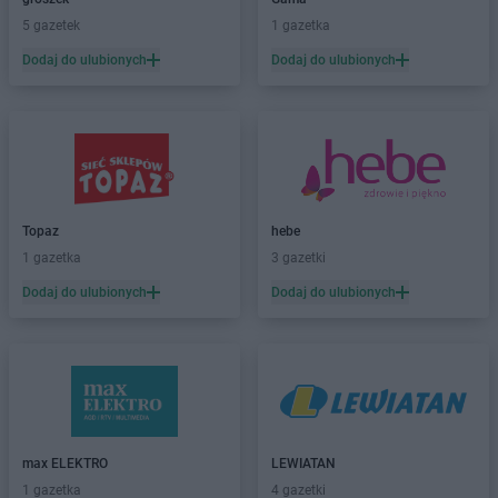
Dealz
Elbląg
5 gazetek
1 gazetka
Dealz
Ełk
Dodaj do ulubionych
Dodaj do ulubionych
Dealz
Garwolin
Dealz
Gdańsk
Dealz
Gdynia
Dealz
Gliwice
Dealz
Głogów
Dealz
Gniezno
Topaz
hebe
Dealz
Gorlice
1 gazetka
3 gazetki
Dealz
Gorzów Wielkopolski
Dealz
Gostynin
Dodaj do ulubionych
Dodaj do ulubionych
Dealz
Grodzisk Mazowiecki
Dealz
Grodzisk Wielkopolski
Dealz
Grudziądz
Dealz
Gryfice
Dealz
Gubin
max ELEKTRO
LEWIATAN
Dealz
Hrubieszów
1 gazetka
4 gazetki