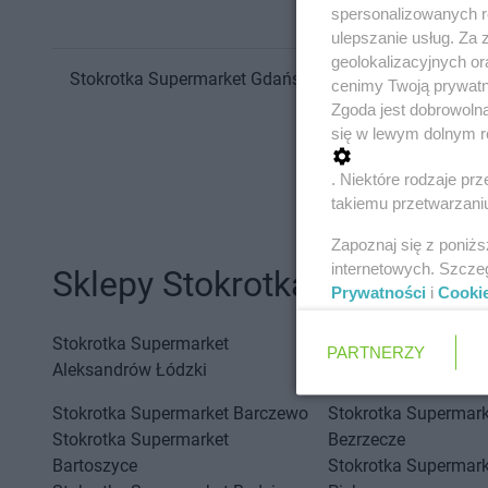
spersonalizowanych re
ulepszanie usług. Za
geolokalizacyjnych or
Stokrotka Supermarket
Gdańsk
Pólnicy 9
cenimy Twoją prywatno
Zgoda jest dobrowoln
się w lewym dolnym r
. Niektóre rodzaje p
takiemu przetwarzaniu
Zapoznaj się z poniż
internetowych. Szcze
Sklepy Stokrotka Supermark
Prywatności
i
Cooki
Stokrotka Supermarket
Stokrotka Supermark
PARTNERZY
Aleksandrów Łódzki
Stokrotka Supermarket
Barczewo
Stokrotka Supermark
Stokrotka Supermarket
Bezrzecze
Bartoszyce
Stokrotka Supermark