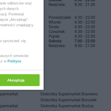
anie odbiorców oraz
Niedziela:
8:30 - 21:00
nych danych
kacji. Ponieważ
Poniedziałek:
6:30 - 22:00
ięcie „Akceptuję”.
Wtorek:
6:30 - 22:00
ywatności znajdujący
Środa:
6:30 - 22:00
Czwartek:
6:30 - 22:00
Piątek:
6:30 - 22:00
o sprzeciwić się
Sobota:
7:00 - 22:00
Niedziela:
8:00 - 21:00
 naszych serwisów
esz w
Polityce
Akceptuję
upermarket
Stokrotka Supermarket
Braniewo
Stokrotka Supermarket
Brzostek
upermarket
Stokrotka Supermarket
Brzóza