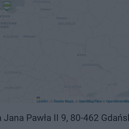
Leaflet
Stadia Maps
OpenMapTiles
OpenStreetM
|
©
, ©
©
a Jana Pawła II 9, 80-462 Gdańs