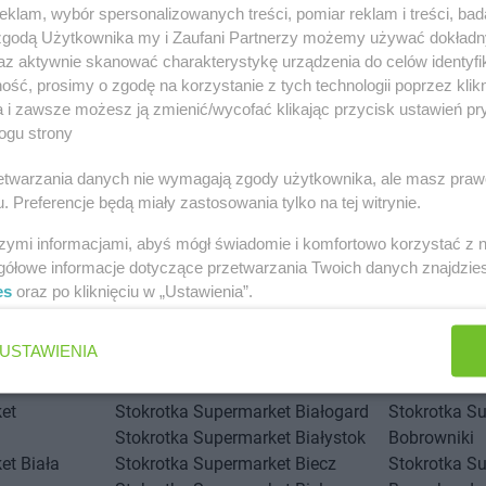
klam, wybór spersonalizowanych treści, pomiar reklam i treści, bad
 zgodą Użytkownika my i Zaufani Partnerzy możemy używać dokład
az aktywnie skanować charakterystykę urządzenia do celów identyfi
ść, prosimy o zgodę na korzystanie z tych technologii poprzez klikn
a i zawsze możesz ją zmienić/wycofać klikając przycisk ustawień pr
ogu strony
rzetwarzania danych nie wymagają zgody użytkownika, ale masz praw
. Preferencje będą miały zastosowania tylko na tej witrynie.
szymi informacjami, abyś mógł świadomie i komfortowo korzystać z
gółowe informacje dotyczące przetwarzania Twoich danych znajdzi
et w innych miastach
es
oraz po kliknięciu w „Ustawienia”.
et
Alwernia
Stokrotka Supermarket
USTAWIENIA
Augustów
et
Stokrotka Supermarket
Białogard
Stokrotka S
Stokrotka Supermarket
Białystok
Bobrowniki
et
Biała
Stokrotka Supermarket
Biecz
Stokrotka S