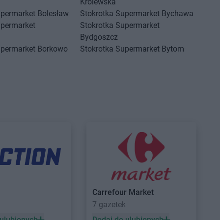
Królewska
upermarket
Bolesław
Stokrotka Supermarket
Bychawa
upermarket
Stokrotka Supermarket
Bydgoszcz
upermarket
Borkowo
Stokrotka Supermarket
Bytom
upermarket
Stokrotka Supermarket
Człuchów
a
upermarket
Stokrotka Supermarket
ce
Działdowo
upermarket
Dys
upermarket
Gorzów
Stokrotka Supermarket
Goworowo
upermarket
Gorzyce
Stokrotka Supermarket
Grodzisk
Carrefour Market
upermarket
Mazowiecki
a
7 gazetek
w Ukazowy
 ulubionych
Dodaj do ulubionych