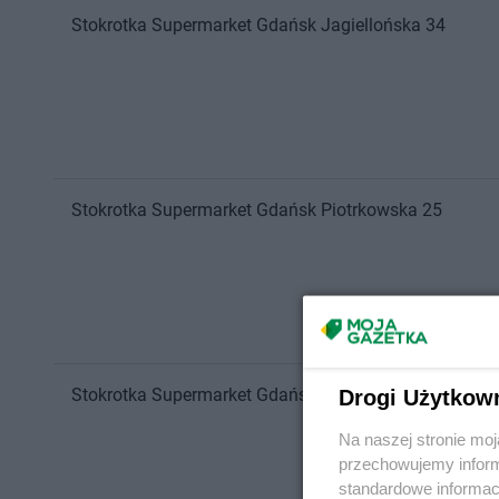
Stokrotka Supermarket
Gdańsk
Jagiellońska 34
Stokrotka Supermarket
Gdańsk
Piotrkowska 25
Stokrotka Supermarket
Gdańsk
aleja Jana Pawła II 9
Drogi Użytkow
Na naszej stronie mo
przechowujemy informa
standardowe informac