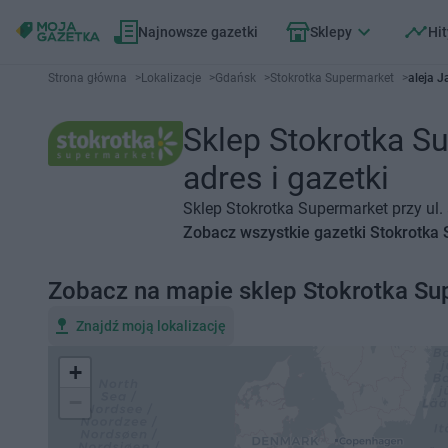
Najnowsze gazetki
Sklepy
Hit
Strona główna
>
Lokalizacje
>
Gdańsk
>
Stokrotka Supermarket
>
aleja J
Sklep Stokrotka Su
adres i gazetki
Sklep Stokrotka Supermarket przy ul.
Zobacz wszystkie gazetki Stokrotka
Zobacz na mapie sklep Stokrotka Su
Znajdź moją lokalizację
+
−