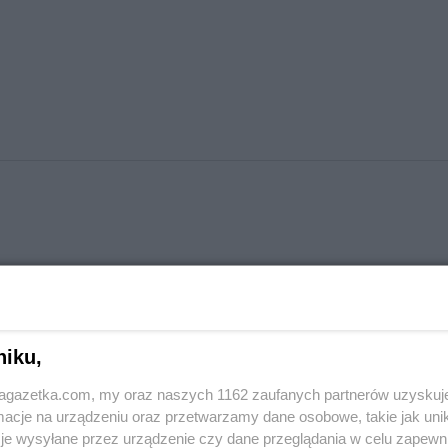
niku,
jagazetka.com, my oraz naszych 1162 zaufanych partnerów uzyskuj
cje na urządzeniu oraz przetwarzamy dane osobowe, takie jak unika
je wysyłane przez urządzenie czy dane przeglądania w celu zapewn