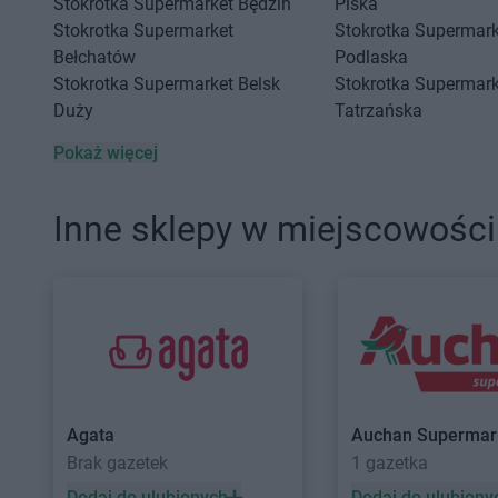
Stokrotka Supermarket
Będzin
Piska
Stokrotka Supermarket
Stokrotka Supermark
Bełchatów
Podlaska
Stokrotka Supermarket
Belsk
Stokrotka Supermark
Duży
Tatrzańska
Pokaż więcej
Stokrotka Supermarket
Cegłów
Stokrotka Supermark
Stokrotka Supermarket
Chałupki
Stokrotka Supermark
Inne sklepy w miejscowośc
Stokrotka Supermarket
Dąbrowa
Stokrotka Supermark
Górnicza
Dąbrowica
Stokrotka Supermarket
Elbląg
Stokrotka Supermark
Stokrotka Supermarket
Galewice
Stokrotka Supermark
Stokrotka Supermarket
Garbów
Giedlarowa
Stokrotka Supermarket
Garwolin
Stokrotka Supermark
Agata
Auchan Supermar
Stokrotka Supermarket
Gdańsk
Stokrotka Supermark
Brak gazetek
1 gazetka
Stokrotka Supermarket
Gdynia
Stokrotka Supermark
Dodaj do ulubionych
Dodaj do ulubiony