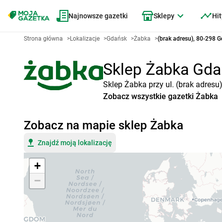
Najnowsze gazetki
Sklepy
Hit
Strona główna
>
Lokalizacje
>
Gdańsk
>
Żabka
>
(brak adresu), 80-298 
Sklep Żabka Gdań
Sklep Żabka przy ul. (brak adresu
Zobacz wszystkie gazetki Żabka
Zobacz na mapie sklep Żabka
Znajdź moją lokalizację
+
−