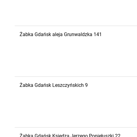
Żabka
Gdańsk
aleja Grunwaldzka 141
Żabka
Gdańsk
Leszczyńskich 9
Żabka
Gdańsk
Księdza Jerzego Popiełuszki 22