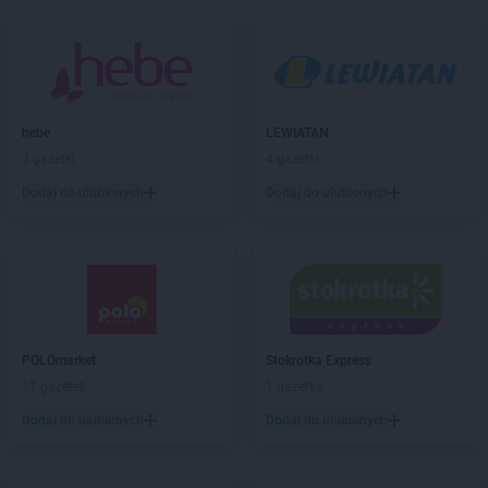
Stokrotka Market
Drelów
Stokrotka Market
Drezdenko
Stokrotka Market
Drygały
Stokrotka Market
Dzierżoniów
Stokrotka Market
Dziewkowice
hebe
LEWIATAN
3 gazetki
4 gazetki
Stokrotka Market
Elbląg
Stokrotka Market
Ełk
Dodaj do ulubionych
Dodaj do ulubionych
Stokrotka Market
Fabianki
Stokrotka Market
Filipów
Stokrotka Market
Firlej
Stokrotka Market
Frampol
Stokrotka Market
Gałków Mały
POLOmarket
Stokrotka Express
Stokrotka Market
Garbatka-Letnisko
11 gazetek
1 gazetka
Stokrotka Market
Gdańsk
Dodaj do ulubionych
Dodaj do ulubionych
Stokrotka Market
Gdynia
Stokrotka Market
Gliwice
Stokrotka Market
Gołąb