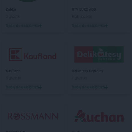
Stokrotka Market
Knurów
Żabka
RTV EURO AGD
Stokrotka Market
Kobyłka
2 gazetki
Brak gazetek
Stokrotka Market
Kochanów Wieniawski
Stokrotka Market
Kodeń
Dodaj do ulubionych
Dodaj do ulubionych
Stokrotka Market
Kolbuszowa
Stokrotka Market
Kołobrzeg
Stokrotka Market
Koluszki
Stokrotka Market
Komarów-Osada
Stokrotka Market
Komarówka Podlaska
Stokrotka Market
Końskie
Kaufland
Delikatesy Centrum
Stokrotka Market
Konstantynów-Kolonia
5 gazetek
1 gazetka
Stokrotka Market
Kostomłoty
Dodaj do ulubionych
Dodaj do ulubionych
Stokrotka Market
Koszalin
Stokrotka Market
Kozienice
Stokrotka Market
Krasienin-Kolonia
Stokrotka Market
Kraśniczyn
Stokrotka Market
Krasnopol
Stokrotka Market
Krasnosielc
Stokrotka Market
Krasnystaw