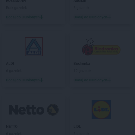
ROSSMANN
Auchan
Stokrotka Market
Krośniewice
Brak gazetek
5 gazetek
Stokrotka Market
Krynki
Dodaj do ulubionych
Dodaj do ulubionych
Stokrotka Market
Krzanowice
Stokrotka Market
Krzczonów
Stokrotka Market
Krzeszów
Stokrotka Market
Krzywda
Stokrotka Market
Księżpol
Stokrotka Market
Kutno
ALDI
Biedronka
Stokrotka Market
Łapiguz
6 gazetek
12 gazetek
Stokrotka Market
Łapsze Niżne
Dodaj do ulubionych
Dodaj do ulubionych
Stokrotka Market
Łaziska
Stokrotka Market
Łazy
Stokrotka Market
Łęczna
Stokrotka Market
Łęczyca
Stokrotka Market
Łęg Tarnowski
Stokrotka Market
Łękawica
Stokrotka Market
NETTO
Łódź
LIDL
Stokrotka Market
6 gazetek
Łomża
5 gazetek