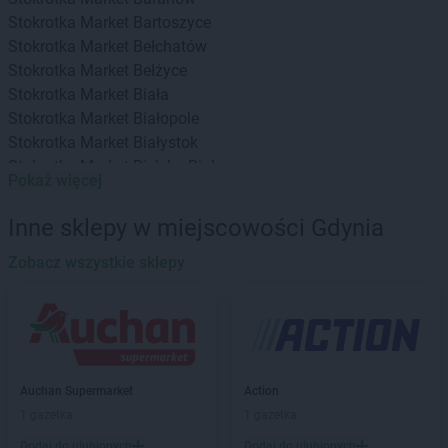
Stokrotka Market
Bartoszyce
Stokrotka Market
Bełchatów
Stokrotka Market
Bełżyce
Stokrotka Market
Biała
Stokrotka Market
Białopole
Stokrotka Market
Białystok
Stokrotka Market
Bielsko-Biała
Pokaż więcej
Stokrotka Market
Bierzwnik
Stokrotka Market
Biłgoraj
Inne sklepy w miejscowości Gdynia
Stokrotka Market
Biszcza
Stokrotka Market
Zobacz wszystkie sklepy
Błędów
Stokrotka Market
Bodzentyn
Stokrotka Market
Borne Sulinowo
Stokrotka Market
Bralin
Stokrotka Market
Branice
Stokrotka Market
Bratkowice
Auchan Supermarket
Action
Stokrotka Market
Brzeg
1 gazetka
1 gazetka
Stokrotka Market
Brzeg Dolny
Dodaj do ulubionych
Dodaj do ulubionych