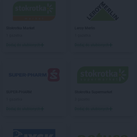
Stokrotka Market
Gołaszyn
Stokrotka Market
Goraj
Stokrotka Market
Gorzów Wielkopolski
Stokrotka Market
Stokrotka Market
Grabiny
Leroy Merlin
Stokrotka Market
1 gazetka
Grabów nad Pilicą
1 gazetka
Stokrotka Market
Grodzisko Dolne
Dodaj do ulubionych
Dodaj do ulubionych
Stokrotka Market
Grudziądz
Stokrotka Market
Gryfice
Stokrotka Market
Grzywna
Stokrotka Market
Gubin
Stokrotka Market
Hrubieszów
SUPER-PHARM
Stokrotka Supermarket
Stokrotka Market
Jacentów
1 gazetka
3 gazetki
Stokrotka Market
Jarocin
Dodaj do ulubionych
Dodaj do ulubionych
Stokrotka Market
Jasieniec
Stokrotka Market
Jastrzębia
Stokrotka Market
Jastrzębie-Zdrój
Stokrotka Market
Jaworzno