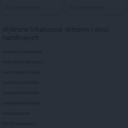
Stokrotka Market
Łucka-Kolonia
Dodaj do ulubionych
Dodaj do ulubionych
Stokrotka Market
Łuków
Stokrotka Market
Łuszczów
Wybrane lokalizacje sklepów i sieci
Stokrotka Market
Laszki
handlowych
Stokrotka Market
Libiąż
Stokrotka Market
Lipiny Dolne
Stokrotka Market
Castorama Warszawa
Lubania
Stokrotka Market
Lubanie
Leroy Merlin Warszawa
Stokrotka Market
Lubin
Stokrotka Market
Leroy Merlin Wrocław
Lublin
Stokrotka Market
Lubotyń-Włóki
Castorama Wrocław
Stokrotka Market
Męcina
Castorama Rzeszów
Stokrotka Market
Mełgiew
Leroy Merlin Rzeszów
Stokrotka Market
Mętów
Stokrotka Market
Michów
Action Szczecin
Stokrotka Market
Międzybrodzie Bialskie
PEPCO Warszawa
Stokrotka Market
Miłkowice