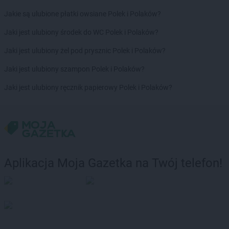
Stokrotka Market
Poniatowa
Jakie są ulubione płatki owsiane Polek i Polaków?
Stokrotka Market
Porosły
Stokrotka Market
Posada
Jaki jest ulubiony środek do WC Polek i Polaków?
Stokrotka Market
Poznań
Jaki jest ulubiony żel pod prysznic Polek i Polaków?
Stokrotka Market
Prochowice
Stokrotka Market
Pruszków
Jaki jest ulubiony szampon Polek i Polaków?
Stokrotka Market
Przerośl
Jaki jest ulubiony ręcznik papierowy Polek i Polaków?
Stokrotka Market
Przyszów
Stokrotka Market
Psary
Stokrotka Market
Pszczyna
Stokrotka Market
Puchaczów
Stokrotka Market
Puławy
Stokrotka Market
Pysznica
Aplikacja Moja Gazetka na Twój telefon!
Stokrotka Market
Raba Wyżna
Stokrotka Market
Rąbień
Stokrotka Market
Racibórz
Stokrotka Market
Rawa Mazowiecka
Stokrotka Market
Recz