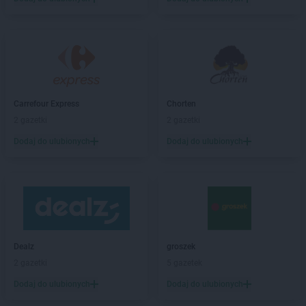
Stokrotka Market
Brzesko
Stokrotka Market
Bydgoszcz
Stokrotka Market
Bytom
Stokrotka Market
Chełm
Stokrotka Market
Chorzelów
Stokrotka Market
Chorzów
Carrefour Express
Chorten
Stokrotka Market
Chrzanów
2 gazetki
2 gazetki
Stokrotka Market
Ciasna
Dodaj do ulubionych
Dodaj do ulubionych
Stokrotka Market
Cyców
Stokrotka Market
Czarna Białostocka
Stokrotka Market
Ćmielów
Stokrotka Market
Dąbrowa Górnicza
Stokrotka Market
Dąbrówki
Dealz
groszek
Stokrotka Market
Dębowa Kłoda
2 gazetki
5 gazetek
Stokrotka Market
Dobrzyniewo Duże
Stokrotka Market
Dołhobyczów
Dodaj do ulubionych
Dodaj do ulubionych
Stokrotka Market
Dorohusk-Osada