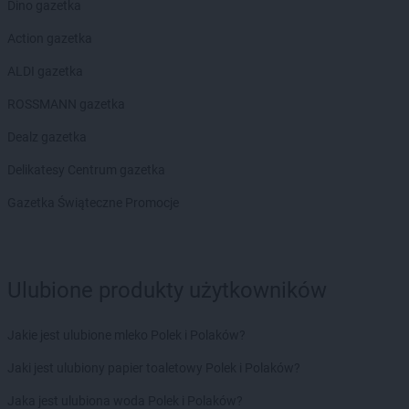
Stokrotka Market
Ostróda
Dino gazetka
Stokrotka Market
Ostrołęka
Action gazetka
Stokrotka Market
Ostrówek
Stokrotka Market
Ostrowite
ALDI gazetka
Stokrotka Market
Otwock
ROSSMANN gazetka
Stokrotka Market
Ożarów
Dealz gazetka
Stokrotka Market
Parzęczew
Delikatesy Centrum gazetka
Stokrotka Market
Pawłów
Stokrotka Market
Pęgów
Gazetka Świąteczne Promocje
Stokrotka Market
Piaseczno
Stokrotka Market
Piątnica Poduchowna
Stokrotka Market
Piekary Śląskie
Stokrotka Market
Pietrowice Wielkie
Ulubione produkty użytkowników
Stokrotka Market
Piła
Stokrotka Market
Pisz
Jakie jest ulubione mleko Polek i Polaków?
Stokrotka Market
Płock
Jaki jest ulubiony papier toaletowy Polek i Polaków?
Stokrotka Market
Pokrówka
Stokrotka Market
Połczyn-Zdrój
Jaka jest ulubiona woda Polek i Polaków?