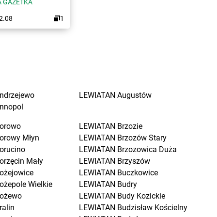
 GAZETKA
12.08
1
ndrzejewo
LEWIATAN
Augustów
nnopol
orowo
LEWIATAN
Brzozie
orowy Młyn
LEWIATAN
Brzozów Stary
orucino
LEWIATAN
Brzozowica Duża
orzęcin Mały
LEWIATAN
Brzyszów
ożejowice
LEWIATAN
Buczkowice
ożepole Wielkie
LEWIATAN
Budry
ożewo
LEWIATAN
Budy Kozickie
ralin
LEWIATAN
Budzisław Kościelny