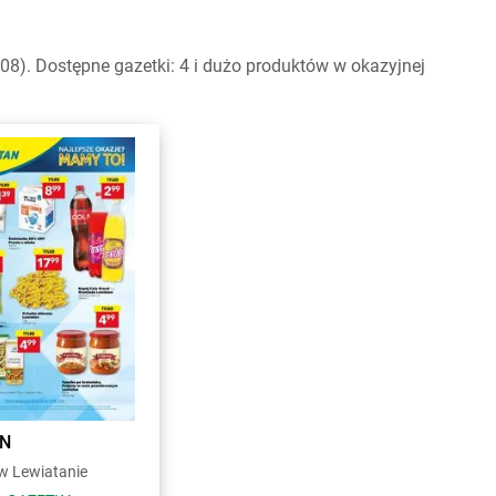
8). Dostępne gazetki: 4 i dużo produktów w okazyjnej
AN
 Lewiatanie