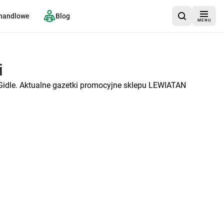
 handlowe
Blog
MENU
i
Gidle. Aktualne gazetki promocyjne sklepu LEWIATAN