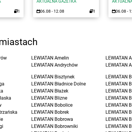
A
AKTUALNA GAZETKA
AKTUALNA
1
06.08 - 12.08
1
06.08 - 
miastach
rów
LEWIATAN
Amelin
LEWIATAN
A
LEWIATAN
Andrychów
LEWIATAN
A
LEWIATAN
Bisztynek
LEWIATAN
B
ga
LEWIATAN
Bładnice Dolne
LEWIATAN
B
ka
LEWIATAN
Błażek
LEWIATAN
B
laska
LEWIATAN
Blizne
LEWIATAN
B
w
LEWIATAN
Bobolice
LEWIATAN
B
trzańska
LEWIATAN
Bobrek
LEWIATAN
B
ie
LEWIATAN
Bobrowa
LEWIATAN
B
gi
LEWIATAN
Bobrowniki
LEWIATAN
B