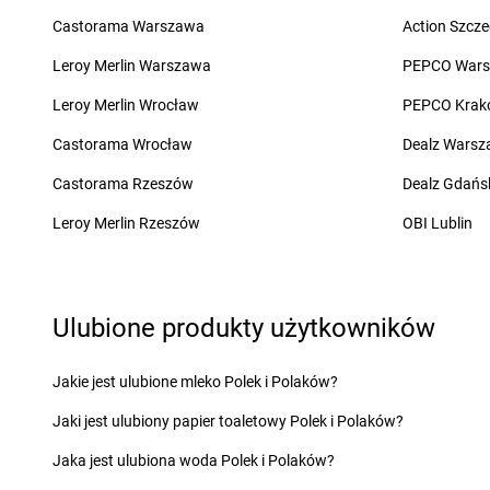
LEWIATAN
Bestwina
LEWIATAN
Biskupie-
Castorama Warszawa
Action Szcze
LEWIATAN
Bestwinka
LEWIATAN
Biskupiec
LEWIATAN
Biadoliny Szlacheckie
LEWIATAN
Biszcza
Leroy Merlin Warszawa
PEPCO War
Leroy Merlin Wrocław
PEPCO Krak
LEWIATAN
Cekcyn
LEWIATAN
Chodzież
LEWIATAN
Cerkwica
LEWIATAN
Choiny
Castorama Wrocław
Dealz Wars
LEWIATAN
Cewków
LEWIATAN
Chojnów
Castorama Rzeszów
Dealz Gdańs
LEWIATAN
Chechło
LEWIATAN
Chorzele
LEWIATAN
Chełm
LEWIATAN
Chorzeni
Leroy Merlin Rzeszów
OBI Lublin
LEWIATAN
Chełm Śląski
LEWIATAN
Chorzów
LEWIATAN
Chełmiec
LEWIATAN
Choszcz
LEWIATAN
Chlewiska
LEWIATAN
Chroberz
LEWIATAN
Chmielek
LEWIATAN
Chromin
Ulubione produkty użytkowników
LEWIATAN
Chmielno
LEWIATAN
Chróścic
LEWIATAN
Choceń
LEWIATAN
Chrośla
Jakie jest ulubione mleko Polek i Polaków?
LEWIATAN
Chochołów
LEWIATAN
Chrostko
Jaki jest ulubiony papier toaletowy Polek i Polaków?
LEWIATAN
Chocianów
LEWIATAN
Chrzanó
LEWIATAN
Chodecz
LEWIATAN
Chrzęsne
Jaka jest ulubiona woda Polek i Polaków?
LEWIATAN
Chodów
LEWIATAN
Chybie