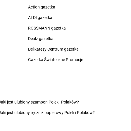
rzeźnica
Action gazetka
rzeźno
rzostowiec
ALDI gazetka
ROSSMANN gazetka
zarna
LEWIATAN
Czersk
zarna Białostocka
LEWIATAN
Czerwińsk nad Wisłą
Dealz gazetka
zarna Dąbrówka
LEWIATAN
Czerwionka-
Delikatesy Centrum gazetka
zarnochowice
Leszczyny
zarnów
LEWIATAN
Czerwona Wola
Gazetka Świąteczne Promocje
zarny Las
LEWIATAN
Czerwone
zechowice-Dziedzice
LEWIATAN
Czerwonka
zeczewo
LEWIATAN
Częstochowa
zeladź
LEWIATAN
Człuchów
zempiń
LEWIATAN
Czółna
zermin
LEWIATAN
Czuryły
Jaki jest ulubiony szampon Polek i Polaków?
zerna
LEWIATAN
Czyżew
Jaki jest ulubiony ręcznik papierowy Polek i Polaków?
zernichów
LEWIATAN
Czyżowice
zerniewice
zernikowo