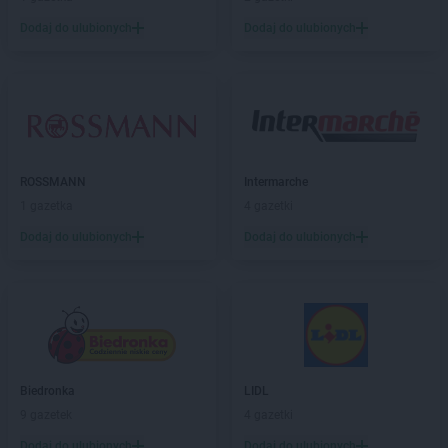
BRICOMARCHE
Gogolin
BRICOMARCHE
Goleniów
Dodaj do ulubionych
Dodaj do ulubionych
BRICOMARCHE
Golub-Dobrzyń
BRICOMARCHE
Góra Kalwaria
BRICOMARCHE
Gorlice
BRICOMARCHE
Gostynin
BRICOMARCHE
Grodzisk Wielkopolski
BRICOMARCHE
Grójec
ROSSMANN
Intermarche
BRICOMARCHE
Grudziądz
1 gazetka
4 gazetki
BRICOMARCHE
Gryfice
Dodaj do ulubionych
Dodaj do ulubionych
BRICOMARCHE
Gryfino
BRICOMARCHE
Gubin
BRICOMARCHE
Hrubieszów
BRICOMARCHE
Iława
BRICOMARCHE
Inowrocław
Biedronka
LIDL
BRICOMARCHE
Jarocin
9 gazetek
4 gazetki
BRICOMARCHE
Jarosław
Dodaj do ulubionych
Dodaj do ulubionych