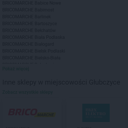
BRICOMARCHE
Babice Nowe
BRICOMARCHE
Babimost
BRICOMARCHE
Barlinek
BRICOMARCHE
Bartoszyce
BRICOMARCHE
Bełchatów
BRICOMARCHE
Biała Podlaska
BRICOMARCHE
Białogard
BRICOMARCHE
Bielsk Podlaski
BRICOMARCHE
Bielsko-Biała
BRICOMARCHE
Bolesławiec
Pokaż więcej
BRICOMARCHE
Braniewo
BRICOMARCHE
Brodnica
Inne sklepy w miejscowości Głubczyce
BRICOMARCHE
Brwinów
BRICOMARCHE
Zobacz wszystkie sklepy
Brzeg
BRICOMARCHE
Brzeg Dolny
BRICOMARCHE
Brzesko
BRICOMARCHE
Brzeszcze
BRICOMARCHE
Bytom
BRICOMARCHE
Bytów