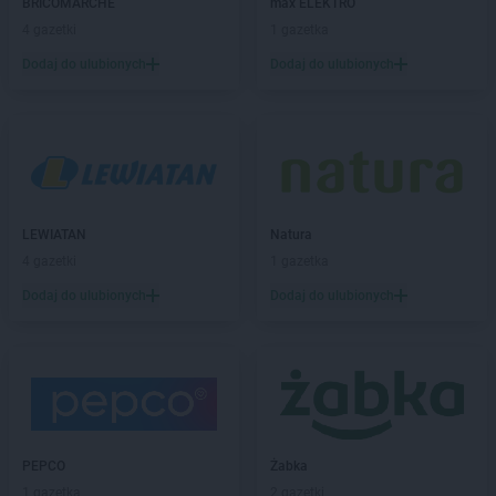
BRICOMARCHE
max ELEKTRO
4 gazetki
1 gazetka
BRICOMARCHE
Chodzież
BRICOMARCHE
Choszczno
Dodaj do ulubionych
Dodaj do ulubionych
BRICOMARCHE
Czarnków
BRICOMARCHE
Dąbrowa Tarnowska
BRICOMARCHE
Darłowo
BRICOMARCHE
Dębica
BRICOMARCHE
Dębno
LEWIATAN
Natura
BRICOMARCHE
Dobre Miasto
4 gazetki
1 gazetka
BRICOMARCHE
Działdowo
BRICOMARCHE
Dzierżoniów
Dodaj do ulubionych
Dodaj do ulubionych
BRICOMARCHE
Garwolin
BRICOMARCHE
Giżycko
BRICOMARCHE
Głogów
BRICOMARCHE
Głubczyce
BRICOMARCHE
Głuchołazy
PEPCO
Żabka
BRICOMARCHE
Gniezno
1 gazetka
2 gazetki