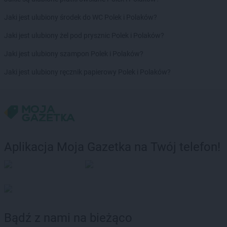
BRICOMARCHE
Namysłów
Jaki jest ulubiony środek do WC Polek i Polaków?
BRICOMARCHE
Nidzica
BRICOMARCHE
Nowa Ruda
Jaki jest ulubiony żel pod prysznic Polek i Polaków?
BRICOMARCHE
Nowa Sól
Jaki jest ulubiony szampon Polek i Polaków?
BRICOMARCHE
Nowy Tomyśl
BRICOMARCHE
Nysa
Jaki jest ulubiony ręcznik papierowy Polek i Polaków?
BRICOMARCHE
Oborniki
BRICOMARCHE
Oława
BRICOMARCHE
Olecko
BRICOMARCHE
Olkusz
BRICOMARCHE
Olsztyn
Aplikacja Moja Gazetka na Twój telefon!
BRICOMARCHE
Ostróda
BRICOMARCHE
Ostrów Wielkopolski
BRICOMARCHE
Ostrowiec Świętokrzyski
BRICOMARCHE
Ostrzeszów
BRICOMARCHE
Oświęcim
Bądź z nami na bieżąco
BRICOMARCHE
Pabianice