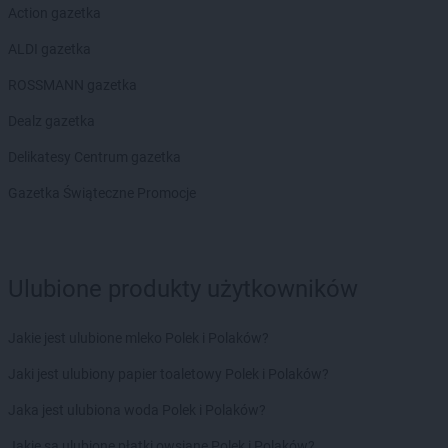
BRICOMARCHE
Lipno
Action gazetka
BRICOMARCHE
Lubaczów
BRICOMARCHE
ALDI gazetka
Lubań
BRICOMARCHE
Lubartów
ROSSMANN gazetka
BRICOMARCHE
Lubin
BRICOMARCHE
Dealz gazetka
Lubliniec
BRICOMARCHE
Lubrza
Delikatesy Centrum gazetka
BRICOMARCHE
Lubsko
Gazetka Świąteczne Promocje
BRICOMARCHE
Malbork
BRICOMARCHE
Miechów
BRICOMARCHE
Międzyrzec Podlaski
BRICOMARCHE
Międzyrzecz
Ulubione produkty użytkowników
BRICOMARCHE
Mielec
BRICOMARCHE
Milicz
Jakie jest ulubione mleko Polek i Polaków?
BRICOMARCHE
Mława
Jaki jest ulubiony papier toaletowy Polek i Polaków?
BRICOMARCHE
Mogilno
BRICOMARCHE
Mrągowo
Jaka jest ulubiona woda Polek i Polaków?
BRICOMARCHE
Myszków
Jakie są ulubione płatki owsiane Polek i Polaków?