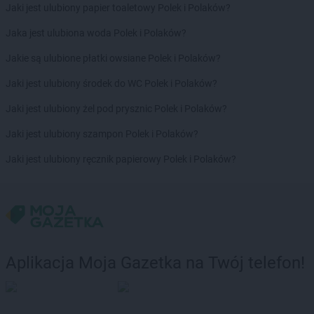
Jaki jest ulubiony papier toaletowy Polek i Polaków?
max ELEKTRO
Jędrzejów
max ELEKTRO
Jeziorany
Jaka jest ulubiona woda Polek i Polaków?
max ELEKTRO
Jordanów
Jakie są ulubione płatki owsiane Polek i Polaków?
max ELEKTRO
Kalisz
Jaki jest ulubiony środek do WC Polek i Polaków?
max ELEKTRO
Kalwaria Zebrzydowska
max ELEKTRO
Kamień Pomorski
Jaki jest ulubiony żel pod prysznic Polek i Polaków?
max ELEKTRO
Kamienna Góra
Jaki jest ulubiony szampon Polek i Polaków?
max ELEKTRO
Kamionna
max ELEKTRO
Karolina-Kolonia
Jaki jest ulubiony ręcznik papierowy Polek i Polaków?
max ELEKTRO
Kartuzy
max ELEKTRO
Katowice
max ELEKTRO
Kazimierza Wielka
max ELEKTRO
Kędzierzyn-Koźle
max ELEKTRO
Kępice
max ELEKTRO
Kępno
Aplikacja Moja Gazetka na Twój telefon!
max ELEKTRO
Kłobuck
max ELEKTRO
Kłodawa
max ELEKTRO
Kłodzko