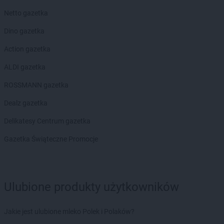
max ELEKTRO
Gryfów Śląski
Netto gazetka
max ELEKTRO
Halinów
Dino gazetka
max ELEKTRO
Hrubieszów
Action gazetka
max ELEKTRO
Iława
max ELEKTRO
ALDI gazetka
Izbica Kujawska
ROSSMANN gazetka
max ELEKTRO
Jabłonka
max ELEKTRO
Jabłonowo Pomorskie
Dealz gazetka
max ELEKTRO
Janikowo
Delikatesy Centrum gazetka
max ELEKTRO
Janów Lubelski
max ELEKTRO
Janowiec Wielkopolski
Gazetka Świąteczne Promocje
max ELEKTRO
Jarosław
max ELEKTRO
Jasło
max ELEKTRO
Jastrzębie-Zdrój
max ELEKTRO
Jawiszowice
Ulubione produkty użytkowników
max ELEKTRO
Jaworzno
max ELEKTRO
Jedlicze
Jakie jest ulubione mleko Polek i Polaków?
max ELEKTRO
Jedlińsk