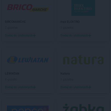
max ELEKTRO
Biłgoraj
max ELEKTRO
Bisztynek
max ELEKTRO
Blachownia
max ELEKTRO
Bochnia
BRICOMARCHE
max ELEKTRO
max ELEKTRO
Bodzentyn
7 gazetek
1 gazetka
max ELEKTRO
Bolesławiec
Dodaj do ulubionych
Dodaj do ulubionych
max ELEKTRO
Brańsk
max ELEKTRO
Brodnica
max ELEKTRO
Brusy
max ELEKTRO
Brzeg
max ELEKTRO
Brzostek
max ELEKTRO
Brzozów
max ELEKTRO
Busko-Zdrój
LEWIATAN
Natura
max ELEKTRO
Bychawa
4 gazetki
1 gazetka
max ELEKTRO
Bystrzyca Kłodzka
Dodaj do ulubionych
Dodaj do ulubionych
max ELEKTRO
Bytów
max ELEKTRO
Chełm
max ELEKTRO
Chełmno