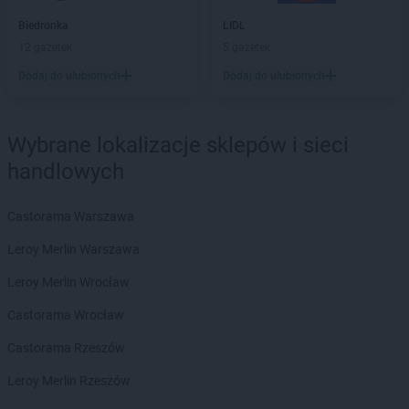
max ELEKTRO
Czyżew
Biedronka
LIDL
12 gazetek
5 gazetek
max ELEKTRO
Dąbrowa Białostocka
max ELEKTRO
Dębica
Dodaj do ulubionych
Dodaj do ulubionych
max ELEKTRO
Dębno
max ELEKTRO
Debrzno
max ELEKTRO
Dobczyce
Wybrane lokalizacje sklepów i sieci
max ELEKTRO
Dobiegniew
handlowych
max ELEKTRO
Dobrodzień
max ELEKTRO
Dobrzyca
Castorama Warszawa
max ELEKTRO
Dubiecko
max ELEKTRO
Dukla
Leroy Merlin Warszawa
max ELEKTRO
Dynów
Leroy Merlin Wrocław
max ELEKTRO
Działdowo
max ELEKTRO
Działoszyn
Castorama Wrocław
max ELEKTRO
Dzierzgoń
Castorama Rzeszów
max ELEKTRO
Dzierżysław
Leroy Merlin Rzeszów
max ELEKTRO
Ełk