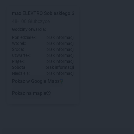
max ELEKTRO
Sobieskiego 6
48-100 Głubczyce
Godziny otwarcia:
Poniedziałek:
brak informacji
Wtorek:
brak informacji
Środa:
brak informacji
Czwartek:
brak informacji
Piątek:
brak informacji
Sobota:
brak informacji
Niedziela:
brak informacji
Pokaż w Google Maps
Pokaż na mapie