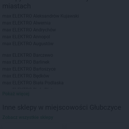
miastach
max ELEKTRO
Aleksandrów Kujawski
max ELEKTRO
Alwernia
max ELEKTRO
Andrychów
max ELEKTRO
Annopol
max ELEKTRO
Augustów
max ELEKTRO
Barczewo
max ELEKTRO
Barlinek
max ELEKTRO
Bartoszyce
max ELEKTRO
Będków
max ELEKTRO
Biała Podlaska
max ELEKTRO
Białe Błota
Pokaż więcej
max ELEKTRO
Białystok
max ELEKTRO
Biecz
Inne sklepy w miejscowości Głubczyce
max ELEKTRO
Bielsko
max ELEKTRO
Zobacz wszystkie sklepy
Bielsko-Biała
max ELEKTRO
Bieruń