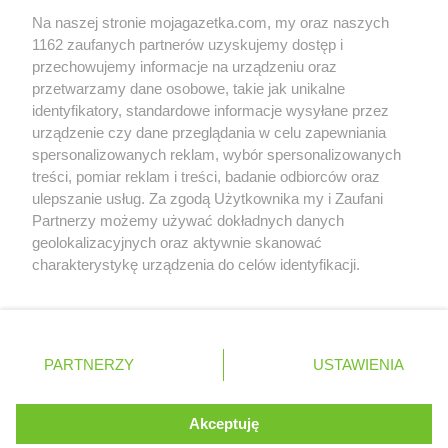
Współpraca z nami
groszek
Dzięcioły
Na naszej stronie mojagazetka.com, my oraz naszych
Zobacz szczegóły
groszek
Dziemianówka
1162 zaufanych partnerów uzyskujemy dostęp i
Retail Radar – analiza rynku
groszek
Dziemionna
przechowujemy informacje na urządzeniu oraz
przetwarzamy dane osobowe, takie jak unikalne
groszek
Dzietrzychowo
identyfikatory, standardowe informacje wysyłane przez
groszek
Dziewkowice
Wasze ulubione produkty
urządzenie czy dane przeglądania w celu zapewniania
groszek
Elbląg
spersonalizowanych reklam, wybór spersonalizowanych
Regulamin serwisu i polityka prywatności
treści, pomiar reklam i treści, badanie odbiorców oraz
groszek
Ełk
ulepszanie usług. Za zgodą Użytkownika my i Zaufani
Mapa strony
groszek
Fajsławice
Partnerzy możemy używać dokładnych danych
groszek
Fałków
geolokalizacyjnych oraz aktywnie skanować
Zawsze najnowsze gazetki w naszej
Wszystkie miasta z lokalizacjami sklepów
charakterystykę urządzenia do celów identyfikacji.
groszek
Filipów
Ponieważ cenimy Twoją prywatność, prosimy o zgodę na
aplikacji
groszek
Florczaki
korzystanie z tych technologii poprzez kliknięcie
groszek
Frącki
„Akceptuję”. Zgoda jest dobrowolna i zawsze możesz ją
groszek
Frączki
+ 1,5 mln zadowolonych kupujących
zmienić/wycofać klikając przycisk ustawień prywatności
Polska
Czechy
Ukraina
Litwa
Słowacja
Rumunia
groszek
Frampol
PARTNERZY
USTAWIENIA
znajdujący się w lewym dolnym rogu strony
groszek
Franciszków
groszek
Frednowy
. Niektóre rodzaje przetwarzania danych nie wymagają
Akceptuję
groszek
Frycowa
zgody użytkownika, ale masz prawo sprzeciwić się
©
2026
Moja Gazetka Sp. z o.o.