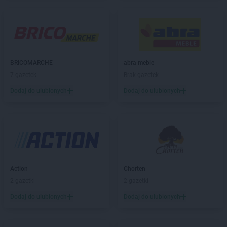
groszek
Barnim
groszek
Bartoszyce
groszek
Bażanówka
groszek
Będzin
groszek
Bełk
groszek
Bełżec
BRICOMARCHE
abra meble
groszek
Bemowizna
7 gazetek
Brak gazetek
groszek
Berezka
Dodaj do ulubionych
Dodaj do ulubionych
groszek
Biała
groszek
Biała Podlaska
groszek
Białoboki
groszek
Białobrzeg
groszek
Białochowo
groszek
Biały Dunajec
Action
Chorten
groszek
Białystok
2 gazetki
2 gazetki
groszek
Biardy
groszek
Biejkowska Wola
Dodaj do ulubionych
Dodaj do ulubionych
groszek
Bielcza
groszek
Bieliniec