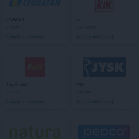
groszek
Bobrowniki Małe
groszek
Boby-Kolonia
groszek
LEWIATAN
Bochnia
kik
groszek
4 gazetki
Bodzanów
Brak gazetek
groszek
Bogate
Dodaj do ulubionych
Dodaj do ulubionych
groszek
Bogatki
groszek
Bogoria
groszek
Bogucin
groszek
Bogumiłowice
groszek
Bojanów
groszek
Bojszowy Nowe
Twój Market
JYSK
groszek
Bolechowice
2 gazetki
2 gazetki
groszek
Bolesławiec
groszek
Dodaj do ulubionych
Boleszkowice
Dodaj do ulubionych
groszek
Boratyn
groszek
Borki
groszek
Borkowo Kościelne
groszek
Borówki