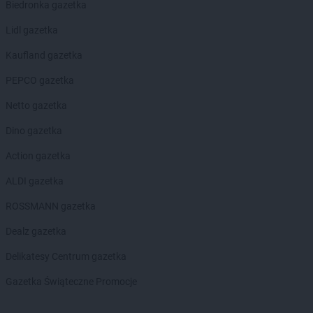
Biedronka gazetka
groszek
Częstkowo
groszek
Częstoborowice
Lidl gazetka
groszek
Częstochowa
Kaufland gazetka
groszek
Człuchów
groszek
Czudec
PEPCO gazetka
groszek
Czyżowice
Netto gazetka
groszek
Ćwiklice
Dino gazetka
groszek
Dąbie
Action gazetka
groszek
Dąbrowa
groszek
Dąbrowa Białostocka
ALDI gazetka
groszek
Dąbrowa Górnicza
ROSSMANN gazetka
groszek
Dąbrowa Rzeczycka
groszek
Dąbrowa Tarnowska
Dealz gazetka
groszek
Dąbrówka
Delikatesy Centrum gazetka
groszek
Daleszyce
groszek
Daleszynek
Gazetka Świąteczne Promocje
groszek
Dalewice