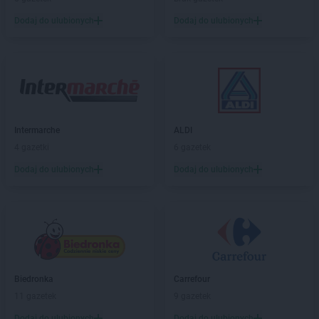
groszek
Celiny
Dodaj do ulubionych
Dodaj do ulubionych
groszek
Charzewice
groszek
Chełchy
groszek
Chełm
groszek
Chmiel
groszek
Chmielek
groszek
Chmielinko
groszek
Chmielnik
Intermarche
ALDI
groszek
Chobrzany
4 gazetki
6 gazetek
groszek
Chochołów
Dodaj do ulubionych
Dodaj do ulubionych
groszek
Chocz
groszek
Chodel
groszek
Chodzież
groszek
Chojeniec-Kolonia
groszek
Chojnice
groszek
Chojnów
groszek
Biedronka
Chorki
Carrefour
groszek
11 gazetek
Chorzelów
9 gazetek
groszek
Chorzeszów
Dodaj do ulubionych
Dodaj do ulubionych