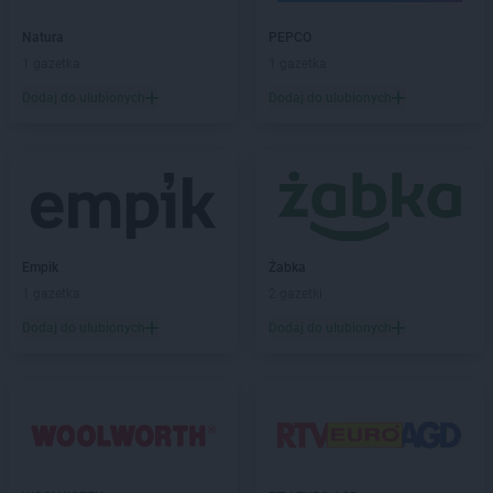
groszek
Boruja
groszek
Bożacin
Natura
PEPCO
groszek
Bożepole Wielkie
1 gazetka
1 gazetka
groszek
Brdów
Dodaj do ulubionych
Dodaj do ulubionych
groszek
Breń Osuchowski
groszek
Brodnica
groszek
Brodnica Dolna
groszek
Brudzew
groszek
Brzeg
groszek
Brzeg Dolny
groszek
Brzesko
Empik
Żabka
groszek
Brzeszcze
1 gazetka
2 gazetki
groszek
Brzezie
Dodaj do ulubionych
Dodaj do ulubionych
groszek
Brzezinka
groszek
Brzeziny
groszek
Brzeźnik
groszek
Brzeźno
groszek
Brzoza
groszek
Brzozie