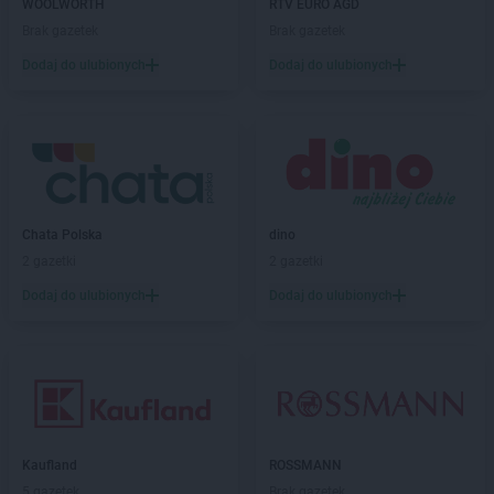
WOOLWORTH
RTV EURO AGD
groszek
Brzozowa Gać
Brak gazetek
Brak gazetek
groszek
Budzisko
groszek
Budzyń
Dodaj do ulubionych
Dodaj do ulubionych
groszek
Bukowina Tatrzańska
groszek
Bukowno
groszek
Bychawa
groszek
Bychawka Trzecia-Kolonia
groszek
Byczyna
groszek
Bydgoszcz
Chata Polska
dino
groszek
Bysina
2 gazetki
2 gazetki
groszek
Bysław
Dodaj do ulubionych
Dodaj do ulubionych
groszek
Bysławek
groszek
Byszwałd
groszek
Bytom
groszek
Bzianka
groszek
Cedry Małe
groszek
Cekcyn
Kaufland
ROSSMANN
groszek
Ceków
5 gazetek
Brak gazetek