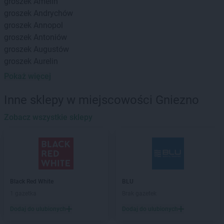
groszek
Amelin
groszek
Andrychów
groszek
Annopol
groszek
Antoniów
groszek
Augustów
groszek
Aurelin
Pokaż więcej
groszek
Babiak
groszek
Babice
Inne sklepy w miejscowości Gniezno
groszek
Babimost
groszek
Zobacz wszystkie sklepy
Bądki
groszek
Bakałarzewo
groszek
Bałoszyce
groszek
Bandysie
groszek
Baniocha
groszek
Bańska Niżna
Black Red White
BLU
groszek
Baranowo
1 gazetka
Brak gazetek
groszek
Barciany
Dodaj do ulubionych
Dodaj do ulubionych
groszek
Barczewo