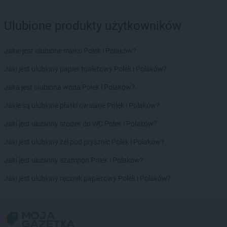
groszek
Dawidy
groszek
Dębica
Ulubione produkty użytkowników
groszek
Dębie
groszek
Dęblin
groszek
Dębno
Jakie jest ulubione mleko Polek i Polaków?
groszek
Dębogóra
Jaki jest ulubiony papier toaletowy Polek i Polaków?
groszek
Debrzno
groszek
Dereczanka
Jaka jest ulubiona woda Polek i Polaków?
groszek
Długie
Jakie są ulubione płatki owsiane Polek i Polaków?
groszek
Dłużyna Dolna
groszek
Dobczyce
Jaki jest ulubiony środek do WC Polek i Polaków?
groszek
Dobra
Jaki jest ulubiony żel pod prysznic Polek i Polaków?
groszek
Dobry
groszek
Dobryń Duży
Jaki jest ulubiony szampon Polek i Polaków?
groszek
Dobrynin
Jaki jest ulubiony ręcznik papierowy Polek i Polaków?
groszek
Dobrzenice Małe
groszek
Dobrzykowice
groszek
Dobrzyniewo
groszek
Dolany