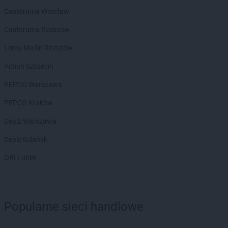
groszek
Cisów
Castorama Wrocław
groszek
Czachówek
groszek
Czaniec
Castorama Rzeszów
groszek
Czaplice
Leroy Merlin Rzeszów
groszek
Czarna Białostocka
groszek
Czarna Woda
Action Szczecin
groszek
Czarnia
PEPCO Warszawa
groszek
Czarnków
groszek
Czarnolas
PEPCO Kraków
groszek
Czarnówczyn
Dealz Warszawa
groszek
Czechów
groszek
Czechowice-Dziedzice
Dealz Gdańsk
groszek
Czeladź
OBI Lublin
groszek
Czerchów
groszek
Czerniejew
groszek
Czersk
groszek
Czerwin
Popularne sieci handlowe
groszek
Czerwonak
groszek
Czerwonka