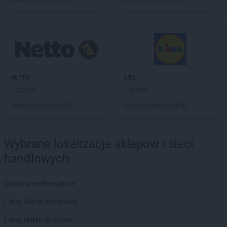
groszek
Chorzew
groszek
Chorzów
groszek
Chroberz
groszek
Chrusty
groszek
Chruszczewo
groszek
Chrzanów
NETTO
LIDL
groszek
Chrząstowice
6 gazetek
5 gazetek
groszek
Chwałowice
groszek
Dodaj do ulubionych
Chwaszczyno
Dodaj do ulubionych
groszek
Ciche
groszek
Cichostów-Kolonia
Wybrane lokalizacje sklepów i sieci
groszek
Ciechanów
groszek
Ciechocin
handlowych
groszek
Ciechocinek
groszek
Cięcina
Castorama Warszawa
groszek
Cienin Zaborny
Leroy Merlin Warszawa
groszek
Cieszanów
groszek
Cieszyn
Leroy Merlin Wrocław