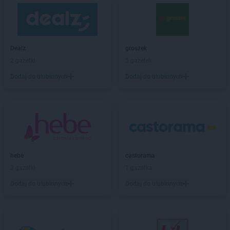
groszek
Bielsko-Biała
groszek
Bieniów
groszek
Bierzwienna Długa
groszek
Bierzwnica
Dealz
groszek
groszek
Biesiadki
2 gazetki
5 gazetek
groszek
Biłgoraj
Dodaj do ulubionych
Dodaj do ulubionych
groszek
Binino
groszek
Bircza
groszek
Biskupice
groszek
Biskupiec
groszek
Biszcza
groszek
Bisztynek
groszek
Błażkowa
hebe
castorama
groszek
Błażowa
3 gazetki
1 gazetka
groszek
Błażowa Górna
Dodaj do ulubionych
Dodaj do ulubionych
groszek
Błędów
groszek
Bledzew
groszek
Błogie Szlacheckie
groszek
Bobrowiec