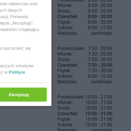
anie odbiorców oraz
Wtorek:
8:00 - 20:00
nych danych
Środa:
8:00 - 20:00
Czwartek:
8:00 - 20:00
kacji. Ponieważ
Piątek:
8:00 - 20:00
ięcie „Akceptuję”.
Sobota:
8:00 - 17:00
ywatności znajdujący
Niedziela:
zamknięte
o sprzeciwić się
Poniedziałek:
7:30 - 20:00
Wtorek:
7:30 - 20:00
Środa:
7:30 - 20:00
Czwartek:
7:30 - 20:00
 naszych serwisów
Piątek:
7:30 - 20:00
esz w
Polityce
Sobota:
8:00 - 16:00
Niedziela:
zamknięte
Akceptuję
Poniedziałek:
10:00 - 21:00
Wtorek:
10:00 - 21:00
Środa:
10:00 - 21:00
Czwartek:
10:00 - 21:00
Piątek:
10:00 - 21:00
Sobota:
10:00 - 21:00
Niedziela:
zamknięte