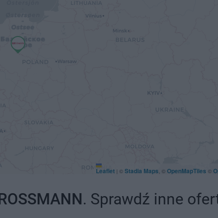
Leaflet
Stadia Maps
OpenMapTiles
O
|
©
, ©
©
ROSSMANN
. Sprawdź inne ofer