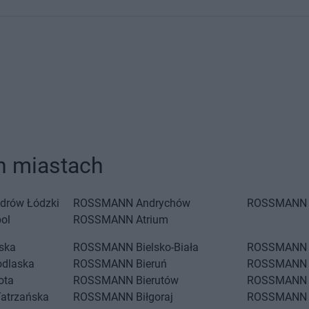
 miastach
drów Łódzki
ROSSMANN
Andrychów
ROSSMANN
ol
ROSSMANN
Atrium
iska
ROSSMANN
Bielsko-Biała
ROSSMANN
odlaska
ROSSMANN
Bieruń
ROSSMANN
ota
ROSSMANN
Bierutów
ROSSMANN
Tatrzańska
ROSSMANN
Biłgoraj
ROSSMANN