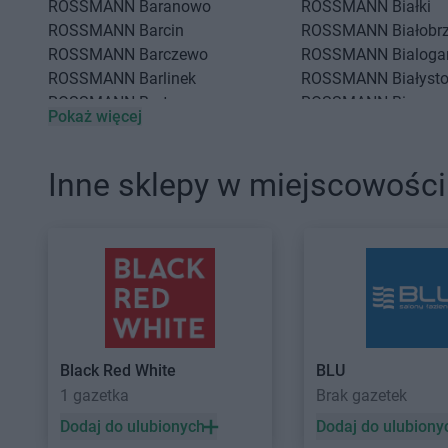
ROSSMANN
Baranowo
ROSSMANN
Białki
ROSSMANN
Barcin
ROSSMANN
Białobr
ROSSMANN
Barczewo
ROSSMANN
Bialoga
ROSSMANN
Barlinek
ROSSMANN
Białyst
ROSSMANN
Bartoszyce
ROSSMANN
Biecz
Pokaż więcej
ROSSMANN
Barwice
ROSSMANN
Biedrus
ROSSMANN
Będzin
ROSSMANN
Bielany
ROSSMANN
Bełchatów
ROSSMANN
Bielawa
Inne sklepy w miejscowości
ROSSMANN
Bełżyce
ROSSMANN
Bielsk 
ROSSMANN
CH
ROSSMANN
Chodzi
ROSSMANN
Chełm
ROSSMANN
Chojna
ROSSMANN
Chełmek
ROSSMANN
Chojnic
ROSSMANN
Chełmno
ROSSMANN
Chojnó
ROSSMANN
Chełmża
ROSSMANN
Choros
ROSSMANN
Chocianów
ROSSMANN
Chorzó
Black Red White
BLU
ROSSMANN
Chociwel
ROSSMANN
Choszc
1 gazetka
Brak gazetek
ROSSMANN
Choczewo
ROSSMANN
Chrzan
Dodaj do ulubionych
Dodaj do ulubiony
ROSSMANN
Dąbrowa
ROSSMANN
Darłow