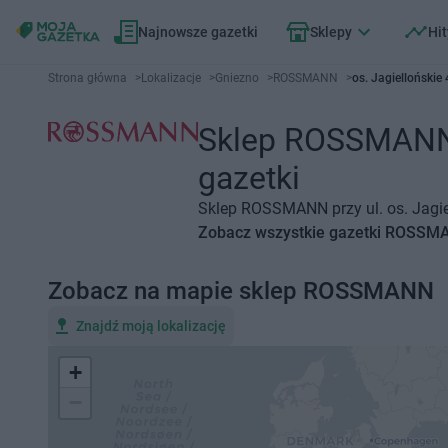
Najnowsze gazetki
Sklepy
Hit
Strona główna
>
Lokalizacje
>
Gniezno
>
ROSSMANN
>
os. Jagiellońskie
Sklep ROSSMANN G
gazetki
Sklep ROSSMANN przy ul. os. Jagiel
Zobacz wszystkie gazetki ROSSM
Zobacz na mapie sklep ROSSMANN
Znajdź moją lokalizację
+
−