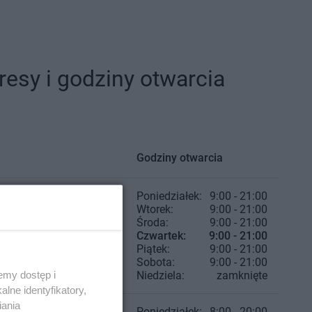
sy i godziny otwarcia
Godziny otwarcia
Poniedziałek:
9:00 - 21:00
Wtorek:
9:00 - 21:00
Środa:
9:00 - 21:00
Czwartek:
9:00 - 21:00
Piątek:
9:00 - 21:00
Sobota:
9:00 - 21:00
emy dostęp i
Niedziela:
zamknięte
lne identyfikatory,
iania
Poniedziałek:
8:00 - 20:00