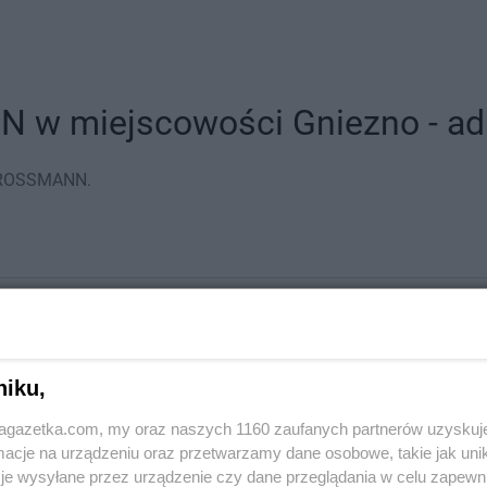
 w miejscowości Gniezno - adre
w ROSSMANN.
niku,
jagazetka.com, my oraz naszych 1160 zaufanych partnerów uzyskuj
cje na urządzeniu oraz przetwarzamy dane osobowe, takie jak unika
je wysyłane przez urządzenie czy dane przeglądania w celu zapewn