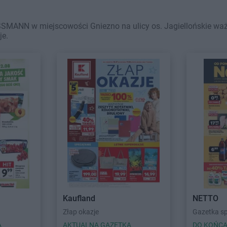
MANN w miejscowości Gniezno na ulicy os. Jagiellońskie ważne
je.
Kaufland
NETTO
Złap okazje
Gazetka s
A
AKTUALNA GAZETKA
DO KOŃCA