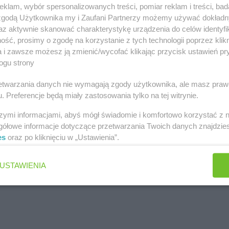
klam, wybór spersonalizowanych treści, pomiar reklam i treści, bad
 zgodą Użytkownika my i Zaufani Partnerzy możemy używać dokład
az aktywnie skanować charakterystykę urządzenia do celów identyfi
ść, prosimy o zgodę na korzystanie z tych technologii poprzez klikn
a i zawsze możesz ją zmienić/wycofać klikając przycisk ustawień pr
ogu strony
rzetwarzania danych nie wymagają zgody użytkownika, ale masz praw
. Preferencje będą miały zastosowania tylko na tej witrynie.
szymi informacjami, abyś mógł świadomie i komfortowo korzystać z
gółowe informacje dotyczące przetwarzania Twoich danych znajdzi
es
oraz po kliknięciu w „Ustawienia”.
USTAWIENIA