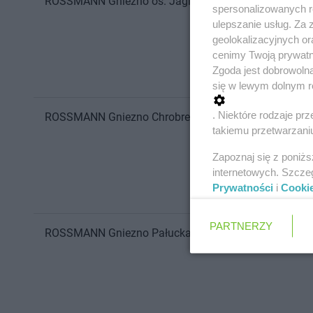
ROSSMANN
Gniezno
os. Jagiellońskie 47
spersonalizowanych re
ulepszanie usług. Za
geolokalizacyjnych or
cenimy Twoją prywatno
Zgoda jest dobrowoln
się w lewym dolnym r
. Niektóre rodzaje p
ROSSMANN
Gniezno
Chrobrego 30
takiemu przetwarzaniu
Zapoznaj się z poniż
internetowych. Szcze
Prywatności
i
Cooki
PARTNERZY
ROSSMANN
Gniezno
Pałucka 2