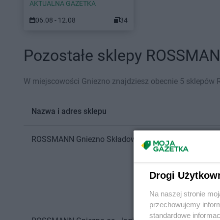
AKTUALNA GAZETKA
06.08 - 12.08
34
Pozostałe sklepy ROSSMANN
W miejscowości Gniezno znajdziesz obecnie 5 sklepó
Nazwa i adres sklepu
ROSSMANN
Gniezno
Składowa 4
Drogi Użytkow
Na naszej stronie mo
przechowujemy informa
standardowe informac