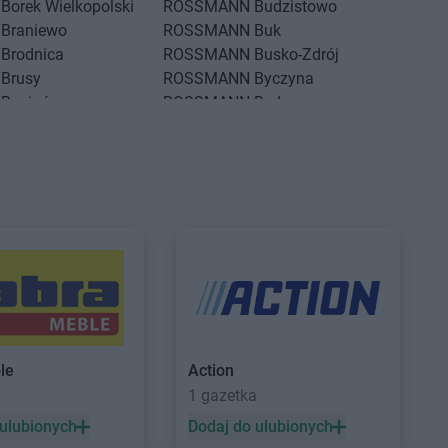
Borek Wielkopolski
ROSSMANN
Budzistowo
Braniewo
ROSSMANN
Buk
Brodnica
ROSSMANN
Busko-Zdrój
Brusy
ROSSMANN
Byczyna
Brwinów
ROSSMANN
Bydgoszcz
Brzeg
ROSSMANN
Bystrzyca Kłodzka
Brzeg Dolny
ROSSMANN
Bytom
Brześć Kujawski
ROSSMANN
Bytom Odrzański
Brzesko
ROSSMANN
Bytów
Czarne
ROSSMANN
Czernikowo
Czarnków
ROSSMANN
Czersk
Czchów
ROSSMANN
Czerwionka-
Czechowice-
Leszczyny
ROSSMANN
Częstochowa
Czeladź
ROSSMANN
Człuchów
le
Action
Czernichów
a
1 gazetka
Czerniejewo
 ulubionych
Dodaj do ulubionych
Drawsko Pomorskie
ROSSMANN
Dzierzgoń