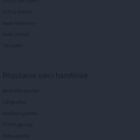
PEPCO Warszawa
LEWIATAN
Biała Piska
LEWIATAN
Biała Podlaska
PEPCO Kraków
LEWIATAN
Białaczów
Dealz Warszawa
LEWIATAN
Białka Tatrzańska
LEWIATAN
Białobłocie
Dealz Gdańsk
LEWIATAN
Białobrzegi
OBI Lublin
LEWIATAN
Białogóra
LEWIATAN
Białopole
LEWIATAN
Biały Bór
LEWIATAN
Biały Kościół
Popularne sieci handlowe
LEWIATAN
Białystok
LEWIATAN
Bielkówko
Biedronka gazetka
LEWIATAN
Bielsk
LEWIATAN
Bielsko-Biała
Lidl gazetka
LEWIATAN
Bieńkowice
Kaufland gazetka
LEWIATAN
Bierawa
LEWIATAN
Biernatki
PEPCO gazetka
LEWIATAN
Bieruń
Netto gazetka
LEWIATAN
Bierzewice