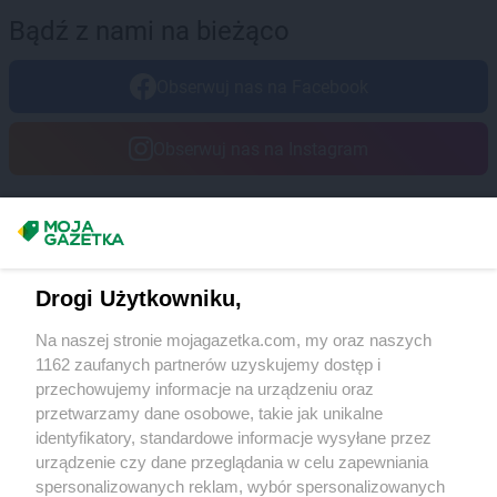
LEWIATAN
Borowie
Bądź z nami na bieżąco
LEWIATAN
Borowno
LEWIATAN
Borowo
Obserwuj nas na Facebook
LEWIATAN
Borowy Młyn
LEWIATAN
Borucino
LEWIATAN
Borzęcin Mały
Obserwuj nas na Instagram
LEWIATAN
Bożejowice
LEWIATAN
Bożepole Wielkie
LEWIATAN
Bożewo
Masz sugestie lub pytania?
LEWIATAN
Bralin
LEWIATAN
Braniewo
Napisz do nas:
support@mojagazetka.com
Drogi Użytkowniku,
LEWIATAN
Bratkowice
Współpraca z nami
LEWIATAN
Brenna
Na naszej stronie mojagazetka.com, my oraz naszych
LEWIATAN
Brenno
Zobacz szczegóły
1162 zaufanych partnerów uzyskujemy dostęp i
LEWIATAN
Brodnica
Retail Radar – analiza rynku
przechowujemy informacje na urządzeniu oraz
LEWIATAN
Brodnica Górna
przetwarzamy dane osobowe, takie jak unikalne
LEWIATAN
Brodowe Łąki
identyfikatory, standardowe informacje wysyłane przez
Wasze ulubione produkty
LEWIATAN
Brożec
urządzenie czy dane przeglądania w celu zapewniania
LEWIATAN
spersonalizowanych reklam, wybór spersonalizowanych
Brudzeń Duży