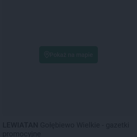
Pokaż na mapie
LEWIATAN
Gołębiewo Wielkie - gazetki
promocyjne