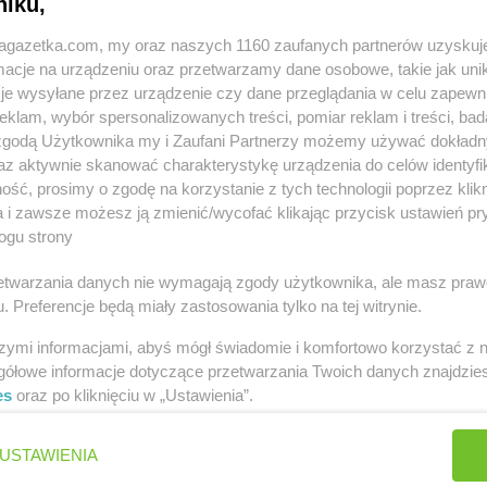
niku,
jagazetka.com, my oraz naszych 1160 zaufanych partnerów uzyskuj
cje na urządzeniu oraz przetwarzamy dane osobowe, takie jak unika
je wysyłane przez urządzenie czy dane przeglądania w celu zapewn
klam, wybór spersonalizowanych treści, pomiar reklam i treści, bad
 zgodą Użytkownika my i Zaufani Partnerzy możemy używać dokład
innych miastach
az aktywnie skanować charakterystykę urządzenia do celów identyfi
ść, prosimy o zgodę na korzystanie z tych technologii poprzez klikn
ramowice
Stokrotka Market
Aleksandrówka
a i zawsze możesz ją zmienić/wycofać klikając przycisk ustawień pr
ogu strony
łopole
Stokrotka Market
Biszcza
Stokrotka M
rzetwarzania danych nie wymagają zgody użytkownika, ale masz praw
. Preferencje będą miały zastosowania tylko na tej witrynie.
łystok
Stokrotka Market
Błędów
Stokrotka M
lsko-Biała
Stokrotka Market
Bodzentyn
Stokrotka M
szymi informacjami, abyś mógł świadomie i komfortowo korzystać z
erzwnik
Stokrotka Market
Borne Sulinowo
Stokrotka M
gółowe informacje dotyczące przetwarzania Twoich danych znajdzi
goraj
Stokrotka Market
Bralin
Stokrotka M
es
oraz po kliknięciu w „Ustawienia”.
orzów
Stokrotka Market
Ciasna
Stokrotka M
USTAWIENIA
rzanów
Stokrotka Market
Cyców
Białostocka