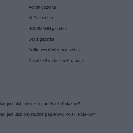
Action gazetka
arket
Koszalin
Stokrotka Market
Krzanowice
arket
Kozienice
Stokrotka Market
Krzczonów
ALDI gazetka
arket
Krasienin-
Stokrotka Market
Krzeszów
ROSSMANN gazetka
Stokrotka Market
Krzywda
arket
Kraśniczyn
Stokrotka Market
Księżpol
Dealz gazetka
arket
Krasnopol
Stokrotka Market
Kutno
Delikatesy Centrum gazetka
arket
Krasnosielc
arket
Krasnystaw
Gazetka Świąteczne Promocje
arket
Krośniewice
arket
Krynki
arket
Łomża
Stokrotka Market
Łuszczów
arket
Łucka-Kolonia
arket
Łuków
Jaki jest ulubiony szampon Polek i Polaków?
arket
Lublin
Jaki jest ulubiony ręcznik papierowy Polek i Polaków?
arket
Lubotyń-Włóki
arket
Miłkowice
Stokrotka Market
Mogielnica