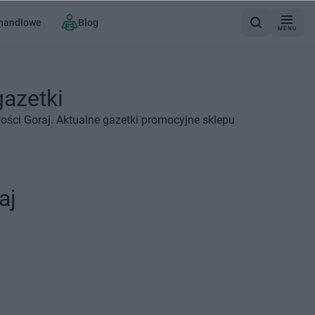
 handlowe
Blog
MENU
gazetki
ości Goraj. Aktualne gazetki promocyjne sklepu
aj