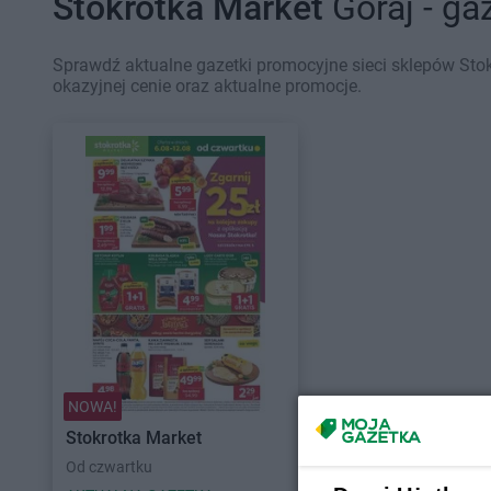
Stokrotka Market
Goraj - ga
Sprawdź aktualne gazetki promocyjne sieci sklepów Stok
okazyjnej cenie oraz aktualne promocje.
NOWA!
Stokrotka Market
Od czwartku