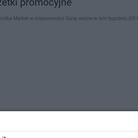
zetki promocyjne
rotka Market w miejscowości Goraj ważne w tym tygodniu (03.08