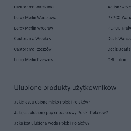
Castorama Warszawa
Action Szcze
Stokrotka Market
Kalej
Stokrotka Market
Kęd
Stokrotka Market
Kalisz
Koźle
Leroy Merlin Warszawa
PEPCO War
Stokrotka Market
Kamień
Stokrotka Market
Kij
Leroy Merlin Wrocław
PEPCO Krak
Stokrotka Market
Kamionka
Stokrotka Market
Kl
Stokrotka Market
Karczmiska
Stokrotka Market
Kn
Castorama Wrocław
Dealz Wars
Pierwsze
Stokrotka Market
Ko
Castorama Rzeszów
Dealz Gdańs
Stokrotka Market
Karlino
Stokrotka Market
Ko
Stokrotka Market
Karpacz
Wieniawski
Leroy Merlin Rzeszów
OBI Lublin
Stokrotka Market
Katowice
Stokrotka Market
Ko
Stokrotka Market
Kcynia
Stokrotka Market
Ko
Stokrotka Market
Łapiguz
Stokrotka Market
Ła
Ulubione produkty użytkowników
Stokrotka Market
Łapsze Niżne
Stokrotka Market
Łę
Stokrotka Market
Łaziska
Stokrotka Market
Łę
Jakie jest ulubione mleko Polek i Polaków?
Stokrotka Market
Laszki
Stokrotka Market
Lip
Jaki jest ulubiony papier toaletowy Polek i Polaków?
Stokrotka Market
Libiąż
Stokrotka Market
Lu
Jaka jest ulubiona woda Polek i Polaków?
Stokrotka Market
Męcina
Stokrotka Market
Mę