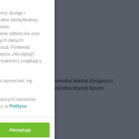
emy dostęp i
lne identyfikatory,
iania
anie odbiorców oraz
nych danych
kacji. Ponieważ
ięcie „Akceptuję”.
ywatności znajdujący
arket
Branice
Stokrotka Market
Bydgoszcz
o sprzeciwić się
arket
Bratkowice
Stokrotka Market
Bytom
arket
Brzeg
 naszych serwisów
arket
Brzeg Dolny
esz w
Polityce
arket
Brzesko
arket
Czarna
Akceptuję