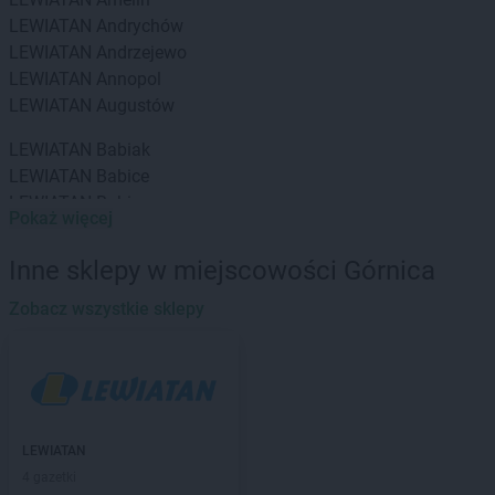
LEWIATAN
Andrychów
LEWIATAN
Andrzejewo
LEWIATAN
Annopol
LEWIATAN
Augustów
LEWIATAN
Babiak
LEWIATAN
Babice
LEWIATAN
Babin
Pokaż więcej
LEWIATAN
Baborów
LEWIATAN
Baboszewo
Inne sklepy w miejscowości Górnica
LEWIATAN
Baciuty
LEWIATAN
Zobacz wszystkie sklepy
Bąkowo
LEWIATAN
Baligród
LEWIATAN
Balin
LEWIATAN
Banino
LEWIATAN
Baranowo
LEWIATAN
Barcino
LEWIATAN
LEWIATAN
Barczewo
4 gazetki
LEWIATAN
Bargłów Kościelny