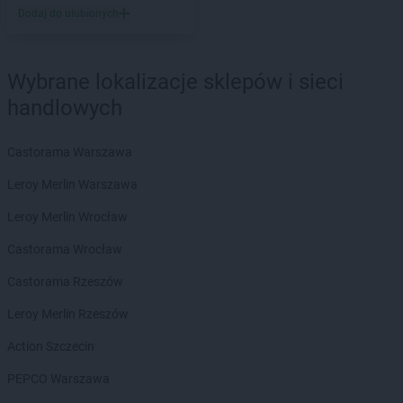
Dodaj do ulubionych
LEWIATAN
Barlinek
LEWIATAN
Bartniczka
LEWIATAN
Bartoszyce
Wybrane lokalizacje sklepów i sieci
LEWIATAN
Barwałd Dolny
handlowych
LEWIATAN
Barwice
LEWIATAN
Batorz
LEWIATAN
Bębło
Castorama Warszawa
LEWIATAN
Będzin
Leroy Merlin Warszawa
LEWIATAN
Bejsce
LEWIATAN
Bełk
Leroy Merlin Wrocław
LEWIATAN
Bełżyce
Castorama Wrocław
LEWIATAN
Benice
LEWIATAN
Bęsia
Castorama Rzeszów
LEWIATAN
Bestwina
Leroy Merlin Rzeszów
LEWIATAN
Bestwinka
LEWIATAN
Biadoliny Szlacheckie
Action Szczecin
LEWIATAN
Biała
PEPCO Warszawa
LEWIATAN
Biała Druga