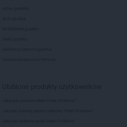
LEWIATAN
Biesal
Action gazetka
LEWIATAN
Bieżuń
LEWIATAN
Bilcza
ALDI gazetka
LEWIATAN
Biłgoraj
ROSSMANN gazetka
LEWIATAN
Biórków Wielki
LEWIATAN
Biskupice
Dealz gazetka
LEWIATAN
Biskupie-Kolonia
Delikatesy Centrum gazetka
LEWIATAN
Biskupiec
LEWIATAN
Biszcza
Gazetka Świąteczne Promocje
LEWIATAN
Bisztynek
LEWIATAN
Bładnice Dolne
LEWIATAN
Błażek
Ulubione produkty użytkowników
LEWIATAN
Blizne
LEWIATAN
Bobolice
LEWIATAN
Bobrek
Jakie jest ulubione mleko Polek i Polaków?
LEWIATAN
Bobrowa
Jaki jest ulubiony papier toaletowy Polek i Polaków?
LEWIATAN
Bobrowniki
LEWIATAN
Bochnia
Jaka jest ulubiona woda Polek i Polaków?
LEWIATAN
Bodzanów