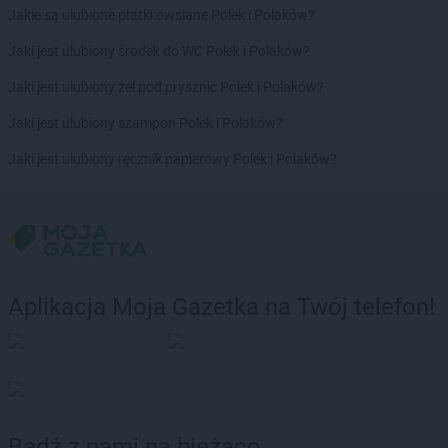
Jakie są ulubione płatki owsiane Polek i Polaków?
LEWIATAN
Bodzechów
LEWIATAN
Bodzentyn
Jaki jest ulubiony środek do WC Polek i Polaków?
LEWIATAN
Bogumiłowice
Jaki jest ulubiony żel pod prysznic Polek i Polaków?
LEWIATAN
Bojano
LEWIATAN
Bojszowy
Jaki jest ulubiony szampon Polek i Polaków?
LEWIATAN
Bolechowice
Jaki jest ulubiony ręcznik papierowy Polek i Polaków?
LEWIATAN
Bolesław
LEWIATAN
Bolesławiec
LEWIATAN
Bolestraszyce
LEWIATAN
Boleszkowice
LEWIATAN
Bolków
LEWIATAN
Bolszewo
Aplikacja Moja Gazetka na Twój telefon!
LEWIATAN
Bondyrz
LEWIATAN
Borki
LEWIATAN
Borki Wielkie
LEWIATAN
Boronów
LEWIATAN
Borowa
LEWIATAN
Borowe
Bądź z nami na bieżąco