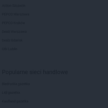
Chorten
Borowe
Action Szczecin
Chorten
Borowina
PEPCO Warszawa
Chorten
Borzęcin Duży
Chorten
Borzymy
PEPCO Kraków
Chorten
Boże
Dealz Warszawa
Chorten
Braciejówka
Chorten
Bramki
Dealz Gdańsk
Chorten
Braniewo
OBI Lublin
Chorten
Brańsk
Chorten
Brenna
Chorten
Brochów
Chorten
Brójce
Popularne sieci handlowe
Chorten
Brok
Chorten
Brończany
Biedronka gazetka
Chorten
Broniewice
Chorten
Bronowo
Lidl gazetka
Chorten
Brudki Stare
Kaufland gazetka
Chorten
Brusy