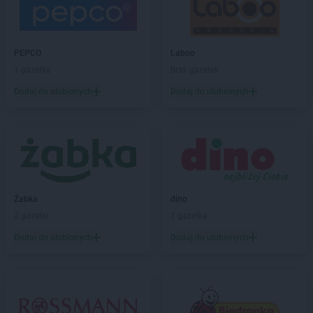
Chorten
Białogard
Chorten
Białogóra
Chorten
Białousy
Chorten
Białowieża
PEPCO
Laboo
Chorten
Białożewin
1 gazetka
Brak gazetek
Chorten
Białystok
Dodaj do ulubionych
Dodaj do ulubionych
Chorten
Biecz
Chorten
Biedaszki
Chorten
Biedrzychowice
Chorten
Bielany-Żyłaki
Chorten
Bielicha
Chorten
Bieliny
Żabka
dino
Chorten
Bielsk Podlaski
2 gazetki
1 gazetka
Chorten
Bielsko-Biała
Chorten
Bierwce
Dodaj do ulubionych
Dodaj do ulubionych
Chorten
Biłgoraj
Chorten
Biskupiec
Chorten
Biskupiec-Kolonia Trzecia
Chorten
Błędowo