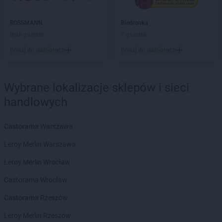
Chorten
Blochy
Chorten
Błonie
ROSSMANN
Biedronka
Chorten
Bobrówka
Brak gazetek
7 gazetek
Chorten
Bobrowniki
Dodaj do ulubionych
Dodaj do ulubionych
Chorten
Bochnia
Chorten
Boćki
Chorten
Bodaczów
Wybrane lokalizacje sklepów i sieci
Chorten
Bogatynia
handlowych
Chorten
Bogdanka
Chorten
Bojano
Chorten
Bolęcin
Castorama Warszawa
Chorten
Bolesławiec
Leroy Merlin Warszawa
Chorten
Bolimów
Chorten
Bolków
Leroy Merlin Wrocław
Chorten
Bolszewo
Castorama Wrocław
Chorten
Borek
Chorten
Borki
Castorama Rzeszów
Chorten
Borkowo
Leroy Merlin Rzeszów
Chorten
Borów Wielki