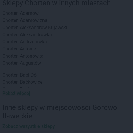
Sklepy Chorten w innych miastach
Chorten
Adamów
Chorten
Adamowizna
Chorten
Aleksandrów Kujawski
Chorten
Aleksandrówka
Chorten
Andrzejówka
Chorten
Antonie
Chorten
Antonówka
Chorten
Augustów
Chorten
Babi Dół
Chorten
Baćkowice
Chorten
Bajdy
Pokaż więcej
Chorten
Bajki-Zalesie
Chorten
Bakałarzewo
Inne sklepy w miejscowości Górowo
Chorten
Bąkowo
Iławeckie
Chorten
Banie
Chorten
Banino
Zobacz wszystkie sklepy
Chorten
Baranowo