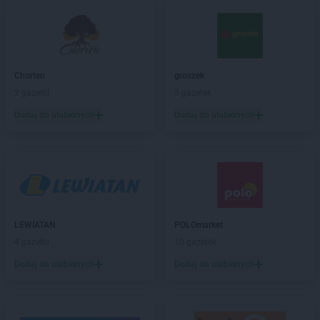
Chorten
Barchów
Chorten
Barcikowo
Chorten
Barcin
Chorten
Bargłów Kościelny
Chorten
groszek
Chorten
Bartniki
2 gazetki
5 gazetek
Chorten
Bartołty Wielkie
Dodaj do ulubionych
Dodaj do ulubionych
Chorten
Bartoszyce
Chorten
Będzieszyn
Chorten
Bełchatów
Chorten
Bezledy
Chorten
Biała Niżna
Chorten
Biała Piska
Chorten
Biała Podlaska
LEWIATAN
POLOmarket
Chorten
Biała Rawska
4 gazetki
10 gazetek
Chorten
Białebłoto-Kobyla
Dodaj do ulubionych
Dodaj do ulubionych
Chorten
Białebłoto-Stara Wieś
Chorten
Białobiel
Chorten
Białobrzegi