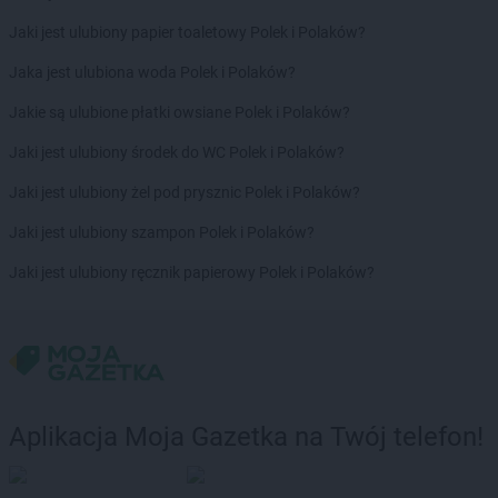
Chorten
Bytom
Jaki jest ulubiony papier toaletowy Polek i Polaków?
Chorten
Bytów
Jaka jest ulubiona woda Polek i Polaków?
Chorten
Cekcyn
Chorten
Celestynów
Jakie są ulubione płatki owsiane Polek i Polaków?
Chorten
Celiny
Jaki jest ulubiony środek do WC Polek i Polaków?
Chorten
Cepno
Chorten
Chałupy
Jaki jest ulubiony żel pod prysznic Polek i Polaków?
Chorten
Chełm
Jaki jest ulubiony szampon Polek i Polaków?
Chorten
Chełm Śląski
Chorten
Chełmek
Jaki jest ulubiony ręcznik papierowy Polek i Polaków?
Chorten
Chełmno
Chorten
Chełmża
Chorten
Chłopy
Chorten
Chociule
Chorten
Chociw
Chorten
Chodzież
Aplikacja Moja Gazetka na Twój telefon!
Chorten
Chojnice
Chorten
Chojno Nowe Drugie