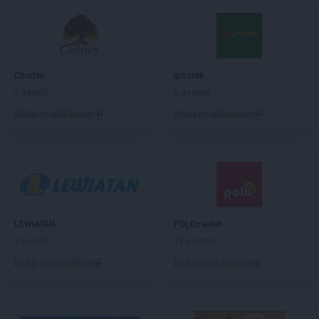
PEPCO
Bestwina
PEPCO
Biała Podlaska
PEPCO
Białe Błota
PEPCO
Białobrzegi
Chorten
groszek
PEPCO
Białogard
2 gazetki
5 gazetek
PEPCO
Białystok
Dodaj do ulubionych
Dodaj do ulubionych
PEPCO
Biecz
PEPCO
Biedrusko
PEPCO
Bielany Wrocławskie
PEPCO
Bielawa
PEPCO
Bielsko-Biała
PEPCO
Bieruń
PEPCO
Bierutów
LEWIATAN
POLOmarket
PEPCO
Biłgoraj
4 gazetki
11 gazetek
PEPCO
Biskupiec
Dodaj do ulubionych
Dodaj do ulubionych
PEPCO
Blachownia
PEPCO
Błonie
PEPCO
Bobolice