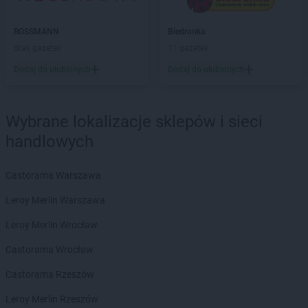
PEPCO
Brzeziny
PEPCO
Brzostek
ROSSMANN
Biedronka
PEPCO
Brzozów
Brak gazetek
11 gazetek
PEPCO
Buczkowice
Dodaj do ulubionych
Dodaj do ulubionych
PEPCO
Buk
PEPCO
Busko-Zdrój
PEPCO
Byczyna
Wybrane lokalizacje sklepów i sieci
PEPCO
Bydgoszcz
handlowych
PEPCO
Bystrzyca Kłodzka
PEPCO
Bytom
PEPCO
Bytom Odrzański
Castorama Warszawa
PEPCO
Bytów
Leroy Merlin Warszawa
PEPCO
Celestynów
Leroy Merlin Wrocław
PEPCO
Chełm
PEPCO
Castorama Wrocław
Chełmno
PEPCO
Chmielnik
Castorama Rzeszów
PEPCO
Chocianów
PEPCO
Leroy Merlin Rzeszów
Chodzież