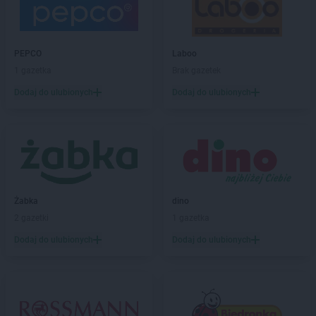
PEPCO
Bobowa
PEPCO
Bochnia
PEPCO
Bogatynia
PEPCO
Boguszów-Gorce
PEPCO
Laboo
PEPCO
Bolesławiec
1 gazetka
Brak gazetek
PEPCO
Bolszewo
Dodaj do ulubionych
Dodaj do ulubionych
PEPCO
Borek Wielkopolski
PEPCO
Braniewo
PEPCO
Brańsk
PEPCO
Bratkowice
PEPCO
Brenna
PEPCO
Brodnica
Żabka
dino
PEPCO
Brusy
2 gazetki
1 gazetka
PEPCO
Brwinów
PEPCO
Brzeg
Dodaj do ulubionych
Dodaj do ulubionych
PEPCO
Brzeg Dolny
PEPCO
Brześć Kujawski
PEPCO
Brzesko
PEPCO
Brzeszcze