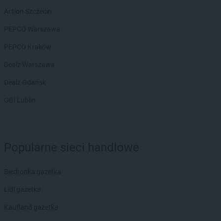
PEPCO
Chojna
Action Szczecin
PEPCO
Chojnice
PEPCO
PEPCO Warszawa
Chojnów
PEPCO
Choroszcz
PEPCO Kraków
PEPCO
Chorzów
PEPCO
Dealz Warszawa
Choszczno
PEPCO
Chrzanów
Dealz Gdańsk
PEPCO
Chwaszczyno
PEPCO
OBI Lublin
Ciechanów
PEPCO
Ciechocinek
PEPCO
Cieszyn
PEPCO
Czaplinek
Popularne sieci handlowe
PEPCO
Czarna
PEPCO
Czarna Białostocka
PEPCO
Czarnków
Biedronka gazetka
PEPCO
Czarny Dunajec
Lidl gazetka
PEPCO
Czchów
PEPCO
Czechowice-Dziedzice
Kaufland gazetka
PEPCO
Czeladź