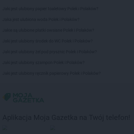
PEPCO
Debrzno
Jaki jest ulubiony papier toaletowy Polek i Polaków?
PEPCO
Dobczyce
Jaka jest ulubiona woda Polek i Polaków?
PEPCO
Dobra
PEPCO
Dobre Miasto
Jakie są ulubione płatki owsiane Polek i Polaków?
PEPCO
Drawsko Pomorskie
Jaki jest ulubiony środek do WC Polek i Polaków?
PEPCO
Drezdenko
PEPCO
Drobin
Jaki jest ulubiony żel pod prysznic Polek i Polaków?
PEPCO
Drzewica
Jaki jest ulubiony szampon Polek i Polaków?
PEPCO
Duszniki-Zdrój
PEPCO
Dynów
Jaki jest ulubiony ręcznik papierowy Polek i Polaków?
PEPCO
Działdowo
PEPCO
Działoszyn
PEPCO
Dzierzgoń
PEPCO
Dzierżoniów
PEPCO
Elbląg
Aplikacja Moja Gazetka na Twój telefon!
PEPCO
Ełk
PEPCO
Garwolin