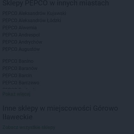
Sklepy PEPCO w innych miastach
PEPCO
Aleksandrów Kujawski
PEPCO
Aleksandrów Łódzki
PEPCO
Alwernia
PEPCO
Andrespol
PEPCO
Andrychów
PEPCO
Augustów
PEPCO
Banino
PEPCO
Baranów
PEPCO
Barcin
PEPCO
Barczewo
PEPCO
Barlinek
Pokaż więcej
PEPCO
Bartoszyce
PEPCO
Barwice
Inne sklepy w miejscowości Górowo
PEPCO
Będzin
Iławeckie
PEPCO
Bełchatów
PEPCO
Bełżyce
Zobacz wszystkie sklepy
PEPCO
Besko